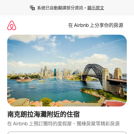
略
系統已自動翻譯部分資訊。
顯示原文
過
以
前
在 Airbnb 上分享你的房源
往
內
容
南克朗拉海灘附近的住宿
在 Airbnb 上預訂獨特的度假屋、獨棟房屋等精彩房源