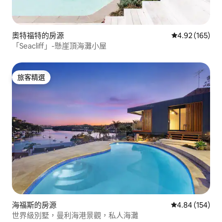
奧特福特的房源
從 165 則評價
4.92 (165)
「Seacliff」-懸崖頂海灘小屋
旅客精選
旅客精選
海福斯的房源
從 154 則評價
4.84 (154)
世界級別墅，曼利海港景觀，私人海灘