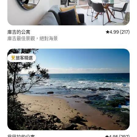
庫吉的公寓
從 217 則評價
4.99 (217)
庫吉最佳景觀，絕對海景
旅客精選
旅客精選榜首
翁巴拉的公寓
從 297 則評價
4.95 (297)