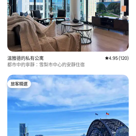
溫雅德的私有公寓
從 120 則評價
4.95 (120)
都市中的寧靜：雪梨市中心的安靜住宿
旅客精選
旅客精選