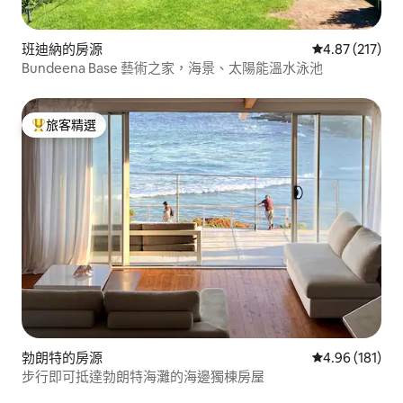
班迪納的房源
從 217 則評價
4.87 (217)
Bundeena Base 藝術之家，海景、太陽能溫水泳池
旅客精選
旅客精選榜首
勃朗特的房源
從 181 則評價
4.96 (181)
步行即可抵達勃朗特海灘的海邊獨棟房屋