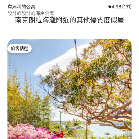
韋弗利的公寓
從 131 則評價
4.98 (131)
設計師設計的海岸公寓
南克朗拉海灘附近的其他優質度假屋
旅客精選
旅客精選