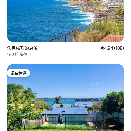
沃克盧斯的房源
從 108 則評價
4.94 (108)
180 度海景。
旅客精選
旅客精選