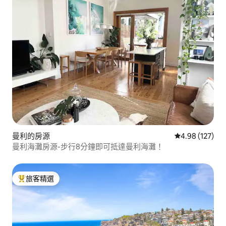
曼利的房源
從 127 則評價
4.98 (127)
曼利海灘房源-步行8分鐘即可抵達曼利海灘！
旅客精選
旅客精選榜首