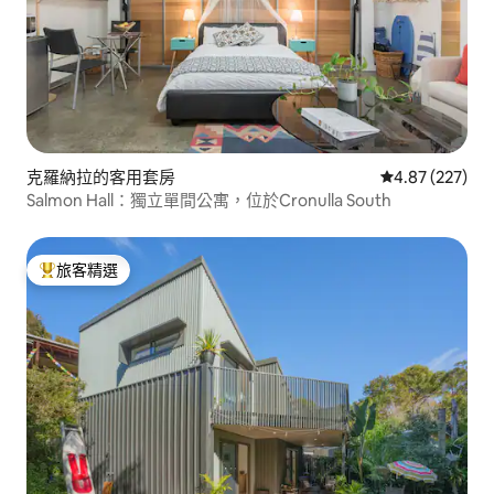
克羅納拉的客用套房
從 227 則評價
4.87 (227)
Salmon Hall：獨立單間公寓，位於Cronulla South
旅客精選
旅客精選榜首