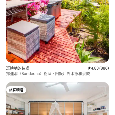
班迪納的住處
從 886 則評價
4.83 (886)
邦迪那（Bundeena）樹屋，附設戶外水療和景觀
旅客精選
旅客精選