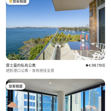
旅客精選
旅客精選榜首
摩士曼的私有公寓
從 193 則評價
4.98 (193)
絕對港口公寓，享有絕佳全景
旅客精選
旅客精選