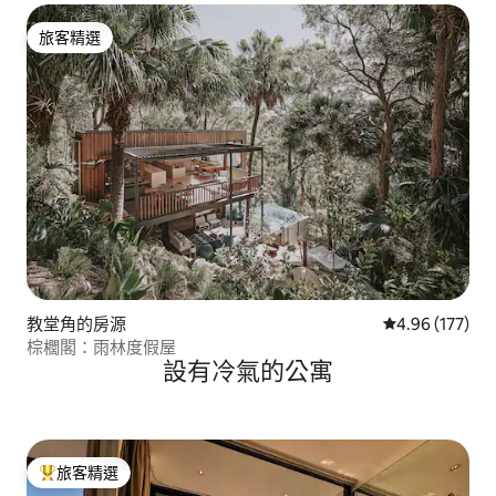
旅客精選
旅客精選
教堂角的房源
從 177 則評價
4.96 (177)
棕櫚閣：雨林度假屋
設有冷氣的公寓
旅客精選
旅客精選榜首