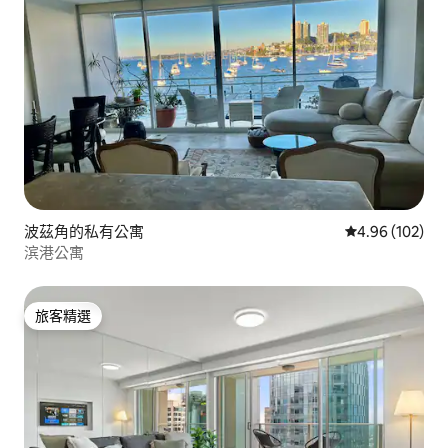
波茲角的私有公寓
從 102 則評價
4.96 (102)
滨港公寓
旅客精選
旅客精選