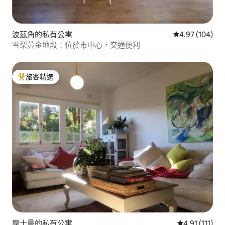
波茲角的私有公寓
從 104 則評價
4.97 (104)
雪梨黃金地段：位於市中心，交通便利
旅客精選
旅客精選榜首
摩士曼的私有公寓
從 111 則評價
4.91 (111)