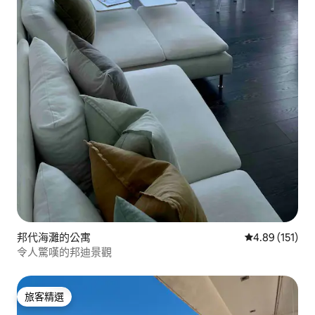
邦代海灘的公寓
從 151 則評價
4.89 (151)
令人驚嘆的邦迪景觀
旅客精選
旅客精選