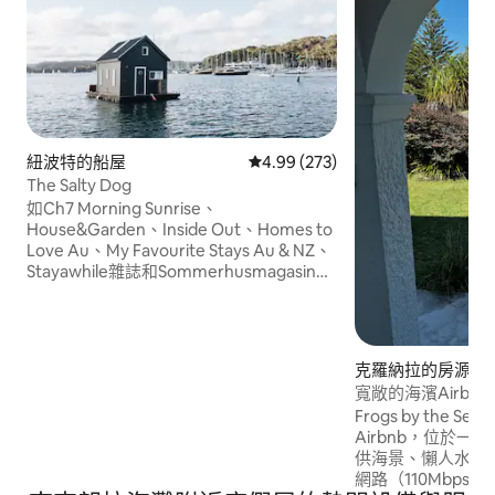
紐波特的船屋
從 273 則評價中獲得 4.99 的平
4.99 (273)
The Salty Dog
如Ch7 Morning Sunrise、
House&Garden、Inside Out、Homes to
Love Au、My Favourite Stays Au & NZ、
Stayawhile雜誌和Sommerhusmagasinet
（歐洲）所示 鹹鹹的空氣、水流聲、陽光
在周圍的波紋上閃閃發光......一種和平的感
覺，世界被拋在腦後。The Salty Dog是一
個既舒適又開放的空間，是一個可容納兩
克羅納拉的房源
人的木製船屋，邀請您放鬆身心，只是
寬敞的海濱Airb
「存在」，離開電網，與大自然重新連
Frogs by the
接。
Airbnb，位於一
供海景、懶人水療
網路（110Mbps