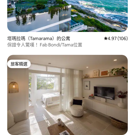
塔瑪拉瑪（Tamarama）的公寓
從 106 則評價
4.97 (106)
保證令人驚嘆！ Fab Bondi/Tama位置
旅客精選
旅客精選