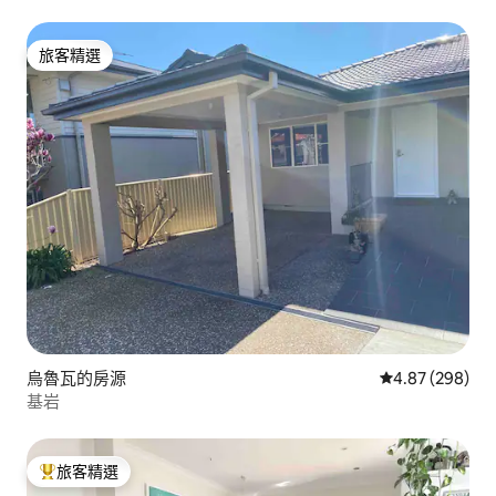
旅客精選
旅客精選
烏魯瓦的房源
從 298 則評價
4.87 (298)
基岩
旅客精選
旅客精選榜首