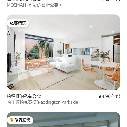
MOSMAN -可愛的藝術公寓。
旅客精選
旅客精選
柏靈頓的私有公寓
從 141 則評價
4.96 (141)
帕丁頓帕克賽德(Paddington Parkside)
旅客精選
旅客精選榜首