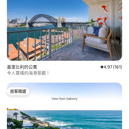
基里比利的公寓
從 161 則評價
4.97 (161)
令人驚嘆的海港景觀！
旅客精選
旅客精選