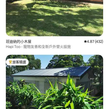
班迪納的小木屋
從 432 則評價
4.87 (432)
Hapi Too - 寵物友善和全新戶外營火設施
旅客精選
旅客精選榜首