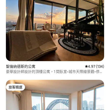
聖倫納德斯的公寓
從 134 則評價
4.97 (134)
豪華設計師設計的頂樓公寓，1 間臥室•城市天際線景觀•停車
位
旅客精選
旅客精選