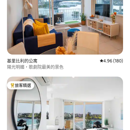
基里比利的公寓
從 180 則評價
4.96 (180)
陽光明媚，歌劇院最美的景色
旅客精選
旅客精選榜首