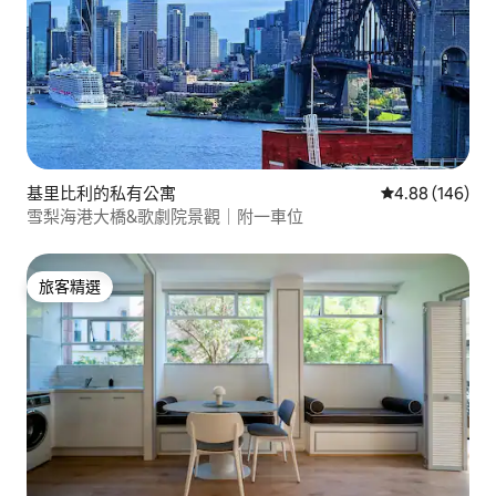
基里比利的私有公寓
從 146 則評價
4.88 (146)
雪梨海港大橋&歌劇院景觀｜附一車位
旅客精選
旅客精選