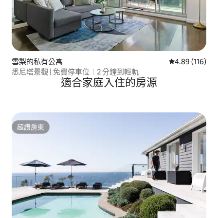
雪梨的私有公寓
從 116 則評價
4.89 (116)
悉尼塔景觀 | 免費停車位︱2 分鐘到輕軌
適合家庭入住的房源
超讚房東
超讚房東