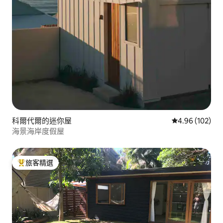
科爾代爾的迷你屋
從 102 則評價
4.96 (102)
海景海岸度假屋
旅客精選
旅客精選榜首