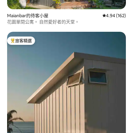
Maianbar的待客小屋
從 162 則評價
4.94 (162)
花園單間公寓。 自然愛好者的天堂。
旅客精選
旅客精選榜首