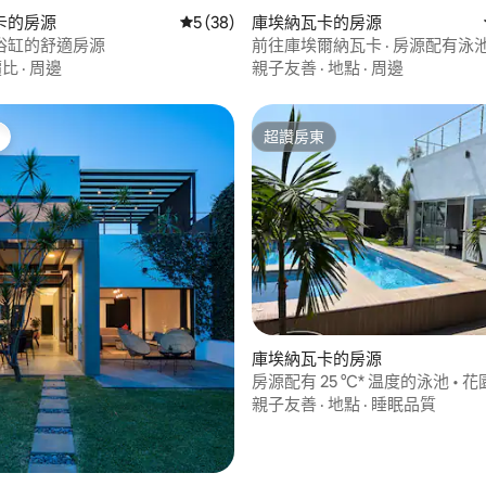
 5 的平均評分（滿分 5 分）
卡的房源
從 38 則評價中獲得 5 的平均評分（滿分 5
5 (38)
庫埃納瓦卡的房源
浴缸的舒適房源
前往庫埃爾納瓦卡 · 房源配有泳
價比
·
周邊
親子友善
·
地點
·
周邊
超讚房東
超讚房東
庫埃納瓦卡的房源
房源配有 25 °C* 温度的泳池 •
施
親子友善
·
地點
·
睡眠品質