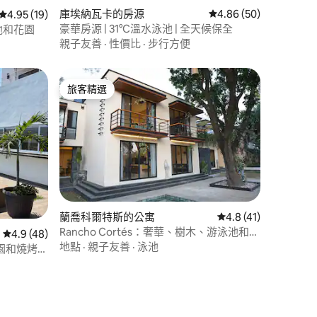
庫埃納瓦卡的房源
從 50 則評價中獲得 4
4.86 (50)
 分）
從 19 則評價中獲得 4.95 的平均評分（滿分 5 分）
4.95 (19)
豪華房源 | 31°C溫水泳池 | 全天候保全
池和花園
親子友善
·
性價比
·
步行方便
旅客精選
旅客精選
蘭喬科爾特斯的公寓
從 41 則評價中獲得 
4.8 (41)
Rancho Cortés：奢華、樹木、游泳池和營
從 48 則評價中獲得 4.9 的平均評分（滿分 5 分）
4.9 (48)
火
地點
·
親子友善
·
泳池
 花園和燒烤設