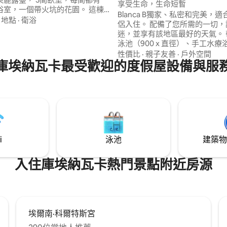
享受生命，生命短暫
浴室，一個帶火坑的花園。 這棟
Blanca B獨家、私密和完美，
網路（ 200 mbps ） ，非常
·
地點
·
衛浴
侶入住。 配備了您所需的一切，
辦公或串流，也是一個安全性良
迷，並享有該地區最好的天氣。 
區提供沃爾瑪、
泳池（900 x 直徑）、手工水療
ui和Didi food等送貨上門服務。
水）、日落時分露臺上的浴缸（
性價比
·
親子友善
·
戶外空間
庫埃納瓦卡最受歡迎的度假屋設備與服
水）、電梯、樓層之間的淋浴間
區、室內花園、日光浴區、酒吧
間，專為您放鬆身心而設計。 申
偶爾驚喜的額外服務
i
泳池
建築物
入住庫埃納瓦卡熱門景點附近房源
埃爾南·科爾特斯宮