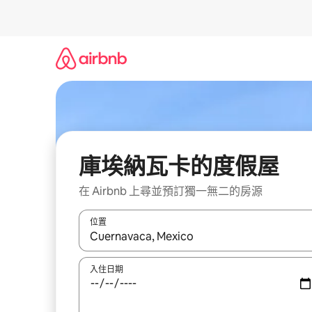
略
過
以
前
往
內
容
庫埃納瓦卡的度假屋
在 Airbnb 上尋並預訂獨一無二的房源
位置
如有搜尋結果，瀏覽內容時請使用上下箭頭，或輕
入住日期