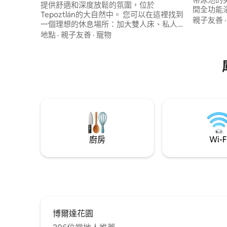
提供舒適和深度放鬆的氛圍，位於
間全功能
Tepoztlán的大自然中。 您可以在這裡找到
房子包括高速
親子友善
一個理想的休息場所：加大雙人床、私人
適合家庭
溫水按摩浴缸（額外費用）、設備齊全的
地點
·
親子友善
·
寵物
好的門禁社區。 這個街
廚房、大窗戶和兩個獨家花園，讓每個空
Chedra
間充滿光線和寧靜。 位於安靜安全的住宅
區，距離市中心僅12分鐘路程，您可以享受
其獨特的能量。
廚房
Wi-F
博爾達花園