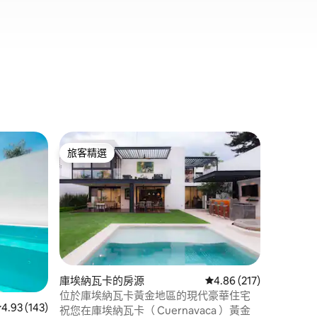
庫埃納瓦
旅客精選
超讚房
旅客精選
超讚房
高爾夫俱
池
位於Club 
擁有寬敞
距離歷史
市外度假
趣將成為
地點
·
性
泳池、烤
在這座常
 分）
時光。 🌸
庫埃納瓦卡的房源
從 217 則評價中獲得 4
4.86 (217)
位於庫埃納瓦卡黃金地區的現代豪華住宅
從 143 則評價中獲得 4.93 的平均評分（滿分 5 分）
4.93 (143)
祝您在庫埃納瓦卡（ Cuernavaca ）黃金