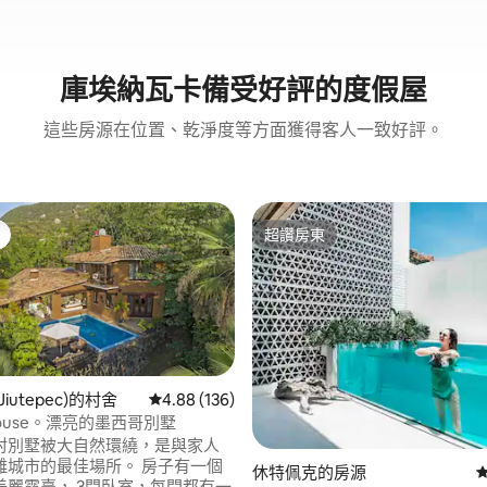
庫埃納瓦卡備受好評的度假屋
這些房源在位置、乾淨度等方面獲得客人一致好評。
超讚房東
超讚房東
iutepec)的村舍
從 136 則評價中獲得 4.88 的平均評分（滿分 5
4.88 (136)
 House。漂亮的墨西哥別墅
92 的平均評分（滿分 5 分）
村別墅被大自然環繞，是與家人
離城市的最佳場所。 房子有一個
休特佩克的房源
美麗露臺， 3間臥室，每間都有一