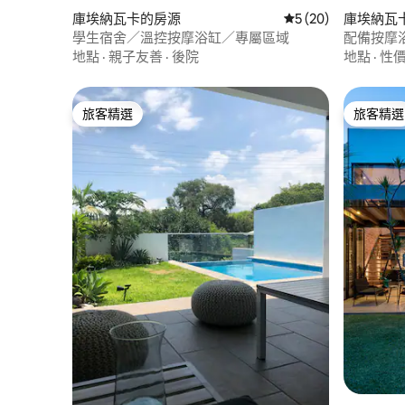
庫埃納瓦卡的房源
從 20 則評價中獲得
5 (20)
庫埃納瓦
學生宿舍／溫控按摩浴缸／專屬區域
配備按摩
地點
·
親子友善
·
後院
地點
·
性
旅客精選
旅客精選
旅客精選
旅客精選