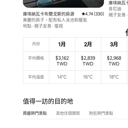
庫埃納瓦
肯尼迪
庫埃納瓦卡布爾戈斯的房源
從 330 則評價中獲得 4.
4.74 (330)
親子友善
美麗的房子，配有私人泳池和暖氣
地點
·
親子友善
·
電視
月份
1月
2月
3月
$3,162
$2,839
$2,968
平均價格
TWD
TWD
TWD
14°C
16°C
18°C
平均溫度
值得一訪的目的地
周邊熱門景點
其他住宿類型
附近熱門景點