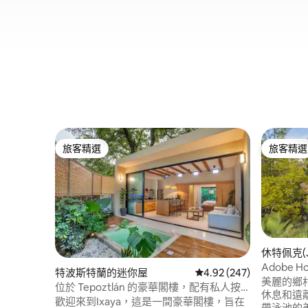
旅客精選
旅客精選
旅客精選
旅客精選
休特佩克(J
Adobe
特波斯特蘭的迷你屋
從 247 則評價中獲得 4.
4.92 (247)
美麗的鄉
位於 Tepoztlán 的豪華閣樓，配有私人按
休息和遠
摩浴缸
歡迎來到Ixaya，這是一間豪華閣樓，旨在
帶泳池的