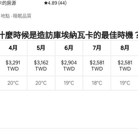
卡的房源
從 44 則評價中獲得 4.89 的平均評分（滿分 5
4.89 (44)
74 的平均評分（滿分 5 分）
·
地點
·
睡眠品質
什麼時候是造訪庫埃納瓦卡的最佳時機
4月
5月
6月
7月
8月
$3,291
$3,162
$2,904
$2,581
$2,581
TWD
TWD
TWD
TWD
TWD
20°C
20°C
19°C
18°C
19°C