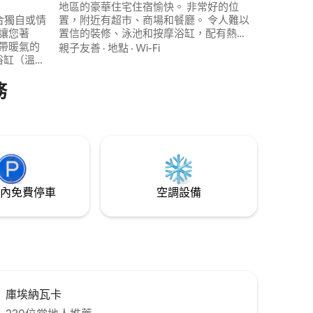
地區的豪華住宅住宿愉快。 非常好的位
置，附近有超市、商場和餐廳。 令人難以
適合獨自或情
置信的裝修、泳池和按摩浴缸，配有熱
讓您著
泵，花園裡有燒烤和電視，電視房內有86
帶暖氣的
親子友善
·
地點
·
Wi-Fi
英寸螢幕和Onkyo音響，可以享受下午的
浴缸（溫
電影。 房源內有空調，所有臥室都有獨立
熱水或冷
浴室，臥室內還有配有浴缸的浴室。
務
、閱讀
和其他空
請水療或
內免費停車
空調設備
庫埃納瓦卡