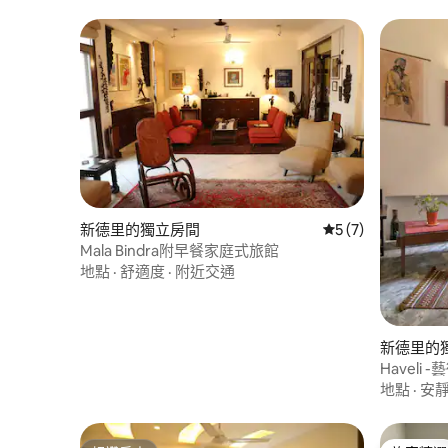
新德里的獨立房間
從 7 則評價中獲得
5 (7)
Mala Bindra附早餐家庭式旅館
地點
·
舒適度
·
附近交通
新德里的
Havel
地點
·
安