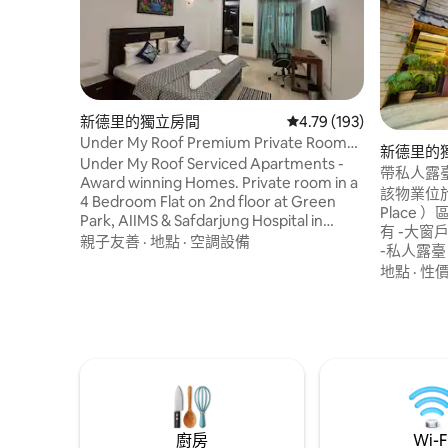
新德里的獨立房間
從 193 則評價中獲得 4
4.79 (193)
Under My Roof Premium Private Room
新德里的
@Green Park Mkt
Under My Roof Serviced Apartments -
帶私人露
Award winning Homes. Private room in a
該物業位於
4 Bedroom Flat on 2nd floor at Green
Place ）區域
Park, AIIMS & Safdarjung Hospital in
有 -大
Green Park. Cozy bedroom with
親子友善
·
地點
·
空調設備
-私人露
attached bathroom, shared living room
或與同伴聊天。 -附設浴室。
地點
·
性
with dining area & full kitchen - stovetop
瓶。 -
gas, refrigerator, microwave, electric
袋。 -免費WiFi （光纖.. 200 mbps ）。 非
kettle, cookware etc. Cleaning, linen,
常適合工作
High-speed WiFi Internet, Tata Sky TV,
YouTu
Washing Machine included. 5 mins from
間。 -早
hauz khas village & Dilli Haat - Prime
Tourist Area!
廚房
Wi-F