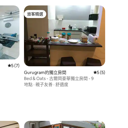
旅客精選
旅客精選
從 7 則評價中獲得 5 的平均評分（滿分 5 分）
5 (7)
Gurugram的獨立房間
從 5 則評價中獲得
5 (5)
Bed & Oats - 古爾岡豪華獨立房間 - 9
地點
·
親子友善
·
舒適度
 分）