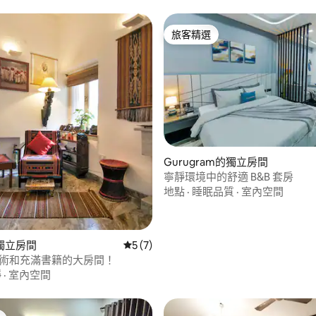
旅客精選
旅客精選
 5 的平均評分（滿分 5 分）
Gurugram的獨立房間
寧靜環境中的舒適 B&B 套房
地點
·
睡眠品質
·
室內空間
獨立房間
從 7 則評價中獲得 5 的平均評分（滿分 5
5 (7)
i -藝術和充滿書籍的大房間！
靜
·
室內空間