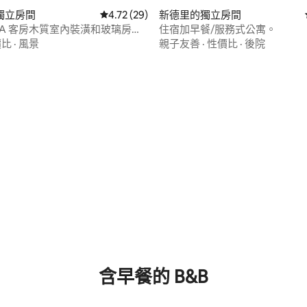
獨立房間
從 29 則評價中獲得 4.72 的平均評分（滿分 5
4.72 (29)
新德里的獨立房間
NIA 客房木質室內裝潢和玻璃房露
住宿加早餐/服務式公寓。
價比
·
風景
親子友善
·
性價比
·
後院
.75 的平均評分（滿分 5 分）
含早餐的 B&B