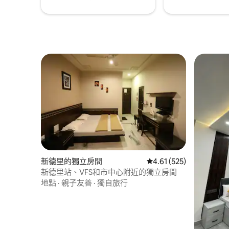
新德里的獨立房間
從 525 則評價中獲得 4
4.61 (525)
新德里站、VFS和市中心附近的獨立房間
地點
·
親子友善
·
獨自旅行