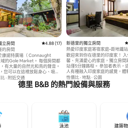
.79 的平均評分（滿分 5 分）
新德里的獨立房間
從
獨立房間
從 17 則評價中獲得 4.88 的平均評分（滿分 5
4.88 (17)
熱愛印度家庭寄宿家庭•距地鐵站
臺的房間
歡迎來到你在德里的印度家！ 入住我們溫
康諾特廣場（ Connaught
馨、充滿愛心的家庭，獨立房間
的Gole Market。 每個房間都
站僅5分鐘路程。 參加者表示，
窗戶，有大量的自然光和鳥的聲音。
人有種融入印度家庭的感覺，體
臺，您可以在這裡放鬆身心、吸煙
懷、交流與文化交流。 房間是獨
 -保險箱。 -水
性價比
·
地點
·
公園
價比
·
附近交通
全的，並且有WiFi，非常適合
熱水壺，提供免費咖啡、茶和牛奶
德里 B&B 的熱門設備與服務
作。 我們在德里市中心提供真正
道，並獲得超過300則五星評價
和視訊會議。 -配有Netflix、
分入住，以家人的身分離開。 請注意：
be的智慧電視。 -房間內的工作空
2026 年 10 月 22 日至 2026 年 11
餐收費。
間不提供早餐
i
泳池
建築物