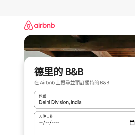
略
過
以
前
往
內
容
德里的 B&B
在 Airbnb 上搜尋並預訂獨特的 B&B
位置
如有搜尋結果，瀏覽內容時請使用上下箭頭，或輕
入住日期