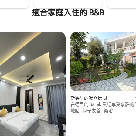
適合家庭入住的 B&B
.61 的平均評分（滿分 5 分）
新德里的獨立房間
在德里的 Sainik 農場享受寧靜
地點
·
親子友善
·
衛浴