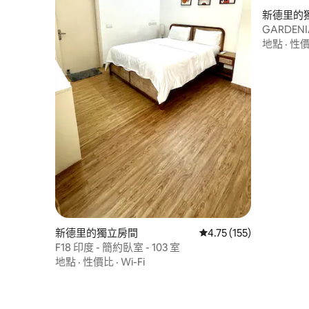
新德里的
GARDE
台
地點
·
性
新德里的獨立房間
從 155 則評價中獲得 4
4.75 (155)
F18 印度 - 簡約臥室 - 103 室
地點
·
性價比
·
Wi-Fi