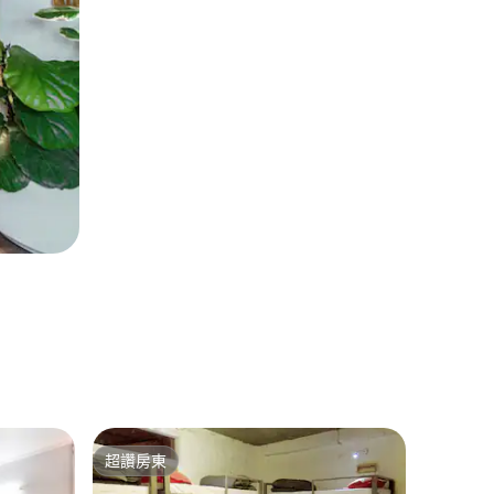
新德里的
超讚房東
超讚房
超讚房東
超讚房
瓦桑特昆