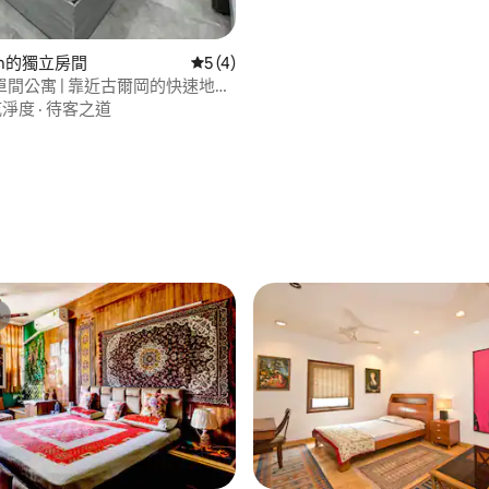
ram的獨立房間
從 4 則評價中獲得 5 的平均評分（滿分 5
5 (4)
間公寓 | 靠近古爾岡的快速地
乾淨度
·
待客之道