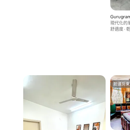
Gurug
現代化的單
鐵。
舒適度
·
超讚房東
超讚房東