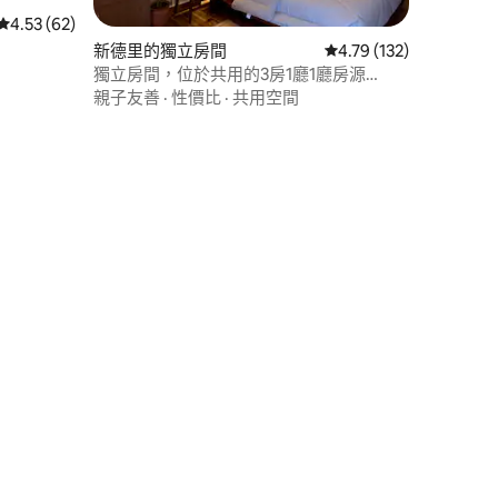
 分）
從 62 則評價中獲得 4.53 的平均評分（滿分 5 分）
4.53 (62)
新德里的獨立房間
從 132 則評價中獲得 4
4.79 (132)
獨立房間，位於共用的3房1廳1廳房源
Vasant Kunj，靠近機場
親子友善
·
性價比
·
共用空間