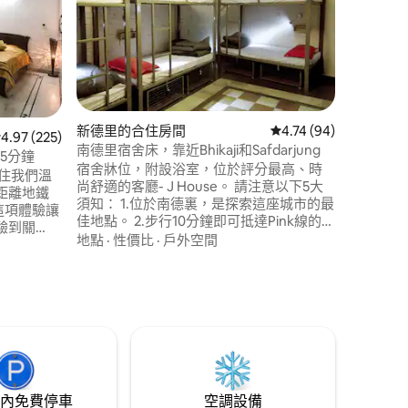
PV Gues
B&B。
安。位於
場僅幾公尺。 我們還有24
附近的好去
性價比
·
Promen
場8.2公里
康諾特廣場
新德里的合住房間
從 94 則評價中獲得 4
4.74 (94)
 225 則評價中獲得 4.97 的平均評分（滿分 5 分）
4.97 (225)
 分）
南德里宿舍床，靠近Bhikaji和Safdarjung
5分鐘
宿舍牀位，附設浴室，位於評分最高、時
尚舒適的客廳- J House。 請注意以下5大
距離地鐵
須知： 1.位於南德裏，是探索這座城市的最
這項體驗讓
佳地點。 2.步行10分鐘即可抵達Pink線的
驗到關
Bhikaji Cama Place和地鐵站。 3.這是一張
地點
·
性價比
·
戶外空間
立的、安
10張牀的宿舍牀，配有公共房間、廚房和
旅客或遠程工
大型屋頂花園，可俯瞰德裏全景。 4. 4-5樓
的待客之
有電梯。 5.乘坐出租車和汽車很方便。 6.
。 以房客身
宿舍空調時間為晚上9: 00至早上9: 00
 月 12 日期
內免費停車
空調設備