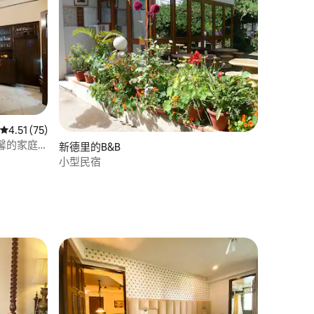
從 75 則評價中獲得 4.51 的平均評分（滿分 5 分）
4.51 (75)
馨的家庭
 分）
新德里的B&B
小型民宿