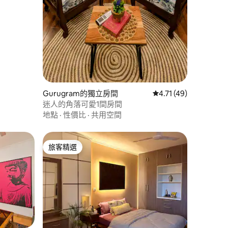
 分）
Gurugram的獨立房間
從 49 則評價中獲得 4
4.71 (49)
迷人的角落可愛1間房間
地點
·
性價比
·
共用空間
旅客精選
旅客精選