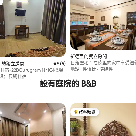
 3 的平均評分（滿分 5 分）
新德里的獨立房間
日落聖地：在德里的家中享受溫
ram的獨立房間
從 5 則評價中獲得 5 的平均評分（滿分 5
5 (5)
擁抱
地點
·
性價比
·
準確性
住宿-22BGurugram Nr IGI機場
地點
·
長期住宿
設有庭院的 B&B
旅客精選
旅客精選榜首