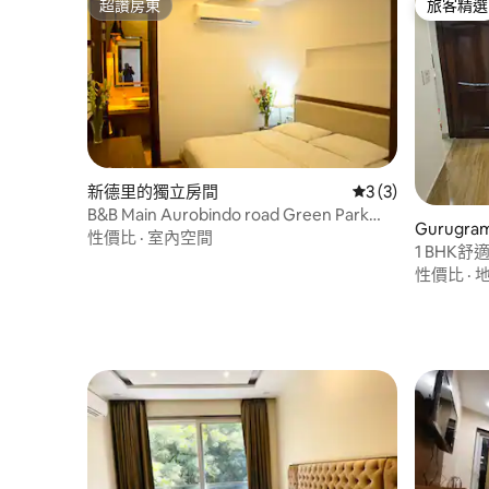
超讚房東
旅客精選
超讚房東
旅客精選
新德里的獨立房間
從 3 則評價中獲得
3 (3)
B&B Main Aurobindo road Green Park
Gurug
Hkv的房間
性價比
·
室內空間
1 BHK舒適
性價比
·