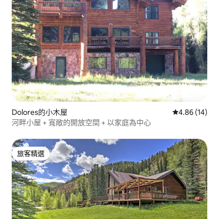
Dolores的小木屋
從 14 則評價
4.86 (14)
河畔小屋 + 寬敞的開放空間 + 以家庭為中心
旅客精選
旅客精選