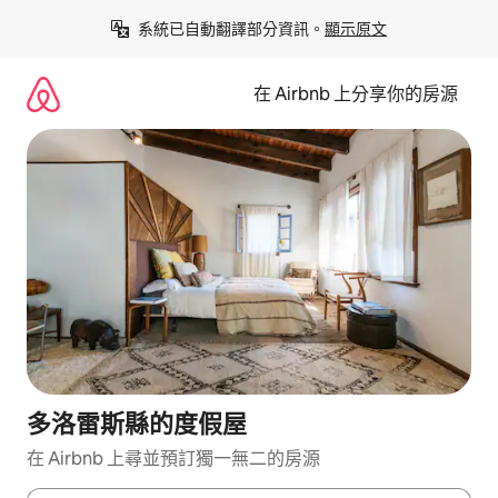
略
系統已自動翻譯部分資訊。
顯示原文
過
以
前
在 Airbnb 上分享你的房源
往
內
容
多洛雷斯縣的度假屋
在 Airbnb 上尋並預訂獨一無二的房源