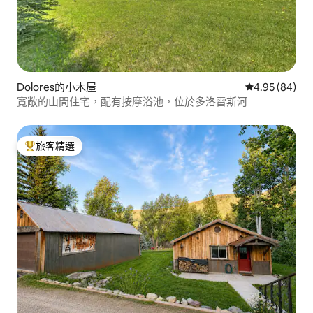
Dolores的小木屋
從 84 則評價
4.95 (84)
寬敞的山間住宅，配有按摩浴池，位於多洛雷斯河
旅客精選
旅客精選榜首