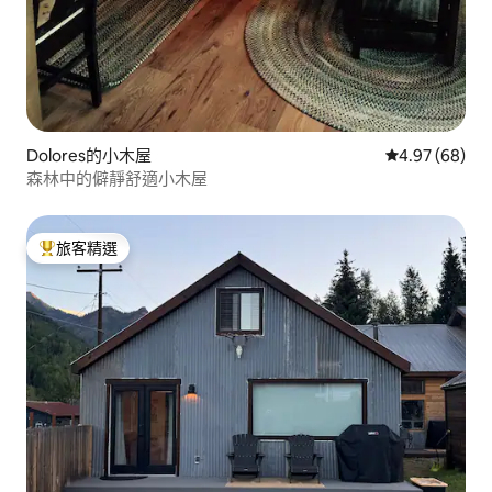
Dolores的小木屋
從 68 則評價
4.97 (68)
森林中的僻靜舒適小木屋
旅客精選
旅客精選榜首