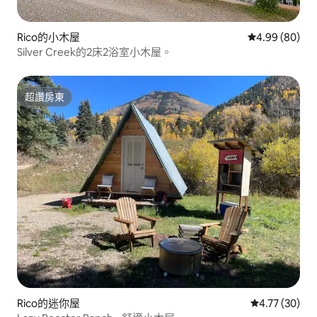
Rico的小木屋
從 80 則評價
4.99 (80)
Silver Creek的2床2浴室小木屋。
超讚房東
超讚房東
Rico的迷你屋
從 30 則評價
4.77 (30)