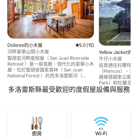
Dolores的小木屋
從 15 則評價中獲得 5.0 的平
5.0 (15)
河畔豪華山間小木屋
Yellow Jacket
聖胡安河畔度假屋（ San Juan Riverside
牛仔小木屋
Retreat ）是一座寬敞、現代化的豪華小木
這是通往科爾特斯（
屋，位於聖胡安國家森林（ San Juan
（Mancos）、多洛
National Forest ）的西多洛雷斯河（
薩維德國家公園（Mesa 
West Dolores River ）上，擁有大 無論季
Park）和杜蘭戈（
節如何，您都將有足夠的空間放鬆身心，
多洛雷斯縣最受歡迎的度假屋設備與服務
口。這個小屋坐落
也是發起探險之旅的完美場所！ 草坪上有
上！非常適合安靜
通往河流的臺階，距離步道只有1.6公裏，
便。 此房源也可以容納旅行拖車，可支付
您可以在不擁擠的小徑上欣賞迷人的景
額外費用使用電力
色。 當您返回時，您可以在火坑或吊牀上
付額外費用使用帳篷！ 在星空
放鬆身心，享受房源的所有設備與服務！
晚，享受溫暖的營火和
驗令人驚嘆的山景
廚房
Wi-Fi