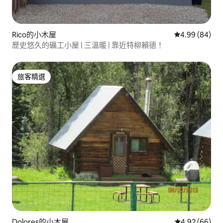
Rico的小木屋
從 84 則評價
4.99 (84)
歷史悠久的礦工小屋 | 三溫暖 | 靠近特柳賴德！
旅客精選
旅客精選
Dolores的小木屋
從 66 則評價
4.92 (66)