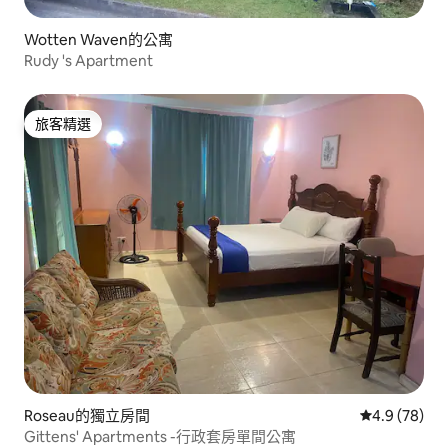
Wotten Waven的公寓
Rudy 's Apartment
旅客精選
旅客精選
Roseau的獨立房間
從 78 則評
4.9 (78)
Gittens' Apartments -行政套房單間公寓