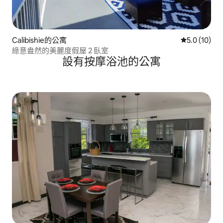
Calibishie的公寓
從 10 則評
5.0 (10)
綠意盎然的美麗度假屋 2 臥室
設有按摩浴池的公寓