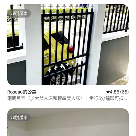
超讚房東
超讚房東
Roseau的公寓
從 66 則評價
4.86 (66)
兩間臥室（加大雙人床和標準雙人床）：步行5分鐘即可抵達
羅索
超讚房東
超讚房東