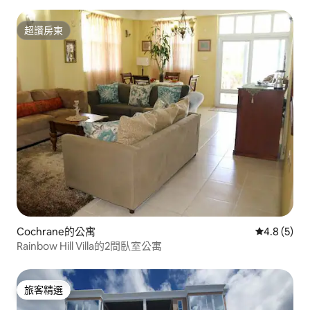
超讚房東
超讚房東
Cochrane的公寓
從 5 則評價
4.8 (5)
Rainbow Hill Villa的2間臥室公寓
旅客精選
旅客精選