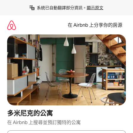
略
系統已自動翻譯部分資訊。
顯示原文
過
以
前
在 Airbnb 上分享你的房源
往
內
容
多米尼克的公寓
在 Airbnb 上搜尋並預訂獨特的公寓