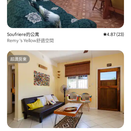
Soufriere的公寓
從 23 則評價
4.87 (23)
Remy 's Yellow舒適空間
超讚房東
超讚房東