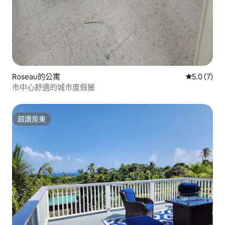
Roseau的公寓
從 7 則評價
5.0 (7)
市中心舒適的城市度假屋
超讚房東
超讚房東