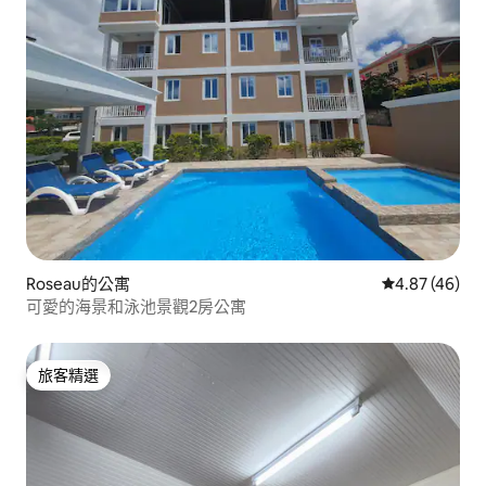
Roseau的公寓
從 46 則評價
4.87 (46)
可愛的海景和泳池景觀2房公寓
旅客精選
旅客精選