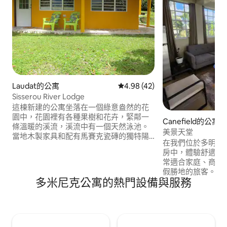
Laudat的公寓
從 42 則評價中獲得 4.98 的平
4.98 (42)
Sisserou River Lodge
這棟新建的公寓坐落在一個綠意盎然的花
園中，花園裡有各種果樹和花卉，緊鄰一
Canefield的公寓
條溫暖的溪流，溪流中有一個天然泳池。
美景天堂
當地木製家具和配有馬賽克瓷磚的獨特陽
在我們位於多明尼
臺使它成為一個舒適寧靜的度假勝地。
房中，體驗舒適、
Freshwater Lake、Boeri Lake、Boiling
常適合家庭、商務
Lake、Titou Gorge、Cathedral和
假勝地的旅客。 精心設計並考慮到您的放
Middleham Falls都在附近。 我們也提供各
多米尼克公寓的熱門設備與服務
鬆需求，為您提供
種額外服務，例如：汽車接送等。 Laudat
地。 地理位置便利，距離首都羅索
距離Roseau約10公里，海拔600公尺。
(Roseau) 只有
斯-查爾斯國際機場 (Do
Airport) 大約 1 小時路程