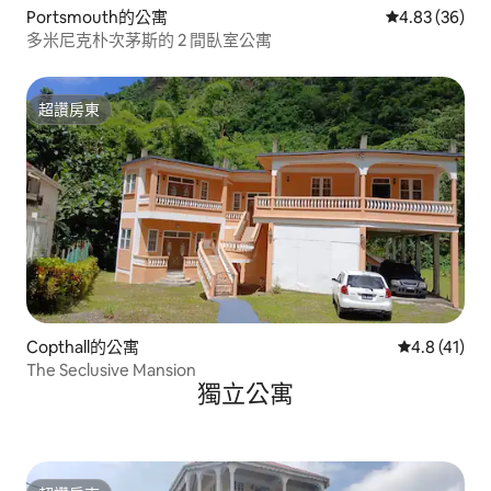
Portsmouth的公寓
從 36 則評價
4.83 (36)
多米尼克朴次茅斯的 2 間臥室公寓
超讚房東
超讚房東
Copthall的公寓
從 41 則評
4.8 (41)
The Seclusive Mansion
獨立公寓