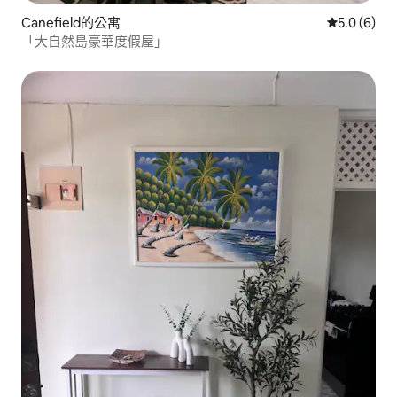
Canefield的公寓
從 6 則評價
5.0 (6)
「大自然島豪華度假屋」