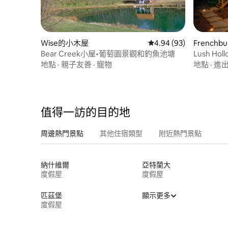
Wise的小木屋
從 93 則評價中獲得 4.
4.94 (93)
French
Bear Creek小屋•葡萄園景觀和釣魚池塘
Lush Ho
地點
·
親子友善
·
寵物
地點
·
進
值得一訪的目的地
周邊熱門景點
其他住宿類型
附近熱門景點
納什維爾
亞特蘭大
度假屋
度假屋
匹茲堡
顯示更多
度假屋