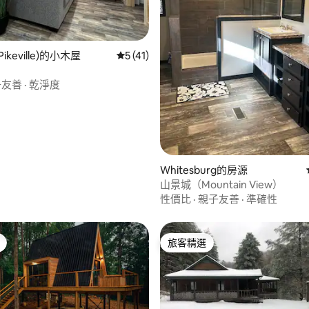
.9 的平均評分（滿分 5 分）
ikeville)的小木屋
從 41 則評價中獲得 5 的平均評分（滿分 5
5 (41)
子友善
·
乾淨度
Whitesburg的房源
山景城（Mountain View）
性價比
·
親子友善
·
準確性
旅客精選
旅客精選