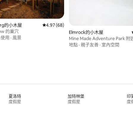
94 的平均評分（滿分 5 分）
burg的小木屋
從 68 則評價中獲得 4.97 的平均評分（滿分 5
4.97 (68)
llow 的巢穴
Elmrock的小木屋
出使用
·
風景
Mine Made Adventure Par
徑
地點
·
親子友善
·
室內空間
夏洛特
加特林堡
印
度假屋
度假屋
度