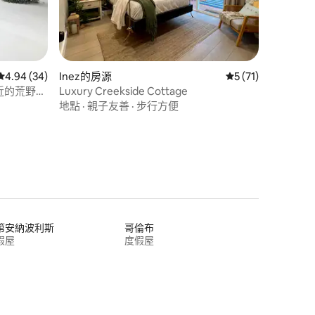
 分）
從 34 則評價中獲得 4.94 的平均評分（滿分 5 分）
4.94 (34)
Inez的房源
從 71 則評價中獲得
5 (71)
k 附近的荒野小
Luxury Creekside Cottage
地點
·
親子友善
·
步行方便
第安納波利斯
哥倫布
假屋
度假屋