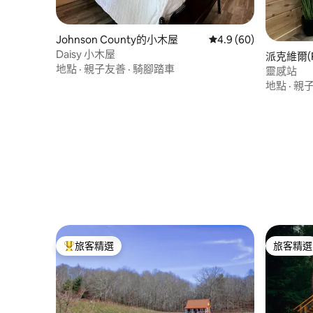
Johnson County的小木屋
從 60 則評價中獲得 4
4.9 (60)
Daisy 小木屋
派克維爾(P
地點
·
親子友善
·
騎腳踏車
靈感站
地點
·
親
旅客精選
旅客精選
旅客精選榜首
旅客精選