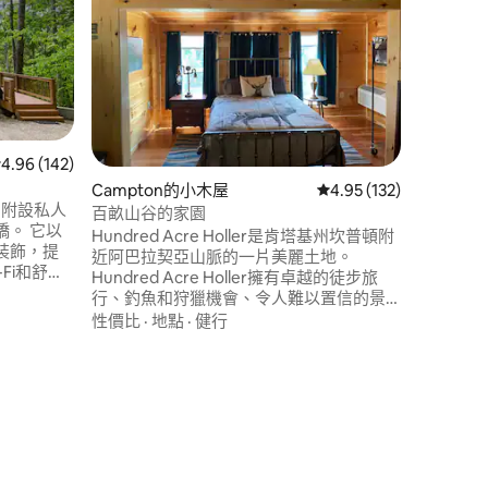
來我們的Hid
難忘的回
提供皮革
間配有標
間的全套
性價比
·
用辦公桌
享受大螢
式，或在
 分）
 142 則評價中獲得 4.96 的平均評分（滿分 5 分）
4.96 (142)
門廊上放
Campton的小木屋
從 132 則評價中獲得 4
4.95 (132)
，附設私人
百畝山谷的家園
。 它以
Hundred Acre Holler是肯塔基州坎普頓附
裝飾，提
近阿巴拉契亞山脈的一片美麗土地。
Fi和舒適
Hundred Acre Holler擁有卓越的徒步旅
假勝地非
行、釣魚和狩獵機會、令人難以置信的景
險的度假
觀，距離紅河峽谷州立公園和肯塔基爬行
性價比
·
地點
·
健行
近徒步旅
動物園僅15英里，是週末度假或遠離家鄉的
tle將藝
完美住宿。 此房源適用於Homestead ，最
的肯塔基
多可供4位房客入住。如需其他小木屋，請
參閱我們的房源。