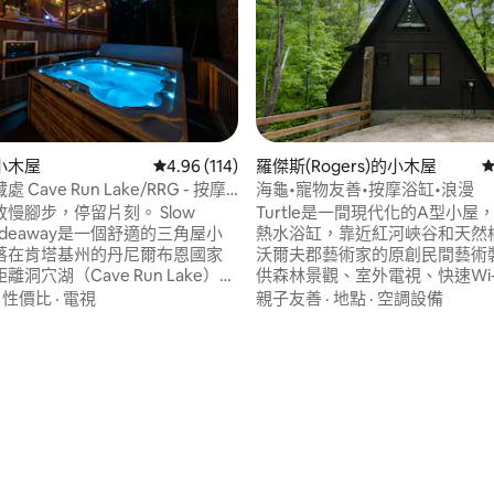
小木屋
從 114 則評價中獲得 4.96 的平均評分（滿分 5
4.96 (114)
羅傑斯(Rogers)的小木屋
從
RRG - 按摩
海龜•寵物友善•按摩浴缸•浪漫
腳步，停留片刻。 Slow
Turtle是一間現代化的A型小屋
 Hideaway是一個舒適的三角屋小
熱水浴缸，靠近紅河峽谷和天然橋
落在肯塔基州的丹尼爾布恩國家
沃爾夫郡藝術家的原創民間藝術
洞穴湖（Cave Run Lake）僅
供森林景觀、室外電視、快速Wi-
，靠近紅河峽谷（Red River
的舒適性。 這個僻靜而方便的度
·
性價比
·
電視
親子友善
·
地點
·
空調設備
）。 徒步旅行、划獨木舟、騎乘全
常適合情侶或朋友尋找浪漫或冒
在水上度過一天，或者蜷縮在一
勝地，靜謐、適合寵物入住，靠
，永遠不離開小木屋。 與森林、
行、攀岩和風景優美的步道。 Tur
96 的平均評分（滿分 5 分）
己重新建立連結的安靜空間。
術、音樂和自然融合成一個放鬆
度假勝地。