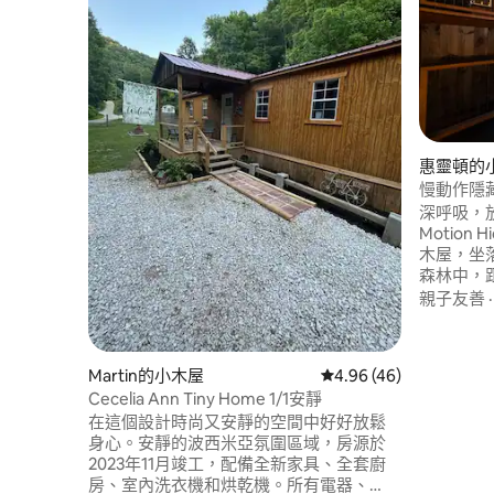
惠靈頓的
慢動作隱藏處 Cave Run Lake/
浴池！
深呼吸，放慢
Motion
木屋，坐
森林中，距離
幾分鐘路程
親子友善
Gorge
地形車或
本好書旁
Martin的小木屋
從 46 則評價中獲得 4.
4.96 (46)
親友或自
Cecelia Ann Tiny Home 1/1安靜
在這個設計時尚又安靜的空間中好好放鬆
身心。安靜的波西米亞氛圍區域，房源於
2023年11月竣工，配備全新家具、全套廚
房、室內洗衣機和烘乾機。所有電器、