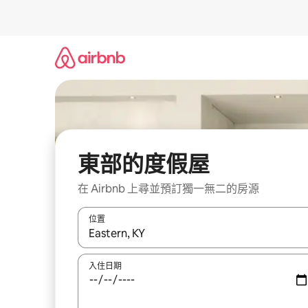
略
過
以
前
往
內
容
東部的度假屋
在 Airbnb 上尋並預訂獨一無二的房源
位置
如有搜尋結果，瀏覽內容時請使用上下箭頭，或輕
入住日期