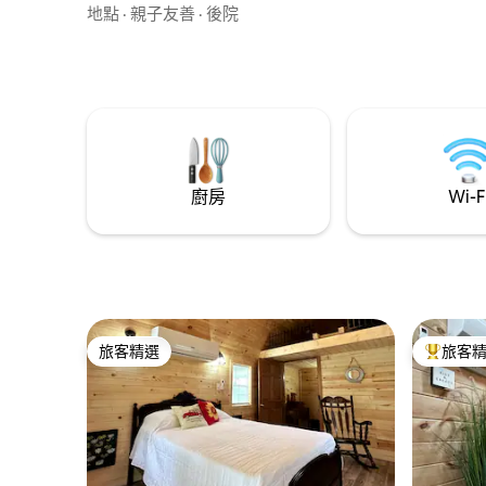
Keurig咖啡壺，可供單杯或整壺使用。有
地點
·
親子友善
·
後院
遮蔭的前門廊，路邊停車位。靠近幾個區
域醫院，距離派克維爾（Pikeville）和阿帕
拉契亞無線競技場（Appalachian Wireless
Arena）16英里。靠近四輪車或並排騎行小
徑。距離賭場不到2小時，距離紅河峽谷
（Red River Gorge）不到1小時
廚房
Wi-F
旅客精選
旅客
旅客精選
旅客精選