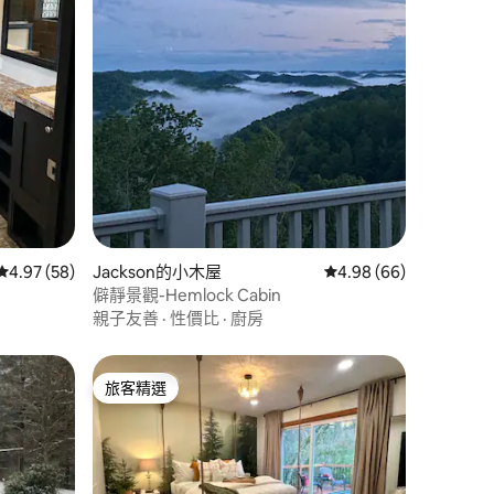
 分）
從 58 則評價中獲得 4.97 的平均評分（滿分 5 分）
4.97 (58)
Jackson的小木屋
從 66 則評價中獲得 4.
4.98 (66)
僻靜景觀-Hemlock Cabin
親子友善
·
性價比
·
廚房
旅客精選
旅客精選