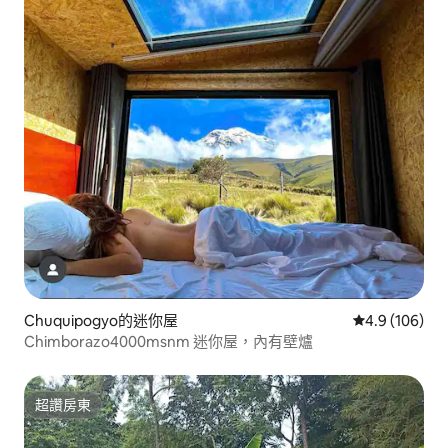
Chuquipogyo的迷你屋
從 106 則評
4.9 (106)
Chimborazo4000msnm 迷你屋，內有壁爐
超讚房東
超讚房東