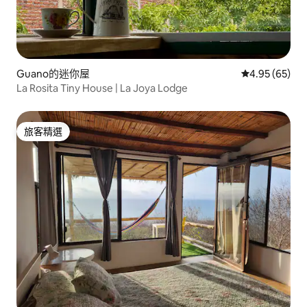
Guano的迷你屋
從 65 則評價
4.95 (65)
La Rosita Tiny House | La Joya Lodge
旅客精選
旅客精選