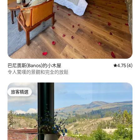
巴尼奧斯(Banos)的小木屋
從 4 則評價
4.75 (4)
令人驚嘆的景觀和完全的放鬆
旅客精選
旅客精選