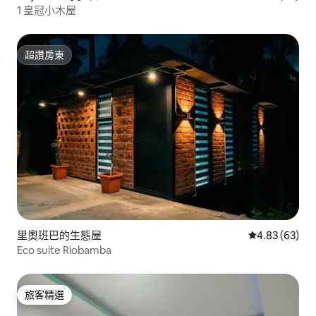
1 皇冠小木屋
超讚房東
超讚房東
里奧班巴的生態屋
從 63 則評價
4.83 (63)
Eco suite Riobamba
旅客精選
旅客精選