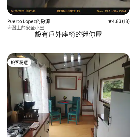
Puerto Lopez的房源
從 18 則評價
4.83 (18)
海灘上的安全小屋
設有戶外座椅的迷你屋
旅客精選
旅客精選