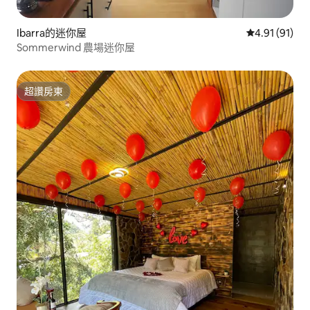
Ibarra的迷你屋
從 91 則評價
4.91 (91)
Sommerwind 農場迷你屋
超讚房東
超讚房東