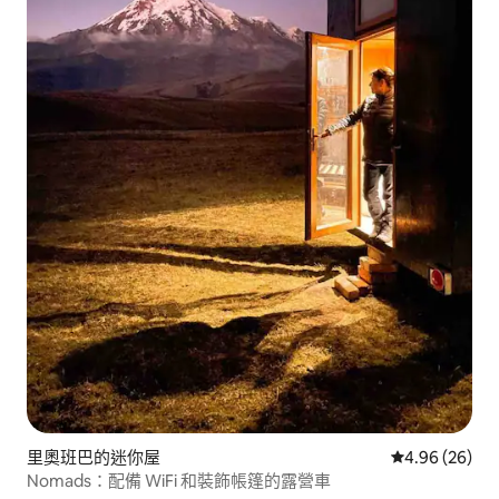
里奧班巴的迷你屋
從 26 則評價
4.96 (26)
Nomads：配備 WiFi 和裝飾帳篷的露營車