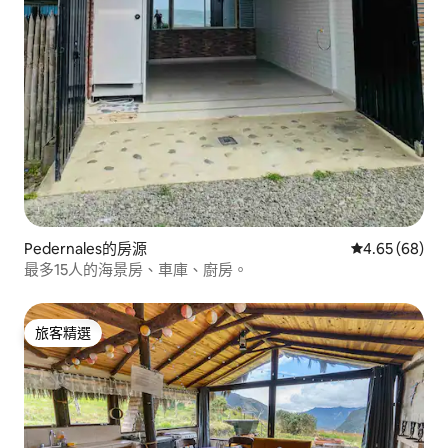
Pedernales的房源
從 68 則評價
4.65 (68)
最多15人的海景房、車庫、廚房。
旅客精選
旅客精選