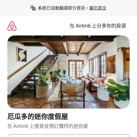
略
系統已自動翻譯部分資訊。
顯示原文
過
以
前
在 Airbnb 上分享你的房源
往
內
容
厄瓜多的迷你度假屋
在 Airbnb 上搜尋並預訂獨特的迷你屋