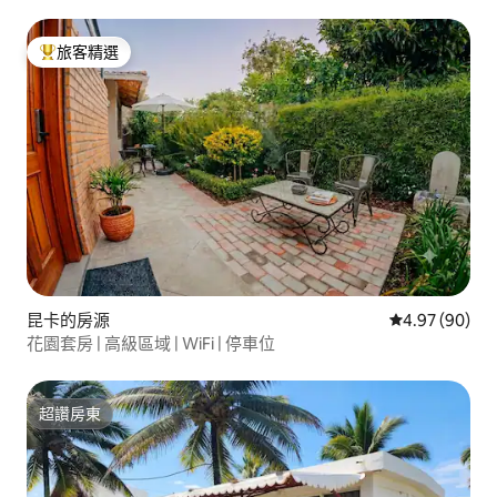
旅客精選
旅客精選榜首
昆卡的房源
從 90 則評價
4.97 (90)
花園套房 | 高級區域 | WiFi | 停車位
超讚房東
超讚房東