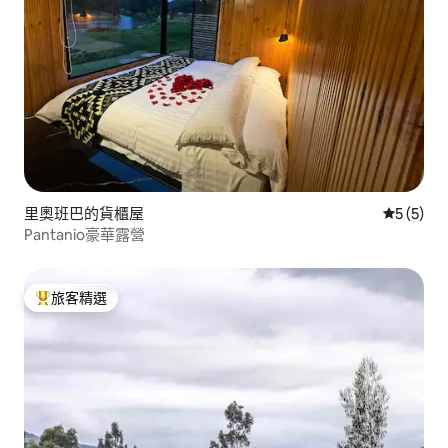
里奧班巴的貨櫃屋
從 5 則
5 (5)
Pantanio豪華露營
旅客精選
旅客精選榜首