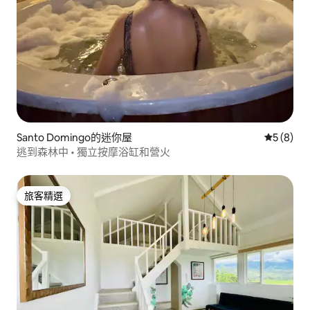
Santo Domingo的迷你屋
從 8 則
5 (8)
逃到森林中 • 獨立按摩浴缸和營火
旅客精選
旅客精選