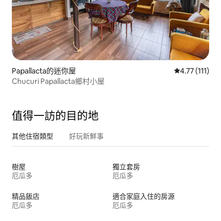
Papallacta的迷你屋
從 111 則評價
4.77 (111)
Chucuri Papallacta鄉村小屋
值得一訪的目的地
其他住宿類型
好玩新鮮事
樹屋
獨立套房
厄瓜多
厄瓜多
精品飯店
適合家庭入住的房源
厄瓜多
厄瓜多