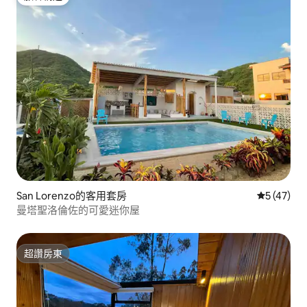
旅客精選
San Lorenzo的客用套房
從 47 則
5 (47)
曼塔聖洛倫佐的可愛迷你屋
超讚房東
超讚房東