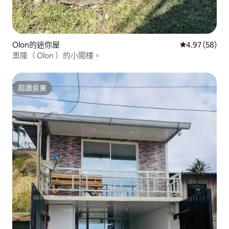
Olon的迷你屋
從 58 則評價
4.97 (58)
奧隆（ Olon ）的小閣樓。
超讚房東
超讚房東