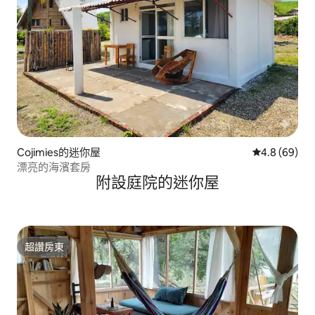
Cojimies的迷你屋
從 69 則評價
4.8 (69)
漂亮的海濱套房
附設庭院的迷你屋
超讚房東
超讚房東