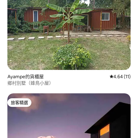
Ayampe的貨櫃屋
從 11 則評價
4.64 (11)
鄉村別墅（蜂鳥小屋）
旅客精選
旅客精選