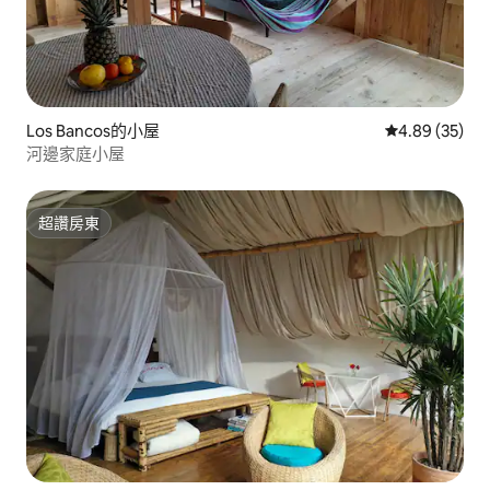
Los Bancos的小屋
從 35 則評價
4.89 (35)
河邊家庭小屋
超讚房東
超讚房東