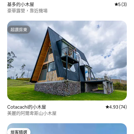
基多的小木屋
從 3 則
5 (3)
豪華露營，靠近機場
超讚房東
超讚房東
Cotacachi的小木屋
從 74 則評價
4.93 (74)
美麗的阿爾卑斯山小木屋
旅客精選