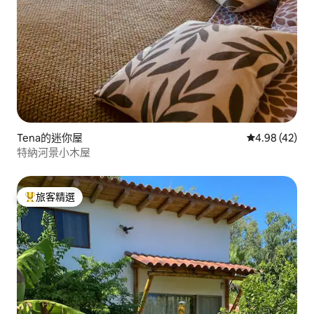
Tena的迷你屋
從 42 則評價
4.98 (42)
特納河景小木屋
旅客精選
旅客精選榜首