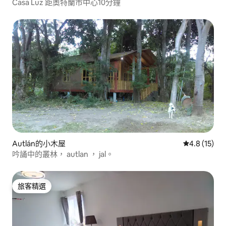
Casa Luz 距奧特蘭市中心10分鐘
Autlán的小木屋
從 15 則評
4.8 (15)
吟誦中的叢林， autlan ， jal。
旅客精選
旅客精選