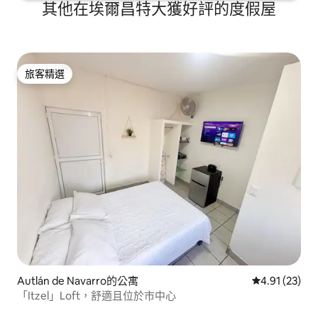
其他在埃爾昌特大獲好評的度假屋
旅客精選
旅客精選
Autlán de Navarro的公寓
從 23 則評價
4.91 (23)
「Itzel」Loft，舒適且位於市中心