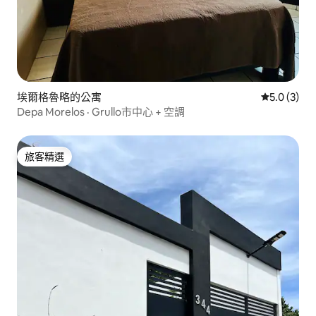
埃爾格魯略的公寓
從 3 則評價
5.0 (3)
Depa Morelos · Grullo市中心 + 空調
旅客精選
旅客精選