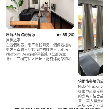
埃爾格魯略的房源
從 26 則評價中獲得 4.85 的平
4.85 (26)
實驗之家
在這個地區，您不會找到另一個像這樣的
地方。卓越。閱讀我們的評價。 Loft &
Platform Design的清新感（全部有空
調），三樓有私人屋頂，配有烤肉架和吊
床，2間臥室，客廳配有曲面電視，封閉式
車庫，設備齊全的廚房，餐廳和洗衣/烘乾
室，以及更多...你一定會玩得很開心！ 順
帶一提：Starlink、自動存取、極佳的位
埃爾格魯略的公寓
置，靠近市中心和休閒步道、Oxxo、超
Nido Mirador 36
市、小商店
從市中心享受這座城
的公寓，結合舒適
置。 其大露臺可欣賞360度景觀，讓您以
前所未有的方式沉