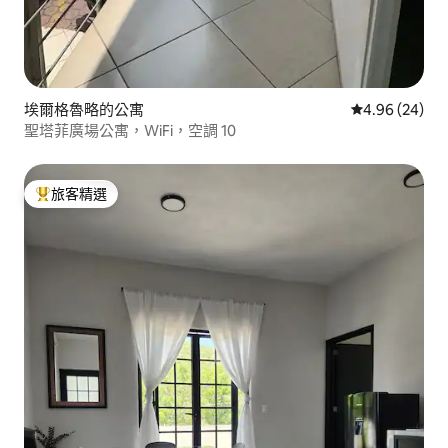
埃爾格魯略的公寓
從 24 則評價
4.96 (24)
聖塔菲廣場公寓，WiFi，空調 10
旅客精選
旅客精選榜首