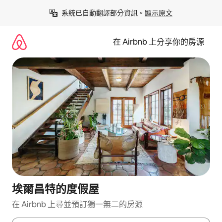
略
系統已自動翻譯部分資訊。
顯示原文
過
以
前
在 Airbnb 上分享你的房源
往
內
容
埃爾昌特的度假屋
在 Airbnb 上尋並預訂獨一無二的房源