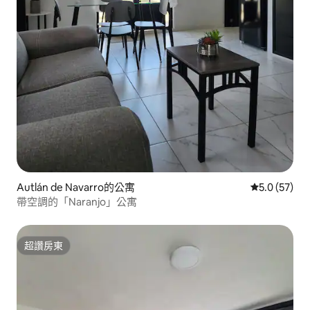
Autlán de Navarro的公寓
從 57 則評
5.0 (57)
帶空調的「Naranjo」公寓
超讚房東
超讚房東