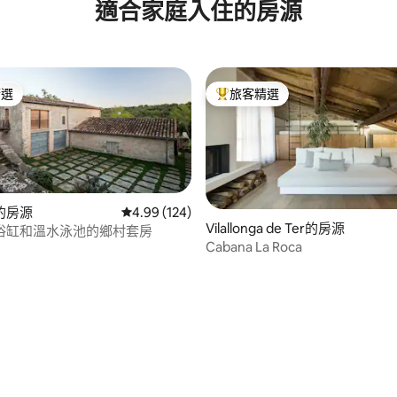
適合家庭入住的房源
ne) 景觀公寓
精選
旅客精選
榜首
旅客精選榜首
的房源
從 124 則評價中獲得 4.99 的平均評分（滿分 5
4.99 (124)
Vilallonga de Ter的房源
浴缸和溫水泳池的鄉村套房
Cabana La Roca
 5 的平均評分（滿分 5 分）