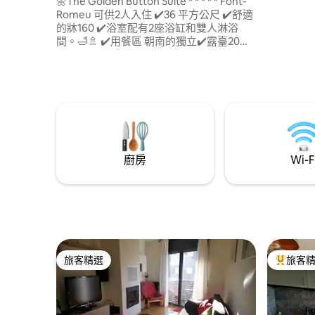
🌼The Golden Button Suite * * * * * Font-
Romeu 可供2人入住 ✔️36 平方公尺 ✔️️舒適
的牀160 ✔️浴室配有2座浴缸和雙人淋浴
間。🛁🚿 ✔️用餐區 朝南的獨立✔️️露臺20平
方公尺。 ✔️蒸汽熨鬥 🔥 Ambilight ✔️電
視，配有Netflix 高速✔️WiFi 獨立✔️入口 相
連的✔️照明菲利普色調，營造出舒適的氛
圍。 免費✔️停車位 山✔️景 提供浴巾 提供牀
單（抵達時整理牀鋪） 提供咖啡
廚房
Wi-F
旅客精選
旅客
旅客精選
旅客精選