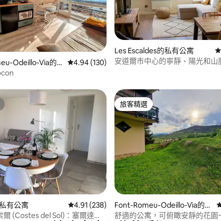
.77 的平均評分（滿分 5 分）
Les Escaldes的私有公寓
從
安道爾市中心的寧靜、陽光和山
eu-Odeillo-Via的
從 130 則評價中獲得 4.94 的平均評分（滿分 5
4.94 (130)
Cocon
旅客精選
旅客精選
.91 的平均評分（滿分 5 分）
r的私有公寓
從 238 則評價中獲得 4.91 的平均評分（滿分 5
4.91 (238)
Font-Romeu-Odeillo-Via的私
有公寓
 (Costes del Sol)：塞爾達涅
舒適的公寓，可俯瞰安靜的花園