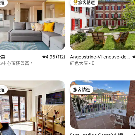
精選
旅客精選
榜首
旅客精選榜首
公寓
從 112 則評價中獲得 4.96 的平均評分（滿分 5
4.96 (112)
Angoustrine-Villeneuve-des
-Escaldes的公寓
市中心頂樓公寓。
紅色大屋 - E
97 的平均評分（滿分 5 分）
精選
旅客精選
榜首
旅客精選