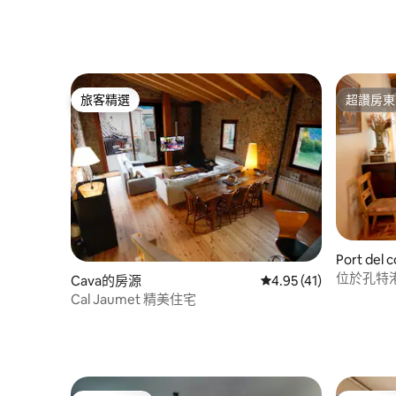
旅客精選
超讚房東
旅客精選
超讚房東
Port de
位於孔特
Cava的房源
從 41 則評價中獲得 4.
4.95 (41)
Cal Jaumet 精美住宅