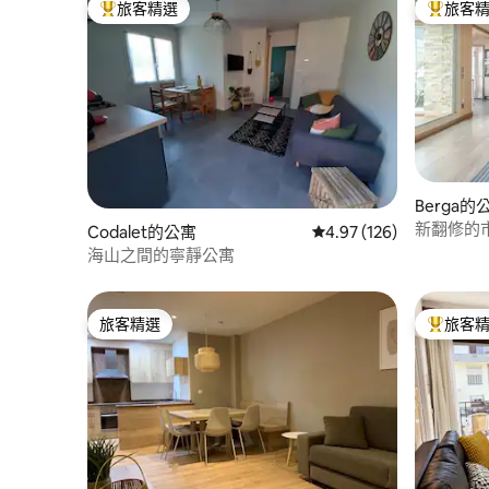
旅客精選
旅客
旅客精選榜首
旅客精選
Berga的
新翻修的
Codalet的公寓
從 126 則評價中獲得 4.
4.97 (126)
海山之間的寧靜公寓
旅客精選
旅客
旅客精選
旅客精選