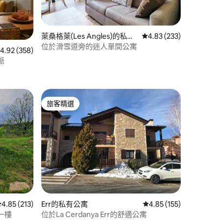
萊桑格萊(Les Angles)的私有
從 233 則評價中獲得 4
4.83 (233)
公寓
位於滑雪道旁的迷人單間公寓
 358 則評價中獲得 4.92 的平均評分（滿分 5 分）
4.92 (358)
脈
 分）
旅客精選
旅客精選
 分）
從 213 則評價中獲得 4.85 的平均評分（滿分 5 分）
4.85 (213)
Err的私有公寓
從 155 則評價中獲得 4
4.85 (155)
一樓
位於La Cerdanya Err的舒適公寓