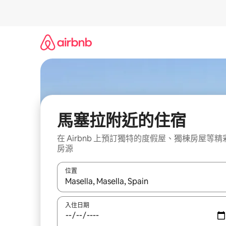
略
過
以
前
往
內
容
馬塞拉附近的住宿
在 Airbnb 上預訂獨特的度假屋、獨棟房屋等精
房源
位置
如有搜尋結果，瀏覽內容時請使用上下箭頭，或輕
入住日期