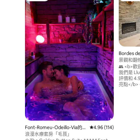
Bordes d
景觀和翻
Grandvali
👥 <b
我們是 Llu
評價和 4.91
亮點</b
大自然的自然
時用戶支援 < b >非常適合</b > • 家庭
然愛好者 
Font-Romeu-Odeillo-Via的客
從 114 則評價中獲得 4
4.96 (114)
用套房
浪漫水療套房「毛茛」