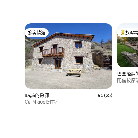
Llívia)
(Cerdag
旅客精選
旅客
旅客精選
旅客精選
巴塞隆納
配備按摩
Bagà的房源
從 25 則評價中獲得
5 (25)
Cal Miqueló住宿