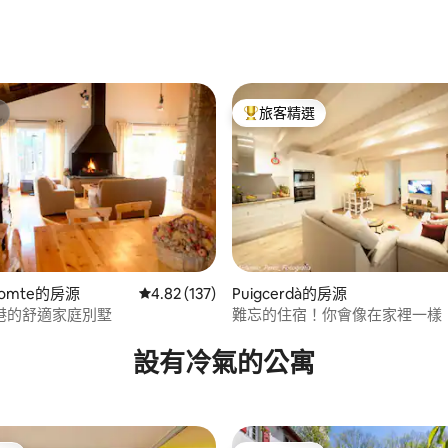
旅客精選
旅客精選榜首
l comte的房源
從 137 則評價中獲得 4.82 的平均評分（滿分 5
4.82 (137)
Puigcerdà的房源
港的舒適家庭別墅
難忘的住宿！你會像在家裡一樣
95 的平均評分（滿分 5 分）
設有冷氣的公寓