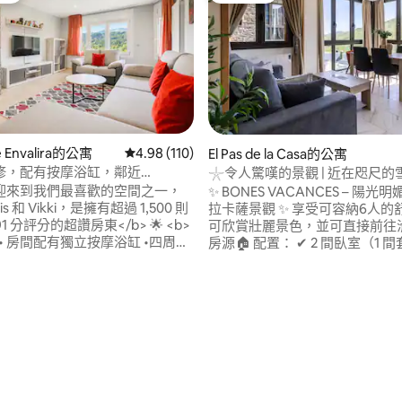
e Envalira的公寓
從 110 則評價中獲得 4.98 的平均評分（滿分 5
4.98 (110)
El Pas de la Casa的公寓
修，配有按摩浴缸，鄰近
𓇼令人驚嘆的景觀 | 近在咫尺的雪
ra
| 6人
>歡迎來到我們最喜歡的空間之一，
✨ BONES VACANCES – 陽
is 和 Vikki，是擁有超過 1,500 則
拉卡薩景觀 ✨ 享受可容納6人的舒適公寓，
 分評分的超讚房東</b> 🌟 <b>
可欣賞壯麗景色，並可直接前往
> • 房間配有獨立按摩浴缸 •四周是
房源🏠 配置： ✔ 2 間臥室（1 
環境 • 停車位和 Wi-Fi • 24小
私人浴室）。 客廳內✔有雙人沙
 • 自
俯瞰全景的✔餐廳。 🚪 額外服務： 從大樓
• 團體 •數位遊牧民
直接✔通往滑雪場。 同一建築群
私人停車✔位。 立即預訂！ ⛷❄
.96 的平均評分（滿分 5 分）