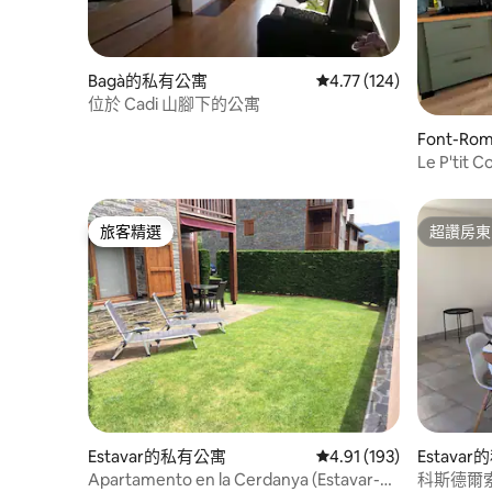
Bagà的私有公寓
從 124 則評價中獲得 4
4.77 (124)
位於 Cadi 山腳下的公寓
Font-Rom
私有公寓
Le P'tit 
旅客精選
超讚房東
旅客精選
超讚房東
Estavar的私有公寓
從 193 則評價中獲得 4
4.91 (193)
Estava
Apartamento en la Cerdanya (Estavar-
科斯德爾索爾