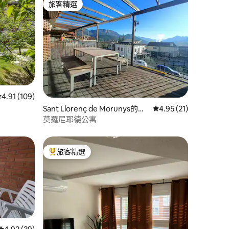
旅客精選
旅客精選
 分）
從 109 則評價中獲得 4.91 的平均評分（滿分 5 分）
4.91 (109)
Sant Llorenç de Morunys的公
從 21 則評價中獲得 4
4.95 (21)
寓
莫羅尼耶德公寓
旅客精選
旅客精選榜首