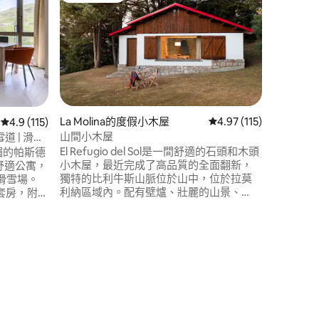
Escald
舒適的山
位於Ang
向南方，
露。 由設備齊全的開放式廚房和客廳組
成，客廳
露臺，可
的驚人景色。 兩間臥室配有
間可通往
獨立馬桶
 分）
La Molina的度假小木屋
從 115 則評價中獲得 4
4.97 (115)
從 115 則評價中獲得 4.9 的平均評分（滿分 5 分）
4.9 (115)
山間小木屋
道 | 滑雪
El Refugio del Sol是一間舒適的石頭和木頭
光明媚的帕斯德
小木屋，最近完成了高品質的全面翻新，
獨特的比利牛斯山脈位於山中，位於拉莫
滑雪場。
利納區域內。配有壁爐、壯麗的山景、
間套房，附設
1,200 平方公尺的私人花園和房源內的停車
發床。 可
位，無論是更活躍（山地自行車或徒步旅
行）還是尋求放鬆的人，都能在春季和夏
內有私人
季享受獨特而難忘的體驗。