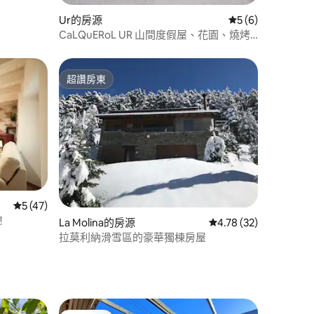
Ur的房源
從 6 則評價中獲得
5 (6)
CaLQuERoL UR 山間度假屋、花園、燒烤
和撞球桌
超讚房東
超讚房東
 分）
從 47 則評價中獲得 5 的平均評分（滿分 5 分）
5 (47)
！
La Molina的房源
從 32 則評價中獲得 4
4.78 (32)
拉莫利納滑雪區的豪華獨棟房屋