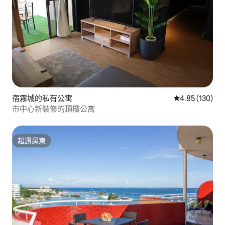
宿霧城的私有公寓
從 130 則評價
4.85 (130)
市中心新裝修的頂樓公寓
超讚房東
超讚房東