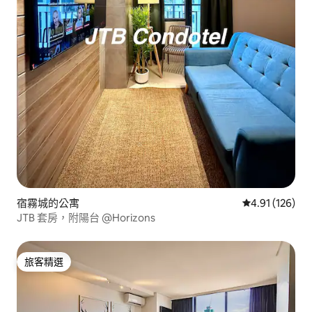
宿霧城的公寓
從 126 則評價
4.91 (126)
JTB 套房，附陽台 @Horizons
旅客精選
旅客精選