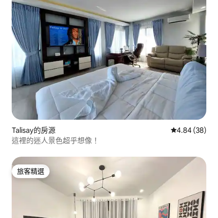
Talisay的房源
從 38 則評價
4.84 (38)
這裡的迷人景色超乎想像！
旅客精選
旅客精選