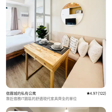
宿霧城的私有公寓
從 122 則評價
4.97 (122)
靠近宿務IT園區的舒適現代家具齊全的單位