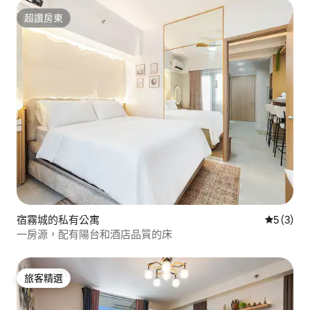
超讚房東
超讚房東
宿霧城的私有公寓
從 3 則
5 (3)
一房源，配有陽台和酒店品質的床
旅客精選
旅客精選