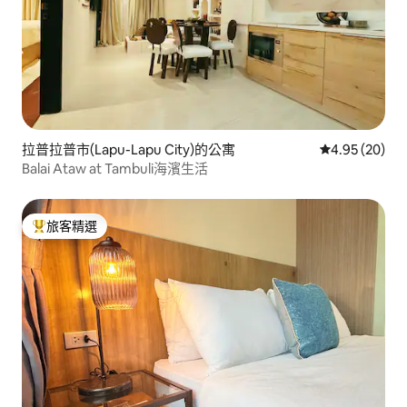
拉普拉普市(Lapu-Lapu City)的公寓
從 20 則評價
4.95 (20)
Balai Ataw at Tambuli海濱生活
旅客精選
旅客精選榜首