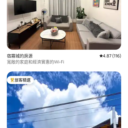
宿霧城的房源
從 116 則評價
4.87 (116)
寬敞的家庭和經濟實惠的Wi-Fi
旅客精選
旅客精選榜首