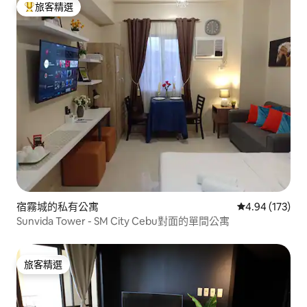
旅客精選
旅客精選榜首
宿霧城的私有公寓
從 173 則評價
4.94 (173)
Sunvida Tower - SM City Cebu對面的單間公寓
旅客精選
旅客精選