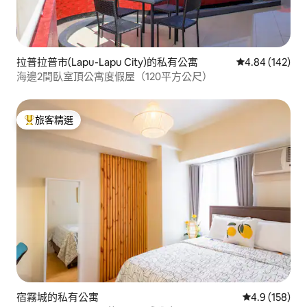
拉普拉普市(Lapu-Lapu City)的私有公寓
從 142 則評價
4.84 (142)
海邊2間臥室頂公寓度假屋（120平方公尺）
旅客精選
旅客精選榜首
宿霧城的私有公寓
從 158 則評
4.9 (158)