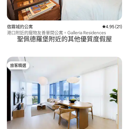
宿霧城的公寓
從 21 則評價
4.95 (21)
港口附近的寵物友善單間公寓。Galleria Residences
聖佩德羅堡附近的其他優質度假屋
旅客精選
旅客精選