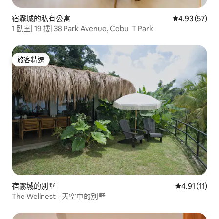
宿霧城的私有公寓
從 57 則評價
4.93 (57)
1 臥室| 19 樓| 38 Park Avenue, Cebu IT Park
旅客精選
旅客精選
宿霧城的別墅
從 11 則評價
4.91 (11)
The Wellnest - 天空中的別墅