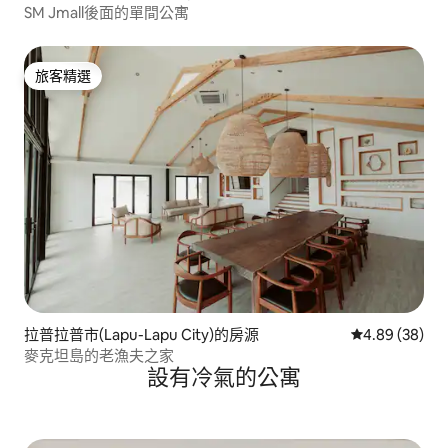
SM Jmall後面的單間公寓
旅客精選
旅客精選
拉普拉普市(Lapu-Lapu City)的房源
從 38 則評價
4.89 (38)
麥克坦島的老漁夫之家
設有冷氣的公寓