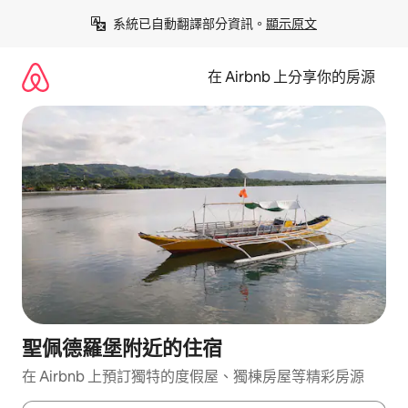
略
系統已自動翻譯部分資訊。
顯示原文
過
以
前
在 Airbnb 上分享你的房源
往
內
容
聖佩德羅堡附近的住宿
在 Airbnb 上預訂獨特的度假屋、獨棟房屋等精彩房源