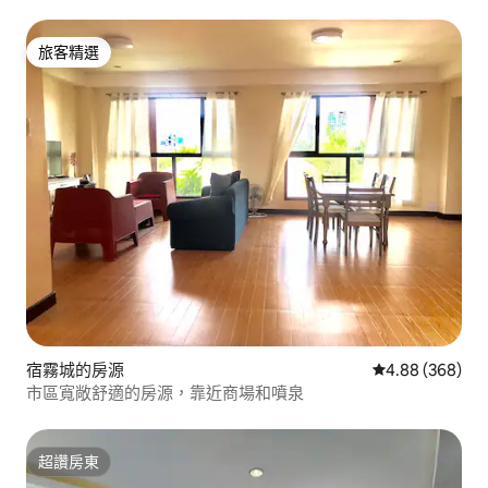
旅客精選
旅客精選
宿霧城的房源
從 368 則評價
4.88 (368)
市區寬敞舒適的房源，靠近商場和噴泉
超讚房東
超讚房東