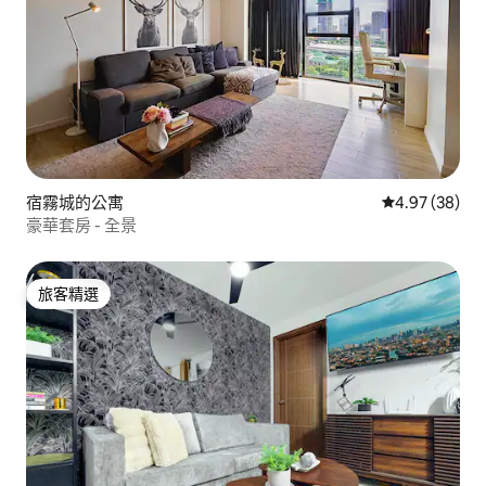
宿霧城的公寓
從 38 則評價
4.97 (38)
豪華套房 - 全景
旅客精選
旅客精選