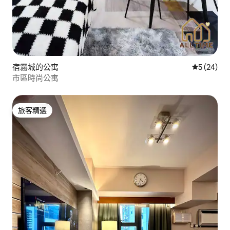
宿霧城的公寓
從 24 則
5 (24)
市區時尚公寓
旅客精選
旅客精選