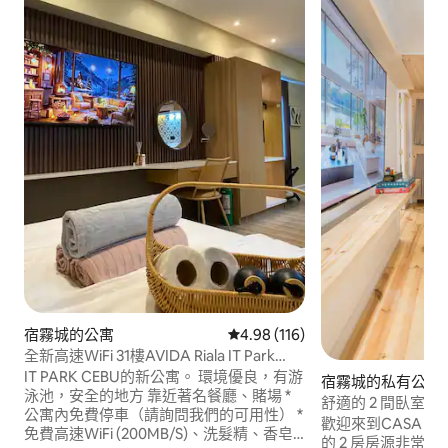
宿霧城的公寓
從 116 則評價中獲得 4.98 的平
4.98 (116)
全新高速WiFi 31樓AVIDA Riala IT Park
Netflix
IT PARK CEBU的新公寓。 環境優良，有游
宿霧城的私有公寓
泳池，安全的地方 靠近著名餐廳、賭場 *
舒適的 2 間臥室 • 可
公寓內免費停車（請詢問我們的可用性） *
Netflix/Disney
歡迎來到CASA DE JAS
免費高速WiFi (200MB/S)、洗髮精、香皂
的 2 房房源非常