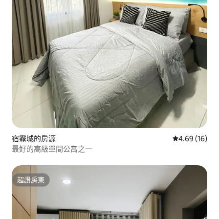
宿霧城的房源
從 16 則評價
4.69 (16)
最好的高級單間公寓之一
超讚房東
超讚房東