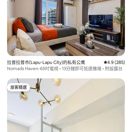
拉普拉普市(Lapu-Lapu City)的私有公寓
從 285 則評
4.9 (285)
Nomads Haven-65吋電視 • 13分鐘即可抵達機場 • 附設露台
旅客精選
旅客精選