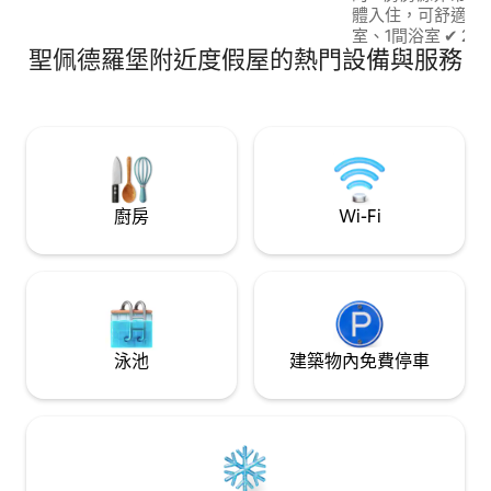
和紙巾 *百葉窗和遮光窗簾 這是位於宿務IT
體入住，可舒適地容納 6 
公園的新公寓。單間公寓，配有雙人床、
室、1間浴室 ✔ 2
空調、電視、衣櫃、書桌、冰箱、微波爐
聖佩德羅堡附近度假屋的熱門設備與服務
Netflix 和 Disne
等。包括游泳池，有自己的保安系統，步
✔ 記憶海綿床 + 
行即可抵達海濱賭場、連鎖餐廳、酒吧、
入住 位於Hernan Cortes Street的Urban
酒吧、銀行、咖啡廳和便利店。 步行3分鐘
Deca Homes —距I
即可抵達Ayala Central IT Park分店，步行
分鐘車程。 位於低層建築（4 樓），有電
15分鐘即可抵達SM Mall/Ayala Cebu
梯可使用，並設有
Mall，步行35分鐘至50分鐘即可抵達
間。
Mactan機場。
廚房
Wi-Fi
泳池
建築物內免費停車