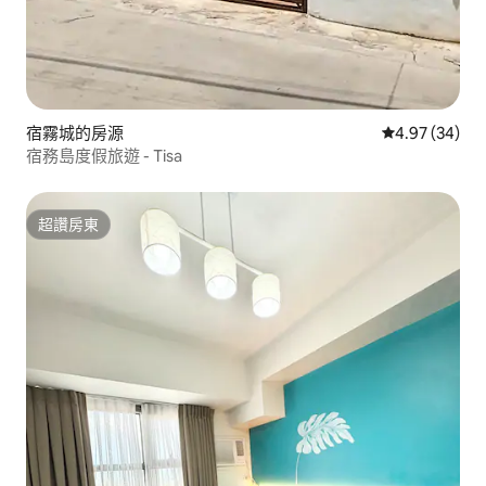
宿霧城的房源
從 34 則評價
4.97 (34)
宿務島度假旅遊 - Tisa
超讚房東
超讚房東