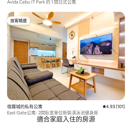
Avida Cebu IT Park 的 1 間日式公寓
旅客精選
旅客精選
宿霧城的私有公寓
從 101 則評價
4.93 (101)
East Gate公寓- 2間臥室單位新裝潢泳池健身房
適合家庭入住的房源