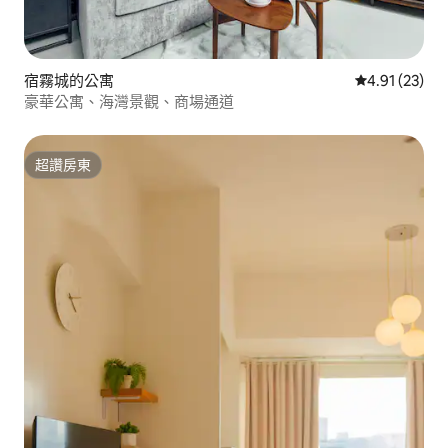
宿霧城的公寓
從 23 則評價
4.91 (23)
豪華公寓、海灣景觀、商場通道
超讚房東
超讚房東