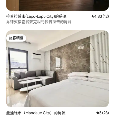
拉普拉普市(Lapu-Lapu City)的房源
從 12 則評價
4.83 (12)
菲律賓宿霧省麥克坦島拉普拉普的房源
旅客精選
旅客精選
曼達維市（Mandaue City）的房源
從 23 則
5 (23)