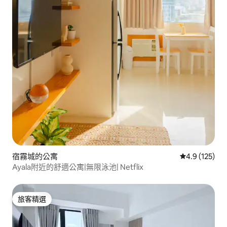
宿霧城的公寓
從 125 則評
4.9 (125)
Ayala附近的舒適公寓|無限泳池| Netflix
旅客精選
旅客精選