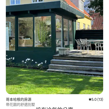
哥本哈根的房源
從 13 則評
5.0 (13)
帶花園的舒適別墅