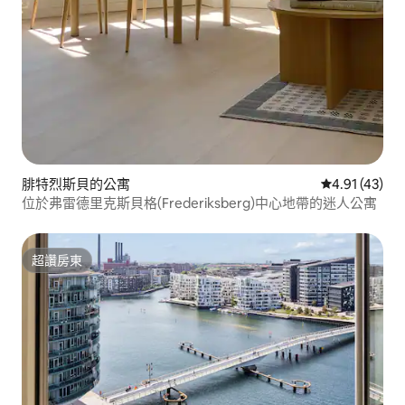
腓特烈斯貝的公寓
從 43 則評價
4.91 (43)
位於弗雷德里克斯貝格(Frederiksberg)中心地帶的迷人公寓
超讚房東
超讚房東