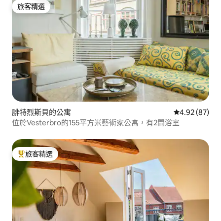
旅客精選
旅客精選
腓特烈斯貝的公寓
從 87 則評價
4.92 (87)
位於Vesterbro的155平方米藝術家公寓，有2間浴室
旅客精選
旅客精選榜首