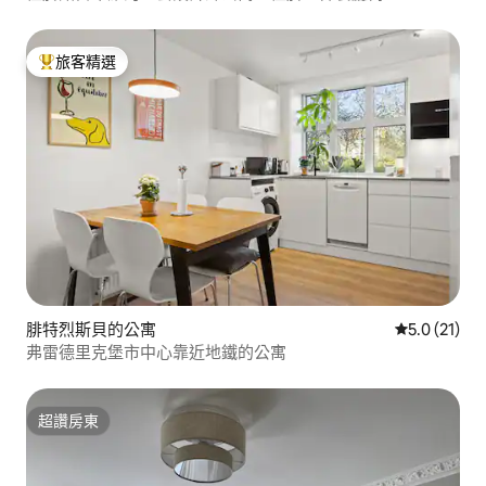
旅客精選
旅客精選榜首
腓特烈斯貝的公寓
從 21 則評
5.0 (21)
弗雷德里克堡市中心靠近地鐵的公寓
超讚房東
超讚房東