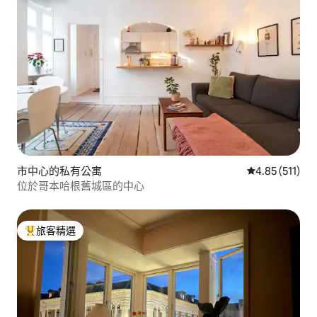
市中心的私有公寓
從 511 則評價
4.85 (511)
位於哥本哈根舊城區的中心
旅客精選
旅客精選榜首