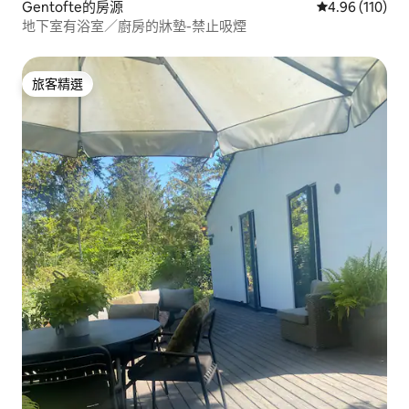
Gentofte的房源
從 110 則評價
4.96 (110)
地下室有浴室／廚房的牀墊-禁止吸煙
旅客精選
旅客精選