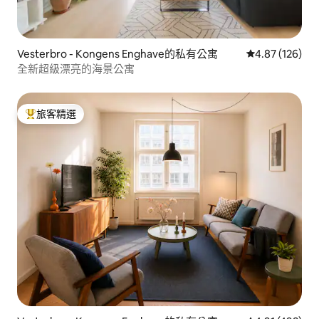
Vesterbro - Kongens Enghave的私有公寓
從 126 則評價
4.87 (126)
全新超級漂亮的海景公寓
旅客精選
旅客精選榜首