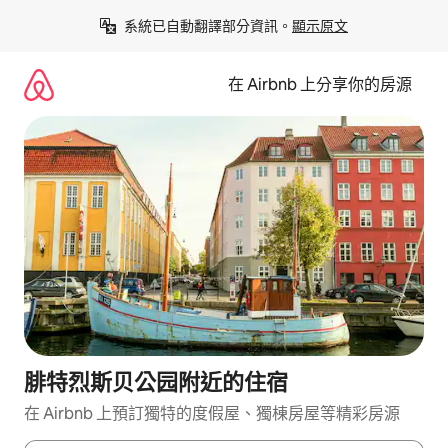
略
系統已自動翻譯部分資訊。
顯示原文
過
以
前
在 Airbnb 上分享你的房源
往
內
容
腓特烈斯贝公园附近的住宿
在 Airbnb 上預訂獨特的度假屋、獨棟房屋等精彩房源