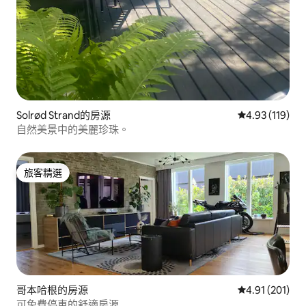
Solrød Strand的房源
從 119 則評價
4.93 (119)
自然美景中的美麗珍珠。
旅客精選
旅客精選
哥本哈根的房源
從 201 則評價
4.91 (201)
可免費停車的舒適房源