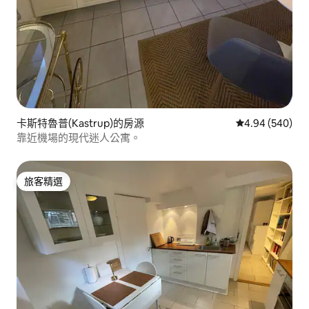
卡斯特魯普(Kastrup)的房源
從 540 則評價
4.94 (540)
靠近機場的現代迷人公寓。
旅客精選
旅客精選