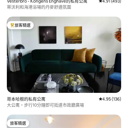
Vesterbro - Kongens Enghave的私有公寓
從 493 則評價
4.91 (493)
蒂沃利和海港浴場的丹麥舒適氛圍
旅客精選
旅客精選榜首
哥本哈根的私有公寓
從 136 則評價
4.95 (136)
大公寓，步行10分鐘即可抵達市政廳廣場
旅客精選
旅客精選