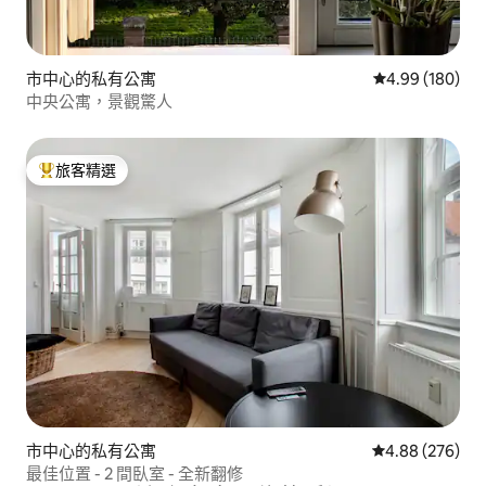
市中心的私有公寓
從 180 則評價
4.99 (180)
中央公寓，景觀驚人
旅客精選
旅客精選榜首
市中心的私有公寓
從 276 則評價
4.88 (276)
最佳位置 - 2 間臥室 - 全新翻修