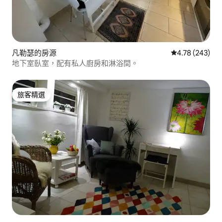
凡勒瑟的房源
從 243 則評價
4.78 (243)
地下室臥室，配有私人廚房和淋浴間。
旅客精選
旅客精選