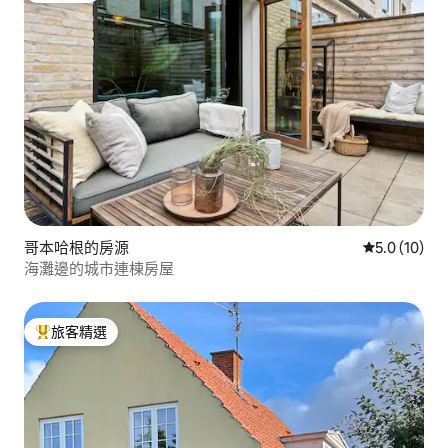
哥本哈根的房源
從 10 則評
5.0 (10)
海灘邊的城市連棟房屋
旅客精選
旅客精選榜首