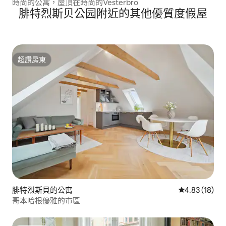
時尚的公寓，屋頂在時尚的Vesterbro
腓特烈斯贝公园附近的其他優質度假屋
超讚房東
超讚房東
腓特烈斯貝的公寓
從 18 則評價
4.83 (18)
哥本哈根優雅的市區