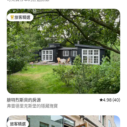
旅客精選
旅客精選榜首
腓特烈斯貝的房源
從 40 則評價
4.98 (40)
弗雷德里克斯堡的隱藏瑰寶
旅客精選
旅客精選