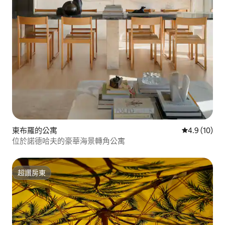
東布羅的公寓
從 10 則評
4.9 (10)
位於諾德哈夫的豪華海景轉角公寓
超讚房東
超讚房東