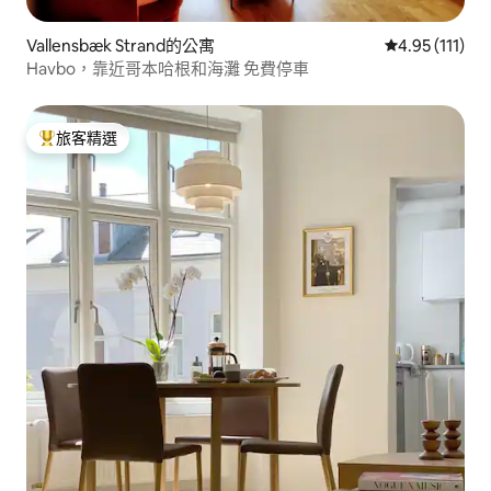
Vallensbæk Strand的公寓
從 111 則評價
4.95 (111)
Havbo，靠近哥本哈根和海灘 免費停車
旅客精選
旅客精選榜首