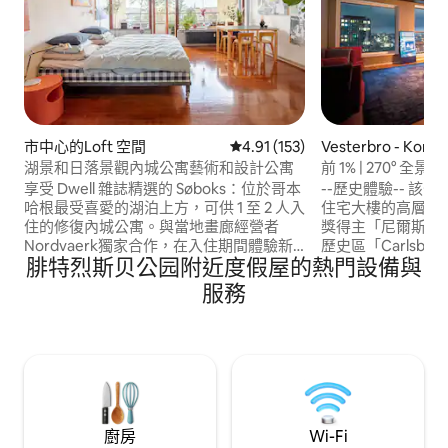
市中心的Loft 空間
從 153 則評價中獲得 4.91 的平
4.91 (153)
Vesterbro - Kong
ve的私有公寓
湖景和日落景觀內城公寓藝術和設計公寓
前 1% | 270° 全
中心房源
享受 Dwell 雜誌精選的 Søboks：位於哥本
--歷史體驗-- 
哈根最受喜愛的湖泊上方，可供 1 至 2 人入
住宅大樓的高層，
住的修復內城公寓。與當地畫廊經營者
獎得主「尼爾斯·
Nordvaerk獨家合作，在入住期間體驗新
歷史區「Carlsber
腓特烈斯贝公园附近度假屋的熱門設備與
興丹麥藝術家。從俯瞰城市的花園露台上
Carlsberg舊釀酒廠
欣賞日出和日落。距離頂級博物館、畫
子也位於這裡。公
服務
廊、迷人的餐廳、精品店和咖啡廳僅幾步
基於尼爾斯·玻爾（ Ni
之遙。在附近的綠地公園野餐。多年來關
以享受獨特的住宿
懷「超讚房東」，可根據需求為哥本哈根
歷史背景。
提供諮詢。Tusind Tak！
廚房
Wi-Fi