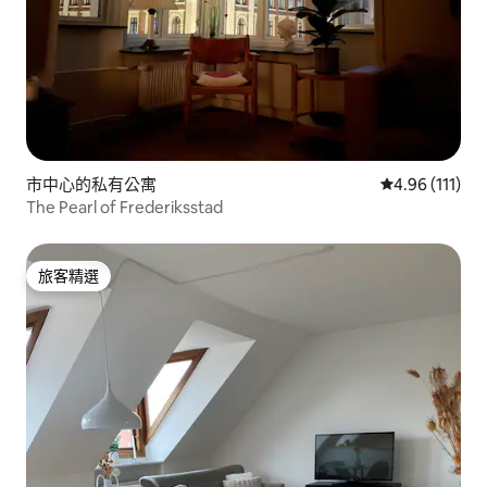
市中心的私有公寓
從 111 則評價
4.96 (111)
The Pearl of Frederiksstad
旅客精選
旅客精選