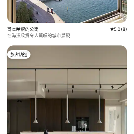
哥本哈根的公寓
從 8 則評價
5.0 (8)
在海濱欣賞令人驚嘆的城市景觀
旅客精選
旅客精選