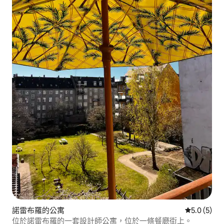
諾雷布羅的公寓
從 5 則評價
5.0 (5)
位於諾雷布羅的一套設計師公寓，位於一條餐廳街上。