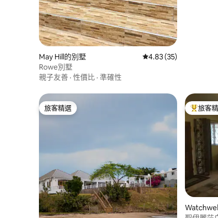
May Hill的別墅
從 35 則評價中獲得 4.
4.83 (35)
Rowe別墅
親子友善
·
性價比
·
準確性
旅客精選
旅客
旅客精選
旅客精選
Watchw
聖伊麗莎