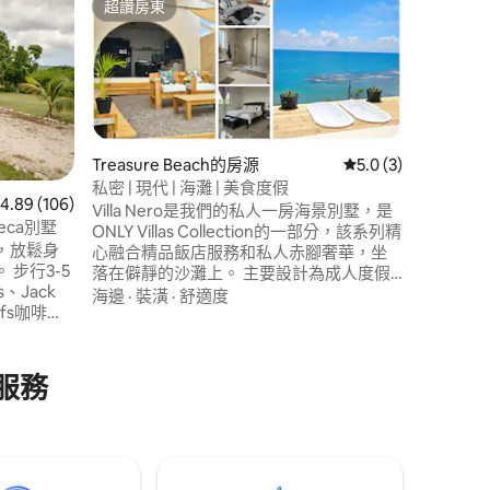
超讚房東
超讚房
超讚房東
超讚房
Cacona
我們精心
距離寶藏海灘（
中心僅幾步之遙。 Ca
板、一個
室都有空
地點
·
性
外私人甲
Treasure Beach的房源
從 3 則評價中獲得 5
5.0 (3)
惠價格。
私密 | 現代 | 海灘 | 美食度假
團體、朋
 分）
 106 則評價中獲得 4.89 的平均評分（滿分 5 分）
4.89 (106)
在颶風貝
Villa Nero是我們的私人一房海景別墅，是
eca別墅
放。
ONLY Villas Collection的一部分，該系列精
，放鬆身
心融合精品飯店服務和私人赤腳奢華，坐
步行3-5
落在僻靜的沙灘上。 主要設計為成人度假
、Jack
勝地，著重於寧靜、高雅、以美食為主的
海邊
·
裝潢
·
舒適度
urfs咖啡等
體驗。 享受廣闊的海景、豪華的加大雙人
私人廚師
床套房、室外生活空間，以及私人廚師和
參觀美麗
別墅女主人服務。 優先考慮18歲以上的房
之旅和
客。年齡較小的兒童必須事先獲得批准。1
與服務
一個佔用這個
間臥室，配有空調
之一。