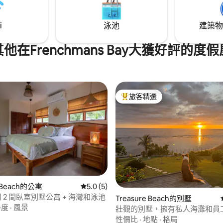
i
泳池
建築物
其他在Frenchmans Bay大獲好評的度假
旅客精選
旅客精選榜首
e Beach的公寓
從 5 則評價中獲得 5.0 的平均評分（滿分 5
5.0 (5)
ll | 2 間臥室別墅公寓 + 海灣和泳池
Treasure Beach的別墅
淨度
·
風景
壯觀的別墅，擁有私人海灘和員
性價比
·
地點
·
格局