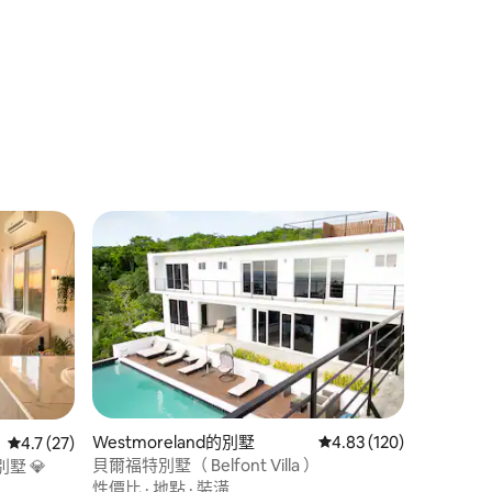
Westmoreland的別墅
從 120 則評價中獲得 4
4.83 (120)
從 27 則評價中獲得 4.7 的平均評分（滿分 5 分）
4.7 (27)
貝爾福特別墅（ Belfont Villa ）
墅 💎
 分）
性價比
·
地點
·
裝潢