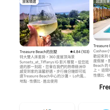
旅客精選
超讚房東
旅客精選
超讚房東
Treasur
Casha
Treasure Beach的別墅
從 103 則評價中獲得 4.
4.84 (103)
歡迎來到 Ca
特大雙人床套房，360 度屋頂海景
度假屋，配
Sunsets_at_Tiffanys IG 影片導覽。從您抵
Beach 的 
達的那一刻起，您會在我們的熱帶綠洲中
上。 這
感受到家的溫馨舒適。步行幾分鐘即可抵
室、室外淋
性價比
·
達Treasure Beach中心的沙灘。 Loft風格
小廚房，可供簡
的房源，擁有驚人的6公尺/20英尺高天花
地點
·
性價比
·
進出使用
過，晚上
板，屋頂露臺可360度欣賞加勒比海和山脈
Fr
尋求隱私
的景色。Sunsets_at_Tiffanys擁有時尚的
獨自旅客
折衷裝飾，讓您感覺自己已經逃離了日常
有幾分鐘
生活的平凡。距離Lloyd 's Pelican Bar僅一
小段船程。