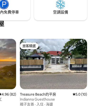
內免費停車
空調設備
屋
旅客精選
旅客精選
 分）
從 82 則評價中獲得 4.96 的平均評分（滿分 5 分）
4.96 (82)
Treasure Beach的平房
從 10 則評價中獲得 
5.0 (10)
工
Indianna Guesthouse
親子友善
·
入住
·
海邊