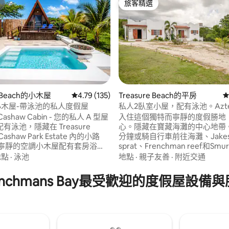
旅客精選
旅客精選
e Beach的小木屋
從 135 則評價中獲得 4.79 的平均評分（滿分 5
4.79 (135)
Treasure Beach的平房
從
w小木屋-帶泳池的私人度假屋
私人2臥室小屋，配有泳池。Azt
84 的平均評分（滿分 5 分）
shaw Cabin - 您的私人 A 型屋
入住這個獨特而寧靜的度假勝地
有泳池，隱藏在 Treasure
心。隱藏在寶藏海灘的中心地帶。 
Cashaw Park Estate 內的小路
分鐘或騎自行車前往海灘、Jakes
間寧靜的空調小木屋配有套房浴
sprat、Frenchman reef和Sm
浴間、1.8 米寬雙人床和舒適的
餐廳。 如有需要，您還可以享用
地點
·
泳池
地點
·
親子友善
·
附近交通
單用餐。 白天在泳池邊度
烹飪的正宗牙買加美食。可安排
在星空下，遠離人群。 非常適合
的YS瀑布、Pelican Bar、黑河
enchmans Bay最受歡迎的度假屋設備
、平靜和悠閒南岸氛圍的情侶或
Appleton Rum。 您將成為第
，距離海灘、餐廳和當地文化只
靠近海灘和餐廳的美麗隱藏寶石
路程。