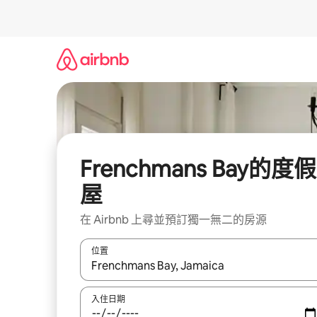
略
過
以
前
往
內
容
Frenchmans Bay的度假
屋
在 Airbnb 上尋並預訂獨一無二的房源
位置
如有搜尋結果，瀏覽內容時請使用上下箭頭，或輕
入住日期