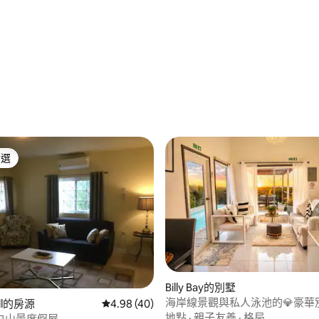
83 的平均評分（滿分 5 分）
精選
榜首
Billy Bay的別墅
海岸線景觀與私人泳池的💎豪華別
ell的房源
從 40 則評價中獲得 4.98 的平均評分（滿分 5
4.98 (40)
地點
·
親子友善
·
格局
白山景度假屋