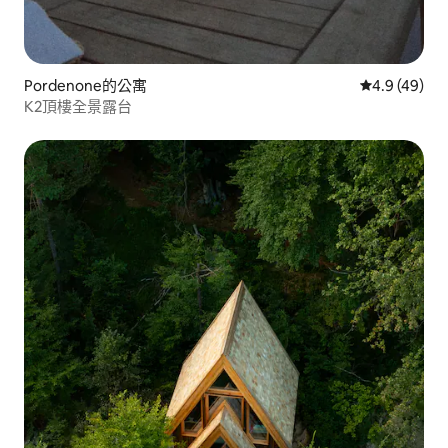
Pordenone的公寓
從 49 則評
4.9 (49)
K2頂樓全景露台