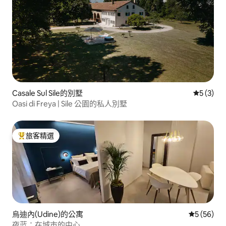
Casale Sul Sile的別墅
從 3 則
5 (3)
Oasi di Freya | Sile 公園的私人別墅
旅客精選
旅客精選榜首
烏迪內(Udine)的公寓
從 56 則
5 (56)
夜蓝：在城市的中心