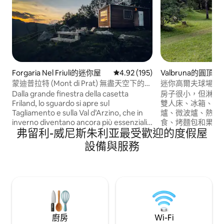
Forgaria Nel Friuli的迷你屋
從 195 則評價中獲得 4.92 的平
4.92 (195)
Valbruna的圓頂屋
蒙迪普拉特 (Mont di Prat) 無盡天空下的小
迷你高爾夫球場中
屋
Dalla grande finestra della casetta
房子很小，但淋浴
Friland, lo sguardo si apre sul
雙人床、冰箱、摩
Tagliamento e sulla Val d’Arzino, che in
爐、微波爐、熱水
inverno diventano ancora più essenziali
食、烤麵包和果醬
弗留利-威尼斯朱利亚最受歡迎的度假屋
e silenziosi, tra albe limpide e tramonti
手台和整體式坐浴桶。地
dai colori freddi e intensi. Nei cieli
Betulle Valbrun
設備與服務
invernali, con un po’ di fortuna, potrai
爾夫球場內。 有路
scorgere il volo dei gufi reali e dei grifoni
您晚到，請告訴我
provenienti dalla vicinissima Riserva
氣。 旅遊稅為每人每
naturale del Lago di Cornino. Qui il
金支付。
silenzio avvolge ogni momento,
invitando a rallentare e ritrovare il
proprio ritmo naturale.
廚房
Wi-Fi