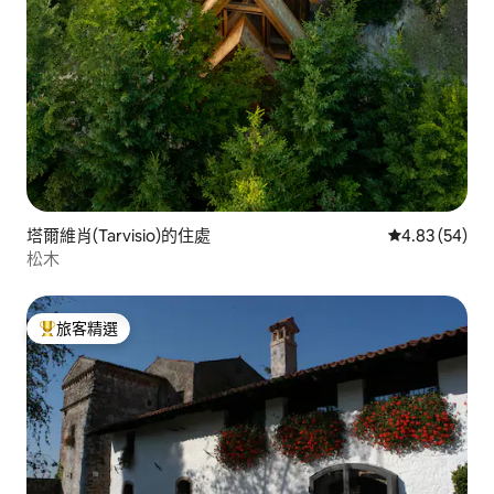
塔爾維肖(Tarvisio)的住處
從 54 則評價
4.83 (54)
松木
旅客精選
旅客精選榜首