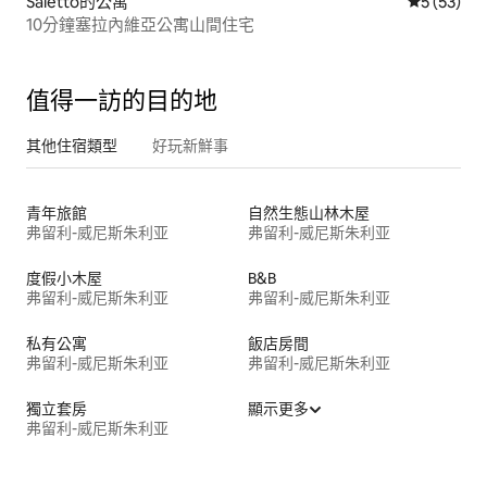
Saletto的公寓
從 53 則
5 (53)
10分鐘塞拉內維亞公寓山間住宅
值得一訪的目的地
其他住宿類型
好玩新鮮事
青年旅館
自然生態山林木屋
弗留利-威尼斯朱利亚
弗留利-威尼斯朱利亚
度假小木屋
B&B
弗留利-威尼斯朱利亚
弗留利-威尼斯朱利亚
私有公寓
飯店房間
弗留利-威尼斯朱利亚
弗留利-威尼斯朱利亚
獨立套房
顯示更多
弗留利-威尼斯朱利亚