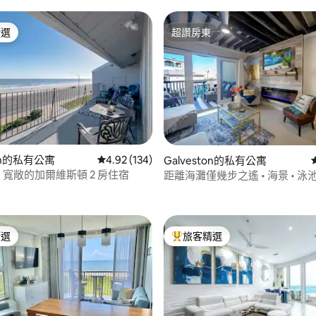
精選
超讚房東
榜首
超讚房東
97 的平均評分（滿分 5 分）
ton的私有公寓
從 134 則評價中獲得 4.92 的平均評分（滿分 5
4.92 (134)
Galveston的私有公寓
• 寬敞的加爾維斯頓 2 房住宿
距離海灘僅幾步之遙 • 海景 • 泳池 Bi
Bungalow
精選
旅客精選
榜首
旅客精選榜首