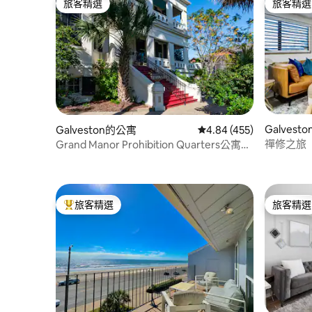
旅客精選
旅客精選
旅客精選
旅客精選
Galvest
Galveston的公寓
從 455 則評價中獲得 4.
4.84 (455)
禪修之旅
Grand Manor Prohibition Quarters公寓套
房
旅客精選
旅客精選
旅客精選榜首
旅客精選