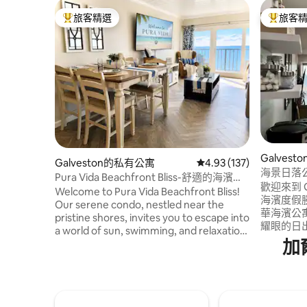
旅客精選
旅客
旅客精選榜首
旅客精選
Galves
Galveston的私有公寓
從 137 則評價中獲得 4
4.93 (137)
海景日落
Pura Vida Beachfront Bliss-舒適的海濱泳
歡迎來到 Ga
池
Welcome to Pura Vida Beachfront Bliss!
海濱度假勝地。 從這間
Our serene condo, nestled near the
華海濱公
pristine shores, invites you to escape into
耀眼的日出。 這間 2 房 2 浴的
a world of sun, swimming, and relaxation.
人入住，給
加
Located in the beautiful heart of
爾維斯頓
Galveston, our home offers a perfect
Babe '
blend of modern comfort and coastal
喝杯晨間
charm. It features a variety of amenities
聲中。 提供沙灘毛巾和椅子—您的沙灘等
designed to enhance your stay. Book
著您。