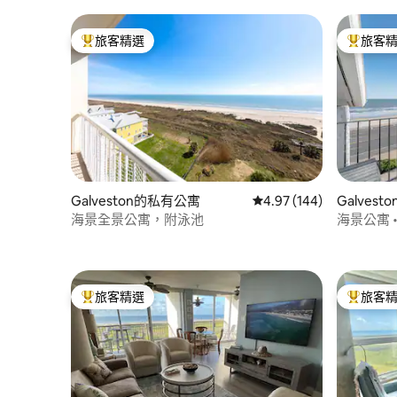
旅客精選
旅客
旅客精選榜首
旅客精選
Galveston的私有公寓
從 144 則評價中獲得 4.
4.97 (144)
Galves
海景全景公寓，附泳池
海景公寓 
旅客精選
旅客
旅客精選榜首
旅客精選