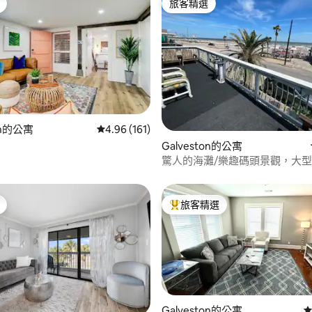
旅客精選
旅客精選
on的公寓
從 161 則評價中獲得 4.96 的平均評分（滿分 5
4.96 (161)
84 的平均評分（滿分 5 分）
Galveston的公寓
驚人的海灘/樂趣碼頭景觀，大型5
旅客精選
旅客精選榜首
Galveston的公寓
從