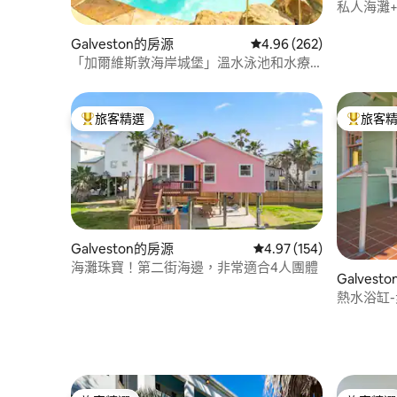
私人海灘
Galveston的房源
從 262 則評價中獲得 4.
4.96 (262)
「加爾維斯敦海岸城堡」溫水泳池和水療
中心！
旅客精選
旅客
旅客精選榜首
旅客精選
Galveston的房源
從 154 則評價中獲得 4.
4.97 (154)
海灘珠寶！第二街海邊，非常適合4人團體
Galvest
熱水浴缸-步