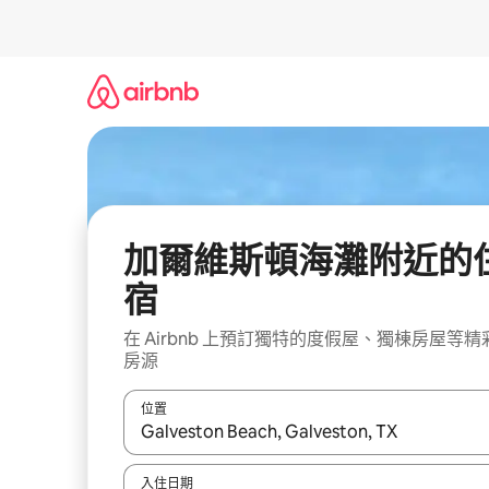
略
過
以
前
往
內
容
加爾維斯頓海灘附近的
宿
在 Airbnb 上預訂獨特的度假屋、獨棟房屋等精
房源
位置
如有搜尋結果，瀏覽內容時請使用上下箭頭，或輕
入住日期