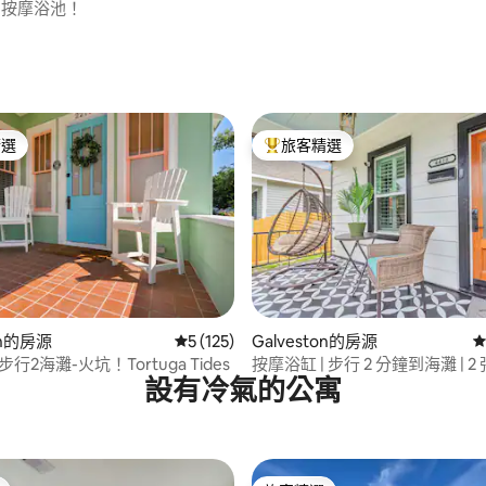
+按摩浴池！
96 的平均評分（滿分 5 分）
精選
旅客精選
榜首
旅客精選榜首
97 的平均評分（滿分 5 分）
on的房源
從 125 則評價中獲得 5 的平均評分（滿分 5
5 (125)
Galveston的房源
從
行2海灘-火坑！Tortuga Tides
按摩浴缸 | 步行 2 分鐘到海灘 | 
設有冷氣的公寓
人床 | 鬆餅吧