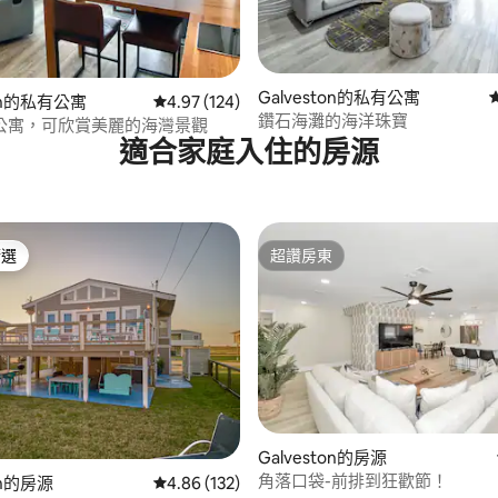
Galveston的私有公寓
95 的平均評分（滿分 5 分）
ton的私有公寓
從 124 則評價中獲得 4.97 的平均評分（滿分 5
4.97 (124)
鑽石海灘的海洋珠寶
公寓，可欣賞美麗的海灣景觀
適合家庭入住的房源
精選
超讚房東
榜首
超讚房東
Galveston的房源
角落口袋-前排到狂歡節！
on的房源
從 132 則評價中獲得 4.86 的平均評分（滿分 5
4.86 (132)