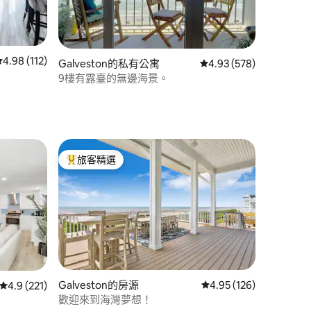
從 112 則評價中獲得 4.98 的平均評分（滿分 5 分）
4.98 (112)
 分）
Galveston的私有公寓
從 578 則評價中獲得 4
4.93 (578)
9樓有露臺的無邊海景。
旅客精選
旅客精選榜首
Galveston的房源
從 126 則評價中獲得 4
4.95 (126)
從 221 則評價中獲得 4.9 的平均評分（滿分 5 分）
4.9 (221)
歡迎來到海灣夢想！
 分）