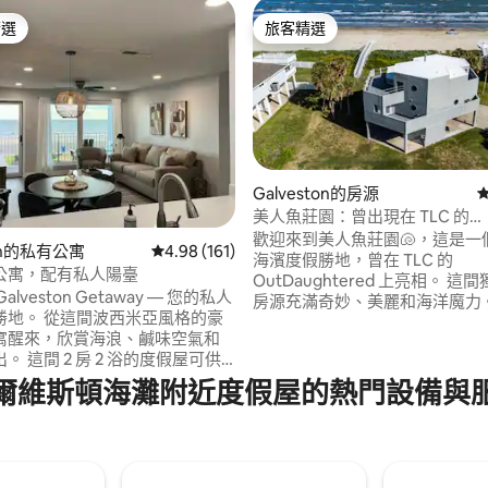
精選
旅客精選
榜首
旅客精選
Galveston的房源
美人魚莊園：曾出現在 TLC 的
OutDaughtered 節目中！
歡迎來到美人魚莊園🐚，這是一
ton的私有公寓
從 161 則評價中獲得 4.98 的平均評分（滿分 5
4.98 (161)
.93 的平均評分（滿分 5 分）
海濱度假勝地，曾在 TLC 的
公寓，配有私人陽臺
OutDaughtered 上亮相。 
lveston Getaway — 您的私人
房源充滿奇妙、美麗和海洋魔力。 無論
波西米亞風格的豪
是來這裡度過浪漫假期、家庭聚
寓醒來，欣賞海浪、鹹味空氣和
人魚婚禮，每個角落都能帶給你
度假屋可供 4
悅。 🌊✨ ✨ 所有活動必須事先獲得批準，
人精品度假村的感覺。 踏入加
並需支付單獨的活動費用。 這樣
爾維斯頓海灘附近度假屋的熱門設備與
最大的海濱陽台之一，可俯瞰
空間的神聖，並為繼續創造魔法
s Beach的海灣、泳池和熱水浴缸。
備。 🧜‍♀️ 預訂海邊住宿，享受
咖啡、晚間雞尾酒，沉浸在海浪