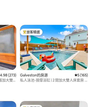
旅客精選
旅客精選榜首
 分）
 273 則評價中獲得 4.98 的平均評分（滿分 5 分）
4.98 (273)
Galveston的房源
從 165 則評價中獲得
5 (165)
2 張加大雙
私人泳池-按摩浴缸 | 2 間加大雙人床套房 |
可攜帶寵物