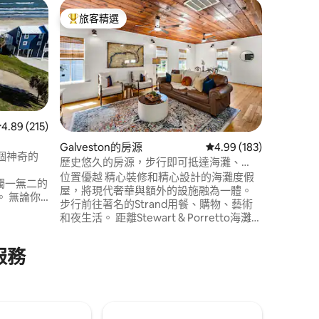
Galves
旅客精選
旅客精
旅客精選榜首
旅客精
星期天的
Sunday'
海灘平房，如
Restorin
新的歷史
海灘和餐廳。 這間平房距離
這個房源
尺，但感
從 215 則評價中獲得 4.89 的平均評分（滿分 5 分）
4.89 (215)
戶外淋浴
Galveston的房源
從 183 則評價中獲得 4
4.99 (183)
個神奇的
歷史悠久的房源，步行即可抵達海灘、
 分）
Strand和遊輪
位置優越 精心裝修和精心設計的海灘度假
這間獨一無二的
屋，將現代奢華與額外的設施融為一體。
你
步行前往著名的Strand用餐、購物、藝術
會或是美
和夜生活。 距離Stewart & Porretto海灘、
驚喜和喜
遊輪和UTMB僅幾步之遙。 開車幾分鐘即
可抵達遊樂碼頭、穆迪花園、
可以保持
服務
Schlitterbahn和海堤。 歷史魅力與舒適相
做好準
結合，配有2張床、2間浴室和一張雙人沙
當下。
發床。 主套房有特大床。 非常適合家庭、
情侶或獨自冒險者。