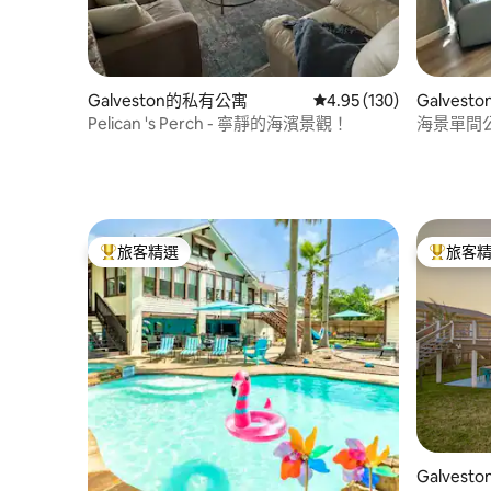
Galveston的私有公寓
從 130 則評價中獲得 4.
4.95 (130)
Galves
Pelican 's Perch - 寧靜的海濱景觀！
海景單間
旅客精選
旅客
旅客精選榜首
旅客精選
Galvest