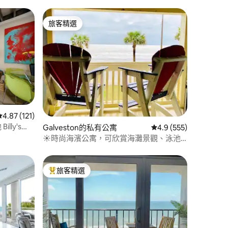
旅客精選
旅客精選
 分）
從 121 則評價中獲得 4.87 的平均評分（滿分 5 分）
4.87 (121)
lly's
Galveston的私有公寓
從 555 則評價中獲得 
4.9 (555)
☀時尚海濱公寓，可欣賞海灘景觀、泳池
和熱水浴缸
旅客精選
旅客精選榜首