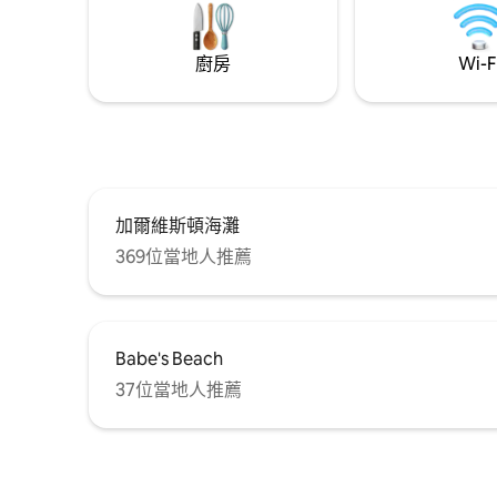
your stay and discover the ultimate
beachfront getaway—where the sun,
sea, and sand come together to create
廚房
Wi-F
memories that will last a lifetime!
加爾維斯頓海灘
369位當地人推薦
Babe's Beach
37位當地人推薦