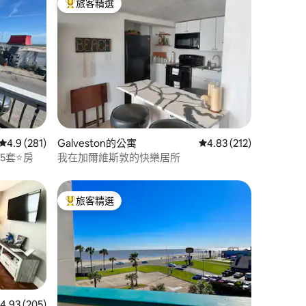
旅客精選
旅客精選榜首
 分）
從 281 則評價中獲得 4.9 的平均評分（滿分 5 分）
4.9 (281)
Galveston的公寓
從 212 則評價中獲得 4
4.83 (212)
套⭐️房
我在加爾維斯敦的快樂居所
旅客精選
旅客精選榜首
 205 則評價中獲得 4.93 的平均評分（滿分 5 分）
4.93 (205)