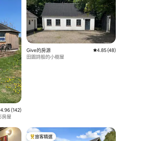
Give的房源
從 48 則評價中獲得 4
4.85 (48)
田園詩般的小樹屋
 分）
 142 則評價中獲得 4.96 的平均評分（滿分 5 分）
4.96 (142)
形房屋
旅客精選
旅客精選榜首