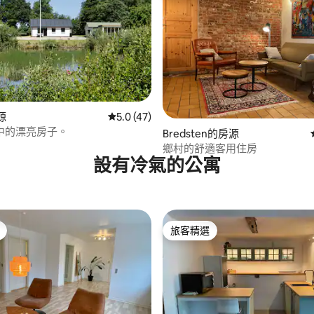
源
從 47 則評價中獲得 5.0 的平均評分（滿分 5
5.0 (47)
中的漂亮房子。
91 的平均評分（滿分 5 分）
Bredsten的房源
鄉村的舒適客用住房
設有冷氣的公寓
旅客精選
旅客精選