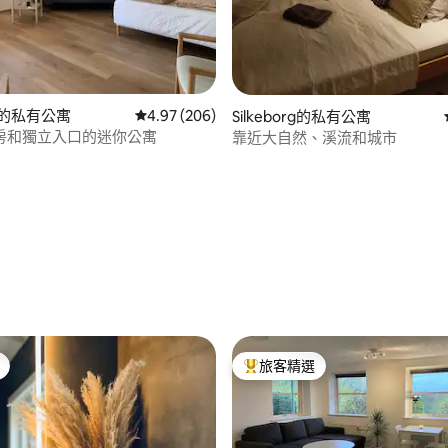
96 的平均評分（滿分 5 分）
org的私有公寓
從 206 則評價中獲得 4.97 的平均評分（滿分 5
4.97 (206)
Silkeborg的私有公寓
房和獨立入口的迷你公寓
靠近大自然、溪流和城市
旅客精選
旅客精選榜首