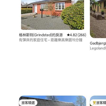
格林斯特(Grindsted)的房源
從 266 則評價中獲得 4.
4.82 (266)
有彈床的家庭住宅 – 距離樂高樂園15分鐘
Gadbje
Legola
屋
旅客精選
旅客
旅客精選
旅客精選