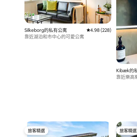
Silkeborg的私有公寓
從 228 則評價中獲得 4.
4.98 (228)
靠近湖泊和市中心的可愛公寓
Kibæk
靠近樂高
寓
旅客精選
旅客精選
旅客精選
旅客精選