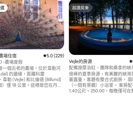
精選
超讚房東
榜首
超讚房東
的農場住宿
從 229 則評價中獲得 5.0 的平均評分（滿分 5
5.0 (229)
Vejle的房源
從
D -農場度假
配備按摩浴缸、團隊和桑拿的峽
rd 是一個古老的農場，位於韋勒河
（額外）
e Ådal) 的邊緣，距離科靈
很棒的夏季房源，有美麗的峽灣景
)、韋勒 (Vejle) 和比倫德 (Billund)
蓋露臺，客廳有整合式廚房， 兩
）僅 18 公里。這裡是您在丹麥
（一間有景觀）小浴室。 客房配
大自然中旅行的最佳起點。該地
1.40公尺。250.00。每晚僅可
道、自行車道和騎馬道。這裡有
期間出租。 戶外按摩浴缸，每天
的選擇，但也有時間在農場停
400.00克朗，僅限整個住宿期間
待在這裡。 這裡優先考慮
蒸汽浴，投幣式機器付費10.-Kr/
，因此房源內沒有電視（父母感
允許攜帶狗： 100kr/狗和每天 
.91 的平均評分（滿分 5 分）
 來體驗證田園詩和寧靜，並與農
WiFi、瓦斯烤架、牀單，免費使
打招呼。