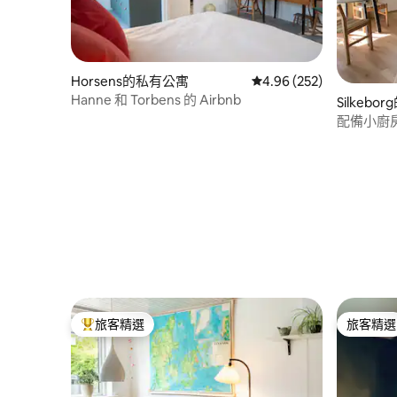
Horsens的私有公寓
從 252 則評價中獲得 4.
4.96 (252)
Hanne 和 Torbens 的 Airbnb
Silkeb
配備小廚
旅客精選
旅客精選
旅客精選榜首
旅客精選