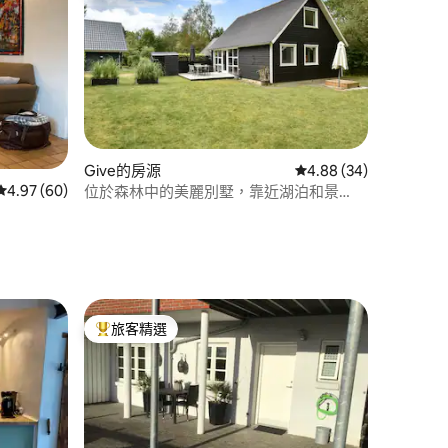
 分）
Give的房源
從 34 則評價中獲得 4
4.88 (34)
從 60 則評價中獲得 4.97 的平均評分（滿分 5 分）
4.97 (60)
位於森林中的美麗別墅，靠近湖泊和景
點。
旅客精選
旅客精選榜首