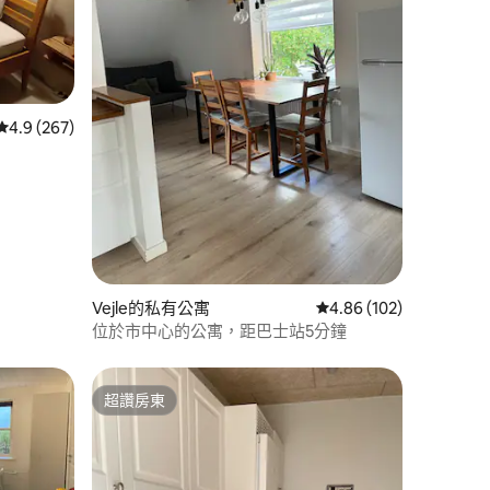
 分）
從 267 則評價中獲得 4.9 的平均評分（滿分 5 分）
4.9 (267)
Vejle的私有公寓
從 102 則評價中獲得 4
4.86 (102)
位於市中心的公寓，距巴士站5分鐘
超讚房東
超讚房東