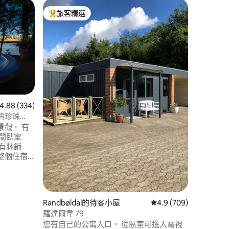
Børkop
旅客精選
旅客
旅客精選榜首
旅客精
全景木屋
在這個獨
瞰韋伊勒
房的客廳
間的馬桶
（雙人床
一樓的樓
空間。 外面有兩個露臺，兩個都有景觀。
 分）
有燃木爐
 334 則評價中獲得 4.88 的平均評分（滿分 5 分）
4.88 (334)
毛巾。
灣珍珠
觀。 有
間臥室
有牀鋪
在整個住宿
租金
。 桑拿和
10分鐘。
-自行車、
Randbøldal的待客小屋
從 709 則評價中獲得 
4.9 (709)
用
羅達爾韋 79
您有自己的公寓入口。 從臥室可進入電視