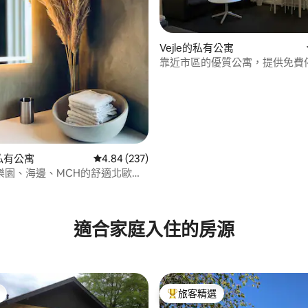
Vejle的私有公寓
靠近市區的優質公寓，提供免費
98 的平均評分（滿分 5 分）
的私有公寓
從 237 則評價中獲得 4.84 的平均評分（滿分 5
4.84 (237)
樂園、海邊、MCH的舒適北歐公
適合家庭入住的房源
旅客精選
旅客精選榜首