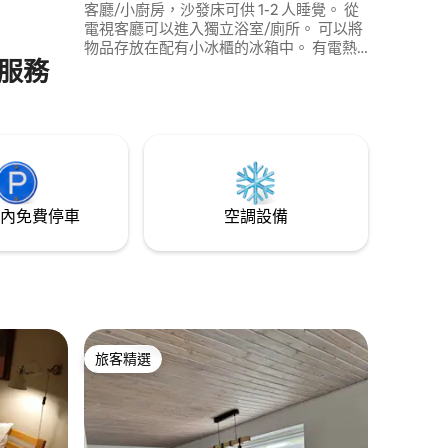
客廳/小廚房，沙發床可供 1-2 人睡覺。 從
電視客廳可以進入獨立浴室/廁所。 可以將
物品存放在配有小冰櫃的冰箱中。 有電熱
服務
水壺，可以煮咖啡和茶。 小廚房有1個可移
動電磁爐、2個小鍋和1個烤箱。 請勿在房
間內炸煎。 可購買冰啤酒/汽水，價格為 1
歐元。 葡萄酒 5 歐元，可用現金或
MobilePay 付款。
內免費停車
空調設備
旅客精選
旅客精選