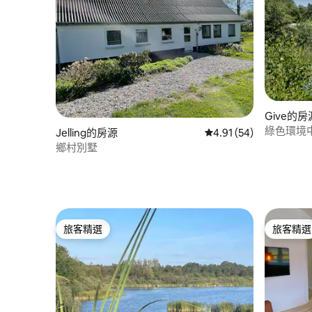
Give的房
綠色環境
Jelling的房源
從 54 則評價中獲得 4.
4.91 (54)
鄉村別墅
旅客精選
旅客精選
旅客精選
旅客精選