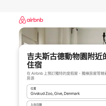
略
過
以
前
往
內
容
吉夫斯古德動物園附近
住宿
在 Airbnb 上預訂獨特的度假屋、獨棟房屋等精
房源
位置
如有搜尋結果，瀏覽內容時請使用上下箭頭，或輕
入住日期