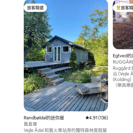
旅客精選
旅客
旅客精選
旅客精選
Egtved
RUGGÅR
Ruggå
谷 (Vejl
(Kolding
（樂高樂園
最美麗的
區有步行
很多遊覽
留。孩子們喜歡
戶外生活
Randbøldal的迷你屋
從 136 則評價中獲得 4
4.91 (136)
謝我們）
舊倉庫
場的動物
Vejle Ådal 和舊火車站旁的獨特森林度假屋