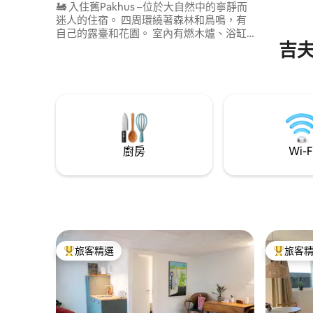
🚂 入住舊Pakhus –位於大自然中的寧靜而
迷人的住宿。 四周環繞著森林和鳥鳴，有
自己的露臺和花園。 室內有燃木爐、浴缸
吉
和設備齊全的廚房。 在Vejle Ådal體驗美麗
的徒步道，或附近的景點，如
LEGOLAND、Lego House、Tomb of
Egtvedigen、Jellingstenene、Vejle Fjord
和Bindeballe Købmandsgård。 非常適合
兩個尋找寧靜、自然和存在的人–距離樂高
樂園(Legoland)僅15分鐘路程。
廚房
Wi-F
旅客精選
旅客
旅客精選榜首
旅客精選