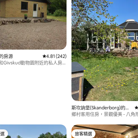
82 的平均評分（滿分 5 分）
rg的房源
從 242 則評價中獲得 4.81 的平均評分（滿分 5
4.81 (242)
nd和Givskud動物園附近的私人房
斯坎訥堡(Skanderborg)的房
從
源
鄉村客用住房，景觀優美 - 八角
精選
旅客精選
榜首
旅客精選