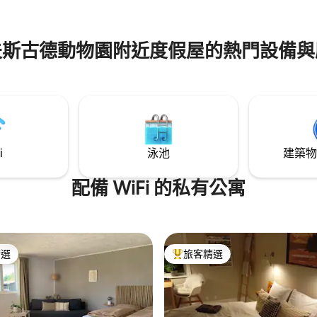
夫斯古德動物園附近度假屋的熱門設備與
i
泳池
建築物
配備 WiFi 的私有公寓
精選
旅客精選
榜首
旅客精選榜首