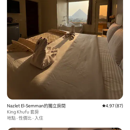
Nazlet El-Semman的獨立房間
從 87 則評價
4.97 (87)
King Khufu 套房
地點
·
性價比
·
入住