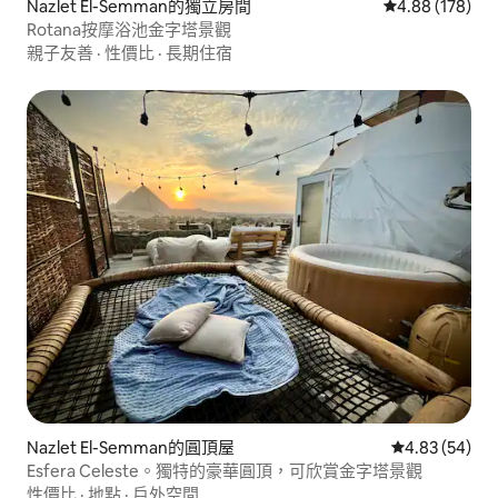
Nazlet El-Semman的獨立房間
從 178 則評價
4.88 (178)
Rotana按摩浴池金字塔景觀
親子友善
·
性價比
·
長期住宿
Nazlet El-Semman的圓頂屋
從 54 則評價
4.83 (54)
Esfera Celeste。獨特的豪華圓頂，可欣賞金字塔景觀
性價比
·
地點
·
戶外空間