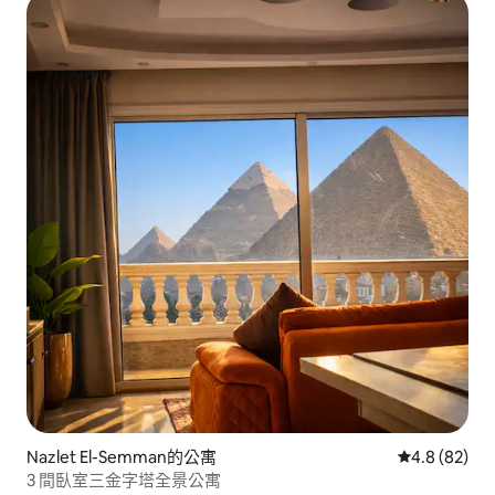
Nazlet El-Semman的公寓
從 82 則評
4.8 (82)
3 間臥室三金字塔全景公寓