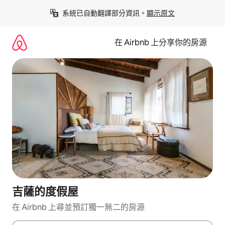
略
系統已自動翻譯部分資訊。
顯示原文
過
以
前
在 Airbnb 上分享你的房源
往
內
容
吉薩的度假屋
在 Airbnb 上尋並預訂獨一無二的房源