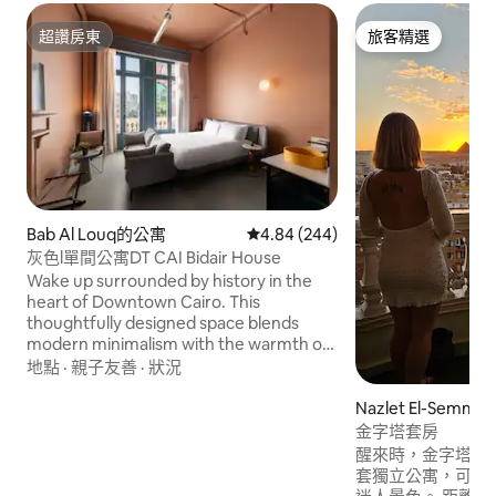
超讚房東
旅客精選
超讚房東
旅客精選
Bab Al Louq的公寓
從 244 則評價中獲得 4.84 的平
4.84 (244)
灰色l單間公寓DT CAI Bidair House
Wake up surrounded by history in the
heart of Downtown Cairo. This
thoughtfully designed space blends
modern minimalism with the warmth of
a vintage Cairo home, giving you the
地點
·
親子友善
·
狀況
perfect mix of comfort, character and
edge. Perfect for solo travelers, couples,
Nazlet El-Sem
creators, or business guests who want
寓
金字塔套房
to feel Cairo’s authentic rhythm,without
醒來時，金字塔就
compromising on style or comfort.
套獨立公寓，可從