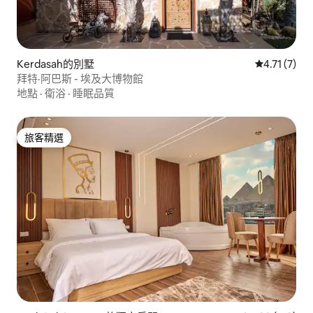
Kerdasah的別墅
從 7 則評價
4.71 (7)
拜特·阿巴斯 - 埃及大博物館
地點
·
衛浴
·
睡眠品質
旅客精選
旅客精選