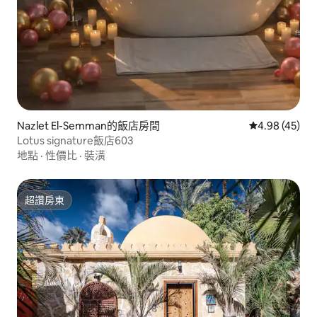
Nazlet El-Semman的飯店房間
從 45 則評價
4.98 (45)
Lotus signature飯店603
地點
·
性價比
·
裝潢
超讚房東
超讚房東