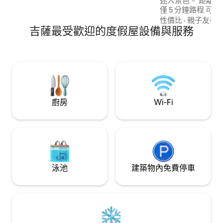
迷人景色。 距離金字塔門 (Pyramids gate)
僅 5 分鐘路程 
景的陽臺 非常適
性價比
·
親子友善
·
吉薩最受歡迎的度假屋設備與服務
日落時拍照 位於
您在靠近金字塔的
驗。 我們也可以安
👉 非常適合情侶
找獨特的住宿體驗
廚房
Wi-Fi
泳池
建築物內免費停車