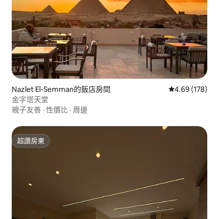
Nazlet El-Semman的飯店房間
從 178 則評價
4.69 (178)
金字塔天堂
親子友善
·
性價比
·
周邊
超讚房東
超讚房東