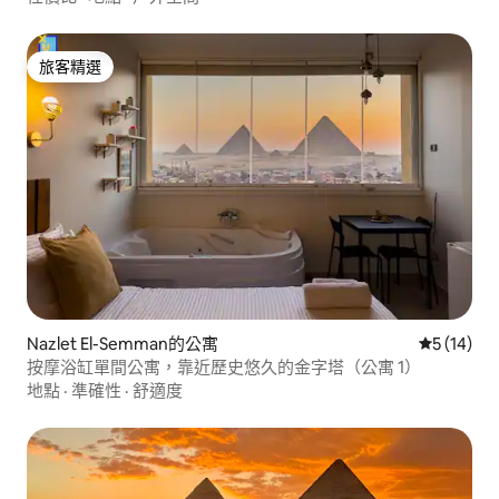
旅客精選
旅客精選
Nazlet El-Semman的公寓
從 14 則
5 (14)
按摩浴缸單間公寓，靠近歷史悠久的金字塔（公寓 1）
地點
·
準確性
·
舒適度