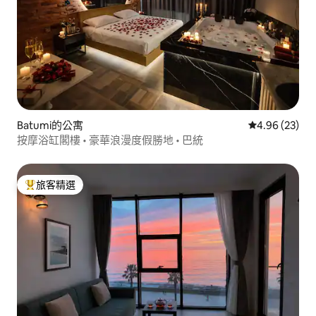
Batumi的公寓
從 23 則評價
4.96 (23)
按摩浴缸閣樓 • 豪華浪漫度假勝地 • 巴統
旅客精選
旅客精選榜首