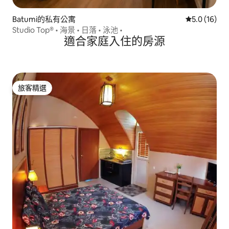
Batumi的私有公寓
從 16 則評
5.0 (16)
Studio Top® • 海景 • 日落 • 泳池 •
適合家庭入住的房源
旅客精選
旅客精選