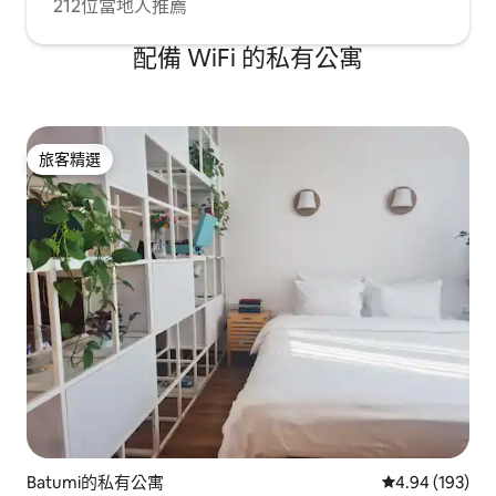
212位當地人推薦
配備 WiFi 的私有公寓
旅客精選
旅客精選
Batumi的私有公寓
從 193 則評價
4.94 (193)