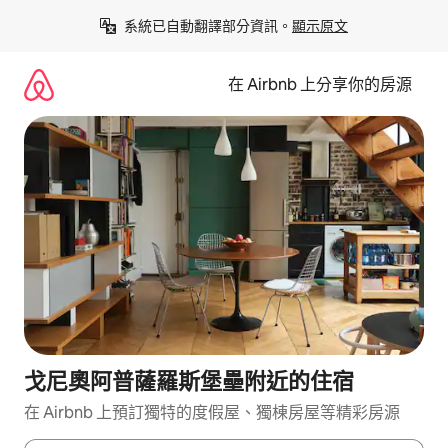
略
系統已自動翻譯部分資訊。
顯示原文
過
以
前
在 Airbnb 上分享你的房源
往
內
容
戈尼奧阿普薩羅斯堡壘附近的住宿
在 Airbnb 上預訂獨特的度假屋、獨棟房屋等精彩房源