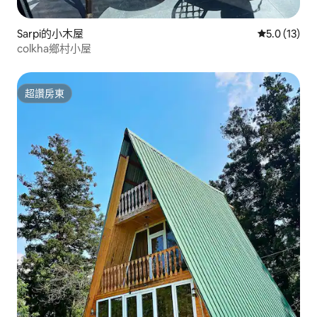
Sarpi的小木屋
從 13 則評
5.0 (13)
colkha鄉村小屋
超讚房東
超讚房東