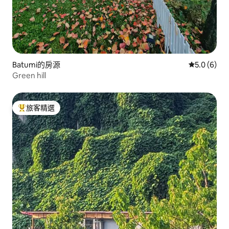
Batumi的房源
從 6 則評價
5.0 (6)
Green hill
旅客精選
旅客精選榜首