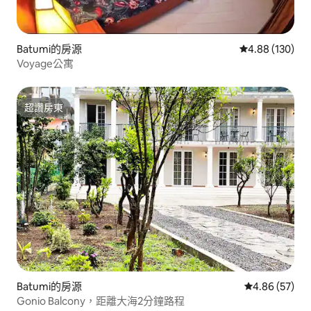
Batumi的房源
從 130 則評價
4.88 (130)
Voyage公寓
超讚房東
超讚房東
Batumi的房源
從 57 則評價
4.86 (57)
Gonio Balcony，距離大海2分鐘路程