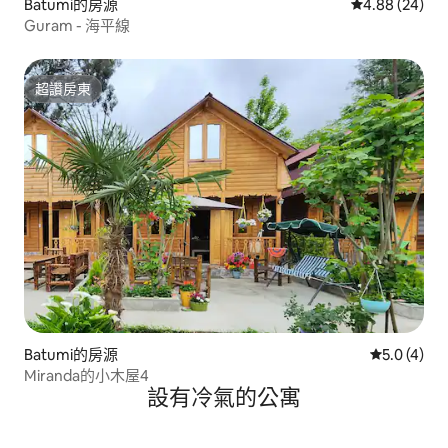
Batumi的房源
從 24 則評價
4.88 (24)
Guram - 海平線
超讚房東
超讚房東
Batumi的房源
從 4 則評價
5.0 (4)
Miranda的小木屋4
設有冷氣的公寓