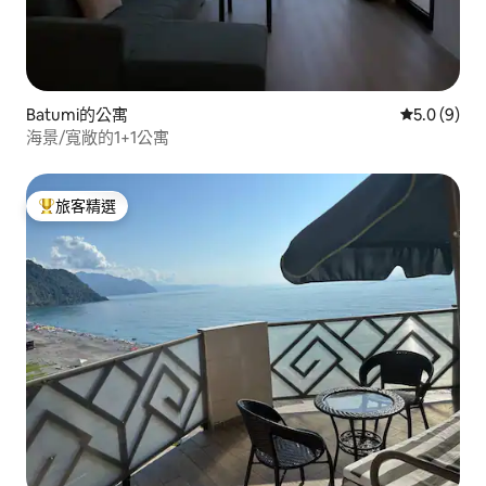
Batumi的公寓
從 9 則評價
5.0 (9)
海景/寬敞的1+1公寓
旅客精選
旅客精選榜首