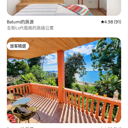
Batumi的房源
從 91 則評價
4.98 (91)
全新Loft風格的高級公寓
旅客精選
旅客精選