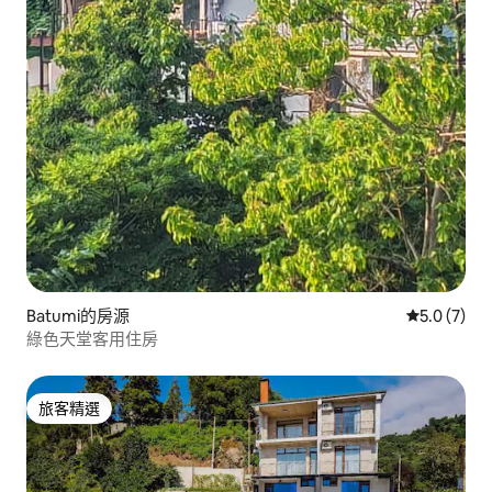
Batumi的房源
從 7 則評價
5.0 (7)
綠色天堂客用住房
旅客精選
旅客精選