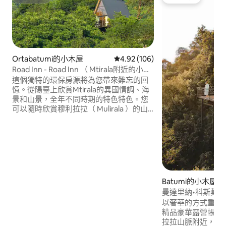
超讚房東
旅客精選
Ortabatumi的小木屋
從 106 則評價中獲得 4.92 的平
4.92 (106)
Road Inn - Road Inn （ Mtirala附近的小木
屋）
這個獨特的環保房源將為您帶來難忘的回
憶。從陽臺上欣賞Mtirala的異國情調、海
景和山景，全年不同時期的特色特色。您
可以隨時欣賞穆利拉拉（ Mulirala ）的山
景和城市景觀。非常靠近房子是一個森林
陣列–馬斯特拉國家保護區（ Mastrala
National Reserve ） ，該地區的罕見特有
物種Ajara Lazeteti植被在該地區很常見。
Batumi的小木屋
曼達里納•科斯莫
以奢華的方式重新與大
精品豪華露營帳篷
拉拉山脈附近，距