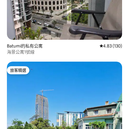
Batumi的私有公寓
從 130 則評價
4.83 (130)
海景公寓1號線
旅客精選
旅客精選