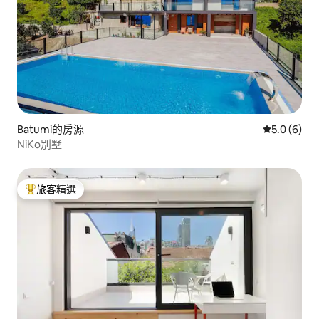
Batumi的房源
從 6 則評價
5.0 (6)
NiKo別墅
旅客精選
旅客精選榜首