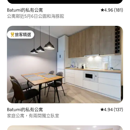
Batumi的私有公寓
從 181 則評價
4.96 (181)
公寓鄰近5月6日公園和海豚館
旅客精選
旅客精選榜首
Batumi的私有公寓
從 137 則評價
4.94 (137)
家庭公寓，有兩間獨立臥室