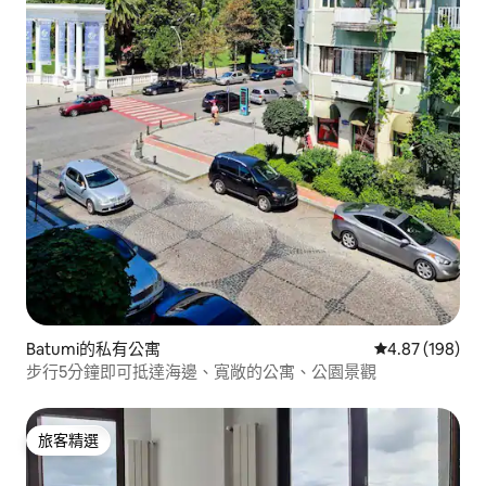
Batumi的私有公寓
從 198 則評價
4.87 (198)
步行5分鐘即可抵達海邊、寬敞的公寓、公園景觀
旅客精選
旅客精選