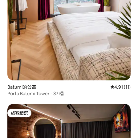
Batumi的公寓
從 11 則評價
4.91 (11)
Porta Batumi Tower - 37 樓
旅客精選
旅客精選