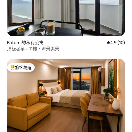
Batumi的私有公寓
從 10 則評
4.9 (10)
頂級奢華，11樓，海景美景
旅客精選
旅客精選榜首