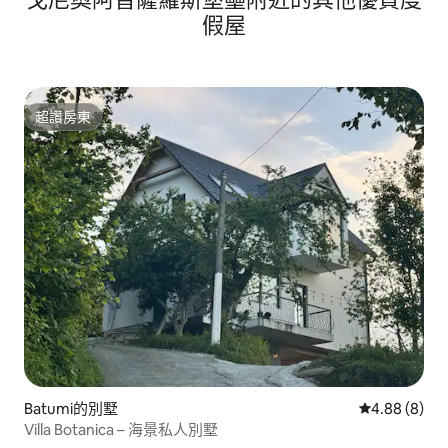
假屋
超讚房東
超讚房東
Batumi的別墅
從 8 則評價中
4.88 (8)
Villa Botanica – 海景私人別墅