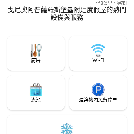
僅8公里。醒來時
戈尼奧阿普薩羅斯堡壘附近度假屋的熱門
雄偉的山脈、波光
的 200 年希臘
設備與服務
王橋。在擺放著舒
鬆身心，呼吸新鮮
梯田和茂密的植被
海景。
廚房
Wi-Fi
泳池
建築物內免費停車