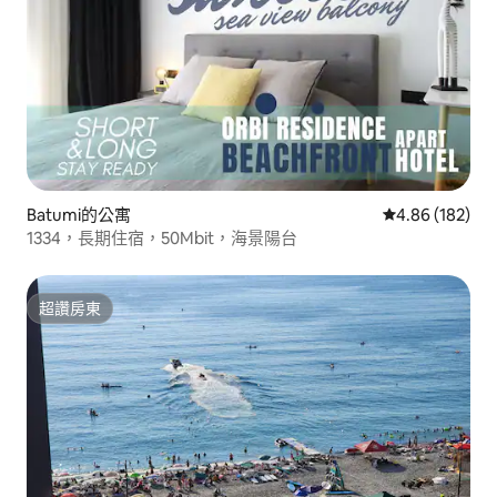
Batumi的公寓
從 182 則評價
4.86 (182)
1334，長期住宿，50Mbit，海景陽台
超讚房東
超讚房東