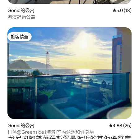
Gonio的公寓
從 18 則評
5.0 (18)
海濱舒適公寓
旅客精選
旅客精選
Gonio的公寓
從 26 則評價
4.88 (26)
日落@Greenside |海景|室內泳池和健身房
戈尼奧阿普薩羅斯堡壘附近的其他優質度