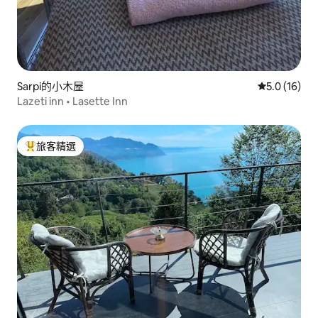
Sarpi的小木屋
從 16 則評
5.0 (16)
Lazeti inn • Lasette Inn
旅客精選
旅客精選榜首