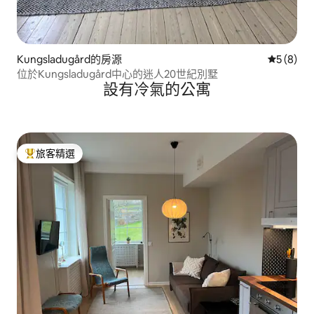
Kungsladugård的房源
從 8 則
5 (8)
位於Kungsladugård中心的迷人20世紀別墅
設有冷氣的公寓
旅客精選
旅客精選榜首