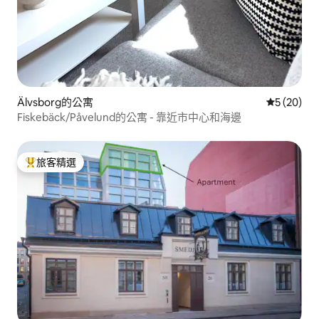
Älvsborg的公寓
從 20 則
5 (20)
Fiskebäck/Påvelund的公寓 - 靠近市中心和海邊
旅客精選
旅客精選榜首