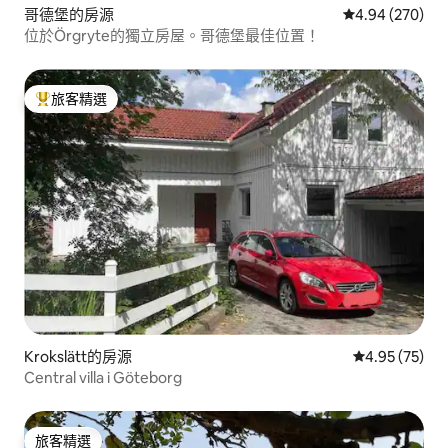
哥德堡的房源
從 270 則評價
4.94 (270)
位於Örgryte的獨立房屋。哥德堡最佳位置！
旅客精選
旅客精選榜首
Krokslätt的房源
從 75 則評價
4.95 (75)
Central villa i Göteborg
旅客精選