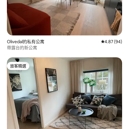
Olivedal的私有公寓
從 94 則評價
4.87 (94)
帶露台的新公寓
旅客精選
旅客精選