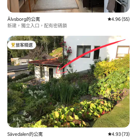
Älvsborg的公寓
從 55 則評價
4.96 (55)
新建，獨立入口，配有密碼鎖
旅客精選
旅客精選榜首
Sävedalen的公寓
從 73 則評價
4.93 (73)