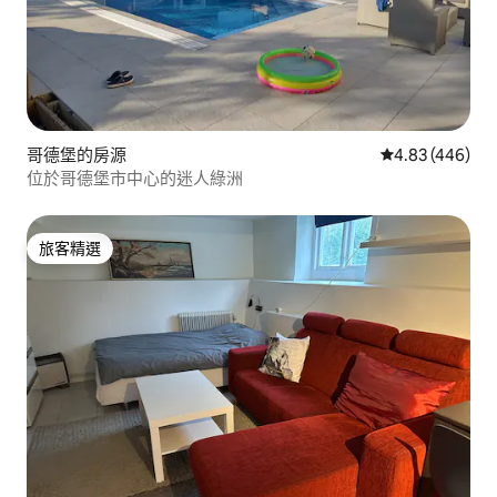
哥德堡的房源
從 446 則評價
4.83 (446)
位於哥德堡市中心的迷人綠洲
旅客精選
旅客精選