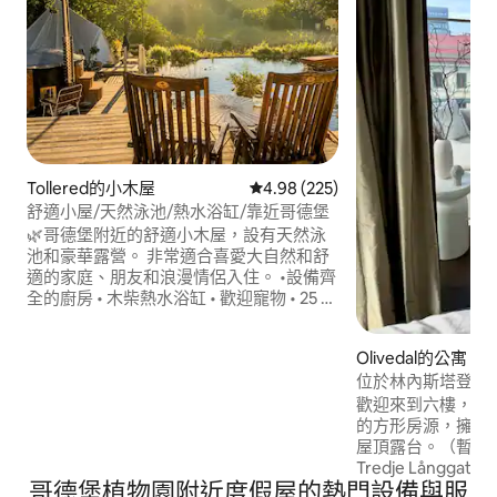
Tollered的小木屋
從 225 則評價中獲得 4.98 的平
4.98 (225)
舒適小屋/天然泳池/熱水浴缸/靠近哥德堡
🌿哥德堡附近的舒適小木屋，設有天然泳
池和豪華露營。 非常適合喜愛大自然和舒
適的家庭、朋友和浪漫情侶入住。 •設備齊
全的廚房 • 木柴熱水浴缸 • 歡迎寵物 • 25 平
方公尺的豪華露營帳篷 • 大花園 • 帶屋頂的
露臺 • 空調+地暖 • WIFI • 瓦斯烤肉架 •
Olivedal的公寓
NETFLIX/HBO • 淋浴間/浴缸 •洗衣機／烘
位於林內斯塔登的
衣機 •床單/毛巾 • 記憶海綿床墊 • 夏季有2
輛自行車 • 2 張日光浴床 壁爐 • 室外太陽能
歡迎來到六樓，熱
熱水淋浴
的方形房源，擁有
屋頂露台。（暫時
Tredje Långg
哥德堡植物園附近度假屋的熱門設備與服
商店、酒吧和餐廳