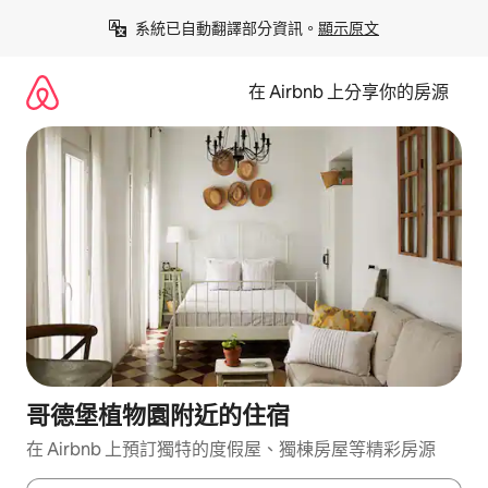
略
系統已自動翻譯部分資訊。
顯示原文
過
以
前
在 Airbnb 上分享你的房源
往
內
容
哥德堡植物園附近的住宿
在 Airbnb 上預訂獨特的度假屋、獨棟房屋等精彩房源