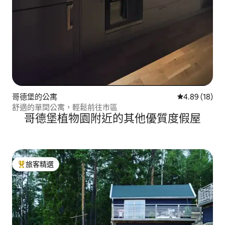
哥德堡的公寓
從 18 則評價
4.89 (18)
舒適的單間公寓，輕鬆前往市區
哥德堡植物園附近的其他優質度假屋
旅客精選
旅客精選榜首