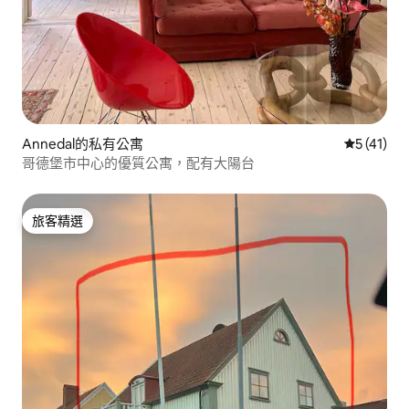
Annedal的私有公寓
從 41 則
5 (41)
哥德堡市中心的優質公寓，配有大陽台
旅客精選
旅客精選