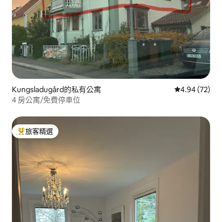
Kungsladugård的私有公寓
從 72 則評價
4.94 (72)
4 房公寓/免費停車位
旅客精選
旅客精選榜首