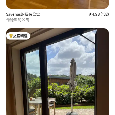
Sävenäs的私有公寓
從 132 則評價
4.98 (132)
哥德堡的公寓
旅客精選
旅客精選榜首