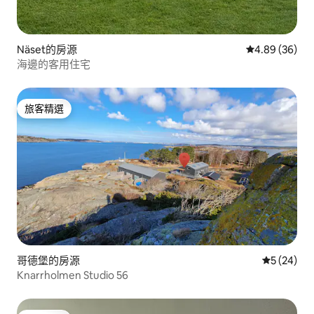
Näset的房源
從 36 則評價
4.89 (36)
海邊的客用住宅
旅客精選
旅客精選
哥德堡的房源
從 24 則
5 (24)
Knarrholmen Studio 56