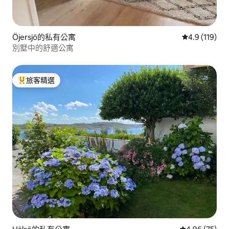
Öjersjö的私有公寓
從 119 則評
4.9 (119)
別墅中的舒適公寓
旅客精選
旅客精選榜首