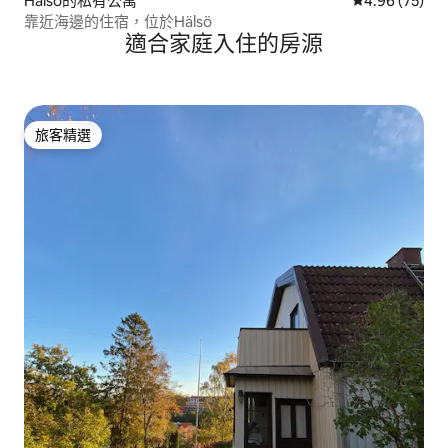
Hälsö的私有公寓
從 75 則評價
4.96 (75)
靠近海邊的住宿，位於Hälsö
適合家庭入住的房源
旅客精選
旅客精選