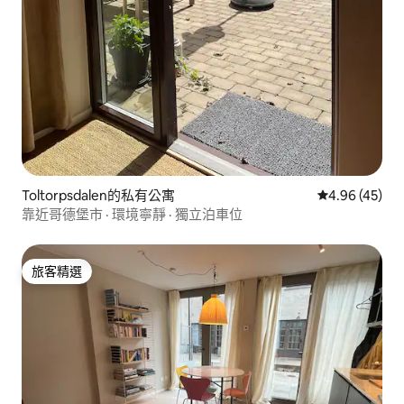
Toltorpsdalen的私有公寓
從 45 則評價
4.96 (45)
靠近哥德堡市 · 環境寧靜 · 獨立泊車位
旅客精選
旅客精選