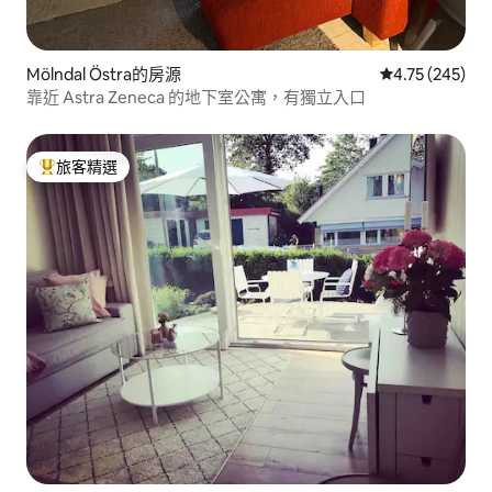
Mölndal Östra的房源
從 245 則評價
4.75 (245)
靠近 Astra Zeneca 的地下室公寓，有獨立入口
旅客精選
旅客精選榜首