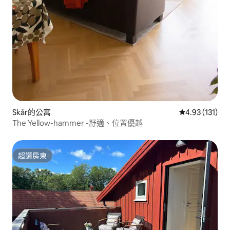
Skår的公寓
從 131 則評價
4.93 (131)
The Yellow-hammer -舒適、位置優越
超讚房東
超讚房東