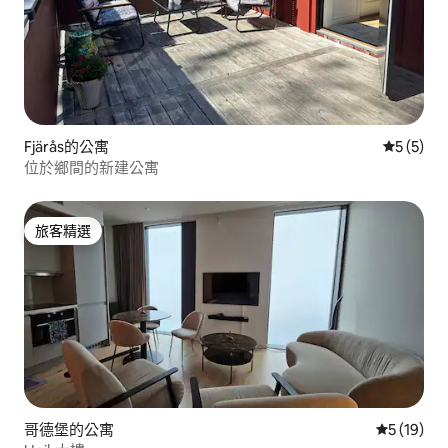
Fjärås的公寓
從 5 則
5 (5)
位於鄉間的新建公寓
旅客精選
旅客精選
哥德堡的公寓
從 19 則
5 (19)