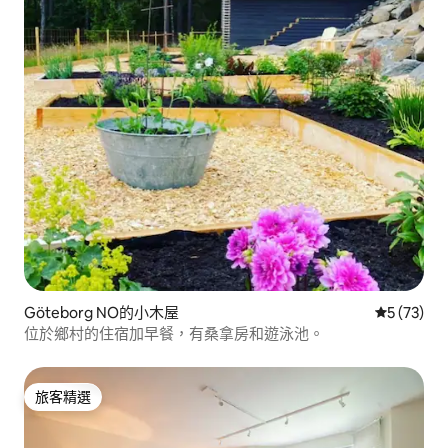
Göteborg NO的小木屋
從 73 則
5 (73)
位於鄉村的住宿加早餐，有桑拿房和遊泳池。
旅客精選
旅客精選