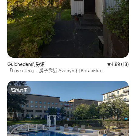
Guldheden的房源
從 18 則評價
4.89 (18)
「Lövkullen」- 房子靠近 Avenyn 和 Botaniska。
超讚房東
超讚房東