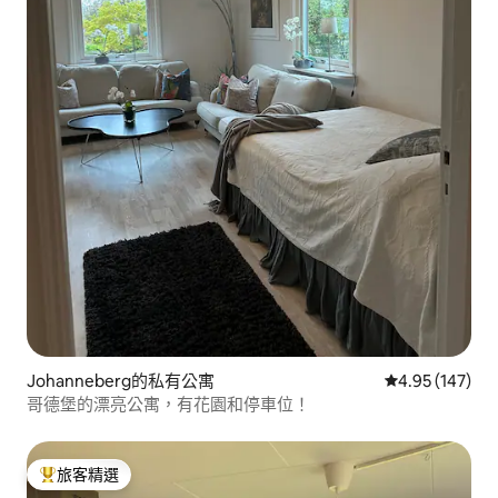
Johanneberg的私有公寓
從 147 則評價
4.95 (147)
哥德堡的漂亮公寓，有花園和停車位！
旅客精選
旅客精選榜首