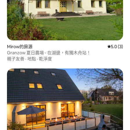
Mirow的房源
從 3 則評價
5.0 (3)
Granzow 夏日農場 - 在湖邊，有獨木舟站！
親子友善
·
地點
·
乾淨度