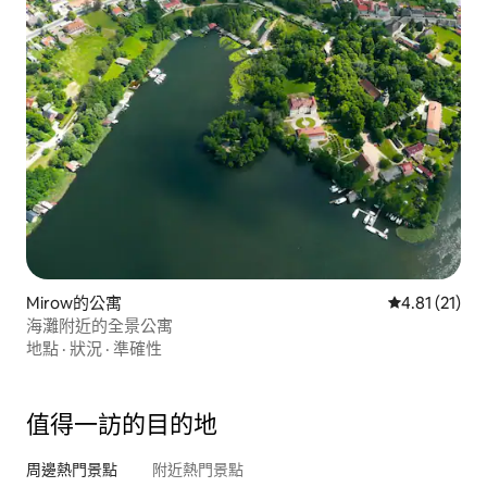
Mirow的公寓
從 21 則評價
4.81 (21)
海灘附近的全景公寓
地點
·
狀況
·
準確性
值得一訪的目的地
周邊熱門景點
附近熱門景點