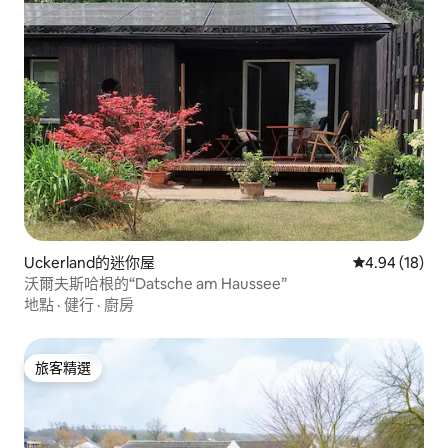
Uckerland的迷你屋
從 18 則評價
4.94 (18)
沃爾夫斯哈根的“Datsche am Haussee”
地點
·
健行
·
廚房
旅客精選
旅客精選