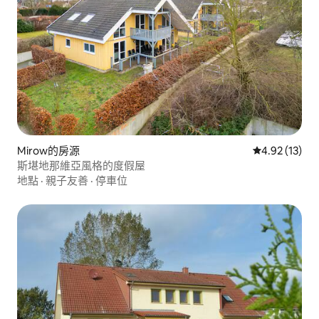
Mirow的房源
從 13 則評價
4.92 (13)
斯堪地那維亞風格的度假屋
地點
·
親子友善
·
停車位