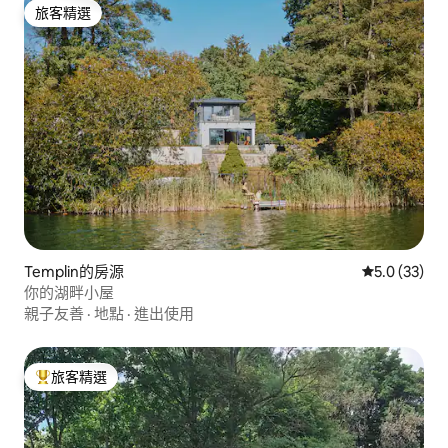
旅客精選
旅客精選
Templin的房源
從 33 則評
5.0 (33)
你的湖畔小屋
親子友善
·
地點
·
進出使用
旅客精選
旅客精選榜首