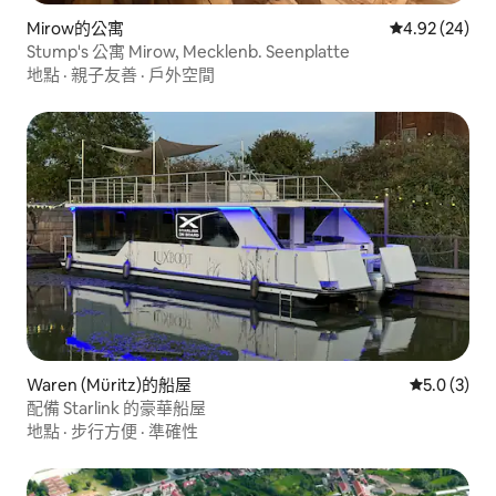
Mirow的公寓
從 24 則評價
4.92 (24)
Stump's 公寓 Mirow, Mecklenb. Seenplatte
地點
·
親子友善
·
戶外空間
Waren (Müritz)的船屋
從 3 則評價
5.0 (3)
配備 Starlink 的豪華船屋
地點
·
步行方便
·
準確性