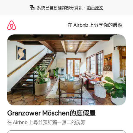
略
系統已自動翻譯部分資訊。
顯示原文
過
以
前
在 Airbnb 上分享你的房源
往
內
容
Granzower Möschen的度假屋
在 Airbnb 上尋並預訂獨一無二的房源