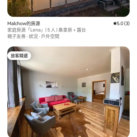
Malchow的房源
從 3 則評價
5.0 (3)
家庭房源「Lena」| 5 人 | 桑拿房 + 露台
親子友善
·
狀況
·
戶外空間
旅客精選
旅客精選