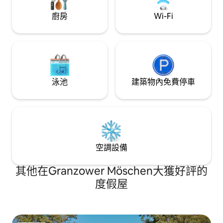
游泳地點就在附近：距離旺利茨湖的免費
游泳地點僅300公尺，步道通往森林中的湖
廚房
Wi-Fi
泊，狗也可以進入水中。 公寓經過精心設
計，最多可供兩位成人入住，不是家庭式
的布置，而是一個適合休息、專注工作或
在大自然中度過悠閒時光的地方。 我們特
別重視永續性：公寓使用氣候友善的暖
氣、現代鍋爐/熱泵技術和太陽能系統，讓
您在整個住宿期間都有良好的感受。
泳池
建築物內免費停車
空調設備
其他在Granzower Möschen大獲好評的
度假屋