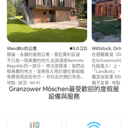
Wandlitz的公寓
從 22 則評價中獲得 5.0 的平
5.0 (22)
Wittstock, Ortstei
ich的待客小屋
靜謐、永續的度假公寓，靠近萬利茲湖
在德蘭塞湖（Drans
「鄉村樂趣」
不只是一個美麗的地方 此房源是Remote
在Schweinrich
Republic的一部分。 想法很簡單：我們出
托艇進入）上，坐
租美麗的地方，並將收入用於讓社會組織
「Landlust」
免費使用這些地方。 你在此的預訂有助於
離游泳區僅 100 
支持我們的Schiffmühle據點，那裡的船屋
屋。 可以租用獨
地點
·
狀況
·
Wi-Fi
親子友善
·
地點
·
步
和奧德河 (Alte Oder) 沿岸的場地會定期免
Granzower Möschen最受歡迎的度假屋
（需要帆船技能）
費開放給社交團體。 2025年，大約250人
訂主屋內的「Seen
設備與服務
聚集在那裡參加兒童和青少年福利組織的
www.airbnb.de/
夏季節日。 您的預訂讓這一切成為可能。
爽的月份，如有要
感謝你的參與。 這套61平方公尺的花園公
房。 請攜帶浴袍
寓提供空間，讓您抵達並放鬆身心。 位於
旺利茲，安靜且靠近大自然，距旺利茲湖
步行約5分鐘，有獨立入口和自己的露台。