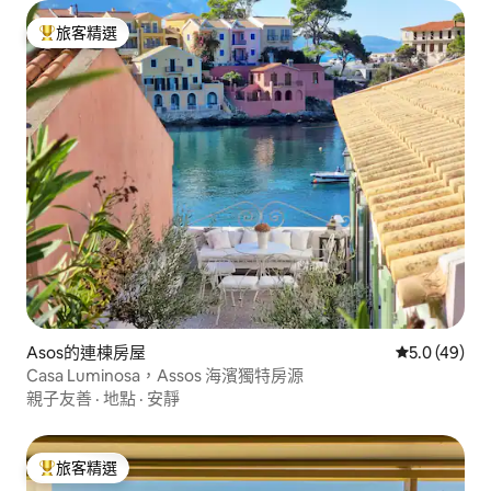
旅客精選
旅客精選榜首
Asos的連棟房屋
從 49 則評
5.0 (49)
Casa Luminosa，Assos 海濱獨特房源
親子友善
·
地點
·
安靜
旅客精選
旅客精選榜首