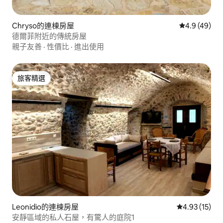
Chryso的連棟房屋
從 49 則評
4.9 (49)
德爾菲附近的傳統房屋
親子友善
·
性價比
·
進出使用
旅客精選
旅客精選
Leonidio的連棟房屋
從 15 則評價
4.93 (15)
安靜區域的私人石屋，有驚人的庭院1