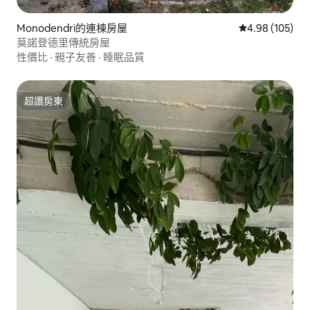
Monodendri的連棟房屋
從 105 則評價
4.98 (105)
莫諾登德里傳統房屋
性價比
·
親子友善
·
睡眠品質
超讚房東
超讚房東