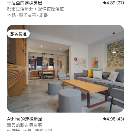
干尼亞的連棟房屋
從 27 則評價
4.89 (27)
都市生活房源，配備按摩浴缸
地點
·
親子友善
·
周邊
旅客精選
旅客精選
Athina的連棟房屋
從 43 則評價
4.98 (43)
雅典的新古典豪宅