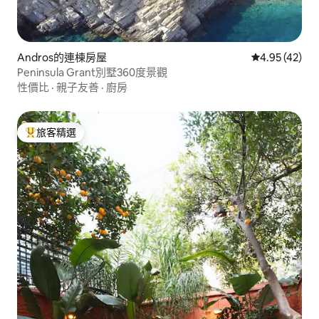
Andros的連棟房屋
從 42 則評價
4.95 (42)
Peninsula Grant別墅360度景觀
性價比
·
親子友善
·
廚房
旅客精選
旅客精選榜首