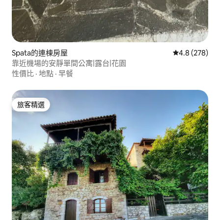
Spata的連棟房屋
從 278 則評
4.8 (278)
靠近機場的安靜單間公寓|露台|花園
性價比
·
地點
·
早餐
旅客精選
旅客精選