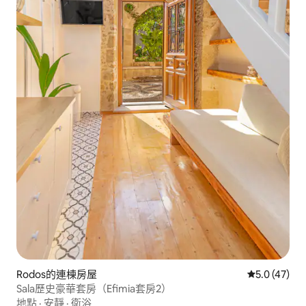
Rodos的連棟房屋
從 47 則評
5.0 (47)
Sala歷史豪華套房（Efimia套房2）
地點
·
安靜
·
衛浴