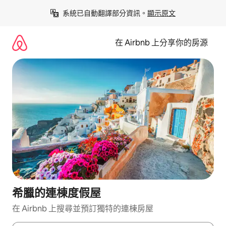
略
系統已自動翻譯部分資訊。
顯示原文
過
以
前
在 Airbnb 上分享你的房源
往
內
容
希臘的連棟度假屋
在 Airbnb 上搜尋並預訂獨特的連棟房屋