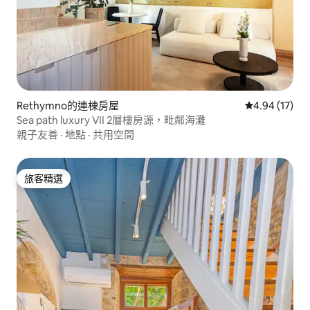
Rethymno的連棟房屋
從 17 則評價
4.94 (17)
Sea path luxury VII 2層樓房源，毗鄰海灘
親子友善
·
地點
·
共用空間
旅客精選
旅客精選