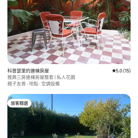
科普瑟里的連棟房屋
從 15 則評
5.0 (15)
雅典三房連棟房屋整套 | 私人花園
親子友善
·
地點
·
空調設備
旅客精選
旅客精選