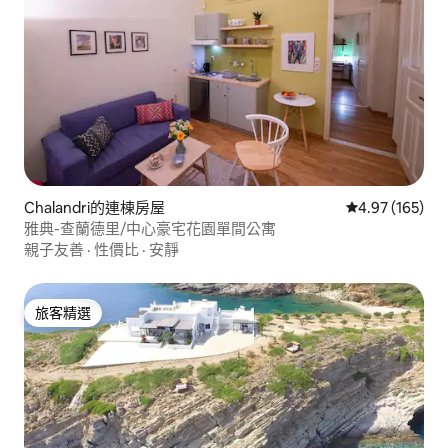
Chalandri的連棟房屋
從 165 則評價
4.97 (165)
雅典-查蘭德里/中心豪宅花園單間公寓
親子友善
·
性價比
·
安靜
旅客精選
旅客精選