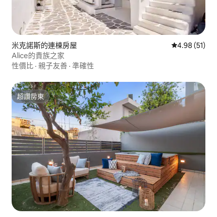
米克諾斯的連棟房屋
從 51 則評價
4.98 (51)
Alice的貴族之家
性價比
·
親子友善
·
準確性
超讚房東
超讚房東