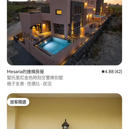
Mesaria的連棟房屋
從 42 則評價
4.88 (42)
聖托里尼金色時刻交響樂別墅
親子友善
·
性價比
·
狀況
旅客精選
旅客精選