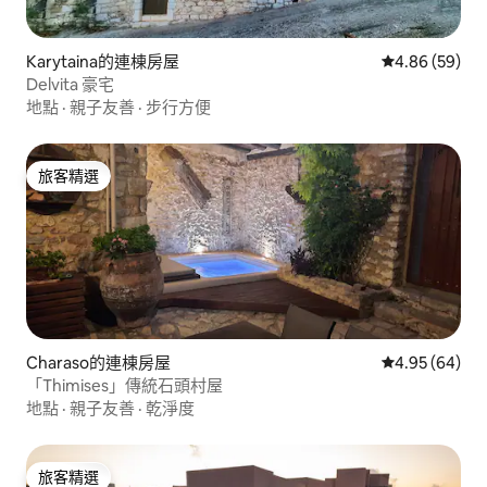
Karytaina的連棟房屋
從 59 則評價
4.86 (59)
Delvita 豪宅
地點
·
親子友善
·
步行方便
旅客精選
旅客精選
Charaso的連棟房屋
從 64 則評價
4.95 (64)
「Thimises」傳統石頭村屋
地點
·
親子友善
·
乾淨度
旅客精選
旅客精選