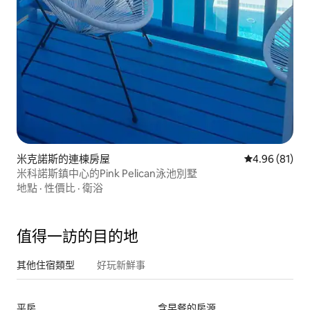
米克諾斯的連棟房屋
從 81 則評價
4.96 (81)
米科諾斯鎮中心的Pink Pelican泳池別墅
地點
·
性價比
·
衛浴
值得一訪的目的地
其他住宿類型
好玩新鮮事
平房
含早餐的房源