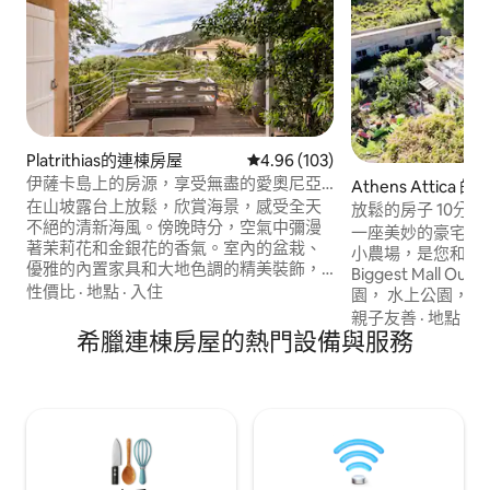
Platrithias的連棟房屋
從 103 則評價中獲得 4.96 的平
4.96 (103)
伊薩卡島上的房源，享受無盡的愛奧尼亞
Athens Attica
海微風
在山坡露台上放鬆，欣賞海景，感受全天
放鬆的房子 10分鐘~
不絕的清新海風。傍晚時分，空氣中彌漫
分鐘~雅典衛城
一座美妙的豪宅 擁有專門用於生態旅遊的
著茉莉花和金銀花的香氣。室內的盆栽、
小農場，是您和家
優雅的內置家具和大地色調的精美裝飾，
Biggest Mall O
營造出寧靜的氛圍。照明和其他細節讓寧
性價比
·
地點
·
入住
園， 水上公園， 
靜感更加完整。 房子有通風的放鬆氛圍，
鐘，使用Netflix
親子友善
·
地點
·
電
結合現代建築與傳統元素。您可以享受高
希臘連棟房屋的熱門設備與服務
院。 光線充足，
品質的材料、高天花板、俏皮的燈光和精
欖樹和葡萄園的美景。 快
美的亞麻布。 藍牙音響可讓您透過電腦享
https://abnb.me
受您最喜愛的音樂。 臥室有套房浴室。 設
Απολαμβάνοντας 
備齊全的廚房，配有洗碗機和濃縮咖啡
щακιο ⁕ ⁕ την εμ
機。 可使用石頭烤肉架。 在寒冷的月份，
cinema με Netflix ®
有一個顆粒爐和電熱毯，讓它給人一種溫
βίλα.
暖的感覺。 您可以根據季節進出我們自家