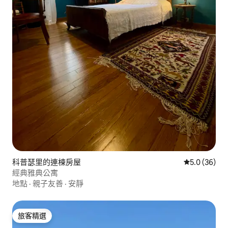
科普瑟里的連棟房屋
從 36 則評
5.0 (36)
經典雅典公寓
地點
·
親子友善
·
安靜
旅客精選
旅客精選