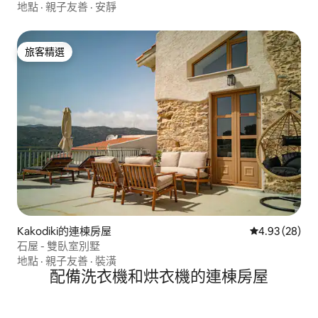
地點
·
親子友善
·
安靜
旅客精選
旅客精選
Kakodiki的連棟房屋
從 28 則評價
4.93 (28)
石屋 - 雙臥室別墅
地點
·
親子友善
·
裝潢
配備洗衣機和烘衣機的連棟房屋