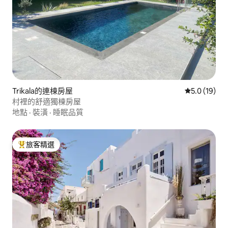
Trikala的連棟房屋
從 19 則評
5.0 (19)
村裡的舒適獨棟房屋
地點
·
裝潢
·
睡眠品質
旅客精選
旅客精選榜首