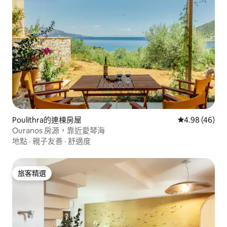
Poulithra的連棟房屋
從 46 則評價
4.98 (46)
Ouranos 房源，靠近愛琴海
地點
·
親子友善
·
舒適度
旅客精選
旅客精選