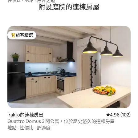
性價比
·
地點
·
待客之道
附設庭院的連棟房屋
旅客精選
旅客精選榜首
Iraklio的連棟房屋
從 102 則評價
4.96 (102)
Quattro Domus 3 間公寓，位於歷史悠久的連棟房屋
地點
·
性價比
·
舒適度