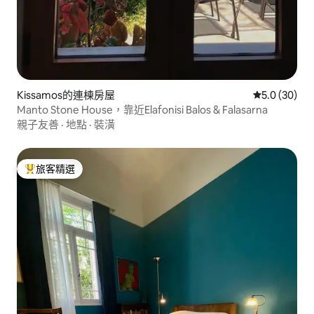
Kissamos的連棟房屋
從 30 則評
5.0 (30)
Manto Stone House，靠近Elafonisi Balos & Falasarna
親子友善
·
地點
·
裝潢
旅客精選
旅客精選榜首