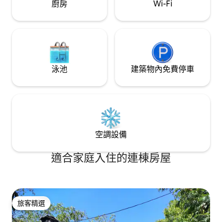
廚房
Wi-Fi
種植菜園。 我隨時可以提供任何所需的協
助。 伊薩基島雖小，但有許多隱藏的寶
藏。我很榮幸能協助您探索它們。 如有需
要，可安排任何與假期相關的服務，如租
賃或預訂。 伊薩基島是一個安靜而親密的
地方，有很多寶藏等待發現。 房子位於Ag
村。Saranta ，北部的傳統定居點，俯瞰阿
泳池
建築物內免費停車
法勒斯灣。開車5分鐘即可抵達附近的海
灘，水域迷人。Stavros村配備所有設備，
距離Frikes漁村1.5公里。 不幸的是，伊薩
基沒有公共交通工具。強烈建議您租車 前
往伊薩基（Ithaki）的路線是經由凱法洛尼
亞（Cephalonia）、帕特拉（Patra）、阿
斯塔科斯（Astakos），夏季也可以從萊夫
空調設備
卡斯（Lefkas）出發。
適合家庭入住的連棟房屋
旅客精選
旅客精選