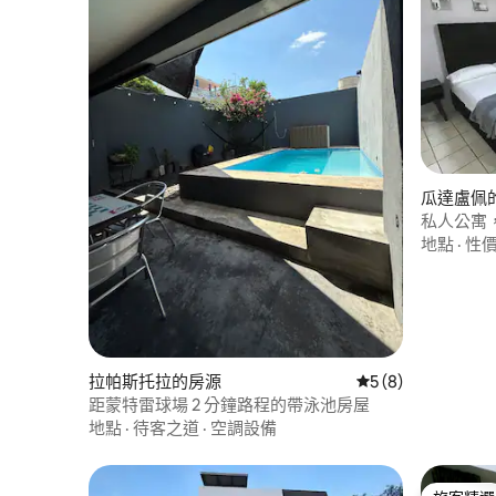
瓜達盧佩
私人公寓，靠
地點
·
性
拉帕斯托拉的房源
從 8 則評價中獲得
5 (8)
距蒙特雷球場 2 分鐘路程的帶泳池房屋
地點
·
待客之道
·
空調設備