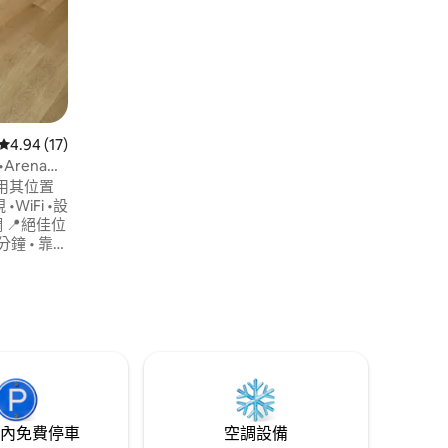
棒的餐廳。 我們提供自助入住和電子鎖，
方便您使用。 這是時尚休息的理想空間，
靠近這座城市的所有最佳景點。立即預
訂！
從 17 則評價中獲得 4.94 的平均評分（滿分 5 分）
4.94 (17)
Arena
用其位置
位
 分鐘 • 靠
ermex • 方
蒙特雷市中心
期或長期住
內免費停車
空調設備