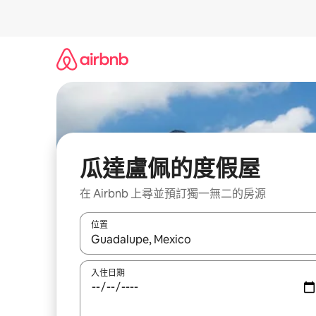
略
過
以
前
往
內
容
瓜達盧佩的度假屋
在 Airbnb 上尋並預訂獨一無二的房源
位置
如有搜尋結果，瀏覽內容時請使用上下箭頭，或輕
入住日期