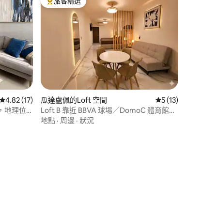
旅客精選
旅客精選榜首
從 17 則評價中獲得 4.82 的平均評分（滿分 5 分）
4.82 (17)
瓜達盧佩的Loft 空間
從 13 則評價中獲得
5 (13)
源，地理位
Loft B 靠近 BBVA 球場／DomoC 體育館／
Fundidora 球場／市中心
地點
·
周邊
·
狀況