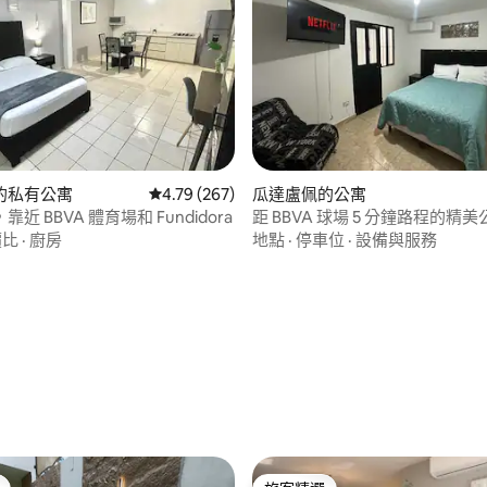
的私有公寓
從 267 則評價中獲得 4.79 的平均評分（滿分 5
4.79 (267)
瓜達盧佩的公寓
近 BBVA 體育場和 Fundidora
距 BBVA 球場 5 分鐘路程的精美公
2
價比
·
廚房
地點
·
停車位
·
設備與服務
 5 的平均評分（滿分 5 分）