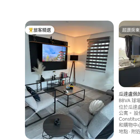
旅客精選
超讚房東
旅客精選榜首
超讚房東
瓜達盧佩
BBVA 球場
附近的公
位於瓜達盧佩
公寓。 設
Constitu
和購物中心
Escobedo機場
地點
·
附
12 分鐘。 