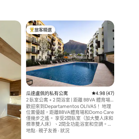
瓜達盧佩
旅客精選
旅客
旅客精選榜首
旅客精
大型泳池
✨ 2026
的位置⭐️
雷球場 (B
通擠塞，享
活力的區域。⭐️ 我們有2
親子友善
索現代、
新萊昂度
常適合參
心。
 分）
瓜達盧佩的私有公寓
從 47 則評價中獲得 4
4.98 (47)
2 臥室公寓 + 2 間浴室 | 距離 BBVA 體育場 3
分鐘
歡迎來到Departamentos OLIVAS！ 地理
位置優越，距離BBVA體育場和Domo Care
僅幾步之遙。 享受2間臥室（加大雙人床和
標準雙人床）、2間全功能浴室和空調。我
們距離Parque Fundidora僅15-20分鐘，非
地點
·
親子友善
·
狀況
常靠近Parque La Pastora、購物中心和很