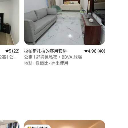
 分）
從 22 則評價中獲得 5 的平均評分（滿分 5 分）
5 (22)
拉帕斯托拉的客用套房
從 40 則評價中獲得 4
4.98 (40)
寓 | 公寓
公寓 1 舒適且私密，BBVA 球場
地點
·
性價比
·
進出使用