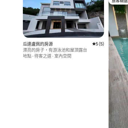
旅客精選
旅客精選
瓜達盧佩的房源
從 5 則評價中獲得
5 (5)
漂亮的房子，有游泳池和屋頂露台
地點
·
待客之道
·
室內空間