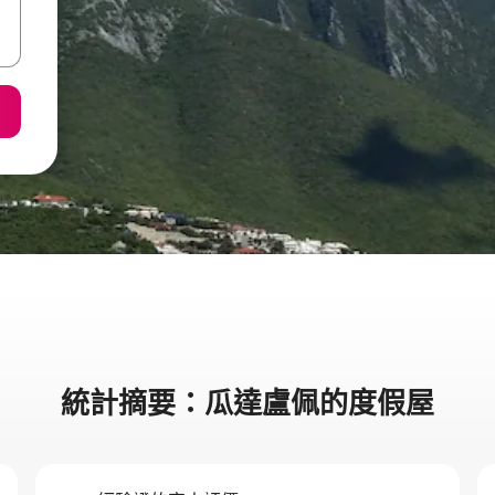
統計摘要：瓜達盧佩的度假屋