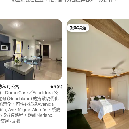
旅客精選
旅客精選
的私有公寓
從 6 則評價中獲得 5 的平均評分（滿分 5
5 (6)
／Domo Care／Fundidora 公園
寓
 (Guadalupe) 的寬敞現代化
備齊全，可快速抵達Avenida
ción, Ave. Miguel Alemán、餐廳
15分鐘路程，距離Mariano
30分鐘路程 - BBVA 體育場
近交通
·
周邊
- 距離 Fundidora 公園 10 分鐘路