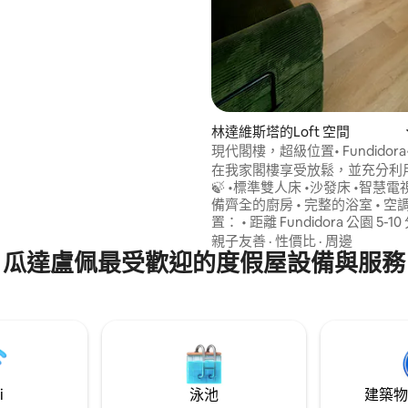
奧納醫院 7 分鐘。 -蒙特雷市中心
99 的平均評分（滿分 5 分）
 -大都會醫院15分鐘。 -馬里亞諾
機場20分鐘。 - 瓜達盧佩世博會
uadalupe）15分鐘。
林達維斯塔的Loft 空間
現代閣樓，超級位置• Fundidora•
MTY
在我家閣樓享受放鬆，並充分利
🍃 •標準雙人床 •沙發床 •智慧電視 •WiFi •設
備齊全的廚房 • 完整的浴室 • 空調 📍絕佳
置： • 距離 Fundidora 公園 5-10
近Arena Monterrey • 靠近 Cint
親子友善
·
性價比
·
周邊
瓜達盧佩最受歡迎的度假屋設備與服務
便前往 BBVA 球場 • 快速前往
• 附近有餐廳、超市和商店 非常適合： ✅
音樂會和活動 ✅ 商務差旅 ✅ 短
宿 ✅ 世界盃足球賽
i
泳池
建築物