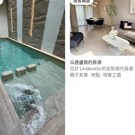
旅客精選
旅客精選
 5 的平均評分（滿分 5 分）
瓜達盧佩的房源
位於 Lindavista 的全新現代房
置優越
親子友善
·
地點
·
待客之道