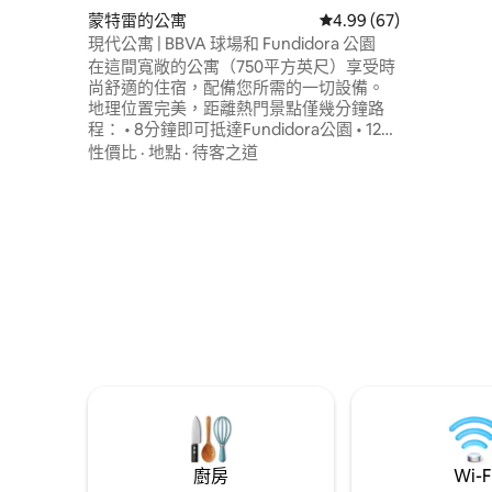
程。 -東
蒙特雷的公寓
從 67 則評價中獲得 4.
4.99 (67)
20分鐘。
現代公寓 | BBVA 球場和 Fundidora 公園
埃斯科貝多
在這間寬敞的公寓（750平方英尺）享受時
（Expo G
尚舒適的住宿，配備您所需的一切設備。
地理位置完美，距離熱門景點僅幾分鐘路
程： • 8分鐘即可抵達Fundidora公園 • 12
分鐘即可抵達 BBVA 體育場 • 8 分鐘即可抵
性價比
·
地點
·
待客之道
達蒙特雷競技場 • 距離GNP Forum 10分鐘
你會喜歡的設備與服務： • 洗衣機／烘衣機
• 2 台智慧電視 • 高速 WiFi (150 Mbps) 周圍
有很多餐廳和商店，附近有超市（距離
Soriana 5分鐘，距離HEB 8分鐘）。 獨立
停車位供您停車。
廚房
Wi-F