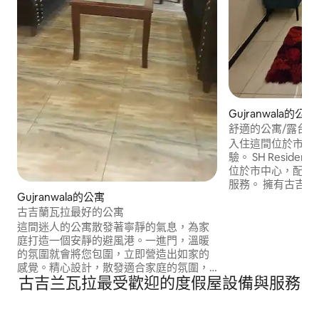
Gujranwala的公寓
舒適的公寓/露台
入住這間位於市中
驗。 SH Residence是全新的大樓/公寓，
位於市中心，配備
服務。 擁有古吉
Gujranwala的公寓
的區域 提供幾乎
食。 地理位置優越
古吉蘭瓦拉最好的公寓
車程。 SH RESIDENCE & APARTMENT是
這間迷人的公寓散發著寧靜的氣息，為家
度假/商務/短期停留的理
庭打造一個安靜的避風港。一進門，溫暖
意接待已婚夫婦/同
的氛圍就會將您包圍，立即營造出如家的
感覺。精心設計，散發適合家庭的氛圍，
古吉兰瓦拉最受歡迎的度假屋設備與服務
是共度時光和留下長久回憶的理想度假勝
地。 在這個寧靜的住宿地點與全家人一起
放鬆。 額外服務： 如有需要，可安排參