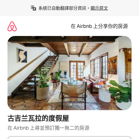
略
系統已自動翻譯部分資訊。
顯示原文
過
以
前
在 Airbnb 上分享你的房源
往
內
容
古吉兰瓦拉的度假屋
在 Airbnb 上尋並預訂獨一無二的房源