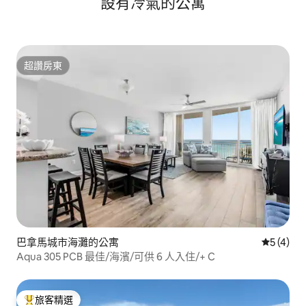
設有冷氣的公寓
程
超讚房東
超讚房東
巴拿馬城市海灘的公寓
從 4 則
5 (4)
Aqua 305 PCB 最佳/海濱/可供 6 人入住/+ C
旅客精選
旅客精選榜首