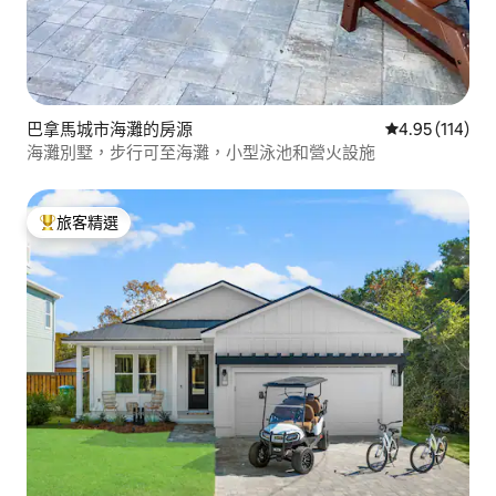
巴拿馬城市海灘的房源
從 114 則評價
4.95 (114)
海灘別墅，步行可至海灘，小型泳池和營火設施
旅客精選
旅客精選榜首