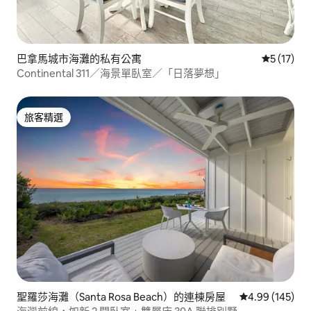
巴拿馬城市海灘的私有公寓
從 17 則
5 (17)
Continental 311／海景單臥室／「日落夢想」
旅客精選
旅客精選
聖羅莎海灘（Santa Rosa Beach）的連棟房屋
從 145 則評價
4.99 (145)