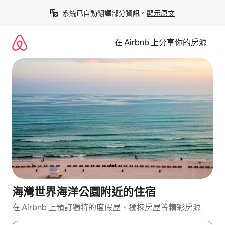
略
系統已自動翻譯部分資訊。
顯示原文
過
以
前
在 Airbnb 上分享你的房源
往
內
容
海灣世界海洋公園附近的住宿
在 Airbnb 上預訂獨特的度假屋、獨棟房屋等精彩房源