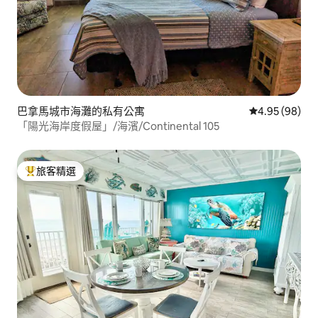
巴拿馬城市海灘的私有公寓
從 98 則評價
4.95 (98)
「陽光海岸度假屋」/海濱/Continental 105
旅客精選
旅客精選榜首