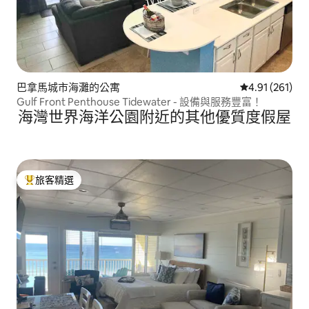
巴拿馬城市海灘的公寓
從 261 則評價
4.91 (261)
Gulf Front Penthouse Tidewater - 設備與服務豐富！
海灣世界海洋公園附近的其他優質度假屋
旅客精選
旅客精選榜首