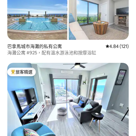
巴拿馬城市海灘的私有公寓
從 121 則評價
4.84 (121)
海灘公寓 #925，配有溫水游泳池和按摩浴缸
旅客精選
旅客精選榜首