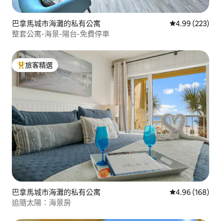
巴拿馬城市海灘的私有公寓
從 223 則評價
4.99 (223)
整套公寓-海景-陽台-免費停車
旅客精選
旅客精選榜首
巴拿馬城市海灘的私有公寓
從 168 則評價
4.96 (168)
追隨太陽：海景房