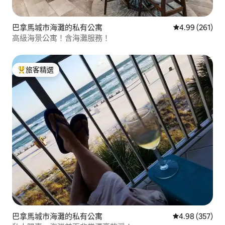
巴拿馬城市海灘的私有公寓
從 261 則評價
4.99 (261)
高級海景公寓！含海灘服務！
旅客精選
旅客精選榜首
巴拿馬城市海灘的私有公寓
從 357 則評價
4.98 (357)