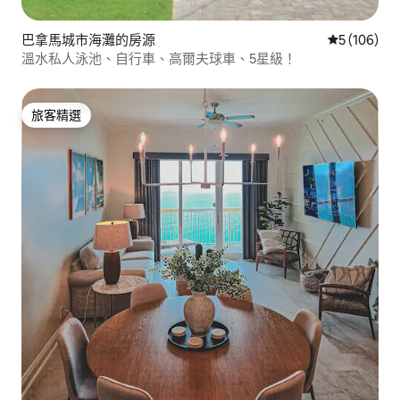
巴拿馬城市海灘的房源
從 106 則
5 (106)
溫水私人泳池、自行車、高爾夫球車、5星級！
旅客精選
旅客精選