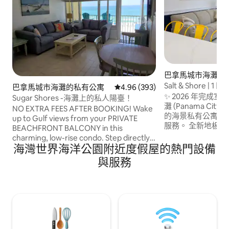
巴拿馬城市海灘的
Salt & Shore | 1
巴拿馬城市海灘的私有公寓
從 393 則評價中獲得 4.96 的平
4.96 (393)
區
✨ 2026 年完成
Sugar Shores -海灘上的私人陽臺！
灘 (Panama City Be
NO EXTRA FEES AFTER BOOKING! Wake
的海景私有公寓。 10月前提供免費沙灘椅
up to Gulf views from your PRIVATE
服務。 全新地板、配備中島座位的新廚
BEACHFRONT BALCONY in this
房、新翻修的主浴
charming, low-rise condo. Step directly
格裝潢。 相片展示了目前的格局、更新後
海灣世界海洋公園附近度假屋的熱門設備
onto sugar-white sand and emerald
的裝潢和美麗的海
waters just outside your door. Enjoy a
與服務
間現已準備就緒，
year-round, seasonally heated pool with
相片，展示其他升級項目。 
an easy walk to Pier Park for dining,
達餐廳。距離 Pier
shopping, attractions, and nightlife.
近 Topgolf。
Looking for different dates or layout? I
own 5 condos in this building. Click my
host profile, then scroll down to view all
of my listings.🌴