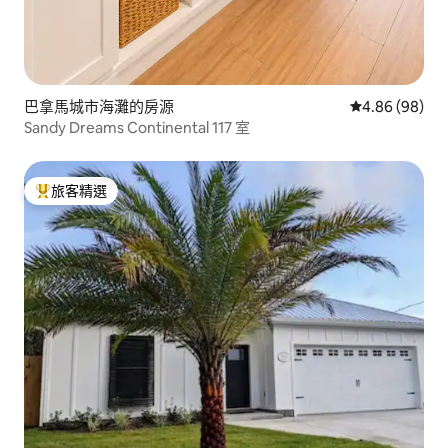
巴拿馬城市海灘的房源
從 98 則評價
4.86 (98)
Sandy Dreams Continental 117 室
旅客精選
旅客精選榜首