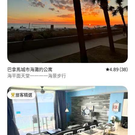
巴拿馬城市海灘的公寓
從 38 則評價
4.89 (38)
海平面天堂一一一一海景步行
旅客精選
旅客精選榜首