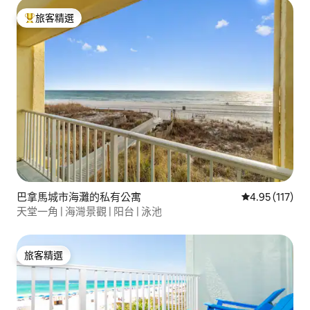
旅客精選
旅客精選榜首
巴拿馬城市海灘的私有公寓
從 117 則評價
4.95 (117)
天堂一角 | 海灣景觀 | 阳台 | 泳池
旅客精選
旅客精選