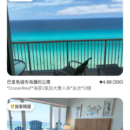
巴拿馬城市海灘的公寓
從 200 則評價
4.88 (200)
*OceanReef*海景2張加大雙人床*泳池*12樓
旅客精選
旅客精選榜首