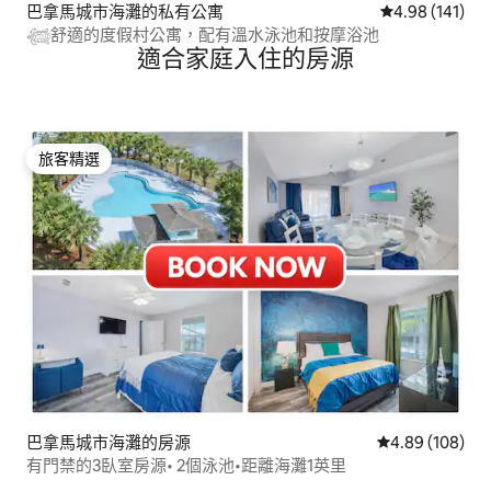
巴拿馬城市海灘的私有公寓
從 141 則評價
4.98 (141)
𓆉舒適的度假村公寓，配有溫水泳池和按摩浴池
適合家庭入住的房源
旅客精選
旅客精選
巴拿馬城市海灘的房源
從 108 則評價
4.89 (108)
有門禁的3臥室房源• 2個泳池•距離海灘1英里