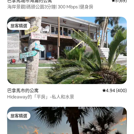
巴拿馬城市海灘的公寓
從 69 則
5 (69)
海岸景觀|碼頭公園3分鐘| 300 Mbps |健身房
旅客精選
旅客精選
巴拿馬市的公寓
從 400 則評價
4.94 (400)
Hideaway的「平房」-私人和水景
旅客精選
旅客精選