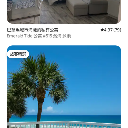
巴拿馬城市海灘的私有公寓
從 79 則評價
4.97 (79)
Emerald Tide 公寓 #515 濱海 泳池
旅客精選
旅客精選