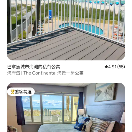
巴拿馬城市海灘的私有公寓
從 55 則評價
4.91 (55)
海岸灣 | The Continental 海景一房公寓
旅客精選
旅客精選榜首