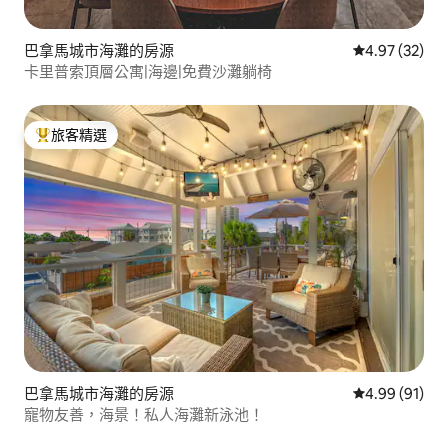
巴拿馬城市海灘的房源
從 32 則評價
4.97 (32)
卡里普索頂層公寓|海邊|免費沙灘躺椅
旅客精選
旅客精選榜首
巴拿馬城市海灘的房源
從 91 則評價
4.99 (91)
寵物友善，海景！私人海灘新泳池！