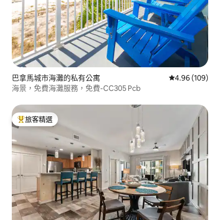
巴拿馬城市海灘的私有公寓
從 109 則評價
4.96 (109)
海景，免費海灘服務，免費-CC305 Pcb
旅客精選
旅客精選榜首