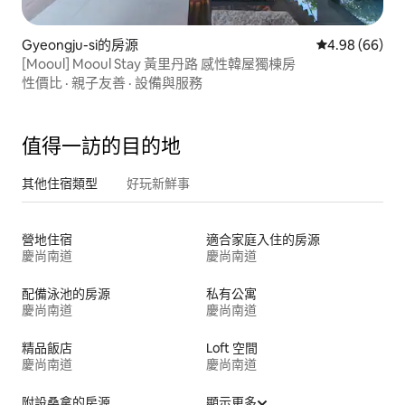
Gyeongju-si的房源
從 66 則評價
4.98 (66)
[Mooul] Mooul Stay 黃里丹路 感性韓屋獨棟房
性價比
·
親子友善
·
設備與服務
值得一訪的目的地
其他住宿類型
好玩新鮮事
營地住宿
適合家庭入住的房源
慶尚南道
慶尚南道
配備泳池的房源
私有公寓
慶尚南道
慶尚南道
精品飯店
Loft 空間
慶尚南道
慶尚南道
附設桑拿的房源
顯示更多