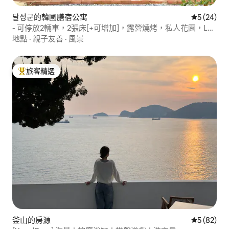
달성군的韓國膳宿公寓
從 24 則
5 (24)
- 可停放2輛車，2張床[+可增加]，露營燒烤，私人花園，LP
酒吧，按摩浴缸，遊戲機
地點
·
親子友善
·
風景
旅客精選
旅客精選榜首
釜山的房源
從 82 則
5 (82)