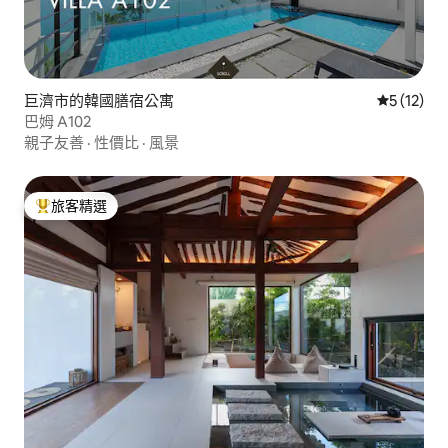
巨濟市的韓國膳宿公寓
從 12 則
5 (12)
巴姆 A102
親子友善
·
性價比
·
風景
旅客精選
旅客精選榜首