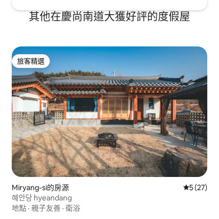
其他在慶尚南道大獲好評的度假屋
旅客精選
旅客精選
Miryang-si的房源
從 27 則
5 (27)
혜안당 hyeandang
地點
·
親子友善
·
衛浴