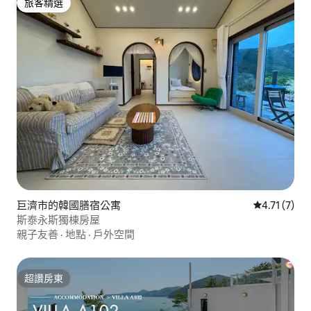
旅客精選
旅客精選
巨濟市的韓國膳宿公寓
從 7 則評價
4.71 (7)
斯泰永斯獨棟房屋
親子友善
·
地點
·
戶外空間
超讚房東
超讚房東