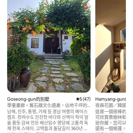
Goseong-gun的別墅
從 47 則評價中獲得 5 的平
5 (47)
Hamyang-gun
寓
學童畫廊。舊石牆文化遺產，佔地千坪的
夜森花園／韓國團
大型韓屋獨棟。現代且乾淨的室內空間。
感性住宿
남해, 진주, 통영, 거제 등 경남 여행의 베이스
這是一個很棒的住
캠프. 한려수도 잔잔한 바다와 산맥이 학이 알
可欣賞栗樹林和山
을 품듯 감싸 안은 배산임수 명당에 고품격 독
迷你屋，您可以在
채 한옥 스테이. 고택들과 돌담길이 360년 세
還有一個帳篷，您