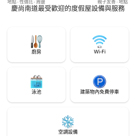
월을 간직한 이 마을은, 여름이면 능소화가 흐
樂趣。 此空間僅供一
地點
·
性價比
·
周邊
親子友善
·
地點
·
舒
드러지는 고요한 공간입니다. 덕망 높은 국회
慶尚南道最受歡迎的度假屋設備與服務
個休息的地方，您
의원 두 분이 거주하셨던 품격 있는 천 평 규모
樂、看書和看電影。
의 정원 품은 한옥 저택에서 대숲 피톤치드로
竣工的新木造房屋
깊게 숨 들여 마시고 사그락거리는 댓바람 소
築中的小型單間公寓。 院子裡有
리 들으며 명상을 즐겨보세요. 전통 한옥 특유
和帳篷，您可以在
의 시원한 그늘, 깊숙한 햇살이 지친 당신을 안
早上會將簡單的早餐
아줍니다. 대청에서 바람과 하늘과 무수한 별
10 分鐘即可抵達 San
을 마주하는 특별한 시간 여행자가 되어보세
個很適合在漫步千
廚房
Wi-Fi
요. 하이엔드 스마트 인프라(엘지 스탠바이미,
的公園。 距離 Skyl
넷플릭스, 초고속 Wi-Fi)와 프리미엄 가전(엘
單軌電車 如果你登上大峰山
지 세탁·건조기, 다이슨 헤어드라이기)을 완비
（Daebongsan 
했습니다. 고성 상족암 캠핑장에 카라반 추가
常美。 這條高空
시 6만원 추가. (별도 문의)
令人興奮。 智异山就在附近，所以有很多
觀光和活動可做。 🌰 夜間採收體驗 🌰 從9
月中旬到10月中旬
泳池
建築物內免費停車
可以體驗夜間採收
空調設備