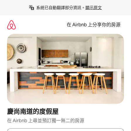
略
系統已自動翻譯部分資訊。
顯示原文
過
以
前
在 Airbnb 上分享你的房源
往
內
容
慶尚南道的度假屋
在 Airbnb 上尋並預訂獨一無二的房源