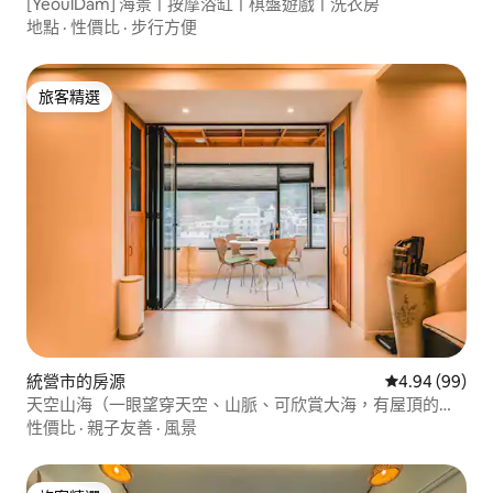
[YeoulDam] 海景ㅣ按摩浴缸ㅣ棋盤遊戲ㅣ洗衣房
地點
·
性價比
·
步行方便
旅客精選
旅客精選
統營市的房源
從 99 則評價
4.94 (99)
天空山海（一眼望穿天空、山脈、可欣賞大海，有屋頂的房
源）
性價比
·
親子友善
·
風景