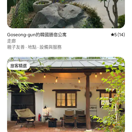
Goseong-gun的韓國膳宿公寓
從 14 則
5 (14)
走廊
親子友善
·
地點
·
設備與服務
旅客精選
旅客精選