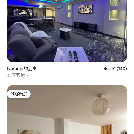
Naranjo的公寓
從 140 則評價
4.91 (140)
翡翠套房。
旅客精選
旅客精選