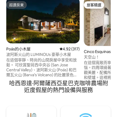
超讚房東
旅客精選
超讚房東
旅客精選
Poás的小木屋
從 317 則評價中獲得 4.92 的平
4.92 (317)
Cinco Esquinas
波阿斯火山的 LUMINOUs 豪華小木屋
天空山！
在這個寧靜、時尚的山間房屋中享受和放
在這個寬敞而寧靜
鬆。 可欣賞聖荷西中央谷 (San Jose
惱。四周環繞著大
Central Valley)、波阿斯火山 (Poás) 和巴
觀美麗，配備所有
爾瓦火山 (Barva's Volcano) 的壯麗景色，
和壁爐。這裡將成
所有這些景色都位於一座佔地 200 英畝的
哈西恩達·阿爾薩西亞星巴克咖啡農場附
空間。 胡安聖瑪麗亞機場-開車30分鐘 開
農場中央。 最多可容納10位房客，非常適
車 40 分鐘即可抵達
近度假屋的熱門設備與服務
合家庭和小團體入住。 設備齊全，有主廚
Poas) Peace Lodge Waterfall Garden -開
廚房、芬蘭桑拿房、壁爐、火坑和燒烤
車 30 分鐘 Vara Blanca -開車 20 分鐘 阿拉
架。 超過 20 多英畝的森林保護區，以及超
胡埃拉市中心 - 開車
過 1 萬公里的道路和步道，讓您在大自然
心-開車 1 小時。
的懷抱中享受寧靜祥和的漫步時光。