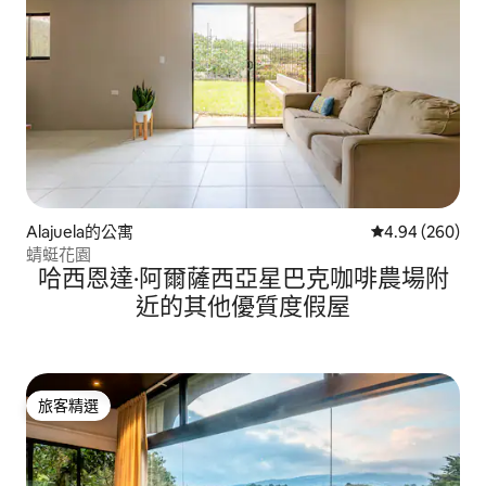
Alajuela的公寓
從 260 則評價
4.94 (260)
蜻蜓花園
哈西恩達·阿爾薩西亞星巴克咖啡農場附
近的其他優質度假屋
旅客精選
旅客精選