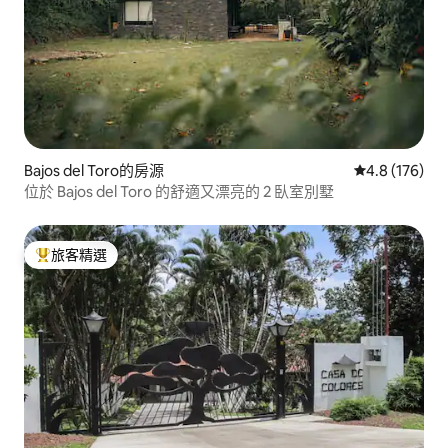
Bajos del Toro的房源
從 176 則評
4.8 (176)
位於 Bajos del Toro 的舒適又漂亮的 2 臥室別墅
旅客精選
旅客精選榜首