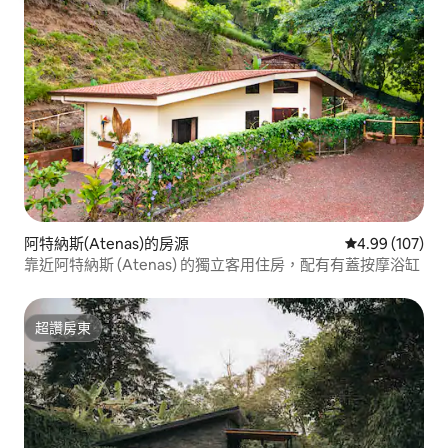
阿特納斯(Atenas)的房源
從 107 則評價
4.99 (107)
靠近阿特納斯 (Atenas) 的獨立客用住房，配有有蓋按摩浴缸
超讚房東
超讚房東