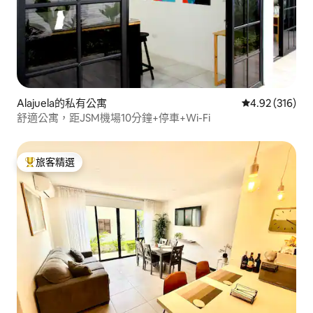
Alajuela的私有公寓
從 316 則評價
4.92 (316)
舒適公寓，距JSM機場10分鐘+停車+Wi-Fi
旅客精選
旅客精選榜首