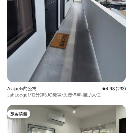
Alajuela的公寓
從 233 則評價
4.98 (233)
JahLodge1/12分鐘SJO機場/免費停車-自助入住
旅客精選
旅客精選