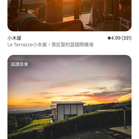
小木屋
從 331 則評價
4.99 (331)
Le Terrazze小木屋，靠近聖約瑟國際機場
超讚房東
超讚房東