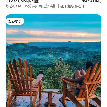
Ciudad Colón的別墅
從 146 則評價
4.94 (146)
峽谷Casa：15分鐘即可抵達埃斯卡祖！超級私密！
旅客精選
旅客精選