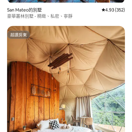
San Mateo的別墅
從 352 則評價
4.93 (352)
豪華叢林別墅 - 精緻、私密、寧靜
超讚房東
超讚房東