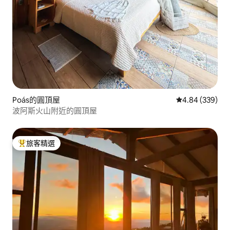
Poás的圓頂屋
從 339 則評價
4.84 (339)
波阿斯火山附近的圓頂屋
旅客精選
旅客精選榜首