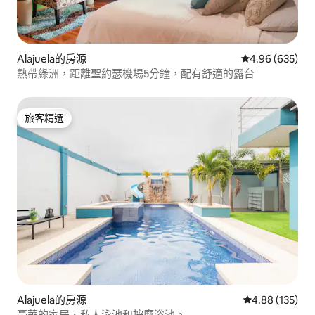
Alajuela的房源
從 635 則評價
4.96 (635)
熱帶綠洲，距離聖約瑟機場5分鐘，配有舒適的露台
旅客精選
旅客精選
Alajuela的房源
從 135 則評價
4.88 (135)
豪華的家居、私人泳池和按摩浴池。