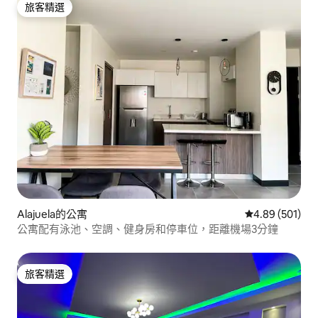
旅客精選
旅客精選
Alajuela的公寓
從 501 則評價
4.89 (501)
公寓配有泳池、空調、健身房和停車位，距離機場3分鐘
旅客精選
旅客精選