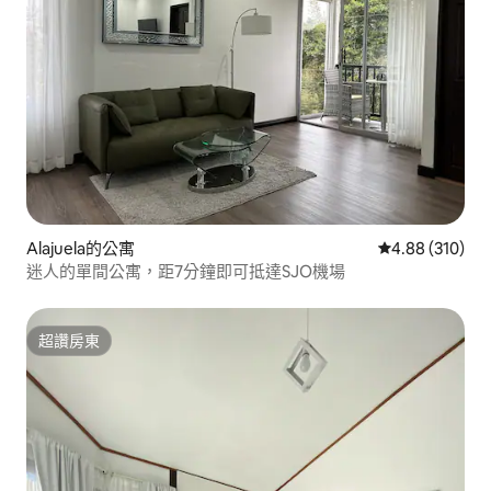
Alajuela的公寓
從 310 則評價
4.88 (310)
迷人的單間公寓，距7分鐘即可抵達SJO機場
超讚房東
超讚房東