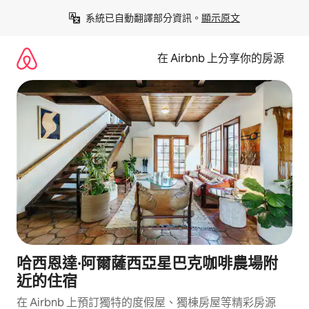
略
系統已自動翻譯部分資訊。
顯示原文
過
以
前
在 Airbnb 上分享你的房源
往
內
容
哈西恩達·阿爾薩西亞星巴克咖啡農場附
近的住宿
在 Airbnb 上預訂獨特的度假屋、獨棟房屋等精彩房源