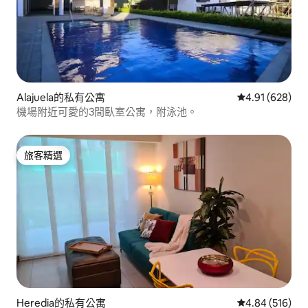
Alajuela的私有公寓
從 628 則評價
4.91 (628)
機場附近可愛的3間臥室公寓，附泳池。
旅客精選
旅客精選
Heredia的私有公寓
從 516 則評價
4.84 (516)