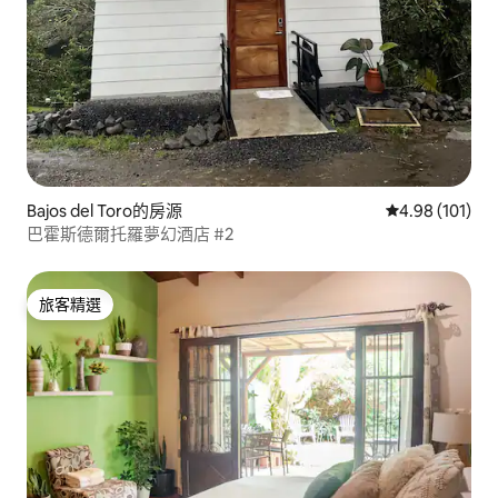
Bajos del Toro的房源
從 101 則評價
4.98 (101)
巴霍斯德爾托羅夢幻酒店 #2
旅客精選
旅客精選