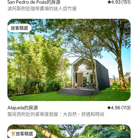
San Pedro de Poás的房源
從 151 則評價
4.93 (151)
波阿斯附近咖啡農場的迷人造竹屋
旅客精選
旅客精選
Alajuela的房源
從 113 則評價
4.96 (113)
聖荷西附近的豪華度假屋：大自然、舒適和時尚
旅客精選
旅客精選榜首