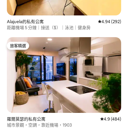
Alajuela的私有公寓
從 292 則評價
4.94 (292)
距離機場 5 分鐘｜接送（$）｜泳池｜健身房
旅客精選
旅客精選
羅爾莫瑟的私有公寓
從 484 則評
4.9 (484)
城市景觀，空調，靠近機場，1903