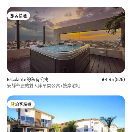
旅客精選
旅客精選
Escalante的私有公寓
從 526 則評價
4.95 (526)
安靜華麗的雙人床單間公寓+按摩浴缸
旅客精選
旅客精選榜首