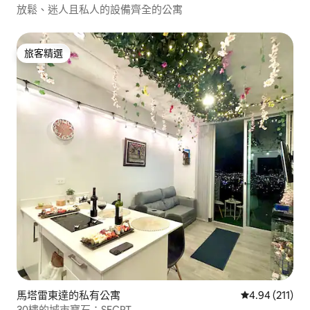
放鬆、迷人且私人的設備齊全的公寓
旅客精選
旅客精選
馬塔雷東達的私有公寓
從 211 則評價
4.94 (211)
30樓的城市寶石；SECRT