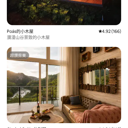
Poás的小木屋
從 166 則評價
4.92 (166)
瀰漫山谷景致的小木屋
超讚房東
超讚房東