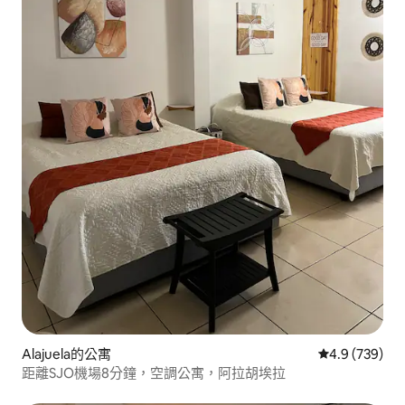
Alajuela的公寓
從 739 則評
4.9 (739)
距離SJO機場8分鐘，空調公寓，阿拉胡埃拉