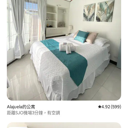
Alajuela的公寓
從 599 則評價
4.92 (599)
距離SJO機場3分鐘，有空調