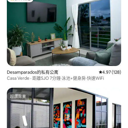
旅客精選榜首
Desamparados的私有公寓
從 128 則評價
4.97 (128)
Casa Verde · 距離SJO 7分鐘·泳池+健身房·快速WiFi
超讚房東
超讚房東