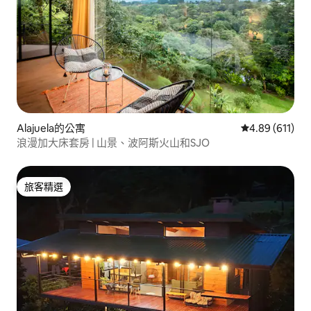
Alajuela的公寓
從 611 則評價
4.89 (611)
浪漫加大床套房 | 山景、波阿斯火山和SJO
旅客精選
旅客精選