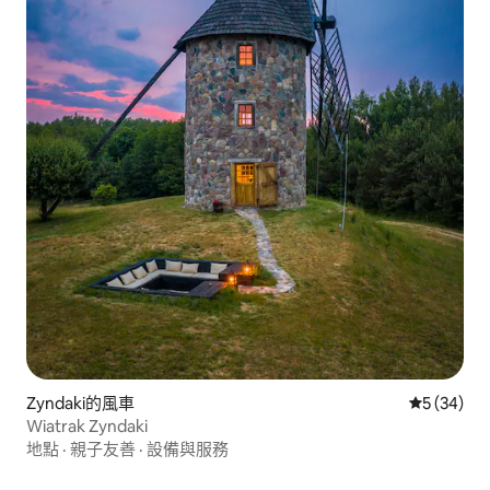
Zyndaki的風車
從 34 則
5 (34)
Wiatrak Zyndaki
地點
·
親子友善
·
設備與服務