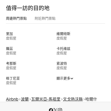
值得一訪的目的地
周邊熱門景點
附近熱門景點
里加
維爾紐斯
度假屋
度假屋
羅茲
卡托维兹
度假屋
度假屋
考那斯
索波特
度假屋
度假屋
格丁尼亚
顯示更多
度假屋
Airbnb
波蘭
瓦爾米亞-馬祖里
文戈熱沃縣
哈爾什