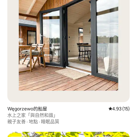
Węgorzewo的船屋
從 15 則評價
4.93 (15)
水上之家「與自然和諧」
親子友善
·
地點
·
睡眠品質