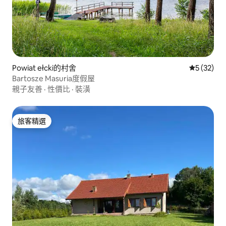
Powiat ełcki的村舍
從 32 則
5 (32)
Bartosze Masuria度假屋
親子友善
·
性價比
·
裝潢
旅客精選
旅客精選