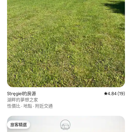
Stręgiel的房源
從 19 則評價
4.84 (19)
湖畔的夢想之家
性價比
·
地點
·
附近交通
旅客精選
旅客精選