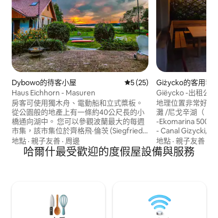
Dybowo的待客小屋
從 25 則評價中獲得 5 的平
5 (25)
Giżycko的客用套
Haus Eichhorn - Masuren
Giëycko -出租公寓
房客可使用獨木舟、電動船和立式槳板。
地理位置非常好： -P
從公園般的地產上有一條約40公尺長的小
灘 /尼戈辛湖（ Lake
橋通向湖中。 您可以參觀波蘭最大的每週
-Ekomarina 500
市集，該市集位於齊格飛·倫茨 (Siegfried
- Canal Gizyc
Lenz) 的出生地利克 (Lyck)。 您也可以從
舊木1.5公 裏-Lidl 400 公尺
地點
·
親子友善
·
周邊
地點
·
親子友善
·
停
這裡探索波蘭原始森林國家公園，乘船遊
哈爾什最受歡迎的度假屋設備與服務
點，但公寓位於安
覽上蘭德運河 (Oberländer Kanal)，或參
客可以使用有燒烤的
觀多納 (Dohna) 前伯爵的施洛比滕城堡
事先同意，可允許
(Schlobitten) 遺址。 ......以及更多。