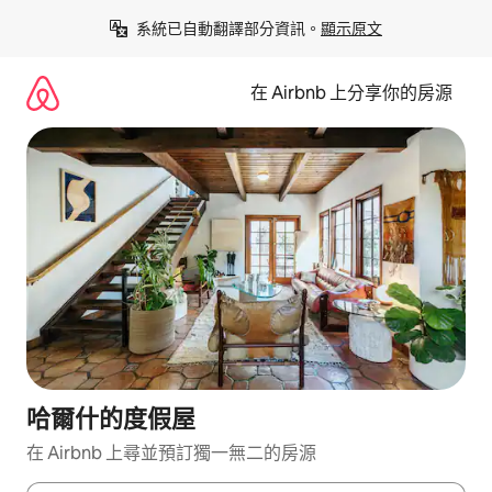
略
系統已自動翻譯部分資訊。
顯示原文
過
以
前
在 Airbnb 上分享你的房源
往
內
容
哈爾什的度假屋
在 Airbnb 上尋並預訂獨一無二的房源