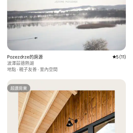
Pozezdrze的房源
從 11 則
5 (11)
波澤茲德熱湖
地點
·
親子友善
·
室內空間
超讚房東
超讚房東