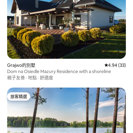
Grajwo的別墅
從 33 則評價
4.94 (33)
Dom na Osiedle Mazury Residence with a shoreline
親子友善
·
地點
·
舒適度
旅客精選
旅客精選