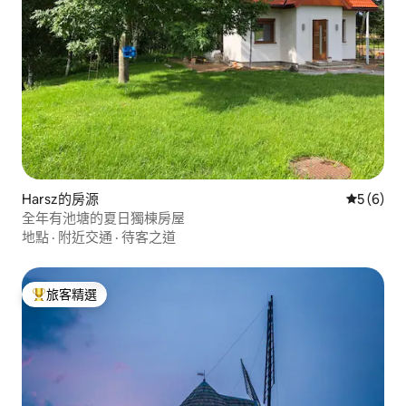
Harsz的房源
從 6 則
5 (6)
全年有池塘的夏日獨棟房屋
地點
·
附近交通
·
待客之道
旅客精選
旅客精選榜首