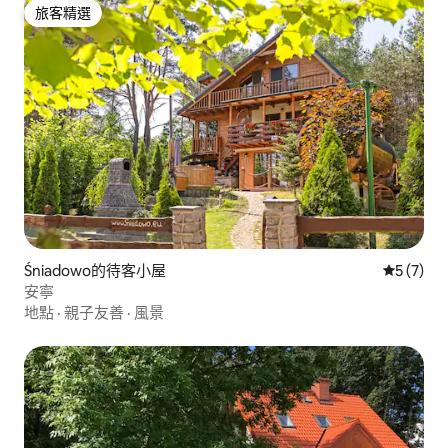
旅客精選
旅客精選
Śniadowo的待客小屋
從 7 則
5 (7)
安寧
地點
·
親子友善
·
風景