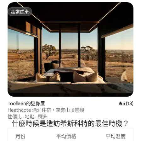
超讚房東
超讚房東
Toolleen的迷你屋
從 13 則
5 (13)
Heathcote 酒莊住宿，享有山頂景觀
性價比
·
地點
·
周邊
什麼時候是造訪希斯科特的最佳時機？
月份
平均價格
平均溫度