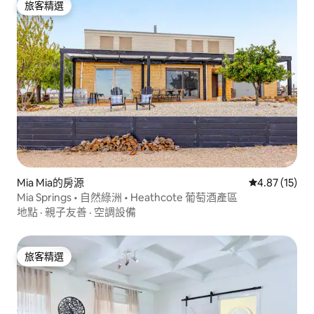
旅客精選
旅客精選
Mia Mia的房源
從 15 則評價
4.87 (15)
Mia Springs • 自然綠洲 • Heathcote 葡萄酒產區
地點
·
親子友善
·
空調設備
旅客精選
旅客精選