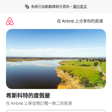
略
系統已自動翻譯部分資訊。
顯示原文
過
以
前
在 Airbnb 上分享你的房源
往
內
容
希斯科特的度假屋
在 Airbnb 上尋並預訂獨一無二的房源