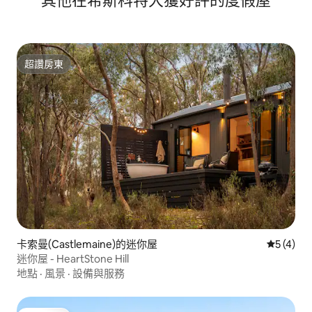
其他在希斯科特大獲好評的度假屋
超讚房東
超讚房東
卡索曼(Castlemaine)的迷你屋
從 4 則
5 (4)
迷你屋 - HeartStone Hill
地點
·
風景
·
設備與服務