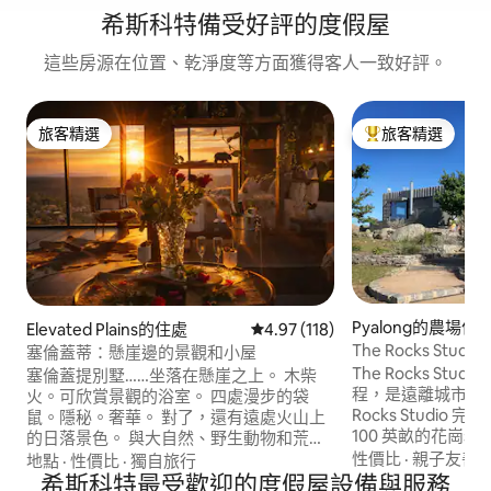
希斯科特備受好評的度假屋
這些房源在位置、乾淨度等方面獲得客人一致好評。
旅客精選
旅客精選
旅客精選
旅客精選榜首
Pyalong的農場住
Elevated Plains的住處
從 118 則評價中獲得 4.97 的平
4.97 (118)
The Rocks Studio
塞倫蓋蒂：懸崖邊的景觀和小屋
The Rocks St
塞倫蓋提別墅……坐落在懸崖之上。 木柴
程，是遠離城市喧囂
火。可欣賞景觀的浴室。 四處漫步的袋
Rocks Studi
鼠。隱秘。奢華。 對了，還有遠處火山上
100 英畝的花崗
的日落景色。 與大自然、野生動物和荒野
作的綿羊牧場。它
近距離接觸。 沉浸在非洲藝術中，慶祝生
性價比
·
親子友善
·
地點
·
性價比
·
獨自旅行
無論遠近，都能欣
活原始美景和有機質感的簡單性。 探索塞
希斯科特最受歡迎的度假屋設備與服務