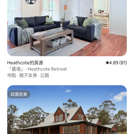
Heathcote的房源
從 81 則評價
4.89 (81)
「農場」- Heathcote Retreat
地點
·
親子友善
·
公園
超讚房東
超讚房東