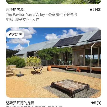
寒溪的房源
從 42 則
5 (42)
The Pavilion Yarra Valley – 豪華鄉村度假勝地
地點
·
親子友善
·
入住
旅客精選
旅客精選
蘭斯菲耳德的房源
從 9 則
5 (9)