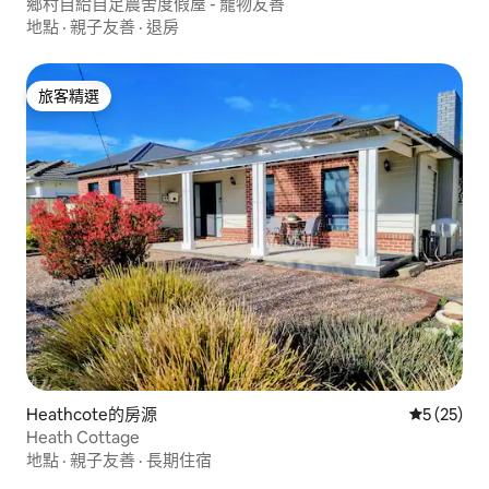
鄉村自給自足農舍度假屋 - 寵物友善
地點
·
親子友善
·
退房
旅客精選
旅客精選
Heathcote的房源
從 25 則
5 (25)
Heath Cottage
地點
·
親子友善
·
長期住宿