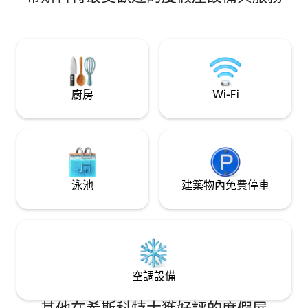
絕佳景觀吸引了許
倫蓋蒂（ Serengeti ）和令人愉悅的古怪
外，遠離城市燈光，T
戴爾斯福德（ Daylesford ） ，捕捉令人嘆
天堂。距離墨爾本
為觀止的時刻，恢復您的精神。 在赫本泉
一百萬英里。
(Hepburn Springs) 領略非洲風情。
廚房
Wi-Fi
泳池
建築物內免費停車
空調設備