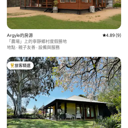
Argyle的房源
從 9 則評價中
4.89 (9)
「農場」上的寧靜鄉村度假勝地
地點
·
親子友善
·
設備與服務
旅客精選
旅客精選榜首