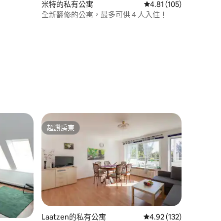
 分）
米特的私有公寓
從 105 則評價中獲得 4
4.81 (105)
全新翻修的公寓，最多可供 4 人入住！
超讚房東
超讚房東
 分）
Laatzen的私有公寓
從 132 則評價中獲得 4
4.92 (132)