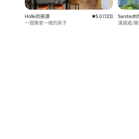
Holle的房源
從 123 則評價中獲得 5
5.0 (123)
Sarsted
一個像家一樣的房子
漢諾威/