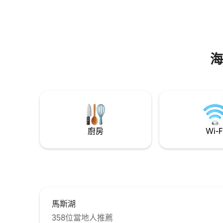
扣。 彈性入住/退房
海
廚房
Wi-F
馬斯湖
358位當地人推薦