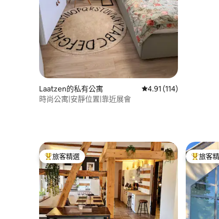
Laatzen的私有公寓
從 114 則評價中獲得 4
4.91 (114)
時尚公寓|安靜位置|靠近展會
旅客精選
旅客
旅客精選榜首
旅客精選