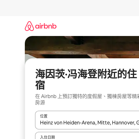
略
過
以
前
往
內
容
海因茨·冯海登附近的住
宿
在 Airbnb 上預訂獨特的度假屋、獨棟房屋等精
房源
位置
如有搜尋結果，瀏覽內容時請使用上下箭頭，或輕
入住日期