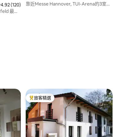
靠近Messe Hannover, TUI-Arena的3室公
從 120 則評價中獲得 4.92 的平均評分（滿分 5 分）
4.92 (120)
寓
eld 最多
旅客精選
旅客精選榜首