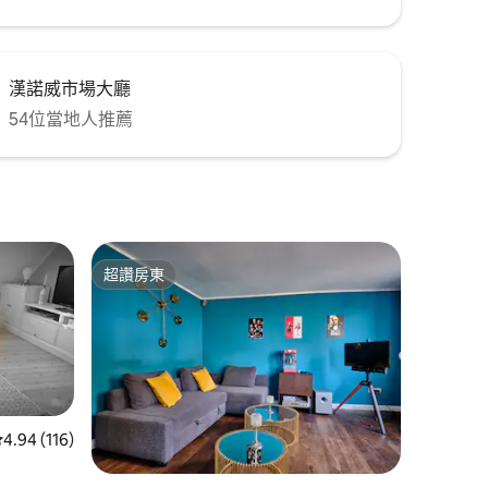
漢諾威市場大廳
54位當地人推薦
超讚房東
超讚房東
從 116 則評價中獲得 4.94 的平均評分（滿分 5 分）
4.94 (116)