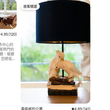
北城的公
旅客精選
旅客
旅客精選
旅客精
Studio16
Studi
間公寓。
色後院，
的展會客
造，提供
從 120 則評價中獲得 4.95 的平均評分（滿分 5 分）
4.95 (120)
物空間、
Herre
市中心的
抵達U6
心。
咖啡廳、餐廳
 分）
盡頭，您將抵達
安
視。陽台
眠舒適度特
床墊，並
漢諾威的公寓
從 141 則評價中獲得 4
4.89 (141)