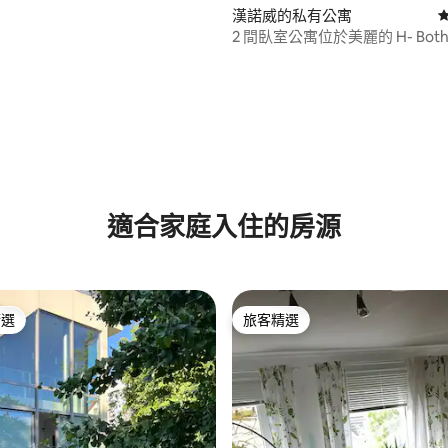
漢諾威的私有公寓
2 間臥室公寓位於美麗的 H- Bothf
可入住 4 人
.91 的平均評分（滿分 5 分）
適合家庭入住的房源
精選
旅客精選
榜首
旅客精選