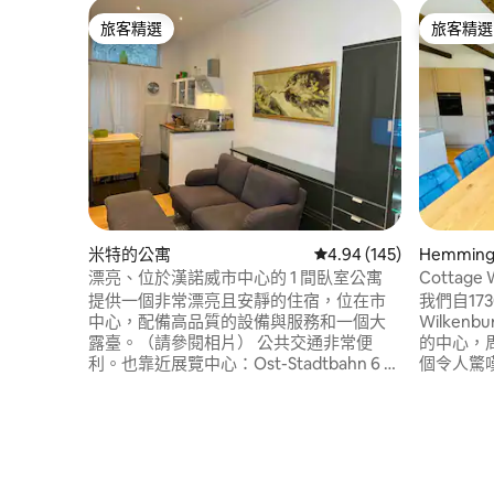
旅客精選
旅客精選
旅客精選
旅客精選
米特的公寓
從 145 則評價中獲得 4.
4.94 (145)
Hemmin
漂亮、位於漢諾威市中心的 1 間臥室公寓
Cottage 
提供一個非常漂亮且安靜的住宿，位在市
我們自17
中心，配備高品質的設備與服務和一個大
Wilkenb
露臺。（請參閱相片） 公共交通非常便
的中心，
利。也靠近展覽中心：Ost-Stadtbahn 6 號
個令人驚嘆
線、Messe Nord 8 號和 18 號線。 電影
大自然的
院、健身房、餐廳、公園、Hbhf都在附
中心， M
近。 可以搭乘 Regiobahn 快速方便地從漢
在5-10
堡、沃爾夫斯堡和不來梅前來。 乘坐S-
8.5公裏
Bahn 5可快速抵達機場。 住宿超過 7 天可
一個小鄉
享 10% 折扣，住宿超過 28 天可享 25% 折
近。