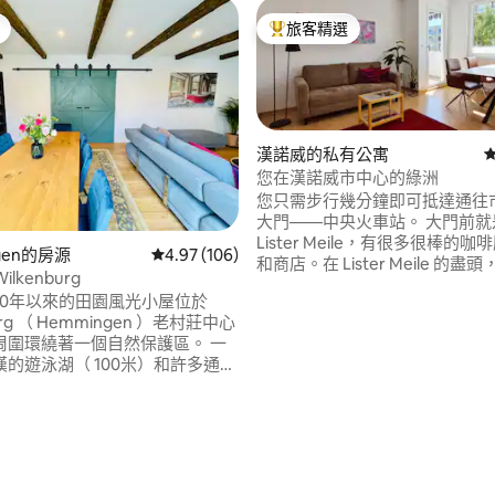
旅客精選
旅客精選榜首
漢諾威的私有公寓
您在漢諾威市中心的綠洲
您只需步行幾分鐘即可抵達通往
大門——中央火車站。 大門前就是熱門的
Lister Meile，有很多很棒的
94 的平均評分（滿分 5 分）
gen的房源
從 106 則評價中獲得 4.97 的平均評分（滿分 5
4.97 (106)
和商店。在 Lister Meile 的
Wilkenburg
歐洲最大的城市森林 Eilenriede。 公寓
30年以來的田園風光小屋位於
靜、明亮、寬敞，並配有兩臺電
urg （ Hemmingen ）老村莊中心
上也可以使用Wi-Fi。當然，睡
周圍環繞著一個自然保護區。 一
別重要。因此，我們重視優質的
的遊泳湖（ 100米）和許多通往
提供頸枕。
路徑僅僅是一箭之遙。 漢諾威市
aschsee和漢諾威貿易展覽會可以
分鐘的車程內到達。 漢諾威總站：
，機場： 30公裏交易會： 5.5公裏
村麵包店和一個私人馬場就在附