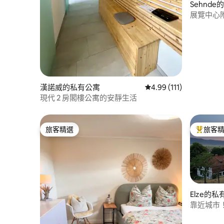
Sehnd
展覽中心
漢諾威的私有公寓
從 111 則評價中獲得 4
4.99 (111)
現代 2 房閣樓公寓的安靜生活
旅客精選
旅客
旅客精選
旅客精選
Elze的
靠近城市