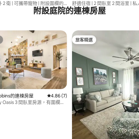
卧 2 衛 | 可攜帶寵物 | 附設圍欄的
舒適住宿 | 2 間臥室 2 間浴室 | 私
附設庭院的連棟房屋
近 RAFB
旅客精選
旅客精選
 Robins的連棟房屋
從 7 則評價中獲得 4.86 的平均評分（滿分 5
4.86 (7)
ay Oasis 3 間臥室房源，有圍欄，
商業區／空軍基地
86 的平均評分（滿分 5 分）