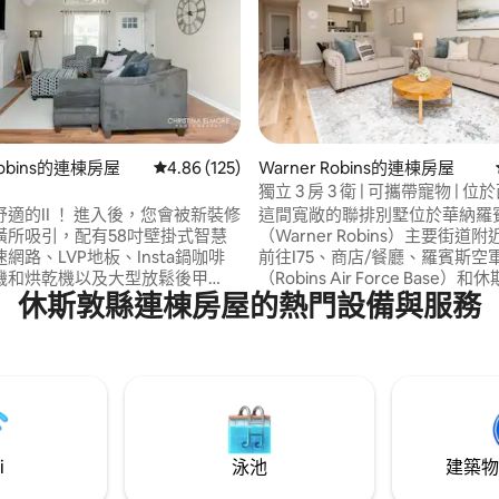
 Robins的連棟房屋
從 125 則評價中獲得 4.86 的平均評分（滿分 5
4.86 (125)
Warner Robins的連棟房屋
88 的平均評分（滿分 5 分）
獨立 3 房 3 衛 | 可攜帶寵物 | 
心地帶
適的II ！ 進入後，您會被新裝修
這間寬敞的聯排別墅位於華納羅
潢所吸引，配有58吋壁掛式智慧
（Warner Robins）主要街道
網路、LVP地板、Insta鍋咖啡
前往I75、商店/餐廳、羅賓斯空
機和烘乾機以及大型放鬆後甲
（Robins Air Force Base
休斯敦縣連棟房屋的熱門設備與服務
心（Houston Medical Cent
納羅賓斯空軍基地（ Warner
美，滿足您的所有需求，您可以
 AFB ）和休斯頓醫療中心（
網路、每個房間都有智慧電視和
 Medical Center ）。 享受五星級
取，以及舒適的後院，非常適合
 Cozy II不會讓人失望。 提供
童或烤肉。 立即預訂，在「At Home +1」
門套裝。
房源住得舒適。
i
泳池
建築物