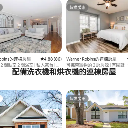
超讚房東
超讚房東
.0 的平均評分（滿分 5 分）
 Robins的連棟房屋
從 86 則評價中獲得 4.88 的平均評分（滿分 5
4.88 (86)
Warner Robins的連棟房屋
2 間臥室 2 間浴室 | 私人露台 | 靠
可攜帶寵物的 2 房房源 | 有圍籬 
配備洗衣機和烘衣機的連棟房屋
羅賓的黃金地點
超讚房東
超讚房東