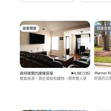
旅客精選
超讚房東
旅客精選
超讚房東
Warner
森特維爾的連棟房屋
從 135 則評價中獲得 4.
4.88 (135)
舒適的公
整套房源，靠近餐飲和購物，標準雙人牀
里！