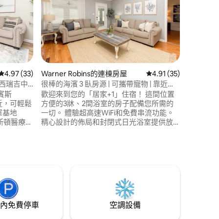
 分）
從 33 則評價中獲得 4.97 的平均評分（滿分 5 分）
4.97 (33)
Warner Robins的連棟房屋
從 35 則評價中獲得 4
4.91 (35)
Warner
位於西瑞吉中
很棒的海濱 3 臥房源 | 可攜帶寵物 | 靠近
舒適住宿 |
RAFB
近 RAFB
賓斯
歡迎來到您的「居家+1」住宿！ 這間位置
歡迎來到
附近，可輕鬆
方便的3牀、2間浴室的房子配備您所需的
可愛2牀
軍基地
一切。 體驗超高速WiFi和免費串流功能。
近主大道
）和休斯頓醫療中
精心設計的佈局和封閉式日光浴室提供放
的住宿體
er）。設計精
鬆和美麗的湖景。 距離華納羅賓斯（
的氛圍，
使用高速
Warner Robins ）熱門大道僅幾分鐘路程，
受免費的
串流存
距離羅賓斯空軍基地（ Robins Air Force
星」和當
寵物、兒
Base ） 7英裏，輕鬆前往I75 ，提供極致便
寧靜的後院露
利。 * *可攜帶寵物入住* *
讓我們在
內免費停車
空調設備