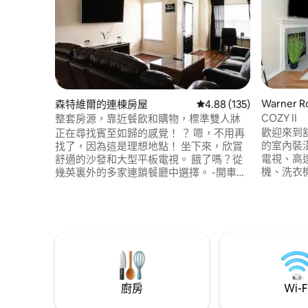
Warner
森特維爾的連棟房屋
從 135 則評價中獲得 4.
4.88 (135)
COZY II
整套房源，靠近餐飲和購物，標準雙人牀
歡迎來到舒
正在尋找賓至如歸的感覺！ ？ 嗯，不用再
的室內裝
找了，因為這是理想地點！ 坐下來，欣賞
電視、高速
舒適的沙發和大型平板電視。 餓了嗎？從
機、洗衣
幾英裏外的多家連鎖餐廳中選擇。 -開車
板。 Cozy II配備了房源的所有設備與服
6.6英裏即可抵達羅賓斯空軍基地 開車1英
務，靠近華
裏即可抵達商場/Crunch健身房 開車-1.3英
Robins
裏即可抵達Kroger/Target 開車1.3英裏即
Houston
可抵達Chick-fil-a、Chilis、Olive Garden -
的住宿體驗。
開車6.8英裏即可抵達Bucee 's -開車9英裏
消耗品入
即可抵達Rigby 's Water Park &
Entertainment -開車11.1英裏即可抵達佩裏
高爾夫俱樂部
廚房
Wi-F