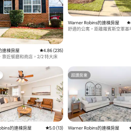
Warner Robins的連棟房屋
從
88 的平均評分（滿分 5 分）
舒適的公寓，距離羅賓斯空軍基
里！
的連棟房屋
從 235 則評價中獲得 4.86 的平均評分（滿分 5
4.86 (235)
靠近餐廳和商店，2/2 特大床
超讚房東
超讚房東
.0 的平均評分（滿分 5 分）
 Robins的連棟房屋
從 13 則評價中獲得 5.0 的平均評分（滿分 5
5.0 (13)
Warner Robins的連棟房屋