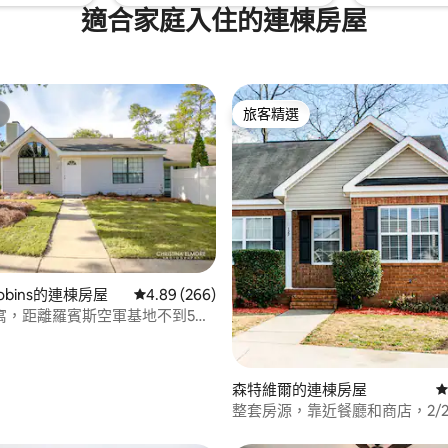
適合家庭入住的連棟房屋
旅客精選
旅客精選
 Robins的連棟房屋
從 266 則評價中獲得 4.89 的平均評分（滿分 5
4.89 (266)
88 的平均評分（滿分 5 分）
寓，距離羅賓斯空軍基地不到5英
森特維爾的連棟房屋
從
整套房源，靠近餐廳和商店，2/2