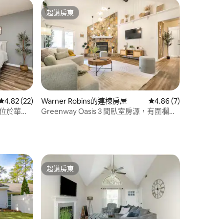
超讚房東
超讚房東
 分）
從 22 則評價中獲得 4.82 的平均評分（滿分 5 分）
4.82 (22)
Warner Robins的連棟房屋
從 7 則評價中獲得 4.
4.86 (7)
| 位於華納
Greenway Oasis 3 間臥室房源，有圍欄，
靠近中央商業區／空軍基地
超讚房東
超讚房東