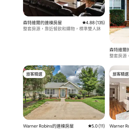
森特維爾的連棟房屋
從 135 則評價中獲得 4.
4.88 (135)
整套房源，靠近餐飲和購物，標準雙人牀
森特維爾
整套房源，
旅客精選
旅客精選
旅客精選
旅客精選
Warner Robins的連棟房屋
從 11 則評價中獲得 5
5.0 (11)
Warner