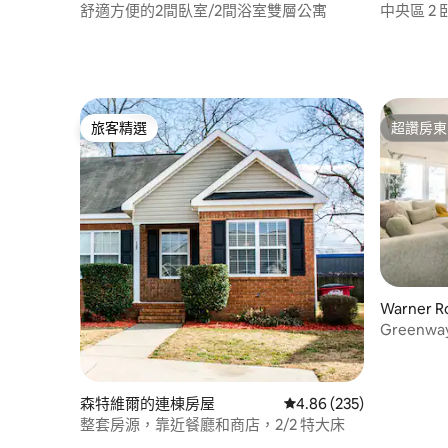
舒適方便的2間臥室/2間浴室雙層公寓
中央區 2 
庭院
旅客精選
超讚房東
旅客精選
超讚房東
Warner
Greenw
靠近中央
森特維爾的連棟房屋
從 235 則評價中獲得 4.
4.86 (235)
整套房源，靠近餐廳和商店，2/2 特大床