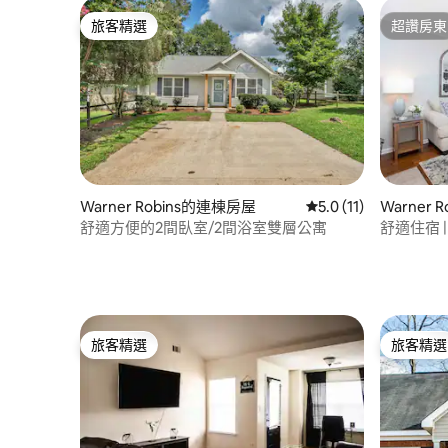
旅客精選
超讚房東
旅客精選
超讚房東
Warner Robins的連棟房屋
從 11 則評價中獲得 5
5.0 (11)
Warner
舒適方便的2間臥室/2間浴室雙層公寓
舒適住宿 | 
近 RAFB
旅客精選
旅客精選
旅客精選
旅客精選