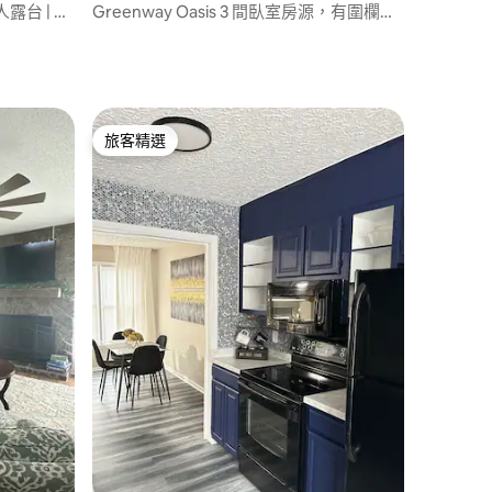
人露台 | 靠
Greenway Oasis 3 間臥室房源，有圍欄，
靠近中央商業區／空軍基地
旅客精選
旅客精選
 分）