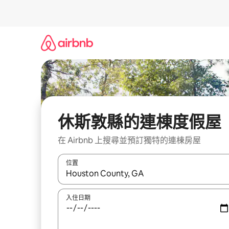
略
過
以
前
往
內
容
休斯敦縣的連棟度假屋
在 Airbnb 上搜尋並預訂獨特的連棟房屋
位置
如有搜尋結果，瀏覽內容時請使用上下箭頭，或輕
入住日期