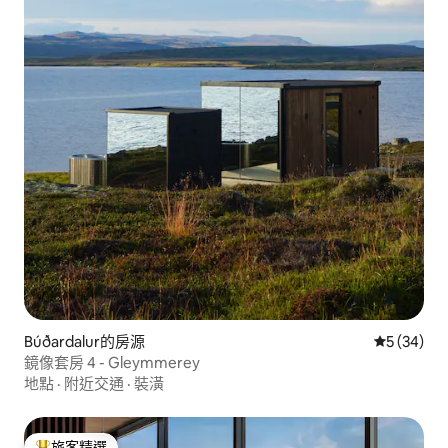
Búðardalur的房源
從 34 則
5 (34)
鏡像套房 4 - Gleymmerey
地點
·
附近交通
·
裝潢
旅客精選