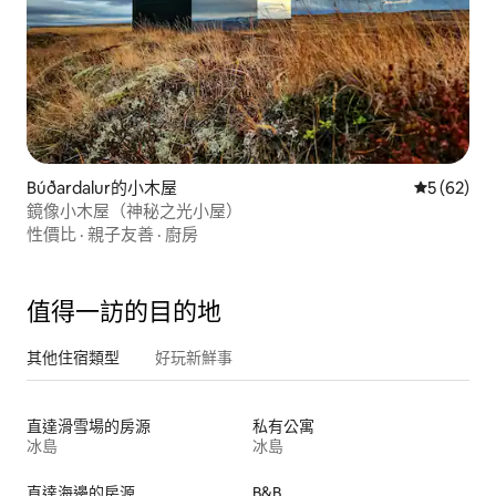
Búðardalur的小木屋
從 62 則
5 (62)
鏡像小木屋（神秘之光小屋）
性價比
·
親子友善
·
廚房
值得一訪的目的地
其他住宿類型
好玩新鮮事
直達滑雪場的房源
私有公寓
冰島
冰島
直達海邊的房源
B&B