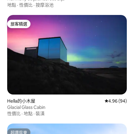
地點
·
性價比
·
按摩浴池
旅客精選
旅客精選
Hella的小木屋
從 94 則評價
4.96 (94)
Glacial Glass Cabin
性價比
·
地點
·
裝潢
超讚房東