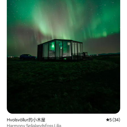
Hvolsvöllur的小木屋
從 34 則
5 (34)
Harmony Seljalandsfoss Lilja