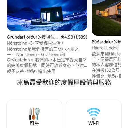
Grundarfjörður的農場住
從 1,589 則評價中獲得 4.98 的平
4.98 (1,589)
Búðardalur的房源
宿
Nónsteinn -3- 享受鄉村生活。
Háafell Lodge
Nónsteinn是我們擁有的三間小木屋之
歡迎來到Háafel
一。 Nónsteinn、Grásteinn和
羊、飼養馬匹和擁有
Grýlusteinn。 我們的小木屋是享受大自然
的私人客房位於農場
的完美度假勝地，同時可放鬆身心，欣賞
在海拔130公尺。
壯麗的景色。非常適合新婚夫婦、情侶或
親子友善
·
地點
·
進出使用
2020 ） ， 10
朋友入住。 Kirkjufell - Kirkjufellsfoss -
性價比
·
地點
·
衛浴
冰島最受歡迎的度假屋設備與服務
格」房屋。 Háafel
Snæfellsjökull -水洞-熔岩田-黑色海灘-鳥
上有一條長長的河
類生活-觀賞鯨魚-山景-北極光-日落、美味
行5分鐘即可抵達我
的餐廳等等，您可以在這裡或附近體驗。
個瀑布中冷浴。
廚房
Wi-Fi