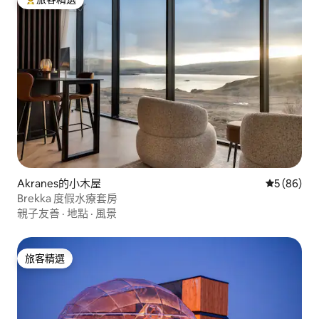
旅客精選榜首
Akranes的小木屋
從 86 則
5 (86)
Brekka 度假水療套房
親子友善
·
地點
·
風景
旅客精選
旅客精選