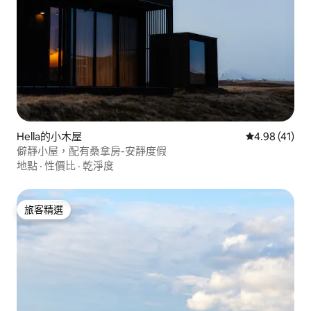
Hella的小木屋
從 41 則評價
4.98 (41)
僻靜小屋，配有桑拿房-安靜度假
地點
·
性價比
·
乾淨度
旅客精選
旅客精選