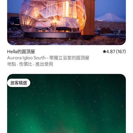
Hella的圓頂屋
從 167 則評價
4.87 (167)
Aurora Igloo South - 帶獨立浴室的圓頂屋
地點
·
性價比
·
進出使用
旅客精選
旅客精選