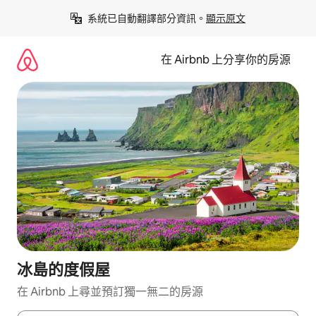
略
系統已自動翻譯部分資訊。
顯示原文
過
以
前
在 Airbnb 上分享你的房源
往
內
容
冰島的度假屋
在 Airbnb 上尋並預訂獨一無二的房源