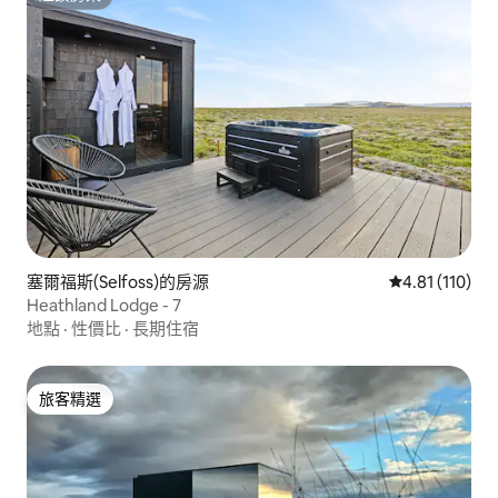
超讚房東
塞爾福斯(Selfoss)的房源
從 110 則評價
4.81 (110)
Heathland Lodge - 7
地點
·
性價比
·
長期住宿
旅客精選
旅客精選