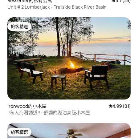
Bessemer的私有公寓
從 23 則評
4.7 (23)
Unit # 2 Lumberjack - Trailside Black River Basin
旅客精選
旅客精選
Ironwood的小木屋
從 81 則評價
4.99 (81)
!!私人海灘通道!! ~舒適的湖泊高級小木屋
旅客精選
旅客精選