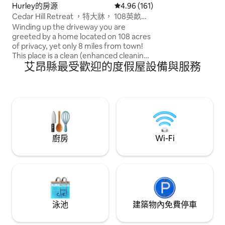
Hurley的房源
從 161 則評價中獲得 4.96 的平
4.96 (161)
Cedar Hill Retreat ，特大牀， 108英畝的
隱私
Winding up the driveway you are
greeted by a home located on 108 acres
of privacy, yet only 8 miles from town!
This place is a clean (enhanced cleaning
艾昂縣最受歡迎的度假屋設備與服務
routine), fresh, and relaxing with
breathtaking views! With enough space
for a whole group or private couple
getaway, this home offers the perfect
opportunity to make memories lasting a
lifetime. Gather around the wood stove
after a long winter day full of activities
available close by, or relax on the back
廚房
Wi-Fi
deck watching the sun set in summer!
泳池
建築物內免費停車