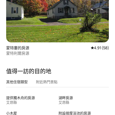
蒙特婁的房源
從 58 則評價
4.91 (58)
蒙特利爾房源
值得一訪的目的地
其他住宿類型
附近熱門景點
提供獨木舟的房源
湖畔房源
艾昂縣
艾昂縣
小木屋
附設按摩浴池的房源