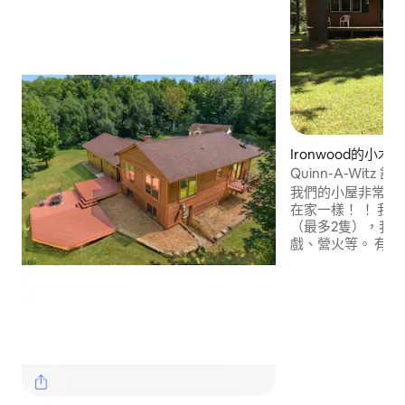
Ironwood的小木
Quinn-A-Witz 
我們的小屋非常舒
在家一樣！ ！ 我們是一個對狗友好的房源
（最多2隻），我
戲、營火等。 有
雨，地下室有一張
物的直線路線。 美麗的黑河公園大道
（Black River 
路程，有通往5個
（Copper Peak 
（Lake Super