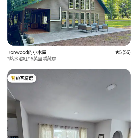
Ironwood的小木屋
從 55 則
5 (55)
*熱水浴缸* 6英里隱藏處
旅客精選
旅客精選榜首