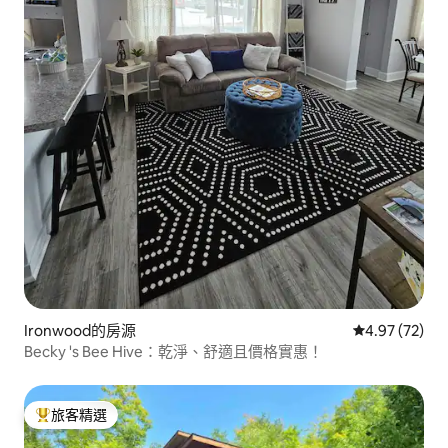
Ironwood的房源
從 72 則評價
4.97 (72)
Becky 's Bee Hive：乾淨、舒適且價格實惠！
旅客精選
旅客精選榜首