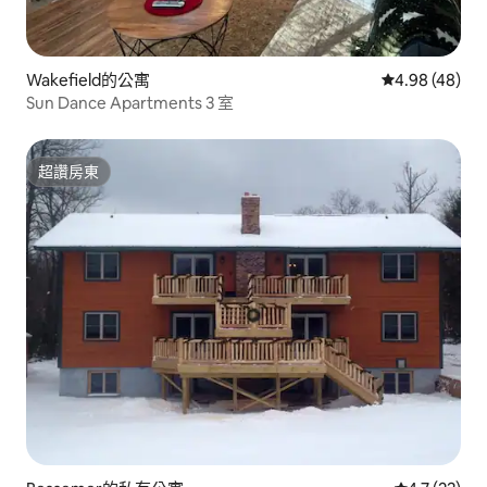
Wakefield的公寓
從 48 則評價
4.98 (48)
Sun Dance Apartments 3 室
超讚房東
超讚房東