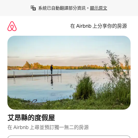
略
系統已自動翻譯部分資訊。
顯示原文
過
以
前
在 Airbnb 上分享你的房源
往
內
容
艾昂縣的度假屋
在 Airbnb 上尋並預訂獨一無二的房源