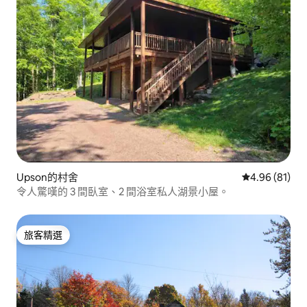
Upson的村舍
從 81 則評價
4.96 (81)
令人驚嘆的 3 間臥室、2 間浴室私人湖景小屋。
旅客精選
旅客精選