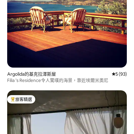
Argolida的基克拉澤斯屋
從 93 則
5 (93)
Filia 's Residence令人驚嘆的海景，靠近埃爾米奧尼
旅客精選
旅客精選榜首