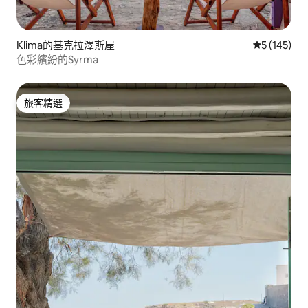
Klima的基克拉澤斯屋
從 145 則
5 (145)
色彩繽紛的Syrma
旅客精選
旅客精選