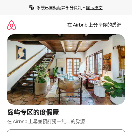
略
系統已自動翻譯部分資訊。
顯示原文
過
以
前
在 Airbnb 上分享你的房源
往
內
容
岛屿专区的度假屋
在 Airbnb 上尋並預訂獨一無二的房源