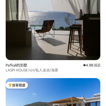
Pefkali的別墅
從 62 則評價
4.98 (62)
LASPI HOUSE no1/私人泳池/海景
旅客精選
旅客精選榜首