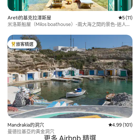
Areti的基克拉澤斯屋
從 11 則
5 (11)
米洛斯船屋（Milos boathouse）-兩大海之間的景色-迷人的
日落
旅客精選
旅客精選榜首
Mandrakia的洞穴
從 101 則評價
4.99 (101)
曼德拉基亞的黃金洞穴
更多 Airbnb 精選