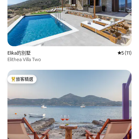
Elika的別墅
從 11 則
5 (11)
Elithea Villa Two
旅客精選
旅客精選榜首