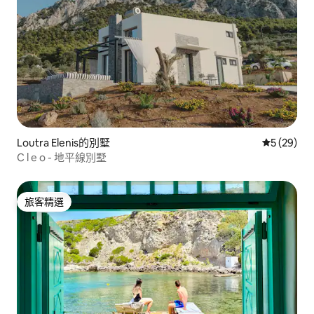
Loutra Elenis的別墅
從 29 則
5 (29)
C l e o - 地平線別墅
旅客精選
旅客精選