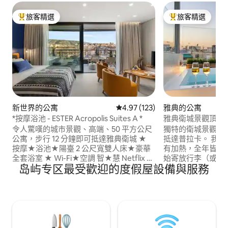
旅客精選
旅客精選
旅客精選榜首
旅客精選榜首
新世界的公寓
從 123 則評價中獲得 4.97 的平
4.97 (123)
雅典的公寓
*按摩浴池 - ESTER Acropolis Suites A *
雅典衛城景觀頂層
令人驚嘆的城市景觀、高端、50 平方公尺
獨特的衛城景觀頂
公寓，步行 12 分鐘即可抵達雅典衛城 ★
抵達普拉卡。 我們的水療池是私人的，且
按摩★浴池★陽臺 2 公尺寬雙人床★豪華
有加熱，全年皆可使用。 可從上午
全套浴室 ★ Wi-Fi★空調 智★慧 Netflix 電
始寄放行李（或更早
岛屿专区最受歡迎的度假屋設備與服務
視★Nespresso 咖啡機 我們的按摩浴池是
臥室都有智慧電視 / N
私人的，全年都可以使用。 安全、中心街
有房間都有空調 / 高速 WiFi
區，步行5分鐘即可抵達地鐵、景點、當地
的臥室、1張特大
餐廳、咖啡廳和商店。 ***禁止舉辦任何派
***禁止舉辦任何類
對/活動***