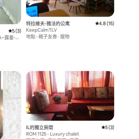
 分）
特拉維夫-雅法的公寓
從 15 則評價中獲得 
4.8 (15)
KeepCalmTLV
從 3 則評價中獲得 5 的平均評分（滿分 5 分）
5 (3)
地點
·
親子友善
·
寵物
A~露臺-薩
IL的獨立房間
從 3 則評價中獲得
5 (3)
ROM 1125 - Luxury chalet