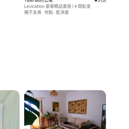
 分）
Tiberias的公寓
從 5 則評價中獲得
5 (5)
Levication 豪華精品套房 | 4 間臥室
親子友善
·
地點
·
乾淨度