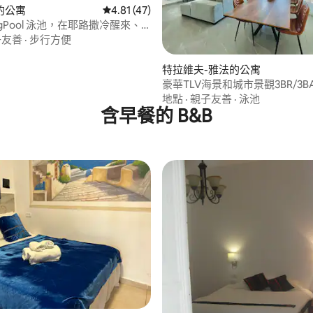
的公寓
從 47 則評價中獲得 4.81 的平均評分（滿分 5
4.81 (47)
ngPool 泳池，在耶路撒冷醒來、
子友善
·
步行方便
88 的平均評分（滿分 5 分）
特拉維夫-雅法的公寓
豪華TLV海景和城市景觀3BR/3B
羅納
地點
·
親子友善
·
泳池
含早餐的 B&B