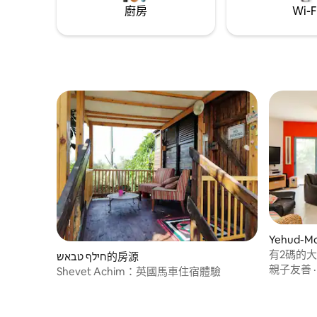
廚房
Wi-F
Yehud-
有2碼的
חילף טבאש的房源
親子友善
Shevet Achim：英國馬車住宿體驗