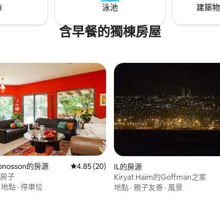
i
泳池
建築物
含早餐的獨棟房屋
Monosson的房源
從 20 則評價中獲得 4.85 的平均評分（滿分 5
4.85 (20)
IL的房源
大房子
Kiryat Haim的Goffman之家
·
地點
·
停車位
地點
·
親子友善
·
風景