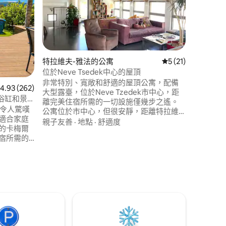
這個地方Gi
上。 這
在接待想要
子的窗戶
山，「當
親子友善
據的地，
路山上詛
特拉維夫-雅法的公寓
從 21 則評價中獲得
5 (21)
者。 步行
位於Neve Tsedek中心的屋頂
太教堂。
非常特別、寬敞和舒適的屋頂公寓，配備
 分）
 262 則評價中獲得 4.93 的平均評分（滿分 5 分）
4.93 (262)
大型露臺，位於Neve Tzedek市中心，距
浴缸和景
離完美住宿所需的一切設施僅幾步之遙。
 ）令人驚嘆
公寓位於市中心，但很安靜，距離特拉維
適合家庭
夫最好的海灘、卡梅爾市場、羅斯柴爾德
親子友善
·
地點
·
舒適度
的卡梅爾
大道、佛羅倫斯和舊雅法僅幾步之遙，周
宿所需的
圍有很多咖啡館、餐廳和精品店。 市內交
近有許多
通便利，附近有許多巴士線路，Elifilet電車
、動物
站距離公寓僅步行一分鐘。
 步行即
庇護所
מכבדים שובר 