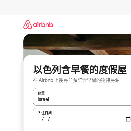
略
過
以
前
往
內
容
以色列含早餐的度假屋
在 Airbnb 上搜尋並預訂含早餐的獨特房源
位置
如有搜尋結果，瀏覽內容時請使用上下箭頭，或輕
入住日期