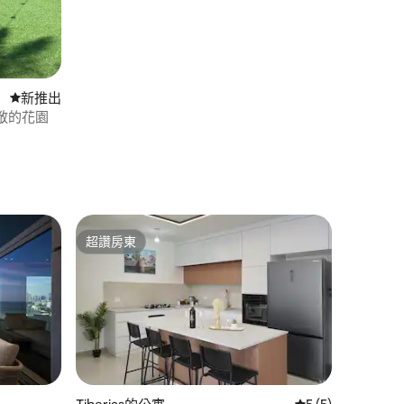
新住處
新推出
敞的花園
超讚房東
超讚房東