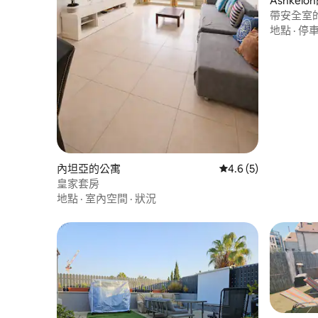
Ashkel
帶安全室
地點
·
停
內坦亞的公寓
從 5 則評價中獲得 4
4.6 (5)
皇家套房
地點
·
室內空間
·
狀況