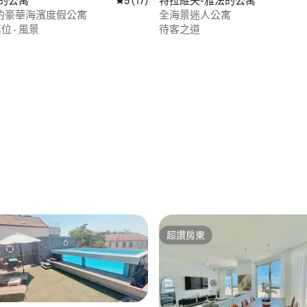
on的公寓
從 17 則評價中獲得 5 的平均評分（滿分 5
5 (17)
特拉維夫-雅法的公寓
的豪華海濱度假公寓
全海景迷人公寓
車位
·
風景
待客之道
.6 的平均評分（滿分 5 分）
超讚房東
超讚房東