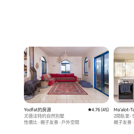
Yodfat的房源
從 45 則評價中獲得 4.
4.76 (45)
Ma'alot-
尤德法特的自然別墅
2間臥室- S
性價比
·
親子友善
·
戶外空間
親子友善