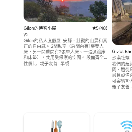
Gilon的待客小屋
從 48 則評價中獲得
5 (48)
נץ
Gilon的私人度假屋–安靜、壯觀的山景和真
正的自由感。 2間臥室（房間內有1張雙人
Giv'ot 
床，另一間房間有2張單人床、一張過渡床
和床墊），共用受保護的空間。 設備齊全
沙漠牡蠣- B
的廚房， 私人花園，室內泳池4 × 2 ，溫度
性價比
·
親子友善
·
早餐
我們的建
達36度。 配備燒烤、鄰近停車位和網路。
間、遷徙
適合最多7位房客的家庭或情侶入住。 附近
適且設備
有令人驚嘆的步行道、雜貨店和安息日咖
可容納1
啡車（美容護理、按摩、工作坊）完美的
蓋夫北部
親子友善
旅遊地點：Acre、Rosh HaNikra、加利利
方案的企業
海等。 您可以點購加入雞蛋、香辣米飯 (每
Clam
份 30 新錫克爾) 或烤肉和蘸醬 (100 新錫克
貝爾謝巴市（
爾) 的 Jachnun。
提供各種
溫水泳池
浴和安裝遮陽傘。 
池、乒乓
咖啡機和