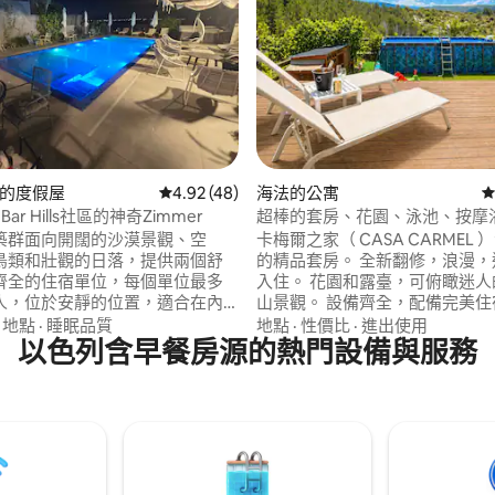
 5 的平均評分（滿分 5 分）
Bar的度假屋
從 48 則評價中獲得 4.92 的平均評分（滿分 5
4.92 (48)
海法的公寓
從
ar Hills社區的神奇Zimmer
超棒的套房、花園、泳池、按摩
觀
築群面向開闊的沙漠景觀、空
卡梅爾之家（ CASA CARMEL
鳥類和壯觀的日落，提供兩個舒
的精品套房。 全新翻修，浪漫，
齊全的住宿單位，每個單位最多
入住。 花園和露臺，可俯瞰迷人
0人，位於安靜的位置，適合在內
山景觀。 設備齊全，配備完美住
度假或適合需要該地區住宿解決
一切。 位於高級安靜的街區，附
·
地點
·
睡眠品質
地點
·
性價比
·
進出使用
主。 「沙漠蛤蜊」（Desert
以色列含早餐房源的熱門設備與服務
景點，包括徒步道、纜車、景點
）住宿區位於希爾斯酒吧社區，距離
園、購物中心、咖啡廳和餐廳等。
Be 'er Sheva）10分鐘路程，
可抵達超市和健身房。 提供私人
購物中心和娛樂場所。 房源設有
（MAMAD）。 נופש מילואים
，配有大型休息區，允許幼兒沐
大型和舒適的按摩浴
球、餐桌、休息區、日光浴床、
設備齊全的廚房。