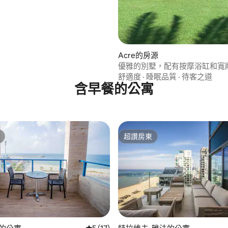
Acre的房源
優雅的別墅，配有按摩浴缸和寬
舒適度
·
睡眠品質
·
待客之道
含早餐的公寓
超讚房東
超讚房東