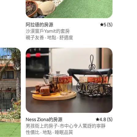
阿拉德的房源
從 5 則評價中獲得
5 (5)
沙漠窗戶Yamit的套房
親子友善
·
地點
·
舒適度
 分）
Ness Ziona的房源
從 5 則評價中獲得 4
4.8 (5)
男孩街上的房子-市中心令人驚訝的寧靜
性價比
·
地點
·
睡眠品質