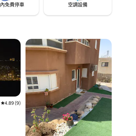
內免費停車
空調設備
 分）
從 9 則評價中獲得 4.89 的平均評分（滿分 5 分）
4.89 (9)