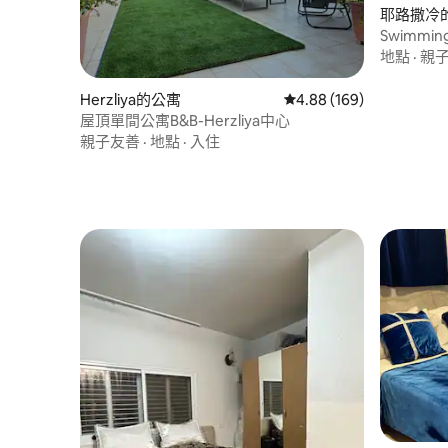
耶路撒冷
Swimmi
做夢！
地點
·
親
Herzliya的公寓
從 169 則評價中獲得 4.
4.88 (169)
屋頂單間公寓B&B-Herzliya中心
親子友善
·
地點
·
入住