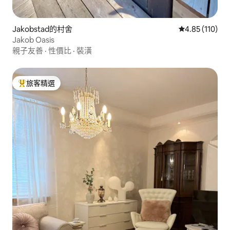
Jakobstad的村舍
從 110 則評價
4.85 (110)
Jakob Oasis
親子友善
·
性價比
·
裝潢
旅客精選
旅客精選榜首