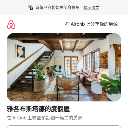
略
系統已自動翻譯部分資訊。
顯示原文
過
以
前
在 Airbnb 上分享你的房源
往
內
容
雅各布斯塔德的度假屋
在 Airbnb 上尋並預訂獨一無二的房源