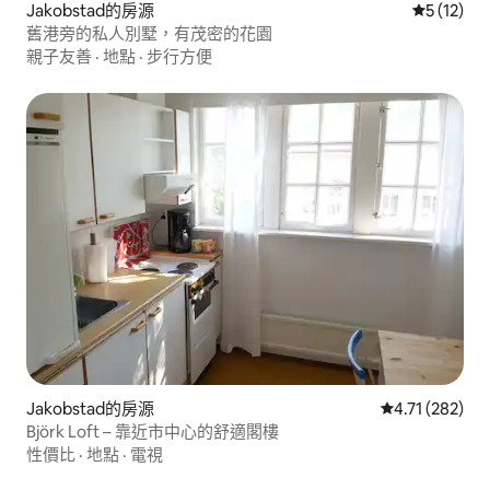
Jakobstad的房源
從 12 則
5 (12)
舊港旁的私人別墅，有茂密的花園
親子友善
·
地點
·
步行方便
Jakobstad的房源
從 282 則評價
4.71 (282)
Björk Loft – 靠近市中心的舒適閣樓
性價比
·
地點
·
電視