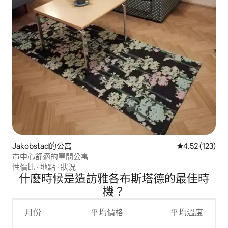
Jakobstad的公寓
從 123 則評價
4.52 (123)
市中心舒適的單間公寓
性價比
·
地點
·
狀況
什麼時候是造訪雅各布斯塔德的最佳時
機？
月份
平均價格
平均溫度