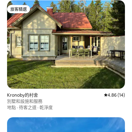
旅客精選
旅客精選
Kronoby的村舍
從 14 則評價
4.86 (14)
別墅和設施和服務
地點
·
待客之道
·
乾淨度