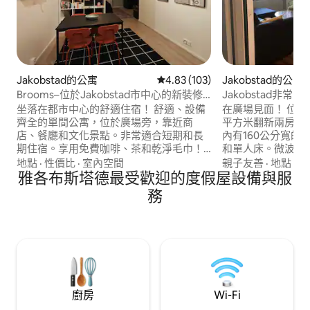
Jakobstad的公寓
從 103 則評價中獲得 4.83 的平
4.83 (103)
Jakobstad的公寓
Brooms–位於Jakobstad市中心的新裝修
Jakobstad非
單間公寓
公寓
坐落在都市中心的舒適住宿！ 舒適、設備
在廣場見面！ 位於皮埃塔薩里市中心的55
齊全的單間公寓，位於廣場旁，靠近商
平方米翻新兩房公寓，
店、餐廳和文化景點。非常適合短期和長
內有160公分寬的
期住宿。享用免費咖啡、茶和乾淨毛巾！
和單人床。微波爐
📍 位於市中心 – 一切都在步行範圍內 🏡 設
廣場旁邊！ 雅各布斯
地點
·
性價比
·
室內空間
親子友善
·
地點
·
裝
備齊全 – 所有必需品，讓您住得舒適 ☕ 包
雅各布斯塔德最受歡迎的度假屋設備與服
市中心的二居室，
含咖啡和茶 Vi pratar svenska 🇸🇪
1-4人。臥室內有
務
Puhumme suomea 🇫🇮 我們會說英語 🏴󠁧󠁢󠁥󠁮󠁧󠁿
床。客廳有一張沙
祝一切順心。 Daniel & Mervi
爐、洗碗機。 雅各
市中心設備齊全的翻
廚房
Wi-Fi