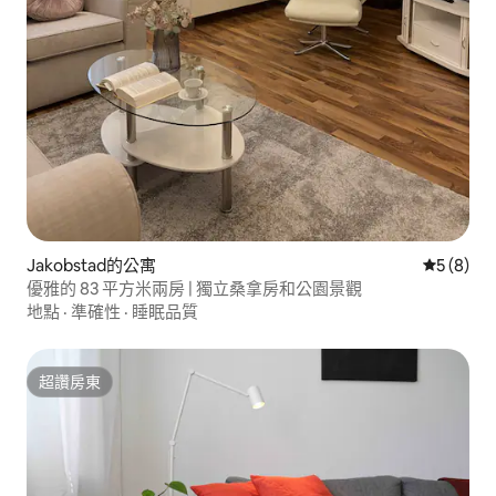
Jakobstad的公寓
從 8 則
5 (8)
優雅的 83 平方米兩房 | 獨立桑拿房和公園景觀
地點
·
準確性
·
睡眠品質
超讚房東
超讚房東