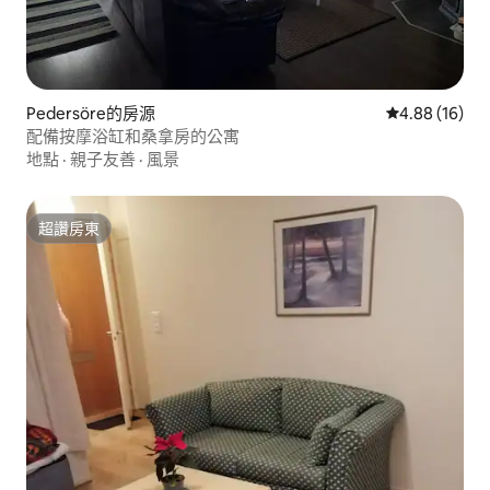
Pedersöre的房源
從 16 則評價
4.88 (16)
配備按摩浴缸和桑拿房的公寓
地點
·
親子友善
·
風景
超讚房東
超讚房東