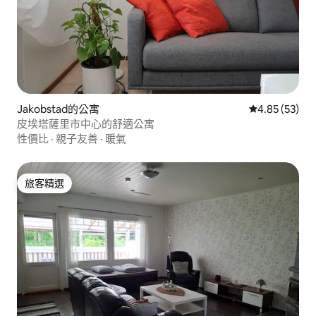
Jakobstad的公寓
從 53 則評價
4.85 (53)
皮埃塔薩里市中心的舒適公寓
性價比
·
親子友善
·
暖氣
旅客精選
旅客精選