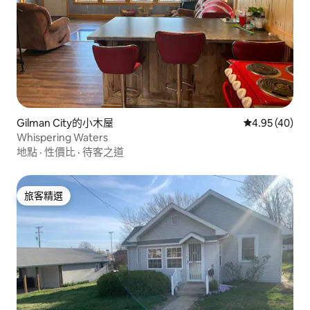
Gilman City的小木屋
從 40 則評價
4.95 (40)
Whispering Waters
地點
·
性價比
·
待客之道
旅客精選
旅客精選