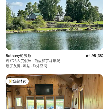
Bethany的房源
從 38 則評價
4.95 (38)
湖畔私人度假屋 • 钓魚和寧靜景觀
親子友善
·
地點
·
戶外空間
旅客精選
旅客精選榜首