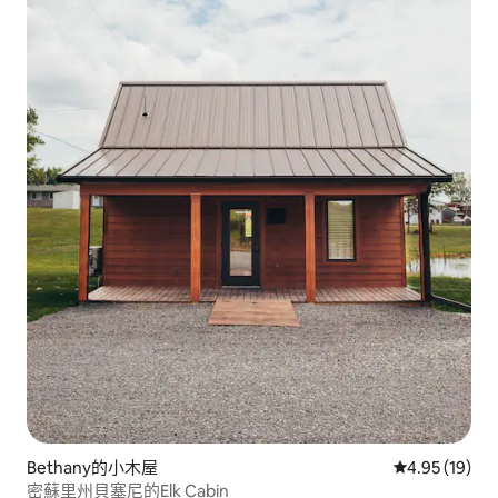
Bethany的小木屋
從 19 則評價
4.95 (19)
密蘇里州貝塞尼的Elk Cabin