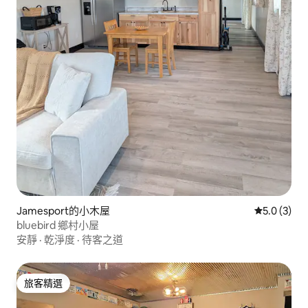
Jamesport的小木屋
從 3 則評價
5.0 (3)
bluebird 鄉村小屋
安靜
·
乾淨度
·
待客之道
旅客精選
旅客精選