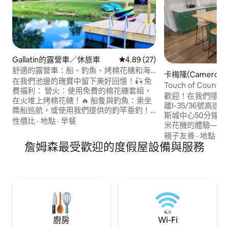
Gallatin的露營車／休旅車
從 27 則評價中獲得 4.89 的平
4.89 (27)
舒適的露營車：船、釣魚、烤棉花糖和海
卡梅隆(Cameron
灘
在我們池邊的瑰寶中留下美好回憶！🎣 免
Touch of Coun
費福利： 營火：使用免費的棉花糖套組，
和卡拉 OK
歡迎！在我們隱密
在火堆上烤棉花糖！🔥 船隻與釣魚：乘坐
離I-35/36號高
槳船巡航，或使用我們提供的釣竿垂釣！
斯城中心50分鐘。 
給孩子的新遊樂設施！🛝 提供 WiFi！📶 在
性價比
·
地點
·
早餐
米花機的體驗——
海灘上為所有人打造的樂趣！⛱️ Missouri
大比賽！ 設備包括高
親子友善
·
地點
·
格
Star Quilt Co. (15 分鐘)：您很快就會到達
詹姆森最受歡迎的度假屋設備與服務
Nintendo Swi
世界著名的「縫製被子之地」！
探索我們的私人綠
Jamesport（15分鐘）：迷人的阿米希鄉
溪流、一座橋樑和
村、當地麵包店和手工藝品
型停車場，配有可
車道。 只需 5 分
預訂住宿！
廚房
Wi-Fi