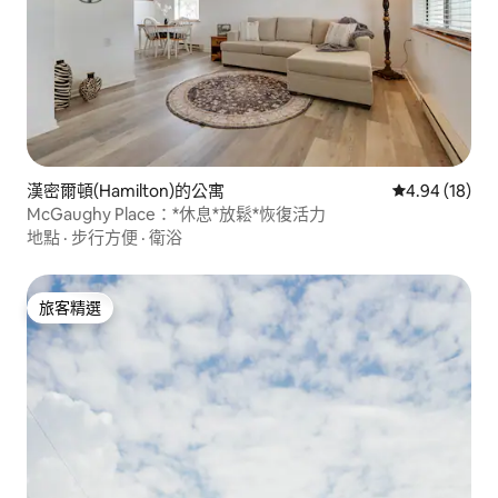
漢密爾頓(Hamilton)的公寓
從 18 則評價
4.94 (18)
McGaughy Place：*休息*放鬆*恢復活力
地點
·
步行方便
·
衛浴
旅客精選
旅客精選