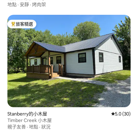
地點
·
安靜
·
烤肉架
旅客精選
旅客精選榜首
Stanberry的小木屋
從 30 則評
5.0 (30)
Timber Creek 小木屋
親子友善
·
地點
·
狀況