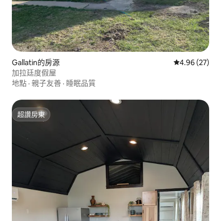
Gallatin的房源
從 27 則評價
4.96 (27)
加拉廷度假屋
地點
·
親子友善
·
睡眠品質
超讚房東
超讚房東