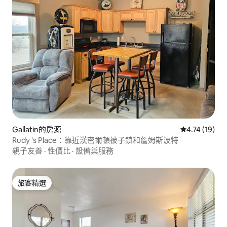
Gallatin的房源
從 19 則評價
4.74 (19)
Rudy 's Place：靠近漢密爾頓被子鎮和詹姆斯波特
親子友善
·
性價比
·
設備與服務
旅客精選
旅客精選