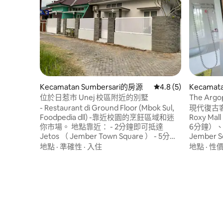
Kecamatan Sumbersari的房源
從 5 則評價中獲得 4
4.8 (5)
Kecamat
位於日惹市 Unej 校區附近的別墅
The Arg
- Restaurant di Ground Floor (Mbok Sul,
現代復古客用住房 靠
Foodpedia dll) -靠近校園的烹飪區域和迷
Roxy Ma
你市場。 地點靠近： - 2分鐘即可抵達
6分鐘）、Li
Jetos （ Jember Town Square ） - 5分鐘
Jember 
即可抵達UNEJ牙科和口腔醫院 - 5分鐘即可
分鐘）。
地點
·
準確性
·
入住
地點
·
性
抵達Jember State Polytechnic - 7分鐘即
灘之旅後好
可抵達Jember州立大學 - 12分鐘即可抵達
Kawa 
Alun Alun Jember - 15分鐘即可抵達Dr
結，提供
Soebandi Jember醫院 -17分鐘即可抵達
Jembe
Lippo Jember商場 - 1分鐘即可抵達
交通工具
Jember Open University - 5分鐘即可抵達
Unej Campus Foodcourt Food