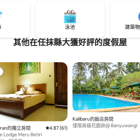
i
泳池
建築物
其他在任抹縣大獲好評的度假屋
Kalibaru的飯店房間
僅限高級花園房@ Banyuwangi
garan的獨立房間
從 61 則評價中獲得 4.87 的平均評分（滿分 5
4.87 (61)
le Lodge Meru Betiri