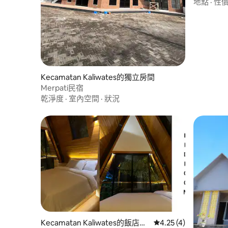
地點
·
性
Kecamatan Kaliwates的獨立房間
Merpati民宿
乾淨度
·
室內空間
·
狀況
Kecamatan Kaliwates的飯店房
從 4 則評價中獲得 4.
4.25 (4)