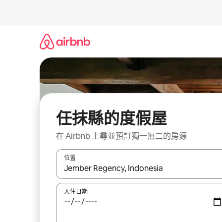
略
過
以
前
往
內
容
任抹縣的度假屋
在 Airbnb 上尋並預訂獨一無二的房源
位置
如有搜尋結果，瀏覽內容時請使用上下箭頭，或輕
入住日期