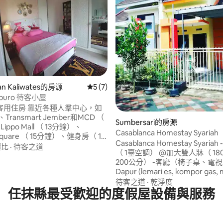
.8 的平均評分（滿分 5 分）
an Kaliwates的房源
從 7 則評價中獲得 5 的平均評分（滿分 5
5 (7)
opuro 待客小屋
近各種人羣中心，如
ll、Transmart Jember和MCD （
Sumbersari的房源
ppo Mall （ 13分鐘）、
Casablanca Homestay Syariah
Square （ 15分鐘）、健身房（ 1
Casablanca Homestay Syariah - 2間臥室
 一個不錯的地方，讓您在爸爸海
價比
·
待客之道
（ 1臺空調） @加大雙人牀（ 180公分x
好休息。 或者在您的Bromo和
200公分） -客廳（椅子桌、電視 29 ") 
Ijen之間。 房子旁邊是休息區域連
Dapur (lemari es, kompor gas, magic
各種餐飲選擇。 非常適合在
com, dan peralatan dapur 其他） -浴室 -
待客之道
·
乾淨度
r市停留的房子，非常靠近各種公共
任抹縣最受歡迎的度假屋設備與服務
車棚 - Jember市的位置 *沒有變態* ，適合
劃船團體、家庭、畢業典禮、工