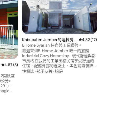
Sky Fa
桁架支撐
項永續發展
抗全球變
活動中運
待客之道
潤。
Kabupaten Jember的連棟房
從 17 則評價中獲得 4
4.82 (17)
屋
BHome Syariah 住宿與工業趨勢。
 分）
歡迎來到B-Home Jember 唯一的旅館
Industrial Cozy Homestay –現代舒適與都
市風格 在我們的工業風格民宿享受舒適的
從 3 則評價中獲得 4.67 的平均評分（滿分 5 分）
4.67 (3)
住宿，配備外露的混凝土、黑色鋼鐵裝飾
和溫暖的木質裝飾。 現代化、整潔且舒適
性價比
·
親子友善
·
退房
的空間，非常適合放鬆或工作。 這間民宿
設計簡約時尚，自然光線充足，佈局井然
-
有序，非常適合情侶、小家庭或尋求平靜
舒適住宿的獨自旅客入住。
作等……