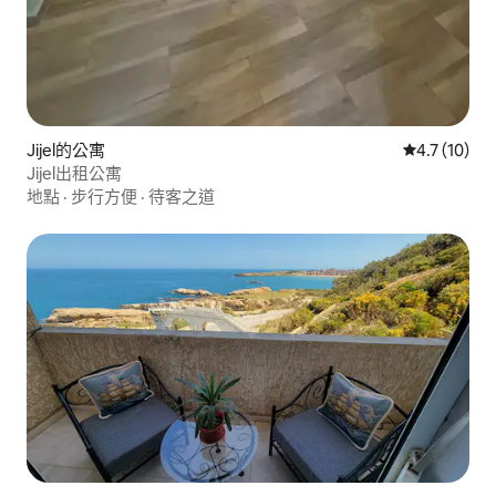
Jijel的公寓
從 10 則評
4.7 (10)
Jijel出租公寓
地點
·
步行方便
·
待客之道