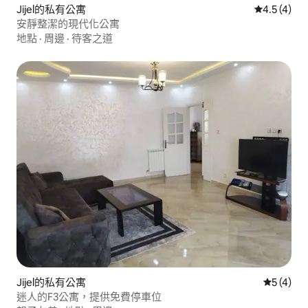
Jijel的私有公寓
從 4 則評價
4.5 (4)
安靜整潔的現代化公寓
地點
·
周邊
·
待客之道
Jijel的私有公寓
從 4 則
5 (4)
迷人的F3公寓，提供免費停車位