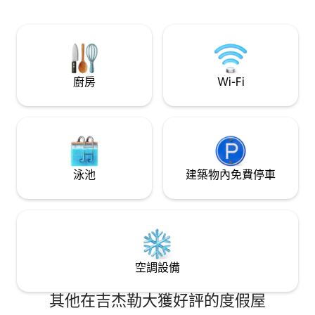
restaurants. 🗝 Accueil personnalisé :
proximité de resta
remise des clés sur place 💬 Disponibles
supermarché, d'u
à tout moment : pour toute question ou
gares routières.
besoin particulier, nous restons à votre
stationnement séc
écoute avant et pendant votre séjour.
rue calme et de nu
廚房
Wi-Fi
泳池
建築物內免費停車
空調設備
其他在吉杰勒大獲好評的度假屋