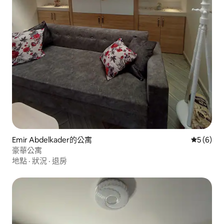
Emir Abdelkader的公寓
從 6 則
5 (6)
豪華公寓
地點
·
狀況
·
退房