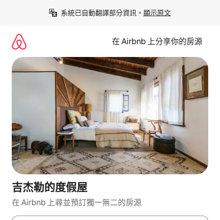
略
系統已自動翻譯部分資訊。
顯示原文
過
以
前
在 Airbnb 上分享你的房源
往
內
容
吉杰勒的度假屋
在 Airbnb 上尋並預訂獨一無二的房源