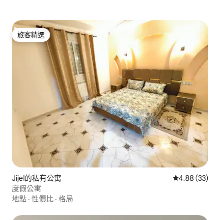
旅客精選
旅客精選
Jijel的私有公寓
從 33 則評價
4.88 (33)
度假公寓
地點
·
性價比
·
格局