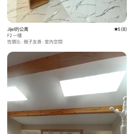
Jijel的公寓
從 8 則
5 (8)
F2 一樓
性價比
·
親子友善
·
室內空間