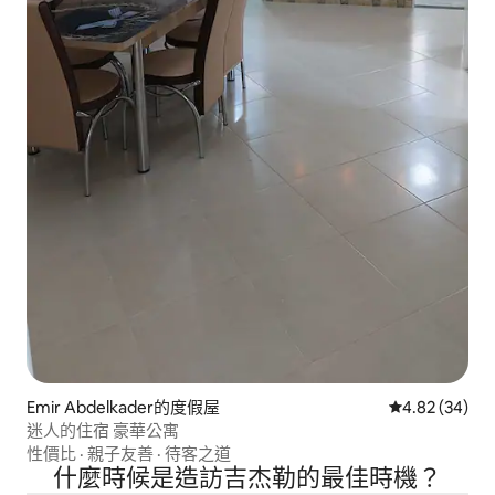
Emir Abdelkader的度假屋
從 34 則評價
4.82 (34)
迷人的住宿 豪華公寓
性價比
·
親子友善
·
待客之道
什麼時候是造訪吉杰勒的最佳時機？