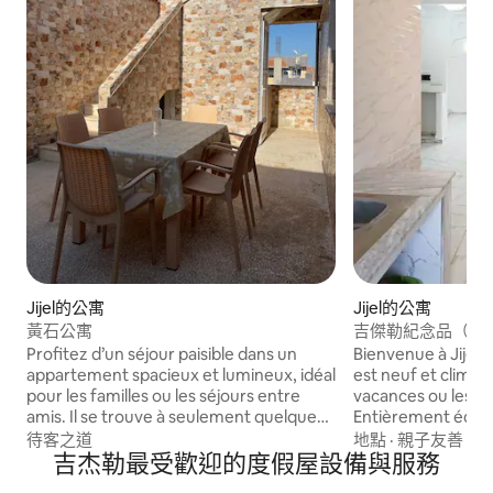
Jijel的公寓
Jijel的公寓
黃石公寓
吉傑勒紀念品（F3 
Profitez d’un séjour paisible dans un
Bienvenue à Jijel
appartement spacieux et lumineux, idéal
est neuf et climati
pour les familles ou les séjours entre
vacances ou les sé
amis. Il se trouve à seulement quelques
Entièrement équipé
minutes à pied de la faculté et de l’arrêt
froide et chaude 2
待客之道
地點
·
親子友善
·
衛
de bus, et à 5 minutes en voiture des
吉杰勒最受歡迎的度假屋設備與服務
la Corniche, à 400
plages, des supermarchés et des
et à 800 m de la p