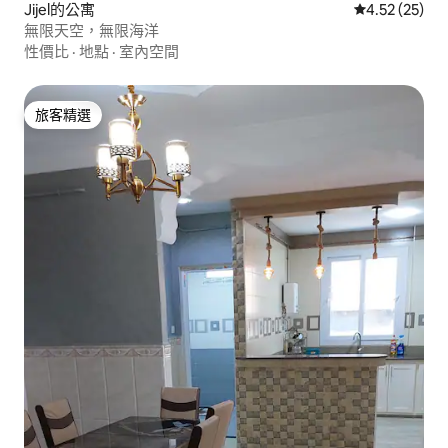
Jijel的公寓
從 25 則評價
4.52 (25)
無限天空，無限海洋
性價比
·
地點
·
室內空間
旅客精選
旅客精選