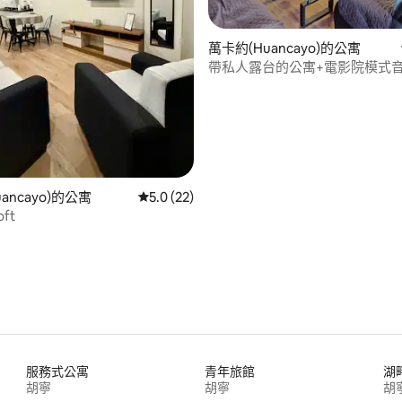
.0 的平均評分（滿分 5 分）
萬卡約(Huancayo)的公寓
帶私人露台的公寓+電影院模式
ancayo)的公寓
從 22 則評價中獲得 5.0 的平均評分（滿分 5
5.0 (22)
oft
服務式公寓
青年旅館
湖
胡寧
胡寧
胡