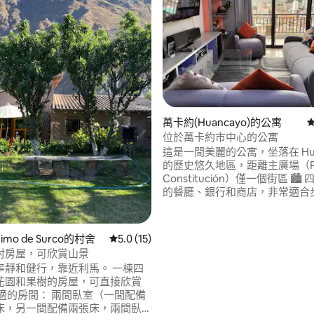
.91 的平均評分（滿分 5 分）
萬卡約(Huancayo)的公寓
位於萬卡約市中心的公寓
這是一間美麗的公寓，坐落在 Hua
的歷史悠久地區，距離主廣場（Pl
Constitución）僅一個街區 🏙
的餐廳、銀行和商店，非常適合
這座城市。 ✔️ 設備齊全，讓您感
設備齊全的廚房 ✔️ 可俯瞰城市全景的露台
✔️ 私人車庫（應要求提供） ✔️ 電
nimo de Surco的村舍
從 15 則評價中獲得 5.0 的平均評分（滿分 5
5.0 (15)
且獨立的環境 預訂並享受萬卡約
村房屋，可欣賞山景
(Huancayo) 市中心的最佳住宿
寧靜和健行，靠近利馬。 一棟四
花園和果樹的房屋，可直接欣賞
床，另一間配備兩張床，兩間臥