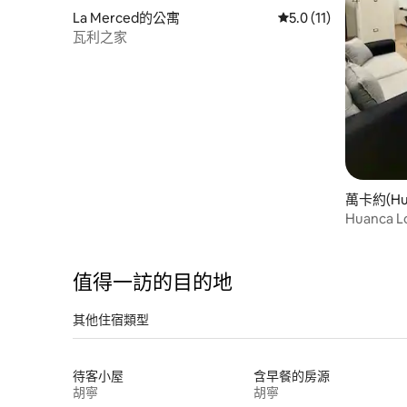
La Merced的公寓
從 11 則評價中獲得 5
5.0 (11)
瓦利之家
萬卡約(Hu
Huanca L
值得一訪的目的地
其他住宿類型
待客小屋
含早餐的房源
胡寧
胡寧