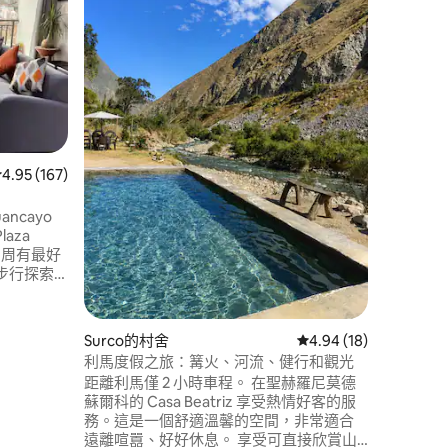
內。
🏡入住Fu
然包圍的舒適公寓。
漫步，呼
可以參觀我們
發，您可以
景台、rio
點；環境安全安靜。 
幾分鐘路
從 167 則評價中獲得 4.95 的平均評分（滿分 5 分）
4.95 (167)
ncayo
aza
️ 四周有最好
步行探索
到舒適 ✔️
梯 ✔️ 安全
 分）
Surco的村舍
從 18 則評價中獲得 4
4.94 (18)
利馬度假之旅：篝火、河流、健行和觀光
體驗！
距離利馬僅 2 小時車程。 在聖赫羅尼莫德
蘇爾科的 Casa Beatriz 享受熱情好客的服
務。這是一個舒適溫馨的空間，非常適合
遠離喧囂、好好休息。 享受可直接欣賞山