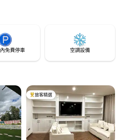
景的客房、河畔通道，以及可供分享特別
時光的烤肉和營火區域。 📍靠近： 庫奇馬
查伊區帕拉卡拉鎮瓦納諾村 馬圖卡納的
Ichoca Songos 雪地滑管 在大自然與放鬆
之間取得平衡。 📌 免費停車，我們可應要
求提供機場接送服務
內免費停車
空調設備
旅客精選
旅客精選榜首