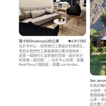
萬卡約(Huancayo)的公寓
從 130 則評價中獲得 4
4.91 (130)
位於市中心、採用現代工業設計的單間公
寓
祝您在我們的工業風單間公寓住宿愉快，
這是一個現代化且舒適的空間，設計充分
利用每一個空間： ✅ 位於中心地帶：距離
Real Plaza 3 個街區，距離 Los Andes
Terminal 和 Mall Plaza 5 個街區，距離萬卡
約市中心 7 個街區。 靠近餐廳、超市、咖
啡館、電影院和商店。 ✅ 位於大樓一樓，
San Jero
獨立入口 ✅ 小號小號 ✅ 43 吋電視 ✅ 為了
利馬的鄉
確保更加衛生，棉質床單已用熱水清洗並
大自然、
熨燙過 ✅ 我們會開立收據或發票
周環繞著
山景。 舒適的房間： 兩間臥室（一間配備
加大雙人