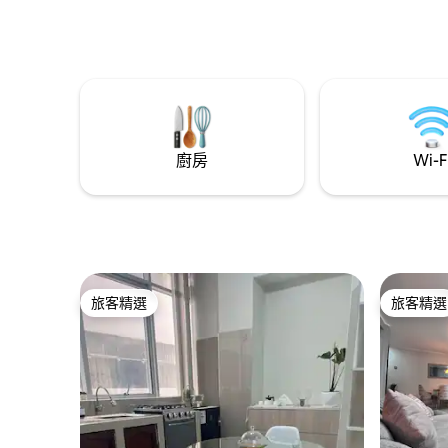
室均配備電視）。 設
一個傳統
雞肉或五花肉。 享受的空
足球、Sapi
路線： Hua
查伊 非常適合白天享受大自然，夜晚安靜
地休息。
廚房
Wi-F
旅客精選
旅客精選
旅客精選
旅客精選