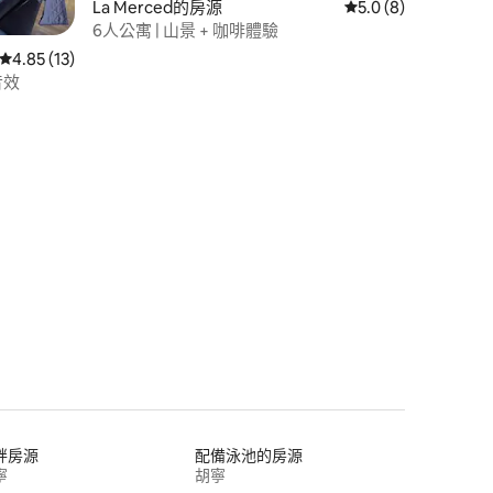
La Merced的房源
從 8 則評價中獲得 5
5.0 (8)
6人公寓 | 山景 + 咖啡體驗
從 13 則評價中獲得 4.85 的平均評分（滿分 5 分）
4.85 (13)
音效
 分）
畔房源
配備泳池的房源
寧
胡寧