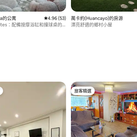
ica的公寓
從 53 則評價中獲得 4.96 的平均評分（滿分 5
4.96 (53)
萬卡約(Huancayo)的房源
Suites：配備按摩浴缸和撞球桌的
漂亮舒適的鄉村小屋
78 的平均評分（滿分 5 分）
旅客精選
旅客精選