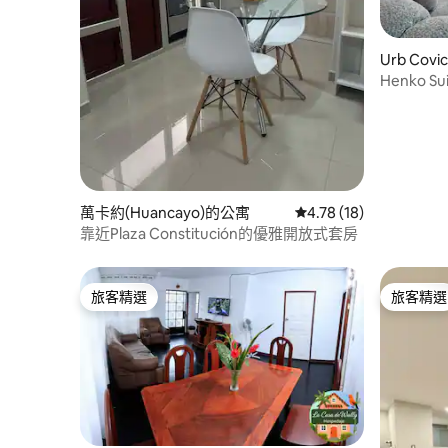
Urb Cov
Henko 
家庭套房
萬卡約(Huancayo)的公寓
從 18 則評價中獲得 4.
4.78 (18)
靠近Plaza Constitución的優雅開放式套房
旅客精選
旅客精選
旅客精選
旅客精選