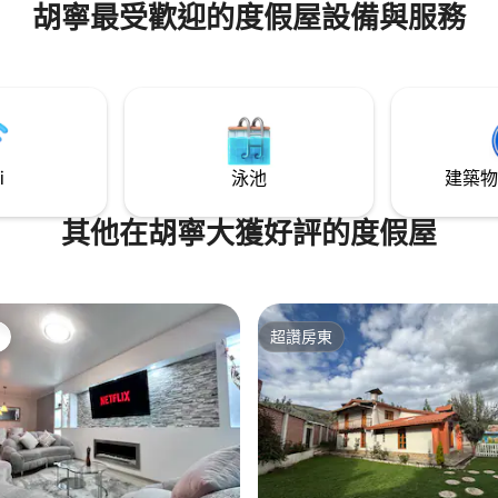
胡寧最受歡迎的度假屋設備與服務
備齊全的廚房，還有
的木柴烤箱，非常適合烤披薩、
間： 鞦韆、桌上
to 遊戲和停車位。 附近的健行
nano Palacala Mortero 庫奇馬
i
泳池
建築物
其他在胡寧大獲好評的度假屋
超讚房東
超讚房東