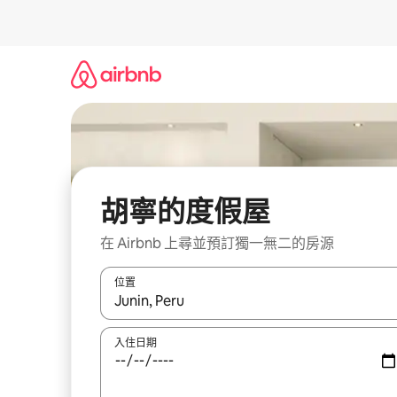
略
過
以
前
往
內
容
胡寧的度假屋
在 Airbnb 上尋並預訂獨一無二的房源
位置
如有搜尋結果，瀏覽內容時請使用上下箭頭，或輕
入住日期