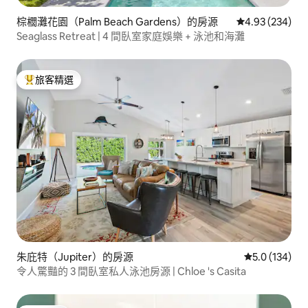
棕櫚灘花園（Palm Beach Gardens）的房源
從 234 則評價
4.93 (234)
Seaglass Retreat | 4 間臥室家庭娛樂 + 泳池和海灘
旅客精選
旅客精選榜首
朱庇特（Jupiter）的房源
從 134 則評
5.0 (134)
令人驚豔的 3 間臥室私人泳池房源 | Chloe 's Casita