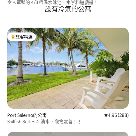
令人驚豔的 4/3 帶溫水泳池、水景和遊戲機！
設有冷氣的公寓
旅客精選
旅客精選榜首
Port Salerno的公寓
從 288 則評價
4.95 (288)
Sailfish Suites 4-濱水，寵物友善！！