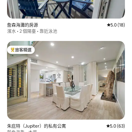
詹森海灘的房源
從 18 則評
5.0 (18)
濱水 • 2 個陽臺 • 靠近泳池
旅客精選
旅客精選榜首
朱庇特（Jupiter）的私有公寓
從 63 則評
5.0 (63)