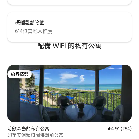
棕櫚灘動物園
614位當地人推薦
配備 WiFi 的私有公寓
旅客精選
旅客精選
哈欽森島的私有公寓
從 254 則評價
4.91 (254)
印第安河種植園海灘前公寓