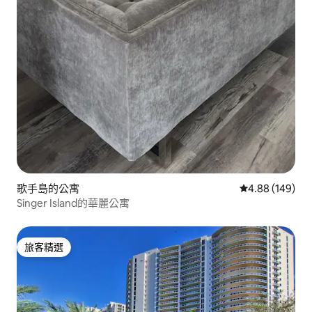
歌手島的公寓
從 149 則評價
4.88 (149)
Singer Island的華麗公寓
旅客精選
旅客精選