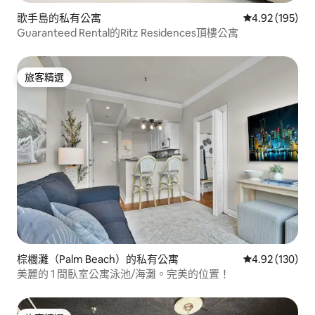
歌手島的私有公寓
從 195 則評價
4.92 (195)
Guaranteed Rental的Ritz Residences頂樓公寓
旅客精選
旅客精選
棕櫚灘（Palm Beach）的私有公寓
從 130 則評價
4.92 (130)
美麗的 1 間臥室公寓泳池/海灘。完美的位置！