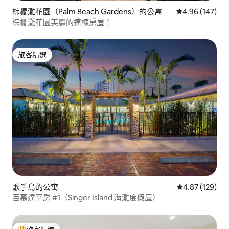
棕櫚灘花園（Palm Beach Gardens）的公寓
從 147 則評價
4.96 (147)
棕櫚灘花園美麗的連棟房屋！
旅客精選
旅客精選
歌手島的公寓
從 129 則評價
4.87 (129)
百慕達平房 #1（Singer Island 海灘度假屋）