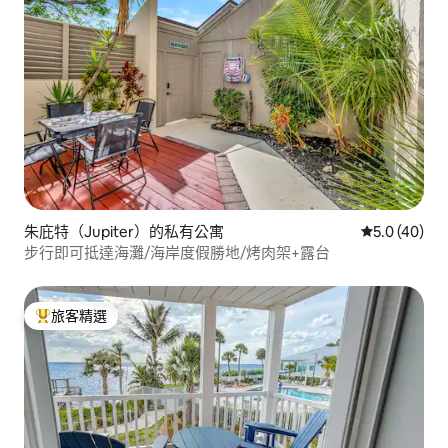
朱庇特（Jupiter）的私有公寓
從 40 則評
5.0 (40)
步行即可抵達海灘/海岸度假勝地/烤肉架+露台
旅客精選
旅客精選榜首