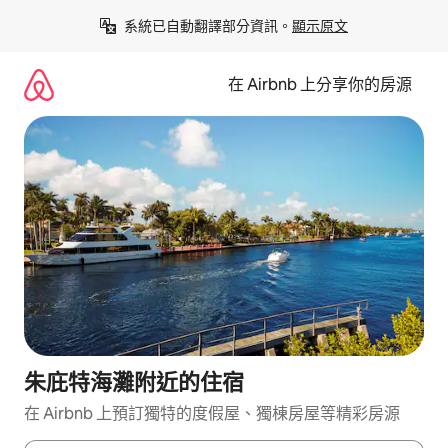
略
系統已自動翻譯部分資訊。
顯示原文
過
以
前
在 Airbnb 上分享你的房源
往
內
容
朱庇特海灘附近的住宿
在 Airbnb 上預訂獨特的度假屋、獨棟房屋等精彩房源