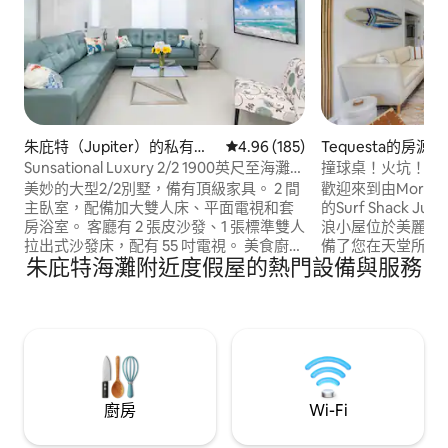
朱庇特（Jupiter）的私有公
從 185 則評價中獲得 4.96 的平
4.96 (185)
Tequesta的房源
寓
Sunsational Luxury 2/2 1900英尺至海灘1
撞球桌！火坑！距離
樓
美妙的大型2/2別墅，備有頂級家具。 2 間
歡迎來到由Morem
主臥室，配備加大雙人床、平面電視和套
的Surf Shack Jupiter！ 這個
房浴室。 客廳有 2 張皮沙發、1 張標準雙人
浪小屋位於美麗的
拉出式沙發床，配有 55 吋電視。 美食廚房
備了您在天堂所需
朱庇特海灘附近度假屋的熱門設備與服務
配備旅行廚師所需的一切，SS電器。 提供
坑、戶外用餐和烤
舒適的一切考慮，提供 4 人的海灘裝備，
離海灘、海濱餐廳
還有手推車，可將所有物品帶到海灘。 戶
為家庭、高爾夫球
外門廊有可容納6人的用餐區。 步行前往
職棒大聯盟球員和
酒吧、休息區、公園和海灘。 房源有加熱
勝地，配有令人驚
泳池和網球/壁球場，毗鄰公園和健身步
離PBI機場25分鐘
道。16%的管理費是Airbnb費用。
廚房
Wi-Fi