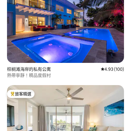
棕榈滩海岸的私有公寓
從 100 則評價
4.93 (100)
熱帶寧靜！精品度假村
旅客精選
旅客精選榜首