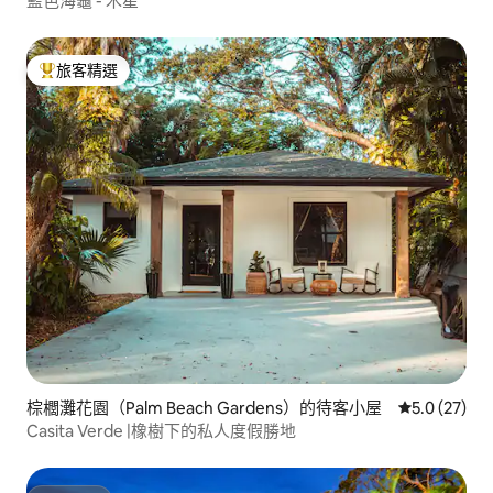
藍色海龜 - 木星
旅客精選
旅客精選榜首
棕櫚灘花園（Palm Beach Gardens）的待客小屋
從 27 則評
5.0 (27)
Casita Verde |橡樹下的私人度假勝地