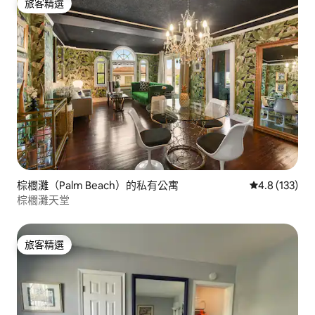
旅客精選
旅客精選
棕櫚灘（Palm Beach）的私有公寓
從 133 則評
4.8 (133)
棕櫚灘天堂
旅客精選
旅客精選