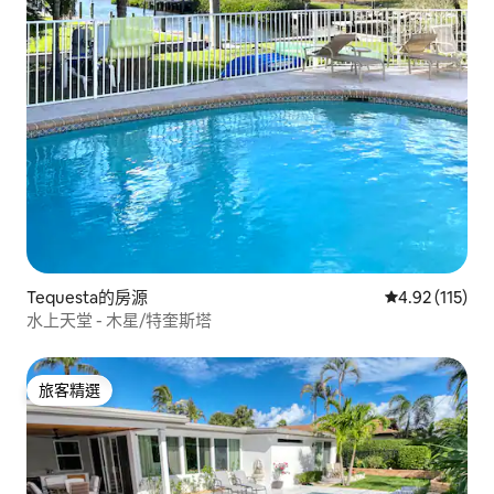
Tequesta的房源
從 115 則評價
4.92 (115)
水上天堂 - 木星/特奎斯塔
旅客精選
旅客精選