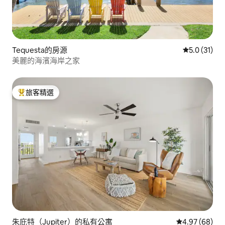
Tequesta的房源
從 31 則評
5.0 (31)
美麗的海濱海岸之家
旅客精選
旅客精選榜首
朱庇特（Jupiter）的私有公寓
從 68 則評價
4.97 (68)