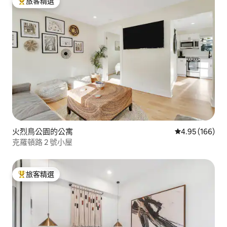
旅客精選
旅客精選榜首
火烈鳥公園的公寓
從 166 則評價
4.95 (166)
克羅頓路 2 號小屋
旅客精選
旅客精選榜首