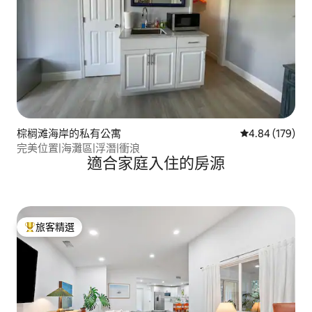
棕榈滩海岸的私有公寓
從 179 則評價
4.84 (179)
完美位置|海灘區|浮潛|衝浪
適合家庭入住的房源
旅客精選
旅客精選榜首