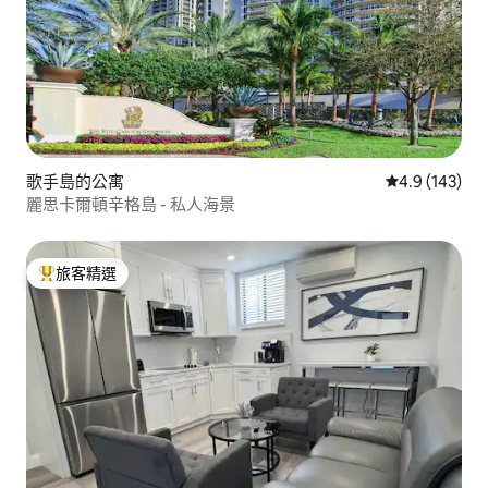
歌手島的公寓
從 143 則評
4.9 (143)
麗思卡爾頓辛格島 - 私人海景
旅客精選
旅客精選榜首