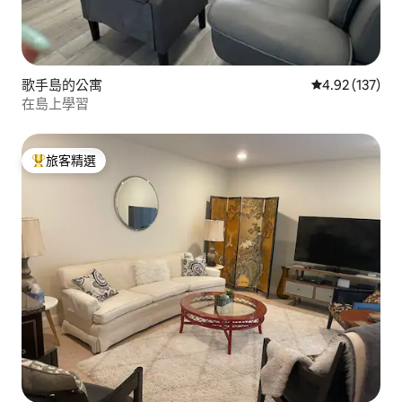
歌手島的公寓
從 137 則評價
4.92 (137)
在島上學習
旅客精選
旅客精選榜首