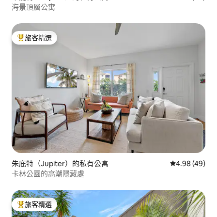
海景頂層公寓
旅客精選
旅客精選榜首
朱庇特（Jupiter）的私有公寓
從 49 則評價
4.98 (49)
卡林公園的高潮隱藏處
旅客精選
旅客精選榜首