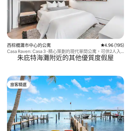
西棕櫚灘市中心的公寓
從 195 則評價
4.96 (195)
Casa Raven: Casa 3 -精心策劃的現代單間公寓，可供2人入
朱庇特海灘附近的其他優質度假屋
住
旅客精選
旅客精選