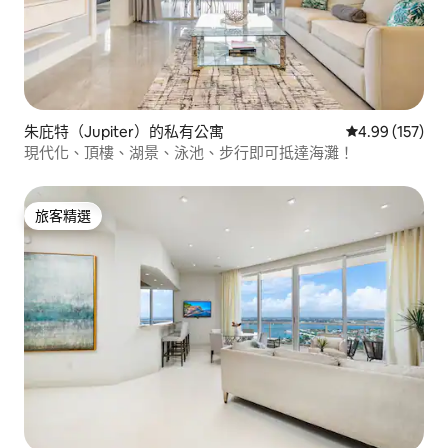
朱庇特（Jupiter）的私有公寓
從 157 則評價
4.99 (157)
現代化、頂樓、湖景、泳池、步行即可抵達海灘！
旅客精選
旅客精選