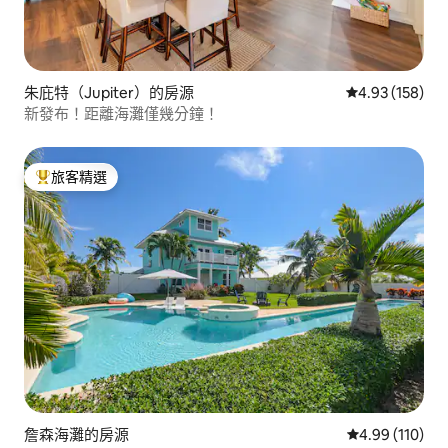
朱庇特（Jupiter）的房源
從 158 則評價
4.93 (158)
新發布！距離海灘僅幾分鐘！
旅客精選
旅客精選榜首
詹森海灘的房源
從 110 則評價
4.99 (110)