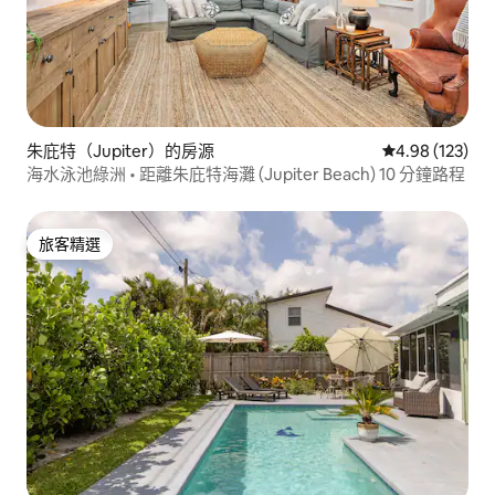
朱庇特（Jupiter）的房源
從 123 則評價
4.98 (123)
海水泳池綠洲 • 距離朱庇特海灘 (Jupiter Beach) 10 分鐘路程
旅客精選
旅客精選