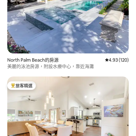
North Palm Beach的房源
從 120 則評價
4.93 (120)
美麗的泳池房源，附設水療中心，靠近海灘
旅客精選
旅客精選榜首