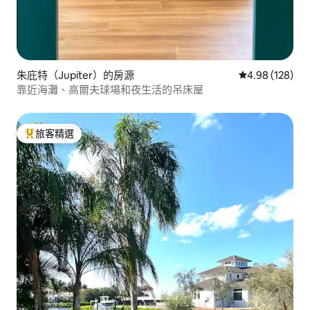
朱庇特（Jupiter）的房源
從 128 則評價
4.98 (128)
靠近海灘、高爾夫球場和夜生活的吊床屋
旅客精選
旅客精選榜首