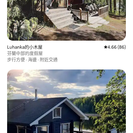
Luhanka的小木屋
從 86 則評價
4.66 (86)
芬蘭中部的度假屋
步行方便
·
海邊
·
附近交通