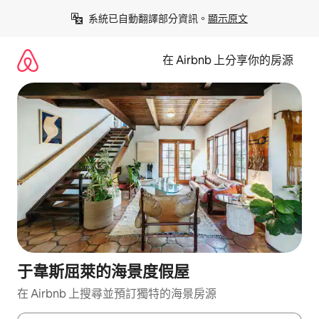
略
系統已自動翻譯部分資訊。
顯示原文
過
以
前
在 Airbnb 上分享你的房源
往
內
容
于韋斯屈萊的海景度假屋
在 Airbnb 上搜尋並預訂獨特的海景房源