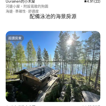
Uurainen的小木屋
從 22 則評價
4.91 (22)
河邊小屋，附設寬敞的狗園
海邊
·
準確性
·
舒適度
配備泳池的海景房源
超讚房東
超讚房東