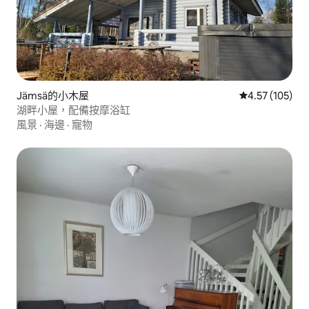
Jämsä的小木屋
從 105 則評價
4.57 (105)
湖畔小屋，配備按摩浴缸
風景
·
海邊
·
寵物