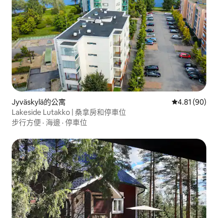
Jyväskylä的公寓
從 90 則評價
4.81 (90)
Lakeside Lutakko | 桑拿房和停車位
步行方便
·
海邊
·
停車位