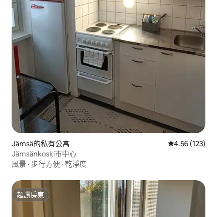
Jämsä的私有公寓
從 123 則評價
4.56 (123)
Jämsänkoski市中心
風景
·
步行方便
·
乾淨度
超讚房東
超讚房東