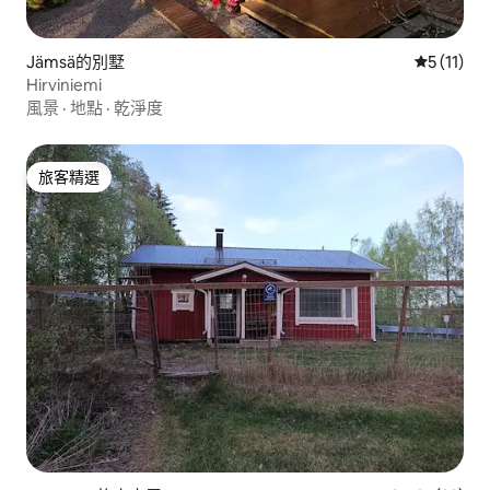
Jämsä的別墅
從 11 則
5 (11)
Hirviniemi
風景
·
地點
·
乾淨度
旅客精選
旅客精選