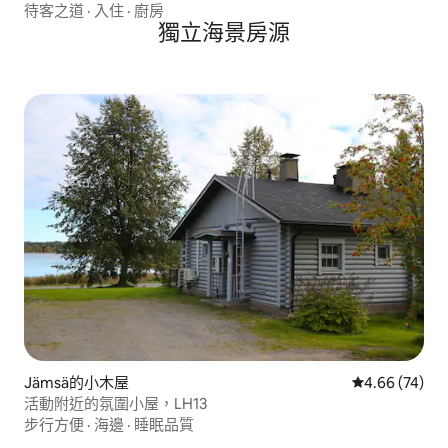
待客之道
·
入住
·
廚房
獨立海景房源
Jämsä的小木屋
從 74 則評價
4.66 (74)
活動附近的氛圍小屋，LH13
步行方便
·
海邊
·
睡眠品質