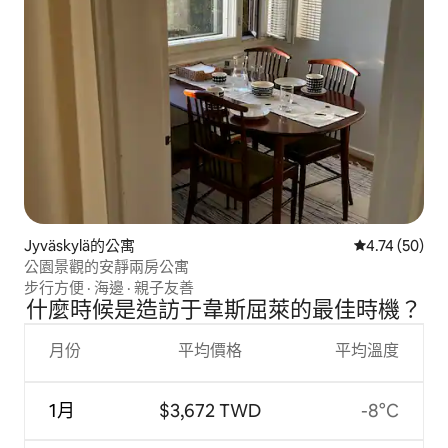
Jyväskylä的公寓
從 50 則評價
4.74 (50)
公園景觀的安靜兩房公寓
步行方便
·
海邊
·
親子友善
什麼時候是造訪于韋斯屈萊的最佳時機？
月份
平均價格
平均溫度
1月
$3,672 TWD
-8°C