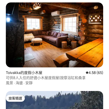
Toivakka的度假小木屋
從 65 則評價
4.58 (65)
可供8人入住的舒適小木屋度假屋|按摩浴缸和桑拿
風景
·
海邊
·
安靜
旅客精選
旅客精選