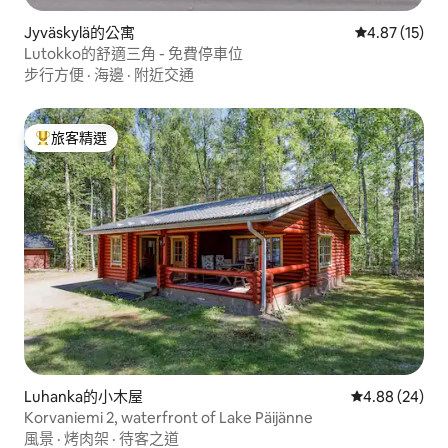
Jyväskylä的公寓
從 15 則評價
4.87 (15)
Lutokko的舒適三角 - 免費停車位
步行方便
·
海邊
·
附近交通
旅客精選
旅客精選榜首
Luhanka的小木屋
從 24 則評價
4.88 (24)
Korvaniemi 2, waterfront of Lake Päijänne
風景
·
烤肉架
·
待客之道