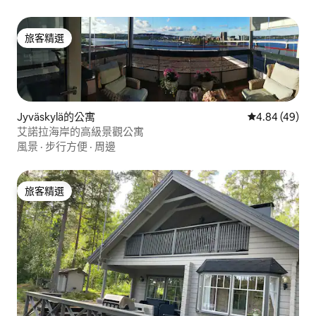
旅客精選
旅客精選
Jyväskylä的公寓
從 49 則評價
4.84 (49)
艾諾拉海岸的高級景觀公寓
風景
·
步行方便
·
周邊
旅客精選
旅客精選