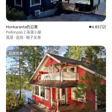
Honkaranta的公寓
從 12 則評價
4.83 (12)
Pellonpää 2 海濱小屋
風景
·
退房
·
親子友善
超讚房東
超讚房東