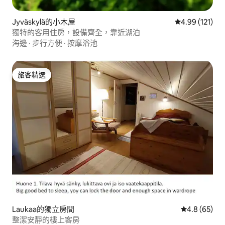
Jyväskylä的小木屋
從 121 則評價
4.99 (121)
獨特的客用住房，設備齊全，靠近湖泊
海邊
·
步行方便
·
按摩浴池
旅客精選
旅客精選
Laukaa的獨立房間
從 65 則評
4.8 (65)
整潔安靜的樓上客房