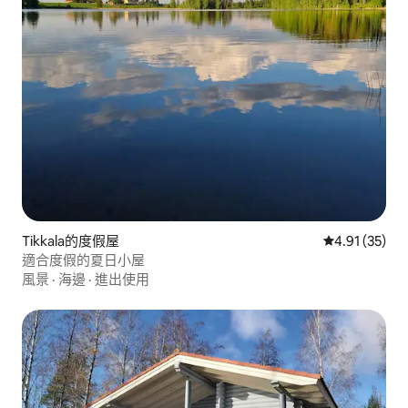
Tikkala的度假屋
從 35 則評價
4.91 (35)
適合度假的夏日小屋
風景
·
海邊
·
進出使用