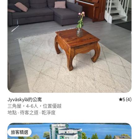
Jyväskylä的公寓
從 4 則
5 (4)
三角屋，4-6人，位置優越
地點
·
待客之道
·
乾淨度
旅客精選
旅客精選