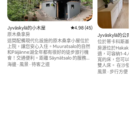
Jyväskylä的小木屋
從 45 則評價中獲得 4.98 的平
4.98 (45)
原木桑拿房
Jyväskylä的公寓
這間配備現代化設施的原木桑拿小屋位於
位於蒂卡科斯基 (Tik
上院，讓您安心入住。Muuratsalo的自然
公寓
房源位於Hakaka
和Päijänne湖全年都有很好的徒步旅行機
適，可容納1-4人。 住宿處有兩張 90 公
會！交通便利。距離 Säynätsalo 的服務和
寬的床，您可以將
Alvar Aalto 的目的地 2-4 公里，距離巴士
海邊
·
風景
·
待客之道
雙人床。 在沙發
站 0.3 公里。附近的學校操場有很好的遊
鬆，如有需要，它也
風景
·
步行方便
·
滑
戲/玩樂機會。2個立式滑板、皮艇、彈簧
寬的床。 奢華的
床。距離最近的游泳海灘500公尺，距離皮
好覺。 廚房設備精良，公寓也有洗衣機。
艇/衝浪槳板150公尺。
距離尤瓦斯屈拉僅12
英里。 房源提