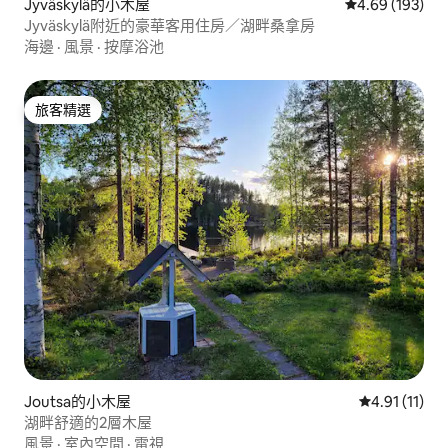
Jyväskylä的小木屋
從 193 則評價
4.69 (193)
Jyväskylä附近的豪華客用住房／湖畔桑拿房
海邊
·
風景
·
按摩浴池
旅客精選
旅客精選
Joutsa的小木屋
從 11 則評價
4.91 (11)
湖畔舒適的2層木屋
風景
·
室內空間
·
電視