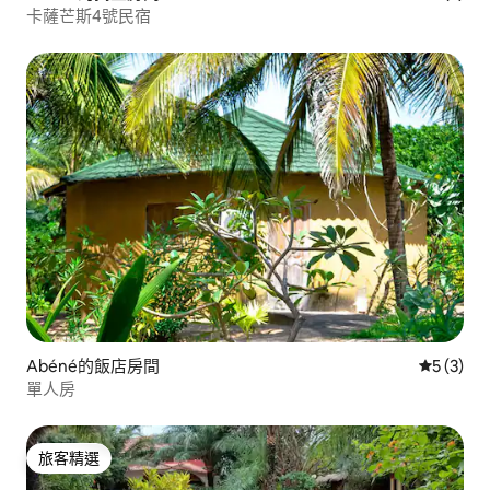
卡薩芒斯4號民宿
Abéné的飯店房間
從 3 則
5 (3)
單人房
旅客精選
旅客精選