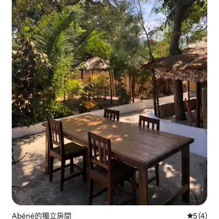
Abéné的獨立房間
從 4 則
5 (4)