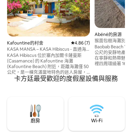
Abéné的房源
猴面包樹海灘別墅 
Kafountine的村舍
從 7 則評價中獲得 4.86 的平
4.86 (7)
Baobab Beach V
KASA MANSA – KASA Hibiscus - 直通海
公尺的安靜地產上，
灘
KASA Hibiscus 位於塞內加爾卡薩曼斯
在寧靜和熱帶魅力
(Casamance) 的 Kafountine 海灘
裡四周環繞著 16
(Kafountine Beach) 附近，距離海灘僅 50
一個可俯瞰大海的
公尺，是一棟充滿當地特色的迷人房屋，
停滯，大自然在此
卡方廷最受歡迎的度假屋設備與服務
非常適合享受寧靜的住宿體驗，同時體驗
當地漁港僅500公
海灘、大自然和當地文化。 這棟房子最多
舒適的餐廳和海灘
可容納 4 人，地處安靜僻靜的環境，非常
性和舒適性。
適合享受卡芳汀 (Kafountine) 的地道氛
圍。 此房源是 KASA MANSA 的一部分，
KASA MANSA 是一家當地的禮賓服務公
司，在卡薩曼斯 (Casamance) 提供多間住
宿。
廚房
Wi-Fi