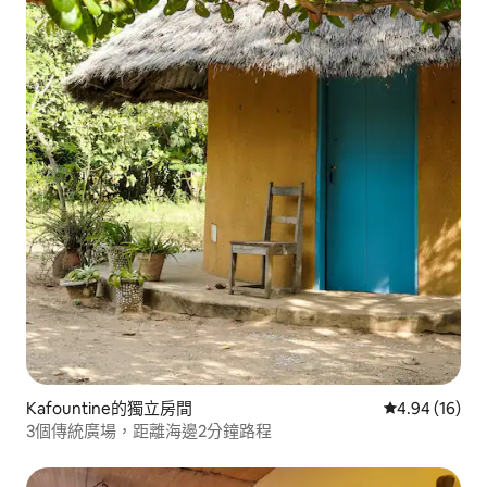
Kafountine的獨立房間
從 16 則評價
4.94 (16)
3個傳統廣場，距離海邊2分鐘路程