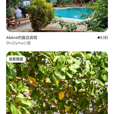
Abéné的飯店房間
從 8 則
5 (8)
ShuDyma小屋
旅客精選
旅客精選