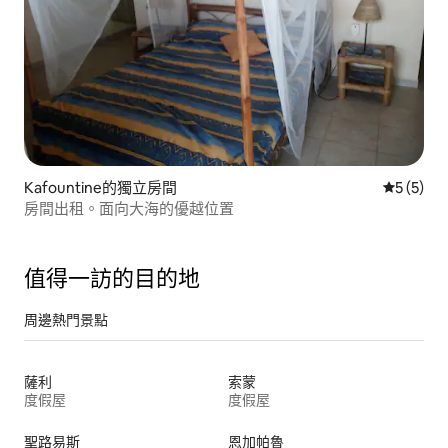
Kafountine的獨立房間
從 5 則
5 (5)
房間出租。面向大海的優越位置
值得一訪的目的地
周邊熱門景點
薩利
索蒙
度假屋
度假屋
聖路易斯
恩加帕魯