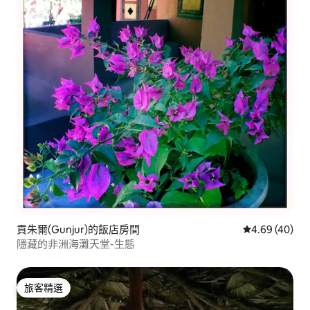
貢朱爾(Gunjur)的飯店房間
從 40 則評價
4.69 (40)
隱藏的非洲海灘天堂-生態
旅客精選
旅客精選