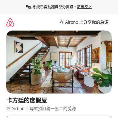
略
系統已自動翻譯部分資訊。
顯示原文
過
以
前
在 Airbnb 上分享你的房源
往
內
容
卡方廷的度假屋
在 Airbnb 上尋並預訂獨一無二的房源