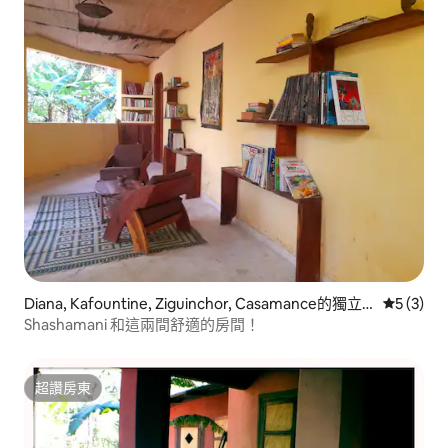
Diana, Kafountine, Ziguinchor, Casamance的獨立
從 3 則
5 (3)
房間
Shashamani 和這兩間舒適的房間！
超讚房東
超讚房東