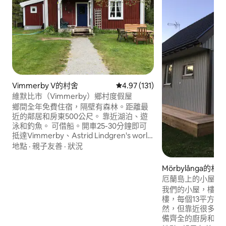
Vimmerby V的村舍
從 131 則評價中獲得 4.97 的平
4.97 (131)
維默比市（Vimmerby）鄉村度假屋
鄉間全年免費住宿，隔壁有森林。距離最
近的鄰居和房東500公尺。 靠近湖泊、遊
泳和釣魚。 可借船。開車25-30分鐘即可
抵達Vimmerby、Astrid Lindgren's world
和Bullerbyn。35分鐘即可抵達Eksjö木城，
地點
·
親子友善
·
狀況
距離Mariannelund約12公裏。（最近的雜
貨店） Emils Katthult約6公裏。 除此之
Mörbylånga的村
外，還有兩個國家公園（ Kvill和Skurugata
厄蘭島上的小屋，
） ，附近有漂亮的步道。 跳蚤市場。房子
我們的小屋，樓下
外面可愛的大自然，適合森林短途旅行或
樓，每個13平方公
遊泳和釣魚。
然，但靠近很多地方。 可供 6 人
備齊全的廚房和浴室。 距離游