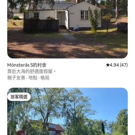
Mönsterås S的村舍
從 47 則評價
4.94 (47)
靠近大海的舒適度假屋。
親子友善
·
地點
·
格局
旅客精選
旅客精選