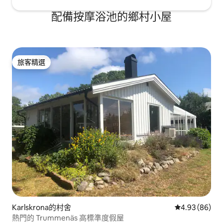
配備按摩浴池的鄉村小屋
旅客精選
旅客精選
Karlskrona的村舍
從 86 則評價
4.93 (86)
熱門的 Trummenäs 高標準度假屋