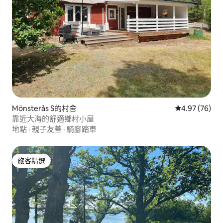
Mönsterås S的村舍
從 76 則評價
4.97 (76)
靠近大海的舒適鄉村小屋
地點
·
親子友善
·
騎腳踏車
旅客精選
旅客精選