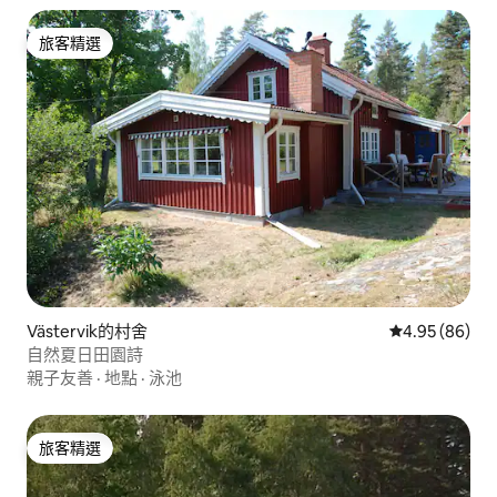
旅客精選
旅客精選
Västervik的村舍
從 86 則評價
4.95 (86)
自然夏日田園詩
親子友善
·
地點
·
泳池
旅客精選
旅客精選