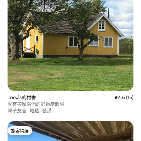
Torsås的村舍
從 15 則評
4.6 (15)
配有按摩浴池的舒適度假屋
親子友善
·
地點
·
裝潢
旅客精選
旅客精選