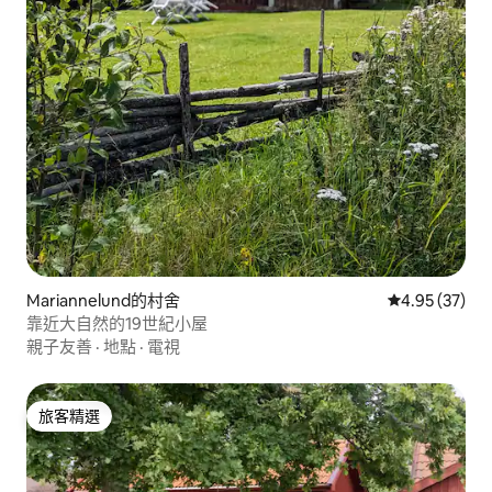
Mariannelund的村舍
從 37 則評價
4.95 (37)
靠近大自然的19世紀小屋
親子友善
·
地點
·
電視
旅客精選
旅客精選