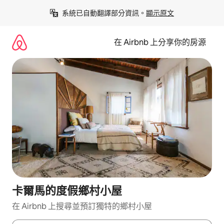
略
系統已自動翻譯部分資訊。
顯示原文
過
以
前
在 Airbnb 上分享你的房源
往
內
容
卡爾馬的度假鄉村小屋
在 Airbnb 上搜尋並預訂獨特的鄉村小屋