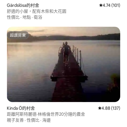
Gärdslösa的村舍
從 101 則評價
4.74 (101)
舒適的小屋，配有木柴和大花園
性價比
·
地點
·
衛浴
超讚房東
超讚房東
Kinda Ö的村舍
從 137 則評價
4.88 (137)
距離阿斯特麗德·林格倫世界20分鐘的農舍
親子友善
·
性價比
·
海邊