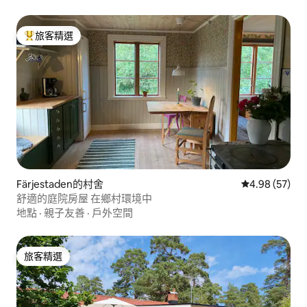
旅客精選
旅客精選榜首
Färjestaden的村舍
從 57 則評價
4.98 (57)
舒適的庭院房屋 在鄉村環境中
地點
·
親子友善
·
戶外空間
旅客精選
旅客精選