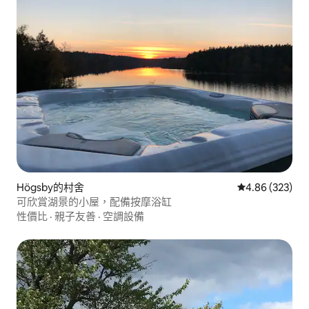
Högsby的村舍
從 323 則評價
4.86 (323)
可欣賞湖景的小屋，配備按摩浴缸
性價比
·
親子友善
·
空調設備