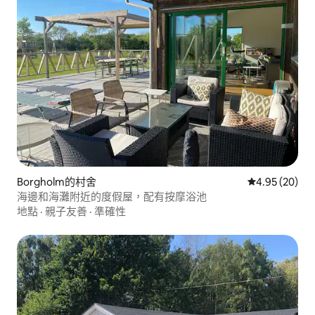
Borgholm的村舍
從 20 則評價
4.95 (20)
海邊和海灘附近的度假屋，配有按摩浴池
地點
·
親子友善
·
準確性