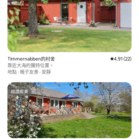
Timmernabben的村舍
從 22 則評價
4.91 (22)
靠近大海的獨特位置。
地點
·
親子友善
·
安靜
超讚房東
超讚房東