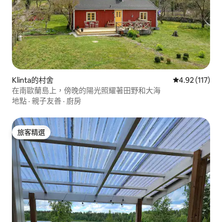
Klinta的村舍
從 117 則評價
4.92 (117)
在南歐蘭島上，傍晚的陽光照耀著田野和大海
地點
·
親子友善
·
廚房
旅客精選
旅客精選