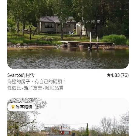
Svartö的村舍
從 76 則評價
4.83 (76)
海邊的房子，有自己的碼頭！
性價比
·
親子友善
·
睡眠品質
旅客精選
旅客精選榜首