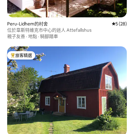
Peru-Lidhem的村舍
從 28 則
5 (28)
位於韋斯特維克市中心的迷人 Attefallshus
親子友善
·
地點
·
騎腳踏車
旅客精選
旅客精選榜首