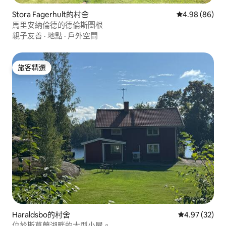
Stora Fagerhult的村舍
從 86 則評價
4.98 (86)
馬里安納倫德的德倫斯圖根
親子友善
·
地點
·
戶外空間
旅客精選
旅客精選
Haraldsbo的村舍
從 32 則評價
4.97 (32)
位於斯莫蘭湖畔的大型小屋。