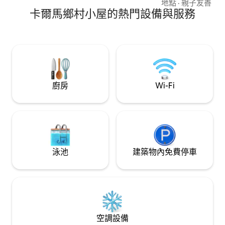
里。 距離購物中心
地點
·
親子友善
·
入
卡爾馬鄉村小屋的熱門設備與服務
在的渡輪鎮8公裏。 距離厄蘭島大橋 4 
里。 距離Borgholm 30 公里。 距離巴士站
200米！ 請自行攜帶浴巾和床單！ 我們提
供香皁、小毛巾和衛生紙！ 
成，否則我們會收取
廚房
Wi-Fi
泳池
建築物內免費停車
空調設備