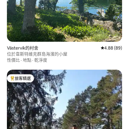
Västervik的村舍
從 89 則評價
4.88 (89)
位於韋斯特維克群島海濱的小屋
性價比
·
地點
·
乾淨度
旅客精選
旅客精選榜首