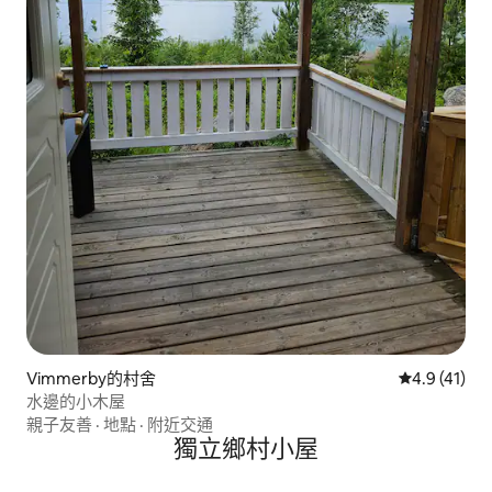
Vimmerby的村舍
從 41 則評
4.9 (41)
水邊的小木屋
親子友善
·
地點
·
附近交通
獨立鄉村小屋