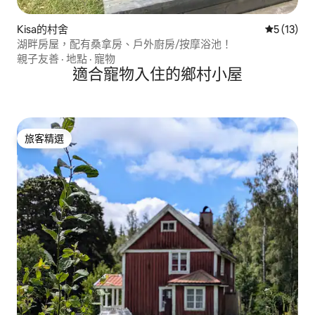
Kisa的村舍
從 13 則
5 (13)
湖畔房屋，配有桑拿房、戶外廚房/按摩浴池！
親子友善
·
地點
·
寵物
適合寵物入住的鄉村小屋
旅客精選
旅客精選