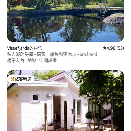
Vissefjärda的村舍
從 53 則評價
4.98 (53)
私人湖畔房屋 - 碼頭、船隻和獨木舟 - Småland
親子友善
·
地點
·
空調設備
旅客精選
旅客精選榜首