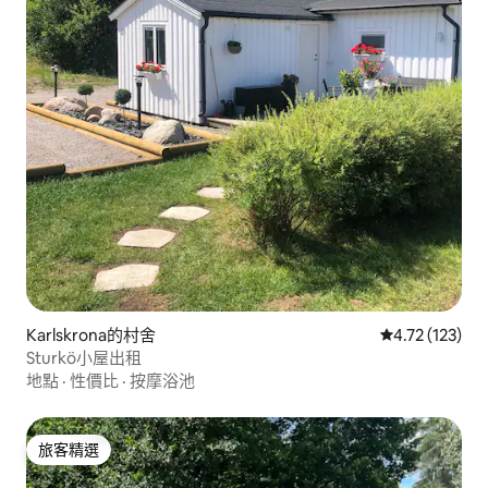
Karlskrona的村舍
從 123 則評價
4.72 (123)
Sturkö小屋出租
地點
·
性價比
·
按摩浴池
旅客精選
旅客精選