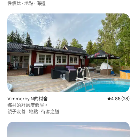
性價比
·
地點
·
海邊
Vimmerby N的村舍
從 28 則評價
4.86 (28)
鄉村的舒適度假屋。
親子友善
·
地點
·
待客之道