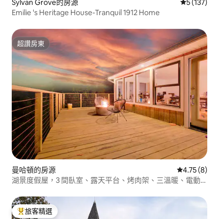
Sylvan Grove的房源
從 137 則
5 (137)
Emilie 's Heritage House-Tranquil 1912 Home
超讚房東
超讚房東
曼哈頓的房源
從 8 則評價
4.75 (8)
湖景度假屋，3 間臥室、露天平台、烤肉架、三溫暖、電動
車充電站
旅客精選
旅客精選榜首