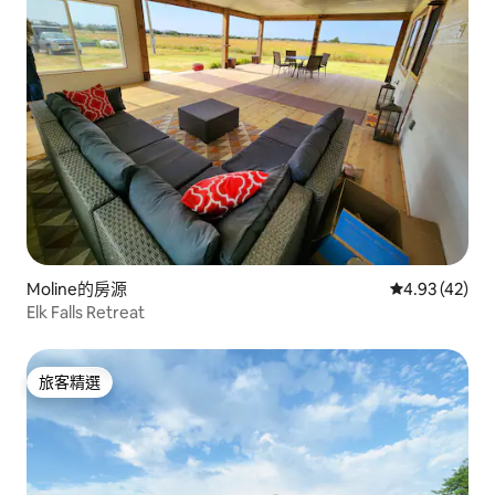
Moline的房源
從 42 則評價
4.93 (42)
Elk Falls Retreat
旅客精選
旅客精選