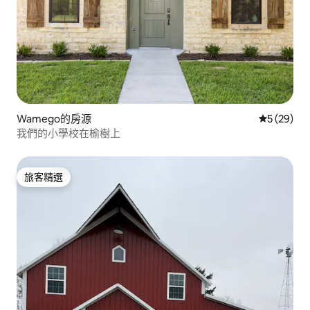
Wamego的房源
從 29 則
5 (29)
我們的小學校在榆樹上
旅客精選
旅客精選