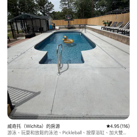
威奇托（Wichita）的房源
從 116 則評價
4.95 (116)
游泳、玩耍和放鬆的泳池、Pickleball、按摩浴缸、加大雙人