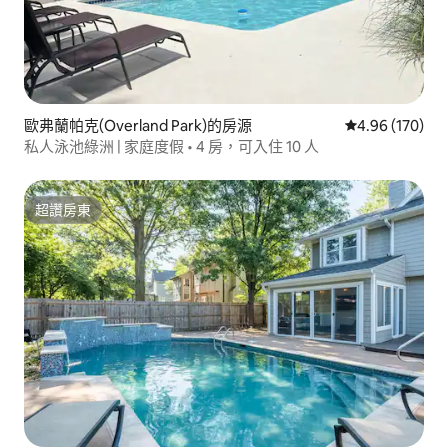
歐弗蘭帕克(Overland Park)的房源
從 170 則評價
4.96 (170)
私人泳池綠洲 | 家庭度假 • 4 房，可入住 10 人
超讚房東
超讚房東