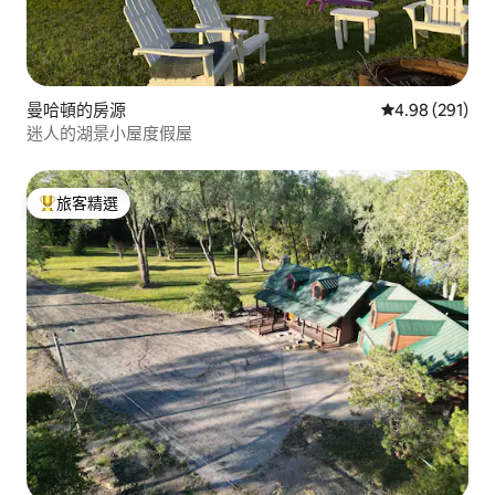
曼哈頓的房源
從 291 則評價
4.98 (291)
迷人的湖景小屋度假屋
旅客精選
旅客精選榜首