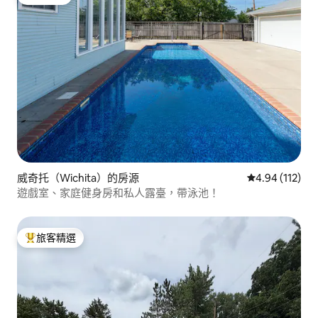
旅客精選
威奇托（Wichita）的房源
從 112 則評價
4.94 (112)
遊戲室、家庭健身房和私人露臺，帶泳池！
旅客精選
旅客精選榜首