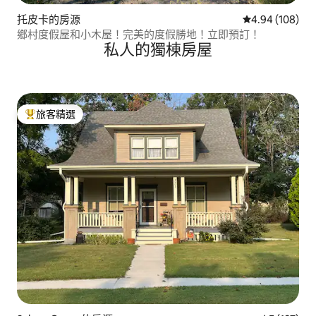
托皮卡的房源
從 108 則評價
4.94 (108)
鄉村度假屋和小木屋！完美的度假勝地！立即預訂！
私人的獨棟房屋
旅客精選
旅客精選榜首