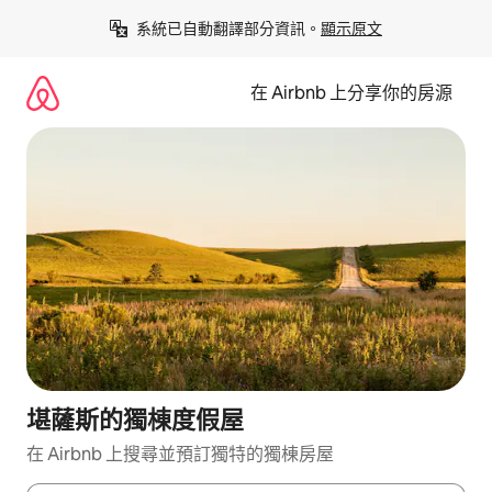
略
系統已自動翻譯部分資訊。
顯示原文
過
以
前
在 Airbnb 上分享你的房源
往
內
容
堪薩斯的獨棟度假屋
在 Airbnb 上搜尋並預訂獨特的獨棟房屋