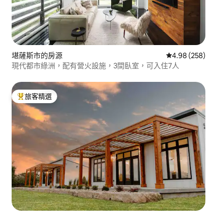
堪薩斯市的房源
從 258 則評價
4.98 (258)
現代都市綠洲，配有營火設施，3間臥室，可入住7人
旅客精選
旅客精選榜首