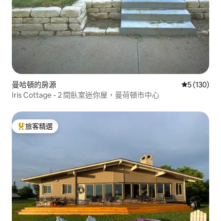
曼哈頓的房源
從 130 則
5 (130)
Iris Cottage - 2 間臥室迷你屋，曼荷頓市中心
旅客精選
旅客精選榜首