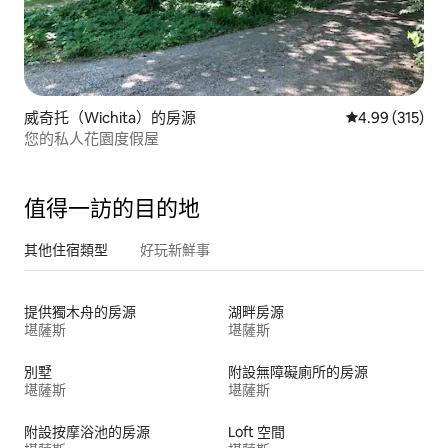
威奇托（Wichita）的房源
從 315 則評價
4.99 (315)
您的私人花園度假屋
值得一訪的目的地
其他住宿類型
好玩新鮮事
提供獨木舟的房源
湖畔房源
堪薩斯
堪薩斯
別墅
附設無障礙廁所的房源
堪薩斯
堪薩斯
附設按摩浴池的房源
Loft 空間