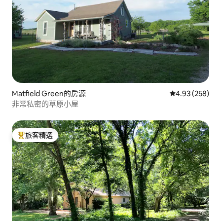
Matfield Green的房源
從 258 則評價
4.93 (258)
非常私密的草原小屋
旅客精選
旅客精選榜首