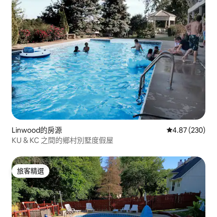
Linwood的房源
從 230 則評價
4.87 (230)
KU & KC 之間的鄉村別墅度假屋
旅客精選
旅客精選