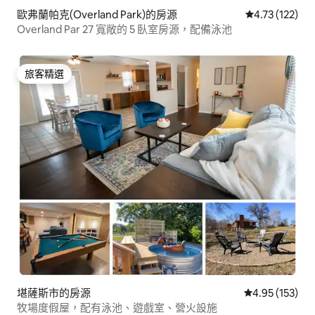
歐弗蘭帕克(Overland Park)的房源
從 122 則評價
4.73 (122)
Overland Par 27 寬敞的 5 臥室房源，配備泳池
旅客精選
旅客精選
堪薩斯市的房源
從 153 則評價
4.95 (153)
牧場度假屋，配有泳池、遊戲室、營火設施