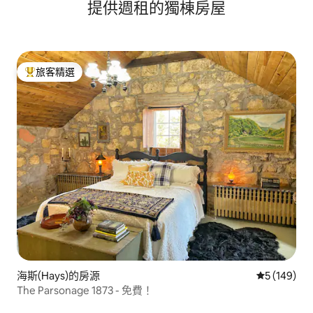
提供週租的獨棟房屋
旅客精選
旅客精選榜首
海斯(Hays)的房源
從 149 則
5 (149)
The Parsonage 1873 - 免費！