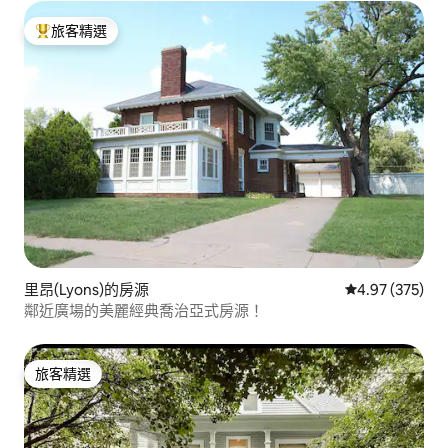
旅客精選
旅客精選榜首
里昂(Lyons)的房源
從 375 則評價
4.97 (375)
鄰近廣場的美麗經典喬治亞式房源！
旅客精選
旅客精選