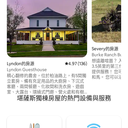
Severy的房源
Burke Ranch B
有開放日期！
想遠離喧囂？ 入住我們位於99號公路以東
Lyndon的房源
從 136 則評價中獲得 4.97 的平
4.97 (136)
3.5英里的第三代家庭牧場。
Lyndon Guesthouse
提供服務！ 您可以在牧場上醒來，看到牛
精心翻修的農舍，位於柏油路上，有5間獨
和馬。 您可以沿著我們的車道散步，欣賞
立套房、備有充足用品的大廚房、下沉式
堪薩斯州弗林特山的風景。 
客廳、兩間餐廳、化妝間和洗衣房、遊戲
生動物區（Fall Rive
室、大露台、環繞式門廊、營火處和有樹
里，該區有公共狩獵。 我們距
堪薩斯獨棟房屋的熱門設備與服務
蔭的庭院。 步行即可抵達市中心，那裡有
（Ladd Brid
披薩店、咖啡店、精品店、花店、健身
裡乘船和/或乘坐
房、酒吧和燒烤店。 距離梅爾文湖
河湖（Fall River
(Melvern Lake)和波莫納湖(Pomona
Lake)僅幾分鐘路程。距離托皮卡(Topeka)
和渥太華(Ottawa)25分鐘，距離勞倫斯