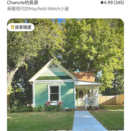
Chanute的房源
從 245 則評價
4.99 (245)
美麗現代的Mayfield-Welch小屋
旅客精選
旅客精選榜首