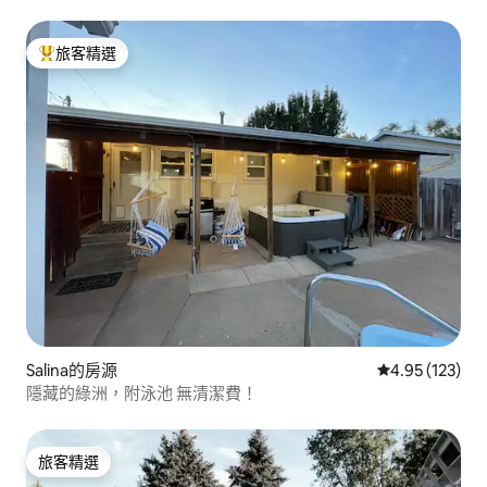
床
旅客精選
旅客精選榜首
Salina的房源
從 123 則評價
4.95 (123)
隱藏的綠洲，附泳池 無清潔費！
旅客精選
旅客精選