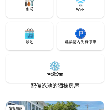
(Lawrence)45分鐘，距離堪薩斯城地鐵
(KC metro)不到一小時。
廚房
Wi-Fi
泳池
建築物內免費停車
空調設備
配備泳池的獨棟房屋
旅客精選