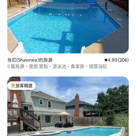
肖尼(Shawnee)的房源
從 206 則評價
4.93 (206)
5 層房源。度假 景點、游泳池、桑拿房、按摩浴缸
旅客精選
旅客精選榜首