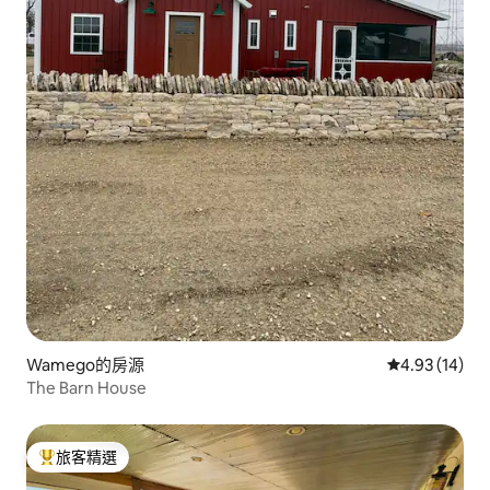
Wamego的房源
從 14 則評價
4.93 (14)
The Barn House
旅客精選
旅客精選榜首