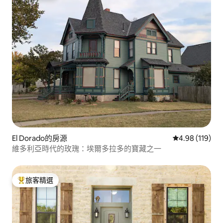
El Dorado的房源
從 119 則評價
4.98 (119)
維多利亞時代的玫瑰：埃爾多拉多的寶藏之一
旅客精選
旅客精選榜首