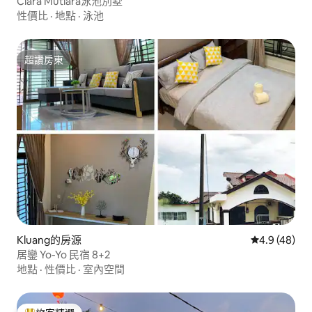
Clara Mutiara泳池別墅
性價比
·
地點
·
泳池
超讚房東
超讚房東
Kluang的房源
從 48 則評
4.9 (48)
居鑾 Yo-Yo 民宿 8+2
地點
·
性價比
·
室內空間