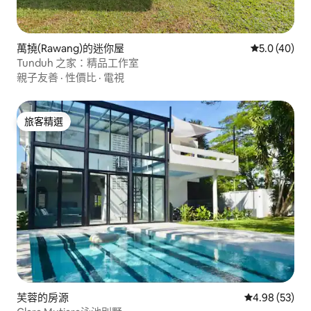
萬撓(Rawang)的迷你屋
從 40 則評
5.0 (40)
Tunduh 之家：精品工作室
親子友善
·
性價比
·
電視
旅客精選
旅客精選
芙蓉的房源
從 53 則評價
4.98 (53)