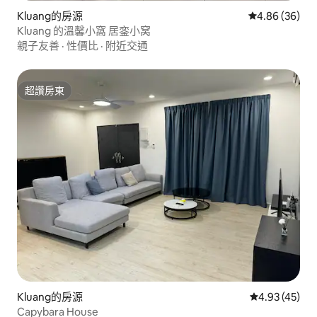
Kluang的房源
從 36 則評價
4.86 (36)
Kluang 的溫馨小窩 居銮小窝
親子友善
·
性價比
·
附近交通
超讚房東
超讚房東
Kluang的房源
從 45 則評價
4.93 (45)
Capybara House