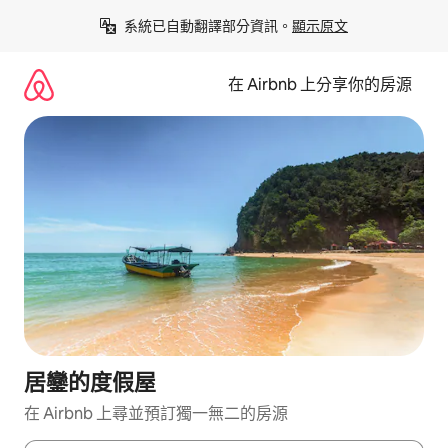
略
系統已自動翻譯部分資訊。
顯示原文
過
以
前
在 Airbnb 上分享你的房源
往
內
容
居鑾的度假屋
在 Airbnb 上尋並預訂獨一無二的房源