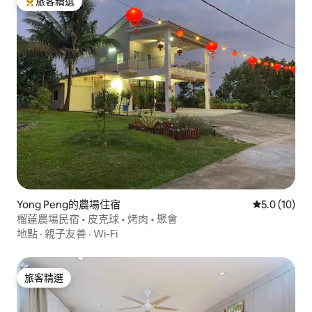
旅客精選
旅客精選榜首
Yong Peng的農場住宿
從 10 則評
5.0 (10)
榴蓮農場民宿 • 皮克球 • 烤肉 • 聚會
地點
·
親子友善
·
Wi-Fi
旅客精選
旅客精選