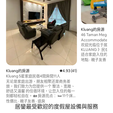
Kluang的房源
46 Taman Megah
Accommodate 6-
欢迎光临位于居銮的 《
KLUANG 》民宿
适合家庭入住的房
内停放1两车 ,屋
地點
·
親子友善
·
舒
冷气设备和电风扇
所备有热水器 @电视机
Kluang的房源
從 41 則評價中獲得 4.93 的平
4.93 (41)
Karaoke/Mahjo
Kluang 5星家庭民宿4間房間11人
@冰箱/饮水机 /洗
无论是家庭出游、朋友相聚还是商务差
Welcome 《46 H
旅，我们致力为您提供一个 整洁、宽敞、
Location: - 3km - Petrol
舒适又温馨 的住宿环境，让您入住的每一
Econsave - 5km - Gunung Lambak Wall
刻都轻松自在。 🏡 房源亮点： 🛏️ 11个床位
Art Orig Kluang Ra
• 1 张特大床（King） • 3 张大床
性價比
·
親子友善
·
退房
Train Station Check In : 2PM Check Out :
（Queen） • 2 张单人床 • 1 张地铺 • 1 张婴
居鑾最受歡迎的度假屋設備與服務
11AM
儿床 🛁 4 间卧室均设有独立浴室（每间房