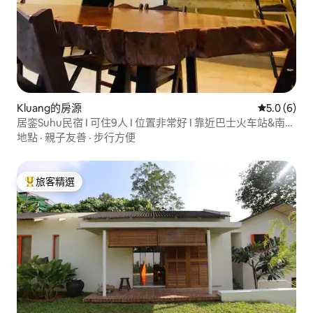
Kluang的房源
從 6 則評價
5.0 (6)
居銮Suhu民宿 I 可住9人 I 位置非常好 I 靠近巴士火车站&南峇
山
地點
·
親子友善
·
步行方便
旅客精選
旅客精選榜首