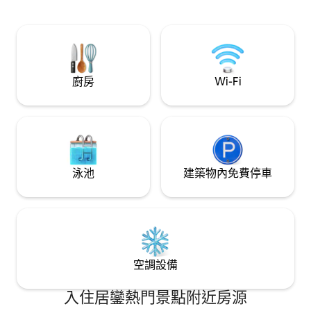
都享有私密卫浴） • 📺 75寸智能电视 • 📡
Wifi • 🛋️ 真皮沙发（可展开躺平） • 🎛️ 客
厅配备中央空调（3.5匹马力） • 🧊 自动制
冰电冰箱 • 🍪 全功能烤箱 • 🍻 吧台 • 💧 饮
水机 • 🧥 Walk-in 衣帽间 • 🔒 24小时安保 🧾
贴心服务 • 🪥 免费提供一次性毛巾与牙刷
廚房
Wi-Fi
🌆 黄金地段 位于 成熟社区，生活便利，周
边设施齐全： • 🍲 各式美食餐厅 • 🏪 24小
时便利店 • 🛍️ 大型购物商场 • 🎉 丰富的娱
乐与休闲活动 💙 特别回馈： 为感谢每位用
心入住的客人，凡留下五星好评，我们将
在退房后送上 RM50 现金回馈，作为您信
任与支持的小小心意。
泳池
建築物內免費停車
空調設備
入住居鑾熱門景點附近房源