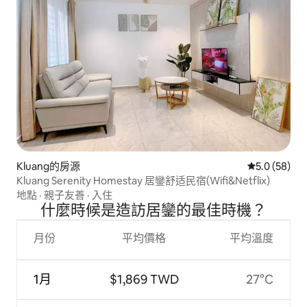
Kluang的房源
從 58 則評
5.0 (58)
Kluang Serenity Homestay 居鑾舒适民宿(Wifi&Netflix)
地點
·
親子友善
·
入住
什麼時候是造訪居鑾的最佳時機？
月份
平均價格
平均溫度
1月
$1,869 TWD
27°C