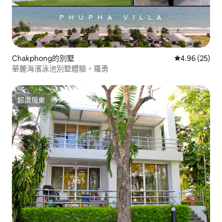
Chakphong的別墅
從 25 則評價
4.96 (25)
華麗海濱泳池別墅體驗，羅勇
超讚房東
超讚房東