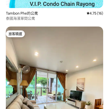
Tambon Phe的公寓
從 16 則評價
4.75 (16)
泰國海濱單間公寓
旅客精選
旅客精選