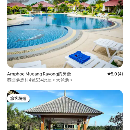
超讚房東
Amphoe Mueang Rayong的房源
從 4 則評價
5.0 (4)
泰國夢想村4號S34房屋。大泳池。
旅客精選
旅客精選