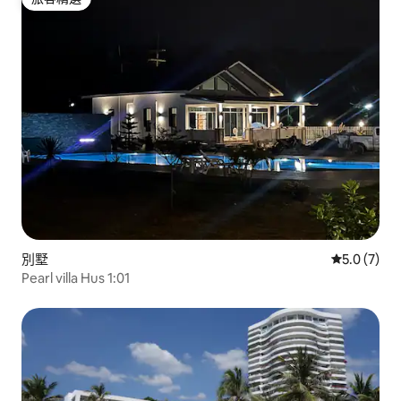
旅客精選
別墅
從 7 則評價
5.0 (7)
Pearl villa Hus 1:01