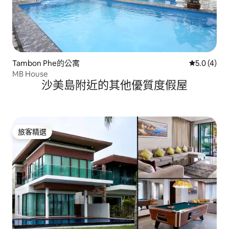
Tambon Phe的公寓
從 4 則評價
5.0 (4)
MB House
沙美島附近的其他優質度假屋
旅客精選
旅客精選