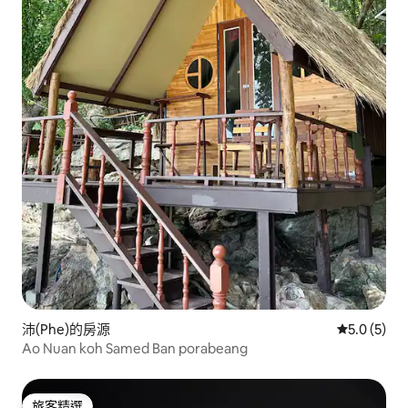
沛(Phe)的房源
從 5 則評價
5.0 (5)
Ao Nuan koh Samed Ban porabeang
旅客精選