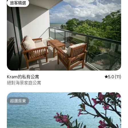
旅客精選
旅客精選
Kram的私有公寓
從 11 則評
5.0 (11)
絕對海景家庭公寓
超讚房東
超讚房東