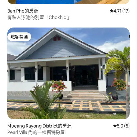
Ban Phe的房源
從 17 則評價
4.71 (17)
有私人泳池的別墅「Chokh di」
旅客精選
旅客精選
Mueang Rayong District的房源
從 5 則評價
5.0 (5)
Pearl Villa 內的一棟獨特房屋