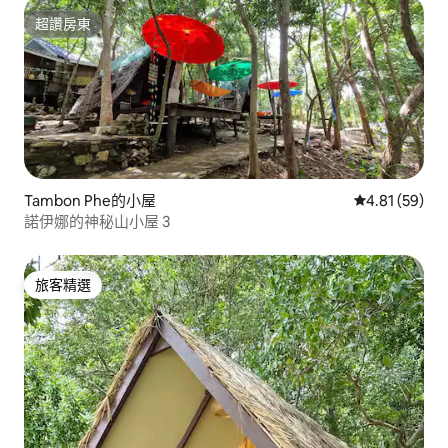
超讚房東
超讚房東
Tambon Phe的小屋
從 59 則評價
4.81 (59)
諾伊娜的神秘山小屋 3
旅客精選
旅客精選