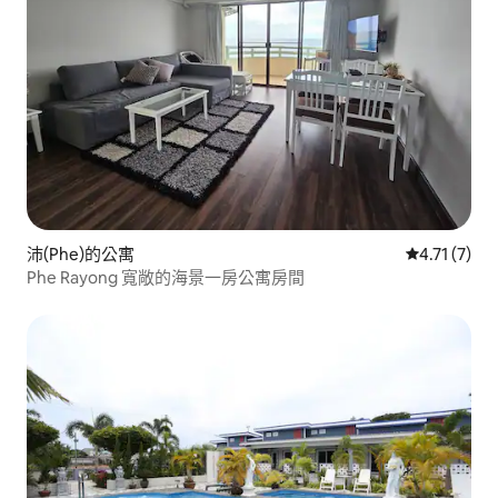
沛(Phe)的公寓
從 7 則評價
4.71 (7)
Phe Rayong 寬敞的海景一房公寓房間