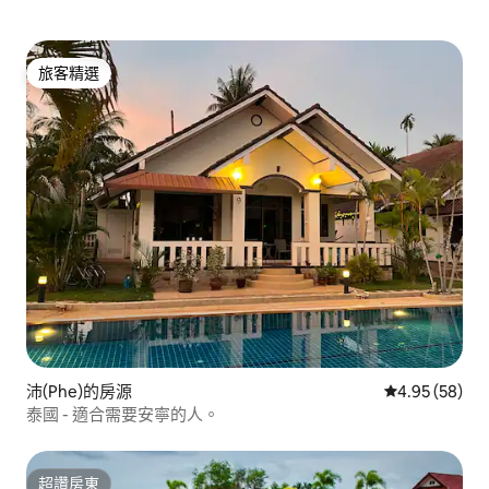
旅客精選
旅客精選
沛(Phe)的房源
從 58 則評價
4.95 (58)
泰國 - 適合需要安寧的人。
超讚房東