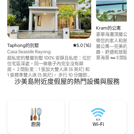
Kram的公寓
豪華海灘頂層公寓 |
豪泳池
帶您的家人和朋友
Taphong的別墅
從 16 則評價中獲得 5.0 的平
5.0 (16)
層公寓—完美的海
Casa Seaside Rayong
趣、舒適和放鬆。 🌊每個房間都可欣賞全
景海景 🛏️ 3 間臥室
超私密的雙層別墅 ​100% 安靜且私密：位於
上的私人按摩浴缸 🍽
住宅區深處，同一條巷子內完全沒有鄰
智慧電視|洗衣機和
居。 ​2 間臥室：1 張加大雙人床 (6 英尺) 和
房 🌴靠近5星級萬豪酒店—享受： • 3個大
1 張標準雙人床 (5 英尺)。 步行 10 分鐘即
沙美島附近度假屋的熱門設備與服務
型泳池 • 享有萬豪
可抵達一個安靜、不擁擠的長海灘。 查看
樂部 🏋️‍♀️健身|🅿️免費停車位|🔒 24小時保全
我的旅遊指南
距離曼谷僅2.5小
https://www.airbnb.com/s/guidebooks?
refinement_paths%5B%5D=%2Fguidebooks%2F6832189&s=67
dc1a-4600-870a-482c8059c2ef
廚房
Wi-Fi