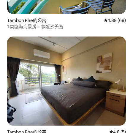
Tambon Phe的公寓
從 68 則評價
4.88 (68)
1 間臨海海景房，靠近沙美島
Tambon Phe的公寓
從 5 則評價
4.8 (5)