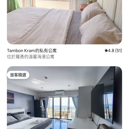
Tambon Kram的私有公寓
從 51 則評
4.8 (51)
位於羅勇的溫馨海濱公寓
旅客精選
旅客精選