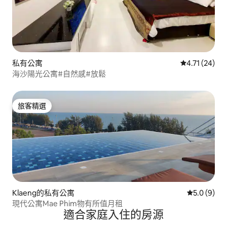
私有公寓
從 24 則評價
4.71 (24)
海沙陽光公寓#自然感#放鬆
旅客精選
旅客精選
Klaeng的私有公寓
從 9 則評價
5.0 (9)
現代公寓Mae Phim物有所值月租
適合家庭入住的房源