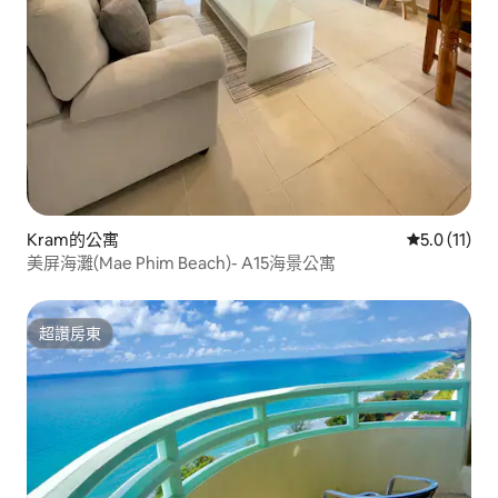
Kram的公寓
從 11 則評
5.0 (11)
美屏海灘(Mae Phim Beach)- A15海景公寓
超讚房東
超讚房東