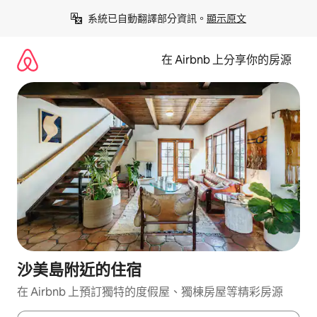
略
系統已自動翻譯部分資訊。
顯示原文
過
以
前
在 Airbnb 上分享你的房源
往
內
容
沙美島附近的住宿
在 Airbnb 上預訂獨特的度假屋、獨棟房屋等精彩房源