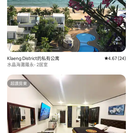
Klaeng District的私有公寓
從 24 則評價
4.67 (24)
水晶海灘羅永- 2居室
超讚房東
超讚房東