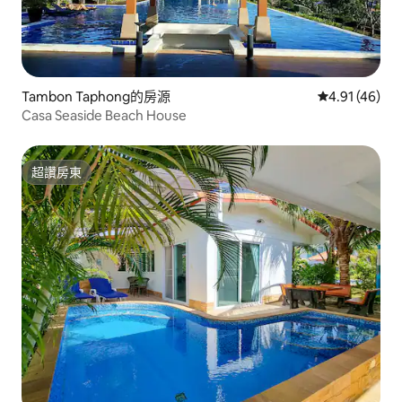
Tambon Taphong的房源
從 46 則評價
4.91 (46)
Casa Seaside Beach House
超讚房東
超讚房東