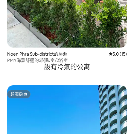
Noen Phra Sub-district的房源
從 15 則評
5.0 (15)
PMY海灘舒適的3間臥室/2浴室
設有冷氣的公寓
超讚房東
超讚房東