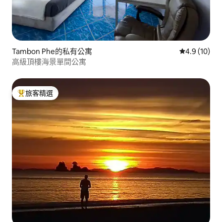
Tambon Phe的私有公寓
從 10 則評
4.9 (10)
高級頂樓海景單間公寓
旅客精選
旅客精選榜首