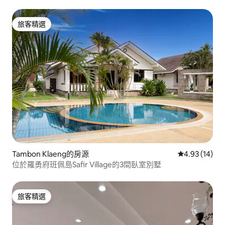
旅客精選
旅客精選
Tambon Klaeng的房源
從 14 則評價
4.93 (14)
位於羅勇府班佩島Safir Village的3間臥室別墅
旅客精選
旅客精選