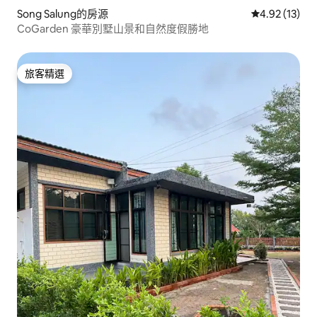
Song Salung的房源
從 13 則評價
4.92 (13)
CoGarden 豪華別墅山景和自然度假勝地
旅客精選
旅客精選