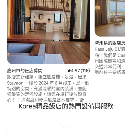
濟州島的飯店房間
Kasa Jeju 0
行/濟州市熱門景點
嗨！我們是 Casa Jeju。 Casa J
州國際機場和濟州
交通非常便利。 
慶州市的飯店房間
從 116 則評價中獲得 4.97 的平
4.97 (116)
地前往主要旅遊景
飯店式新建築，獨立雙層樓。足浴。屋頂
作度假旅客的絕佳基地營。 步行
烤肉。步行即可抵達黃里丹路。提供早
Stayaon 一樓於 2024 年 6 月竣工，是一個
鐘內還可抵達各種
餐。市中心最佳位置。私人停車位
特別的空間，充滿溫馨的室內裝潢，並配
女王之家 (Nuwem
備優質的足浴設施，讓您在旅行後放鬆身
飯店 (Lotte City 
心！！ 清潔度和乾淨度是基本要求。 舒適
店 (Grand Hyatt Jeju)。 Casa 
Korea精品飯店的熱門設備與服務
的寢具。 這是一套豪華的 Loft 式私人出租
約 32 坪（106
房源，天花板很高，擁有極佳的開放感。
多可容納 6 人。
位於慶州市中心，步行即可抵達黃尼團路
餐區域、配備 OT
(Hwangnidan-gil)。靠近市內的主要旅遊
免費 Wi-Fi。 房源採取無接觸式管理方式，
景點。房源設有專屬泊車位。 早餐服務
不提供櫃檯或禮賓服務。 請注