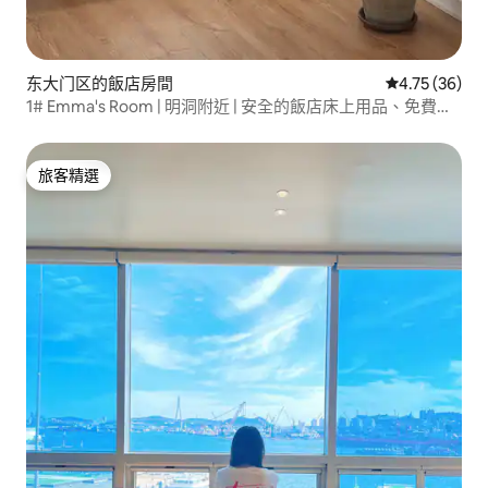
东大门区的飯店房間
從 36 則評價
4.75 (36)
1# Emma's Room | 明洞附近 | 安全的飯店床上用品、免費行
李寄存 | 獨立浴室
旅客精選
旅客精選