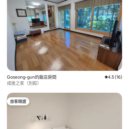
Goseong-gun的飯店房間
從 16 則評
4.5 (16)
成進之家（別館）
旅客精選
旅客精選