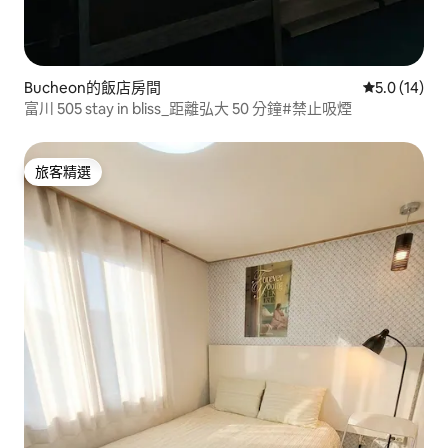
Bucheon的飯店房間
從 14 則評
5.0 (14)
富川 505 stay in bliss_距離弘大 50 分鐘#禁止吸煙
旅客精選
旅客精選