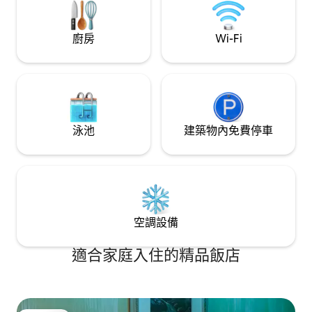
（三明治、果汁、優格） 我們為自己是慶
域提供微波爐，可
州最棒的療癒空間而感到自豪，您可以在
不提供烹飪和洗衣服務。 我們
這裡像在住宿式咖啡廳一樣，從屋頂欣賞
入住我們溫馨時尚
廚房
Wi-Fi
慶州邑的美麗夜景。 電烤架（付費服務）
友在濟州島享受更
請另行聯絡我們// 祝您旅途愉快！！我們
驗。
會盡力提供舒適的住宿環境。 標準價格適
用於 2 人入住。小學生每人需額外支付 3
萬韓元。 嬰兒滿 24 個月後，將收取 2 萬韓
元。 對於 24 個月以下的兒童，如果您要求
提供額外的被子，費用為 10,000 韓元。 我
泳池
建築物內免費停車
們會產生額外費用。 @ 毛巾、洗髮精、潤
髮乳、沐浴乳、牙膏和牙刷。 @ 牙刷 X 浴
巾 X 身體乳 X 請注意～^^ @Illimotion 服
務中斷
空調設備
適合家庭入住的精品飯店