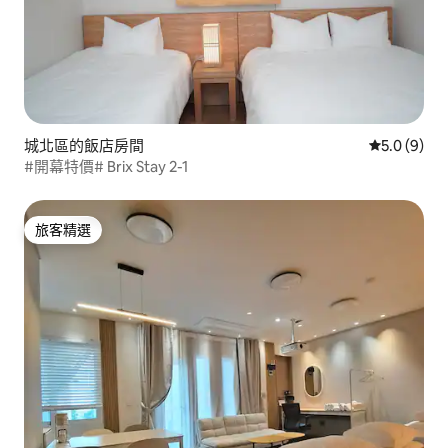
城北區的飯店房間
從 9 則評價
5.0 (9)
#開幕特價# Brix Stay 2-1
旅客精選
旅客精選