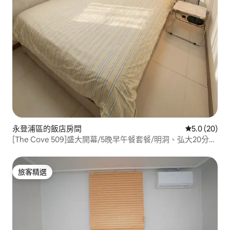
永登浦區的飯店房間
從 20 則評
5.0 (20)
[The Cove 509]盛大開幕/5晚早午餐套餐/明洞、弘大20分
鐘/行李寄存/連住折扣/長住折扣
旅客精選
旅客精選