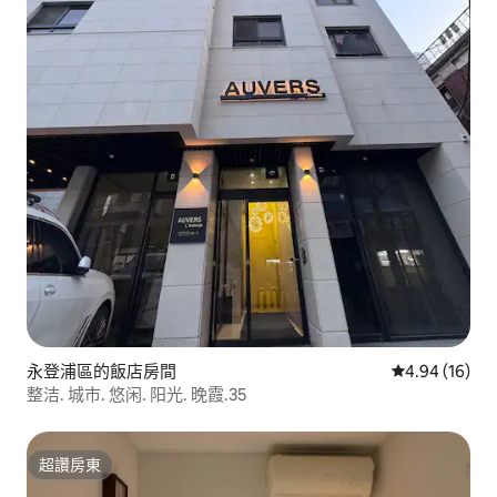
永登浦區的飯店房間
從 16 則評價
4.94 (16)
整洁. 城市. 悠闲. 阳光. 晚霞.35
超讚房東
超讚房東