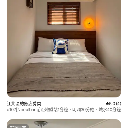
江北區的飯店房間
從 4 則評價
5.0 (4)
u107[Noeulbang]距地鐵站1分鐘，明洞30分鐘，城水40分鐘
超讚房東