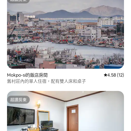
超讚房東
Mokpo-si的飯店房間
從 12 則評價
4.58 (12)
舊村莊內的單人住宿，配有雙人床和桌子
超讚房東
超讚房東