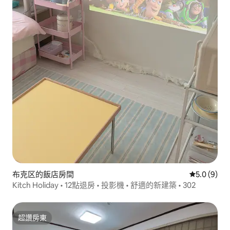
布克区的飯店房間
從 9 則評價
5.0 (9)
Kitch Holiday • 12點退房 • 投影機 • 舒適的新建築 • 302
超讚房東
超讚房東