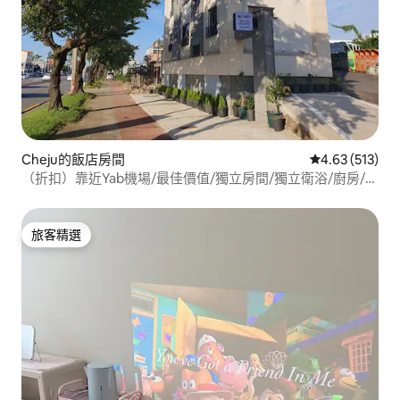
Cheju的飯店房間
從 513 則評價
4.63 (513)
（折扣）靠近Yab機場/最佳價值/獨立房間/獨立衛浴/廚房/洗
衣機/停車位
旅客精選
旅客精選