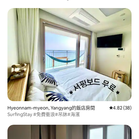
費專屬野餐露營區 (2)
Hyeonnam-myeon, Yangyang的飯店房間
從 38 則評價
4.82 (38)
SurfingStay #免費衝浪#吊牀#海濱