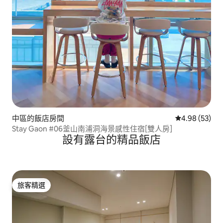
中區的飯店房間
從 53 則評價
4.98 (53)
Stay Gaon #06釜山南浦洞海景感性住宿[雙人房]
設有露台的精品飯店
旅客精選
旅客精選