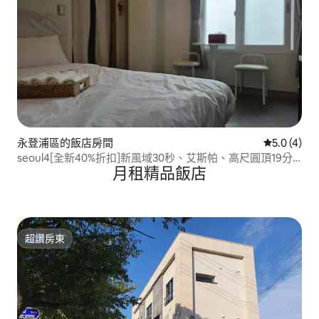
永登浦區的飯店房間
從 4 則評價
5.0 (4)
seoul4[全新40%折扣]新風域30秒、艾斯帕、高尺圓頂19分
月租精品飯店
鐘、2人性價比高的住宿
超讚房東
超讚房東