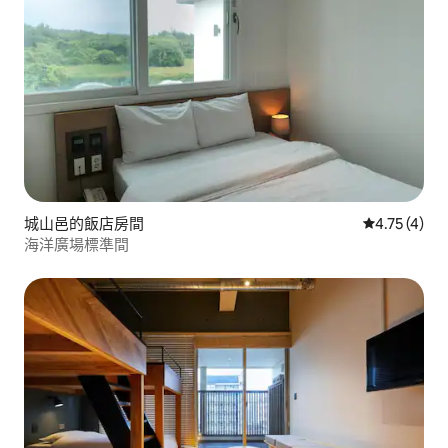
城山邑的飯店房間
從 4 則評價
4.75 (4)
海洋廣場標準間