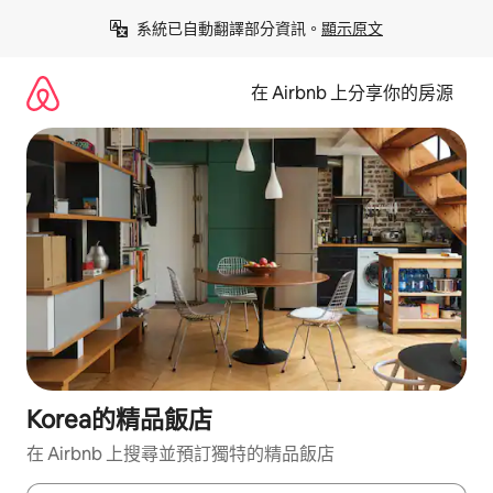
略
系統已自動翻譯部分資訊。
顯示原文
過
以
前
在 Airbnb 上分享你的房源
往
內
容
Korea的精品飯店
在 Airbnb 上搜尋並預訂獨特的精品飯店