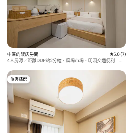
中區的飯店房間
從 7 則評價
5.0 (7)
4人房源／距離DDP站2分鐘、廣場市場、明洞交通便利｜有
電梯｜首爾充滿情調的精品房源
旅客精選
旅客精選