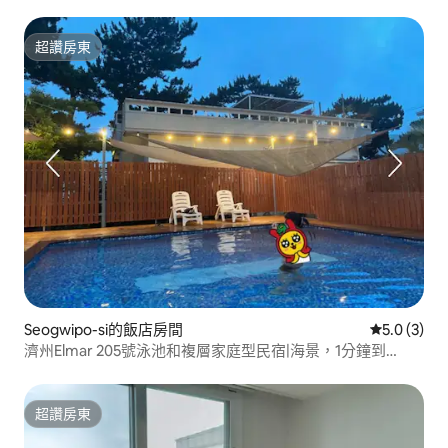
超讚房東
超讚房東
Seogwipo-si的飯店房間
從 3 則評價
5.0 (3)
濟州Elmar 205號泳池和複層家庭型民宿|海景，1分鐘到
Soisokkak|30秒到海邊|2間浴室
超讚房東
超讚房東