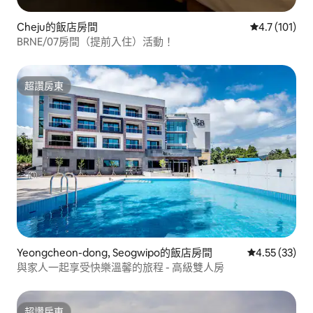
Cheju的飯店房間
從 101 則評
4.7 (101)
BRNE/07房間（提前入住）活動！
超讚房東
超讚房東
Yeongcheon-dong, Seogwipo的飯店房間
從 33 則評價
4.55 (33)
與家人一起享受快樂溫馨的旅程 - 高級雙人房
超讚房東