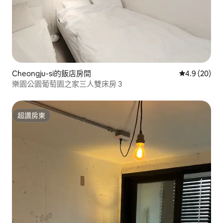
Cheongju-si的飯店房間
從 20 則評
4.9 (20)
樂園公園葡萄園之家三人雙床房 3
超讚房東
超讚房東