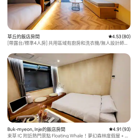
草丘的飯店房間
從 80 則評價
4.53 (80)
[帶露台/標準4人房] 共用區域有廚房和洗衣機/無人設計師飯
店_D6
Buk-myeon, Inje的飯店房間
從 93 則評價
4.91 (93)
束草 IC 附近熱門景點 Floating Whale！夢幻森林度假屋 + 免