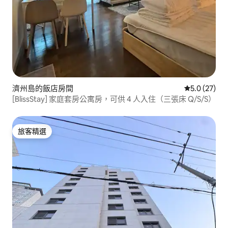
濟州島的飯店房間
從 27 則評
5.0 (27)
[BlissStay] 家庭套房公寓房，可供 4 人入住（三張床 Q/S/S）
旅客精選
旅客精選