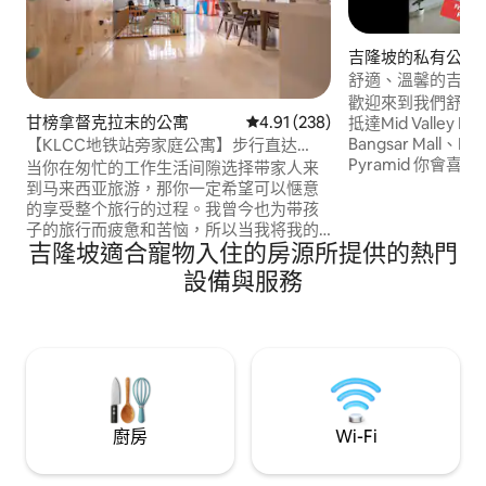
吉隆坡的私有公寓
舒適、溫馨的吉隆
塔和118景觀，3房
歡迎來到我們舒適
甘榜拿督克拉末的公寓
從 238 則評價中獲得 4.91 的平
4.91 (238)
抵達Mid Valley Me
Bangsar Mall、Pav
【KLCC地铁站旁家庭公寓】步行直达
Pyramid 你會喜歡🏠的設備與服務： 明亮
KLCC，地铁3分钟，配攀岩墙、巨幕投
当你在匆忙的工作生活间隙选择带家人来
的客廳，有陽臺和令
影、婴儿床及RO直饮水
到马来西亚旅游，那你一定希望可以惬意
Merdeka 118和KL
的享受整个旅行的过程。我曾今也为带孩
置： 距離 Mid Vall
子的旅行而疲惫和苦恼，所以当我将我的
KL Sentral 10
吉隆坡適合寵物入住的房源所提供的熱門
房子出租时我将我能想到的一切提供给带
里爾球場和武吉加
孩子出游的家庭。我们在客厅里设置了整
設備與服務
中城(KLCC) 2
面墙的投影幕布，并且在旁边安排了简易
城市，還是放鬆身
的儿童游乐设施，这样当家长们享受惬意
房源都是一個舒適
的休息时光看个电影的时候，孩子可以自
家。 ❤️
由的在身边玩耍，让旅途归来的几个小时
变得轻松快乐。同时我们的民宿坐落于吉
隆坡klcc黄金地段，出门步行3分钟就是
AMPANG PARK地铁站,一站即达KLCC,当
然你也可以选择步行10分钟也可到达。公
廚房
Wi-Fi
寓毗邻INTERMARK商场,商场底层美食广
场,超市一应俱全，你可以在旅途中兴致高