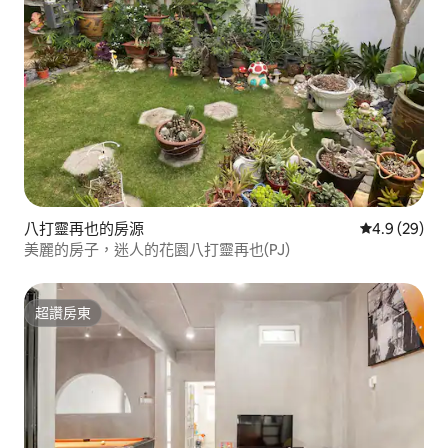
八打靈再也的房源
從 29 則評
4.9 (29)
美麗的房子，迷人的花園八打靈再也(PJ)
超讚房東
超讚房東