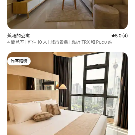
蕉賴的公寓
從 4 則評價
5.0 (4)
4 間臥室 | 可住 10 人 | 城市景觀 | 靠近 TRX 和 Pudu 站
旅客精選
旅客精選