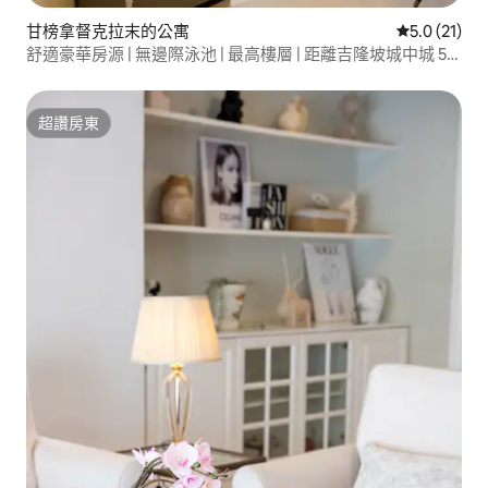
甘榜拿督克拉末的公寓
從 21 則評
5.0 (21)
舒適豪華房源 | 無邊際泳池 | 最高樓層 | 距離吉隆坡城中城 5
分鐘
超讚房東
超讚房東