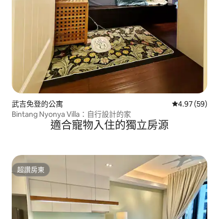
武吉免登的公寓
從 59 則評價
4.97 (59)
Bintang Nyonya Villa：自行設計的家
適合寵物入住的獨立房源
超讚房東
超讚房東