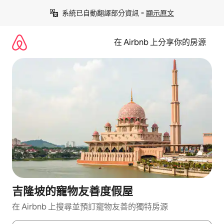
略
系統已自動翻譯部分資訊。
顯示原文
過
以
前
在 Airbnb 上分享你的房源
往
內
容
吉隆坡的寵物友善度假屋
在 Airbnb 上搜尋並預訂寵物友善的獨特房源