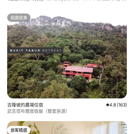
超讚房東
超讚房東
吉隆坡的農場住宿
從 163 則評
4.8 (163)
武吉塔布爾度假屋（整套房源）
旅客精選
旅客精選