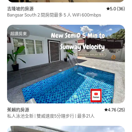
吉隆坡的房源
從 36 則評
5.0 (36)
Bangsar South 2 間房間最多 5 人 WiFi 600mbps
超讚房東
超讚房東
蕉賴的房源
從 25 則評價
4.76 (25)
私人泳池全新 | 雙威速度5分鐘步行 | 最多21人