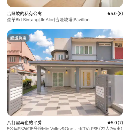
吉隆坡的私有公寓
從 8 則評價
5.0 (8)
豪華Bkt Bintang|JlnAlor|吉隆坡塔|Pavillion
超讚房東
超讚房東
八打靈再也的平房
從 7 則評價
5.0 (7)
5公里SS2@15分鐘Mid Valley&OneU ~KTV+PS5 (22人7輛車)