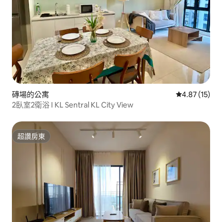
磚場的公寓
從 15 則評價
4.87 (15)
2臥室2衛浴 I KL Sentral KL City View
超讚房東
超讚房東