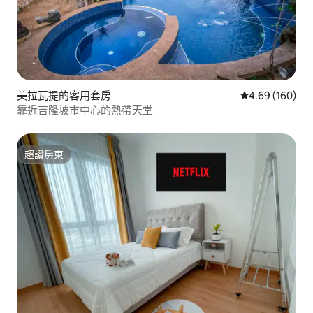
美拉瓦提的客用套房
從 160 則評價
4.69 (160)
靠近吉隆坡市中心的熱帶天堂
超讚房東
超讚房東