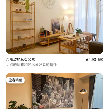
吉隆坡的私有公寓
從 59 則評價
4.93 (59)
北欧的优雅和艺术爱好者的情怀
旅客精選
旅客精選