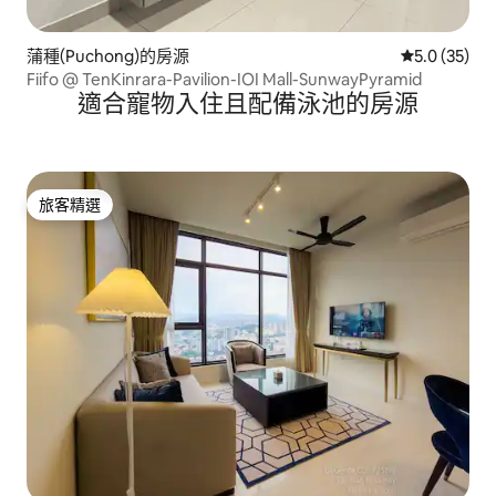
蒲種(Puchong)的房源
從 35 則評
5.0 (35)
Fiifo @ TenKinrara-Pavilion-IOI Mall-SunwayPyramid
適合寵物入住且配備泳池的房源
旅客精選
旅客精選