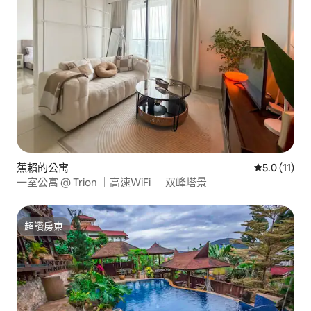
蕉賴的公寓
從 11 則評
5.0 (11)
一室公寓 @ Trion ｜高速WiFi ｜ 双峰塔景
超讚房東
超讚房東