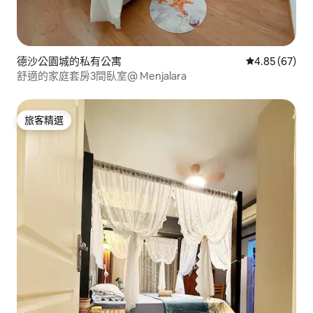
德沙公園城的私有公寓
從 67 則評價
4.85 (67)
舒適的家庭套房3間臥室@ Menjalara
旅客精選
旅客精選