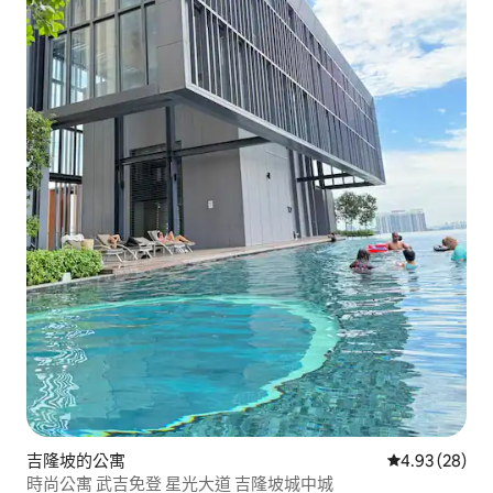
吉隆坡的公寓
從 28 則評價
4.93 (28)
時尚公寓 武吉免登 星光大道 吉隆坡城中城