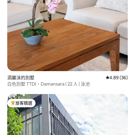
泗巖沫的別墅
從 36 則評價
4.89 (36)
白色別墅 TTDI，Damansara | 22 人 | 泳池
旅客精選
旅客精選榜首