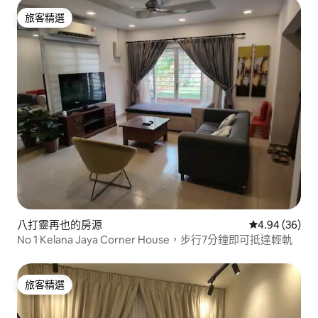
旅客精選
旅客精選
八打靈再也的房源
從 36 則評價
4.94 (36)
No 1 Kelana Jaya Corner House，步行7分鐘即可抵達輕軌
旅客精選
旅客精選