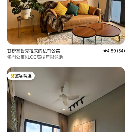
甘榜拿督克拉末的私有公寓
從 54 則評價
4.89 (54)
熱門公寓KLCC高樓無限泳池
旅客精選
旅客精選榜首