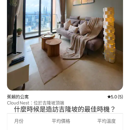
蕉賴的公寓
從 5 則評價
5.0 (5)
Cloud Nest：位於吉隆坡頂端
什麼時候是造訪吉隆坡的最佳時機？
月份
平均價格
平均溫度