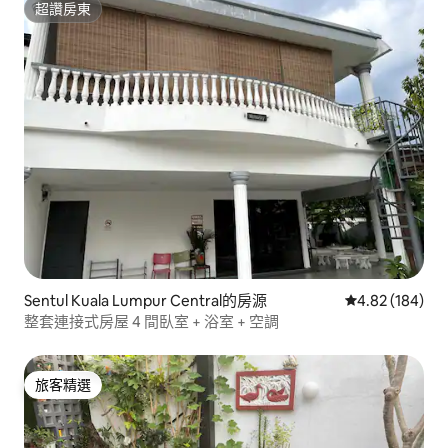
超讚房東
超讚房東
Sentul Kuala Lumpur Central的房源
從 184 則評價
4.82 (184)
整套連接式房屋 4 間臥室 + 浴室 + 空調
旅客精選
旅客精選