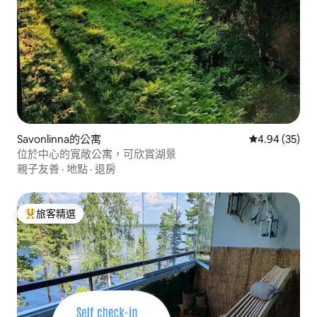
Savonlinna的公寓
從 35 則評價
4.94 (35)
位於中心的寬敞公寓，可欣賞湖景
親子友善
·
地點
·
退房
旅客精選
旅客精選榜首