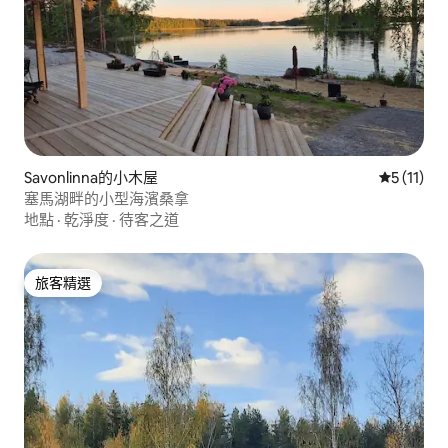
Savonlinna的小木屋
從 11 則
5 (11)
塞馬湖畔的小型海濱桑拿
地點
·
乾淨度
·
待客之道
旅客精選
旅客精選