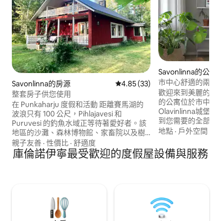
Savonlinna的公寓
市中心舒適的兩居
Savonlinna的房源
從 33 則評價中獲得 4.85 的平
4.85 (33)
歡迎來到美麗的薩
整套房子供您使用
的公寓位於市中心
在 Punkaharju 度假和活動 距離賽馬湖的
Olavinlinna城堡、
波浪只有 100 公尺，Pihlajavesi 和
到您需要的全部： - 商店、咖啡館和餐廳 -
Puruvesi 的釣魚水域正等待著愛好者。該
火車站（步行5分鐘） -
地點
·
戶外空間
·
設
地區的沙灘、森林博物館、家畜院以及樹
（步行5分鐘） -
種公園的健行步道和涼亭，為全家人提供
親子友善
·
性價比
·
舒適度
(Olavinlinna Cas
了各種活動。 距離 Savonlinna 歌劇節有
庫倫諾伊寧最受歡迎的度假屋設備與服務
非常適合度假和商
30 分鐘的車程。 該地區有多個沙質海灘。
在城市生活的中心
Punkaharju有食品店、藥局和加油站，距
宿。
離 8 公里。距離 Savonlinna 30 公里，距離
Lusto 火車站 6 公里，距離赫爾辛基 350
公里。