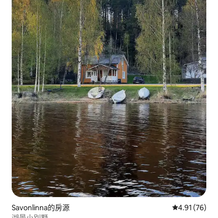
Savonlinna的房源
從 76 則評價
4.91 (76)
湖景小別墅