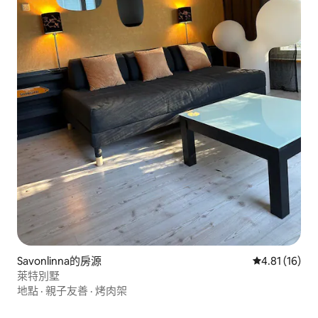
Savonlinna的房源
從 16 則評價
4.81 (16)
萊特別墅
地點
·
親子友善
·
烤肉架