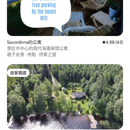
Savonlinna的公寓
從 43 則評價
4.98 (43)
靠近市中心的現代海灘單間公寓
親子友善
·
地點
·
待客之道
旅客精選
旅客精選