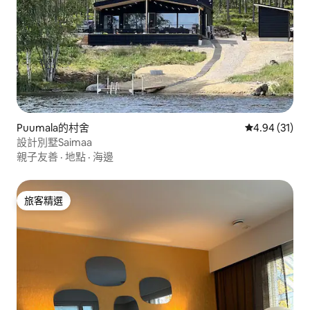
Puumala的村舍
從 31 則評價
4.94 (31)
設計別墅Saimaa
親子友善
·
地點
·
海邊
旅客精選
旅客精選