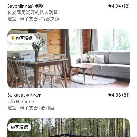
Savonlinna的別墅
從 18 則評價
4.94 (18)
位於塞馬湖畔的私人別墅
地點
·
親子友善
·
待客之道
旅客精選
旅客精選榜首
Sulkava的小木屋
從 81 則評價
4.98 (81)
Lilla Hammar
地點
·
親子友善
·
乾淨度
旅客精選
旅客精選