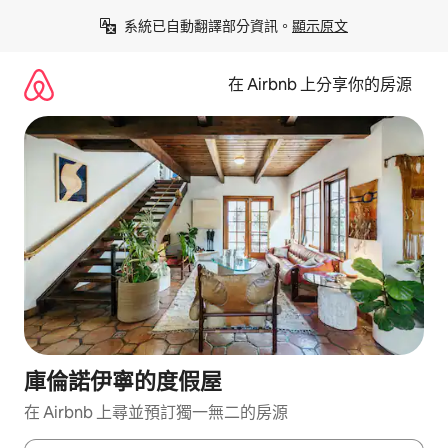
略
系統已自動翻譯部分資訊。
顯示原文
過
以
前
在 Airbnb 上分享你的房源
往
內
容
庫倫諾伊寧的度假屋
在 Airbnb 上尋並預訂獨一無二的房源