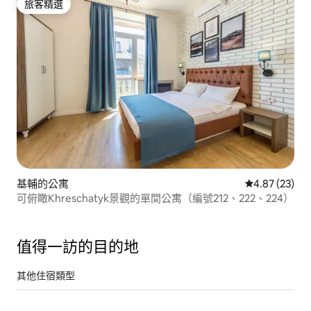
旅客精選
旅客精選
基輔的公寓
從 23 則評價
4.87 (23)
可俯瞰Khreschatyk景觀的單間公寓（編號212、222、224）
值得一訪的目的地
其他住宿類型