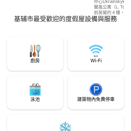
中心Ukrainskyk
寓的窗戶俯瞰，您將看到巴拉斯運動風格
蘭風公寓（L. Tols
的這座城市的壯麗全景。
前房屋的 4 樓，H 4m 飲用水（滲透
基辅市最受歡迎的度假屋設備與服務
寓內的驅動和排氣
WiFi、鍋爐、電
迷你冰箱、碗盤、
單、衛生淋浴間、矯形床墊 
鐵廣場（L. Tolsto
Khreshchatyk、
園
廚房
Wi-Fi
泳池
建築物內免費停車