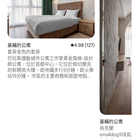
基輔的公寓
從 127 則評價中獲得 4.98 的平
4.98 (127)
套房金色的套房
巴拉斯運動城市公寓工作室黃金風格-設計
師公寓，位於首都中心。它位於佩切爾克
的新精英大樓，距地鐵步行5分鐘，距火車
站15分鐘。 市區的主要商務和旅遊地點都
在附近。 全新的金色公寓，面積30平方
米，提供一張大型雙人牀，配備高級牀頭
板、舒適的矯形牀褥、毯子、低過敏性枕
頭。 此公寓配有雪白色牀上用品、漂亮的
毛巾和品牌洗漱用品！配有全套廚房，配
有冰箱、電爐、微波爐、水壺和所有必要
的餐具。 這裡還有一個功能性衣櫃，裡面
基輔的公寓
放了一個保險箱，還有一個工作場所，裡
烏克蘭
面放了一臺電視和Wi-Fi。 聯合浴室配有寬
smalldog10$
敞的淋浴間、熱水器和吹風機。從頂樓公