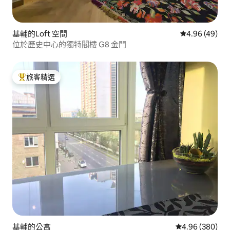
基輔的Loft 空間
從 49 則評價
4.96 (49)
位於歷史中心的獨特閣樓 G8 金門
旅客精選
旅客精選榜首
基輔的公寓
從 380 則評價
4.96 (380)