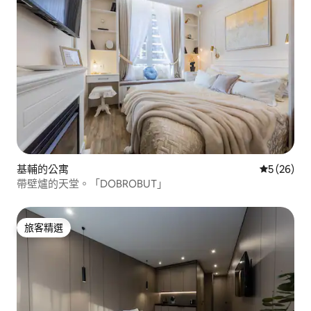
基輔的公寓
從 26 則
5 (26)
帶壁爐的天堂。「DOBROBUT」
旅客精選
旅客精選