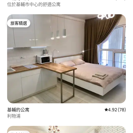
位於基輔市中心的舒適公寓
旅客精選
旅客精選
基輔的公寓
從 78 則評價
4.92 (78)
利物浦