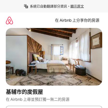
略
系統已自動翻譯部分資訊。
顯示原文
過
以
前
在 Airbnb 上分享你的房源
往
內
容
基辅市的度假屋
在 Airbnb 上尋並預訂獨一無二的房源