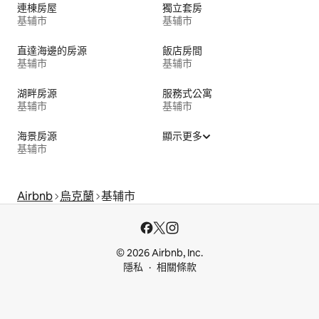
連棟房屋
獨立套房
基辅市
基辅市
直達海邊的房源
飯店房間
基辅市
基辅市
湖畔房源
服務式公寓
基辅市
基辅市
海景房源
顯示更多
基辅市
Airbnb
烏克蘭
基辅市
© 2026 Airbnb, Inc.
隱私
相關條款