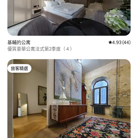
基輔的公寓
從 44 則評價
4.93 (44)
優質豪華公寓法式第2季度（ 4 ）
旅客精選
旅客精選