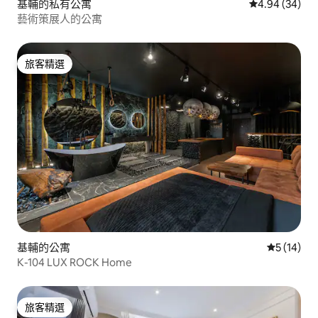
基輔的私有公寓
從 34 則評價
4.94 (34)
藝術策展人的公寓
旅客精選
旅客精選
基輔的公寓
從 14 則
5 (14)
К-104 LUX ROCK Home
旅客精選
旅客精選