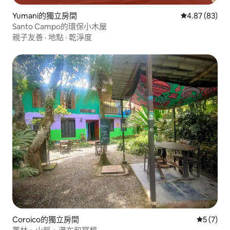
Yumani的獨立房間
從 83 則評價
4.87 (83)
Santo Campo的環保小木屋
親子友善
·
地點
·
乾淨度
Coroico的獨立房間
從 7 則
5 (7)