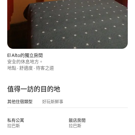
El Alto的獨立房間
安全的休息地方。
地點
·
舒適度
·
待客之道
值得一訪的目的地
其他住宿類型
好玩新鮮事
私有公寓
飯店房間
拉巴斯
拉巴斯