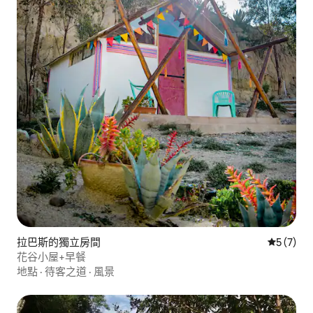
拉巴斯的獨立房間
從 7 則
5 (7)
花谷小屋+早餐
地點
·
待客之道
·
風景