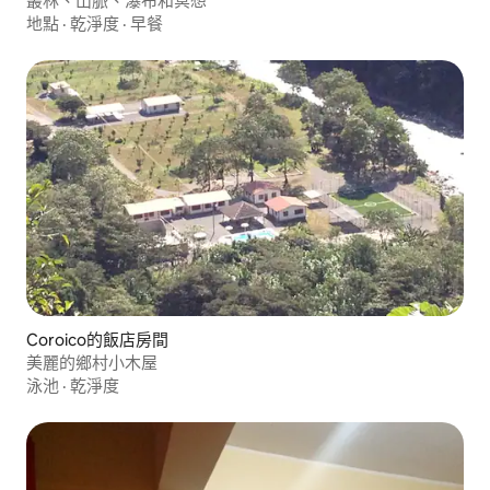
叢林、山脈、瀑布和冥想
地點
·
乾淨度
·
早餐
Coroico的飯店房間
美麗的鄉村小木屋
泳池
·
乾淨度