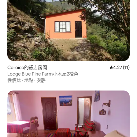
Coroico的飯店房間
從 11 則評價
4.27 (11)
Lodge Blue Pine Farm小木屋2橙色
性價比
·
地點
·
安靜