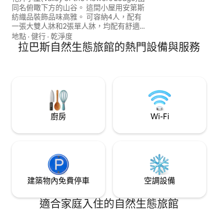
同名俯瞰下方的山谷。 這間小屋用安第斯
紡織品裝飾品味高雅。 可容納4人，配有
一張大雙人牀和2張單人牀，均配有舒適的
羽絨被。 外面是一個大型草地區，有吊牀
地點
·
健行
·
乾淨度
可供放鬆、觀賞鳥類，並欣賞傍晚四處奔
拉巴斯自然生態旅館的熱門設備與服務
跑的野生維斯卡沙，還有一個火坑，可享
受充滿星空的夜晚。
廚房
Wi-Fi
建築物內免費停車
空調設備
適合家庭入住的自然生態旅館