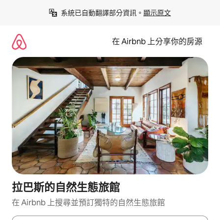
略
系統已自動翻譯部分資訊。
顯示原文
過
以
前
在 Airbnb 上分享你的房源
往
內
容
拉巴斯的自然生態旅館
在 Airbnb 上搜尋並預訂獨特的自然生態旅館