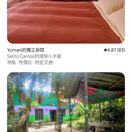
Yumani的獨立房間
從 83 則評價
4.87 (83)
Santo Campo的環保小木屋
地點
·
性價比
·
附近交通