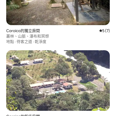
Coroico的獨立房間
從 7 則
5 (7)
叢林、山脈、瀑布和冥想
地點
·
待客之道
·
乾淨度