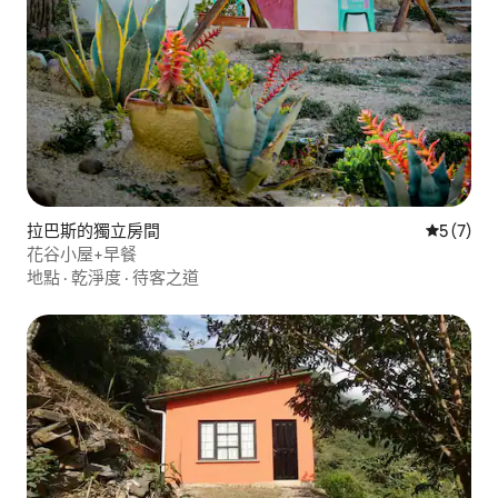
拉巴斯的獨立房間
從 7 則
5 (7)
花谷小屋+早餐
地點
·
乾淨度
·
待客之道