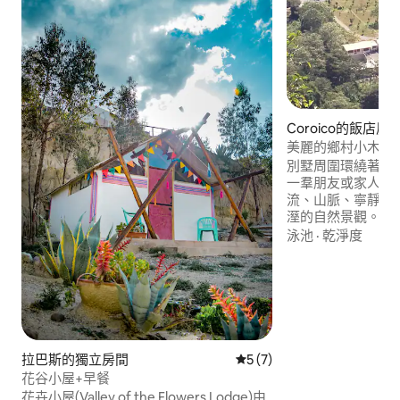
Coroico的飯店房
美麗的鄉村小木屋
別墅周圍環繞著山
一羣朋友或家人一
流、山脈、寧靜、
溼的自然景觀。 （真
陵叢林、山林） 別
泳池
·
乾淨度
小木屋有4間臥室和
至2張牀。 別墅有
地點獨特而特別。
拉巴斯的獨立房間
從 7 則評價中獲得 5 的平均
5 (7)
花谷小屋+早餐
花卉小屋(Valley of the Flowers Lodge)由